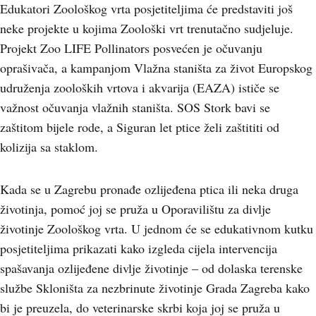
Edukatori Zoološkog vrta posjetiteljima će predstaviti još
neke projekte u kojima Zoološki vrt trenutačno sudjeluje.
Projekt Zoo LIFE Pollinators posvećen je očuvanju
oprašivača, a kampanjom Vlažna staništa za život Europskog
udruženja zooloških vrtova i akvarija (EAZA) ističe se
važnost očuvanja vlažnih staništa. SOS Stork bavi se
zaštitom bijele rode, a Siguran let ptice želi zaštititi od
kolizija sa staklom.
Kada se u Zagrebu pronađe ozlijeđena ptica ili neka druga
životinja, pomoć joj se pruža u Oporavilištu za divlje
životinje Zoološkog vrta. U jednom će se edukativnom kutku
posjetiteljima prikazati kako izgleda cijela intervencija
spašavanja ozlijeđene divlje životinje – od dolaska terenske
službe Skloništa za nezbrinute životinje Grada Zagreba kako
bi je preuzela, do veterinarske skrbi koja joj se pruža u