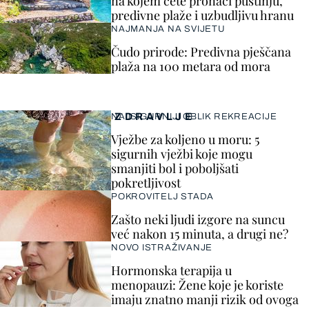
na kojem ćete pronaći pustinju,
predivne plaže i uzbudljivu hranu
NAJMANJA NA SVIJETU
Čudo prirode: Predivna pješčana
plaža na 100 metara od mora
ZDRAVLJE
NAJSIGURNIJI OBLIK REKREACIJE
Vježbe za koljeno u moru: 5
sigurnih vježbi koje mogu
smanjiti bol i poboljšati
pokretljivost
POKROVITELJ STADA
Zašto neki ljudi izgore na suncu
već nakon 15 minuta, a drugi ne?
NOVO ISTRAŽIVANJE
Hormonska terapija u
menopauzi: Žene koje je koriste
imaju znatno manji rizik od ovoga