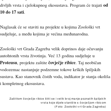
od
divljih vrsta i cjelokupnog ekosustava. Program će trajati
10 do 17 sati
.
Naglasak će se staviti na projekte u kojima Zoološki vrt
sudjeluje, a među kojima je većina međunarodna.
Zoološki vrt Grada Zagreba velik doprinos daje očuvanju
autohtonih vrsta životinja. Već 13 godina sudjeluje u
Proteusu
čovječje ribice
, projektu zaštite
. Taj neobičan
vodozemac nastanjuje podzemne tokove krških špiljskih
sustava. Kao stanovnik čistih voda, indikator je stanja okoliša
i kompletnog ekosustava.
Zaštitom čovječje ribice štiti se i velik broj manje poznatih špiljskih
vrsta koje dijele stanište s čovječjom ribicom
(Foto: Zoološki vrt Grada Zagreba)