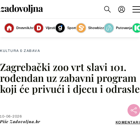
U Zoološkom vrtu istražuje se još jedna vrsta dinarskog krša – dinarski
Dnevnik.hr
Vijesti
Sport
Showbizz
Putovanja
voluhar
(Foto: Zoološki vrt Grada Zagreba)
KULTURA & ZABAVA
Zagrebački zoo vrt slavi 101.
Facebook
rođendan uz zabavni program
koji će privući i djecu i odrasle
X
WhatsApp
10-06-2026
Piše
Zadovoljna.hr
KOMENTARI
Viber