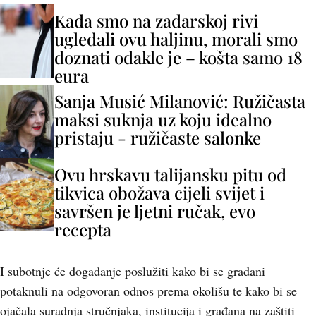
Kada smo na zadarskoj rivi
ugledali ovu haljinu, morali smo
doznati odakle je – košta samo 18
eura
Sanja Musić Milanović: Ružičasta
maksi suknja uz koju idealno
pristaju - ružičaste salonke
Ovu hrskavu talijansku pitu od
tikvica obožava cijeli svijet i
savršen je ljetni ručak, evo
recepta
I subotnje će događanje poslužiti kako bi se građani
potaknuli na odgovoran odnos prema okolišu te kako bi se
ojačala suradnja stručnjaka, institucija i građana na zaštiti