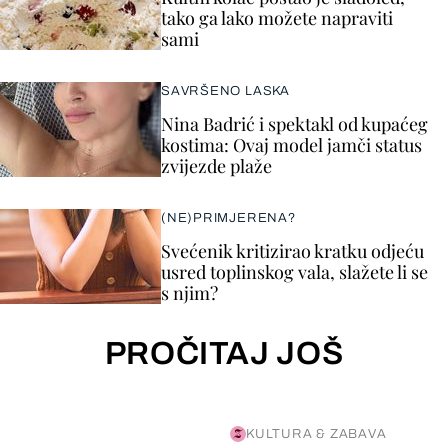
tako ga lako možete napraviti
sami
SAVRŠENO LASKA
Nina Badrić i spektakl od kupaćeg
kostima: Ovaj model jamči status
zvijezde plaže
(NE)PRIMJERENA?
Svećenik kritizirao kratku odjeću
usred toplinskog vala, slažete li se
s njim?
PROČITAJ JOŠ
KULTURA & ZABAVA