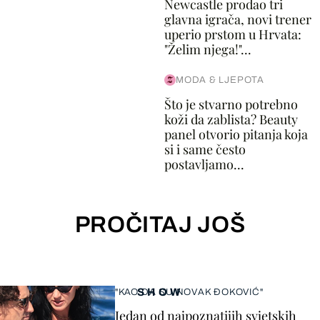
Newcastle prodao tri
glavna igrača, novi trener
uperio prstom u Hrvata:
"Želim njega!"...
MODA & LJEPOTA
Što je stvarno potrebno
koži da zablista? Beauty
panel otvorio pitanja koja
si i same često
postavljamo...
PROČITAJ JOŠ
SHOW
"KAO DA SU NOVAK ĐOKOVIĆ"
Jedan od najpoznatijih svjetskih