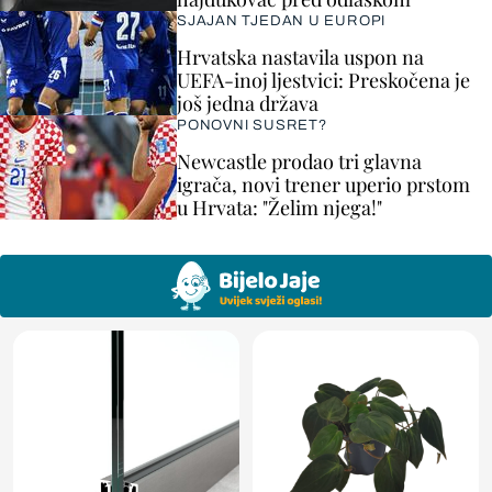
SJAJAN TJEDAN U EUROPI
Hrvatska nastavila uspon na
UEFA-inoj ljestvici: Preskočena je
još jedna država
PONOVNI SUSRET?
Newcastle prodao tri glavna
igrača, novi trener uperio prstom
u Hrvata: "Želim njega!"