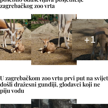
zagrebačkog zoo vrta
+
1
U zagrebačkom zoo vrtu prvi put na svijet
došli dražesni gundiji, glodavci koji ne
piju vodu