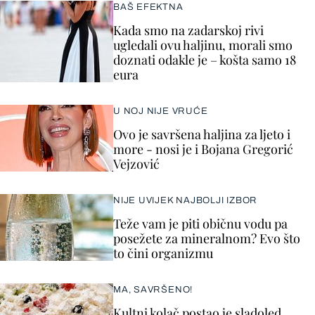
BAŠ EFEKTNA
Kada smo na zadarskoj rivi
ugledali ovu haljinu, morali smo
doznati odakle je – košta samo 18
eura
U NOJ NIJE VRUĆE
Ovo je savršena haljina za ljeto i
more - nosi je i Bojana Gregorić
Vejzović
NIJE UVIJEK NAJBOLJI IZBOR
Teže vam je piti običnu vodu pa
posežete za mineralnom? Evo što
to čini organizmu
MA, SAVRŠENO!
Kultni kolač postao je sladoled,