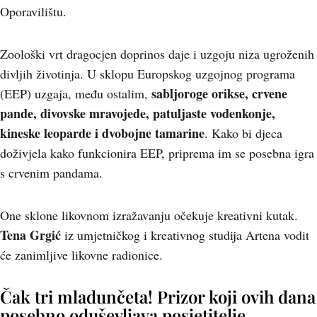
Oporavilištu.
Zoološki vrt dragocjen doprinos daje i uzgoju niza ugroženih
divljih životinja. U sklopu Europskog uzgojnog programa
sabljoroge orikse, crvene
(EEP) uzgaja, među ostalim,
pande, divovske mravojede, patuljaste vodenkonje,
kineske leoparde i dvobojne tamarine
. Kako bi djeca
doživjela kako funkcionira EEP, priprema im se posebna igra
s crvenim pandama.
One sklone likovnom izražavanju očekuje kreativni kutak.
Tena Grgić
iz umjetničkog i kreativnog studija Artena vodit
će zanimljive likovne radionice.
Čak tri mladunčeta! Prizor koji ovih dana
posebno oduševljava posjetitelje