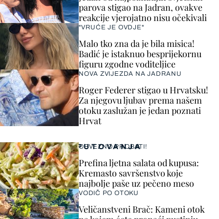
parova stigao na Jadran, ovakve
reakcije vjerojatno nisu očekivali
"VRUĆE JE OVDJE"
Malo tko zna da je bila misica!
Badić je istaknuo besprijekornu
figuru zgodne voditeljice
NOVA ZVIJEZDA NA JADRANU
Roger Federer stigao u Hrvatsku!
Za njegovu ljubav prema našem
otoku zaslužan je jedan poznati
Hrvat
PUTOVANJA
OBVEZNO PROBATI!
Prefina ljetna salata od kupusa:
Kremasto savršenstvo koje
najbolje paše uz pečeno meso
VODIČ PO OTOKU
Veličanstveni Brač: Kameni otok