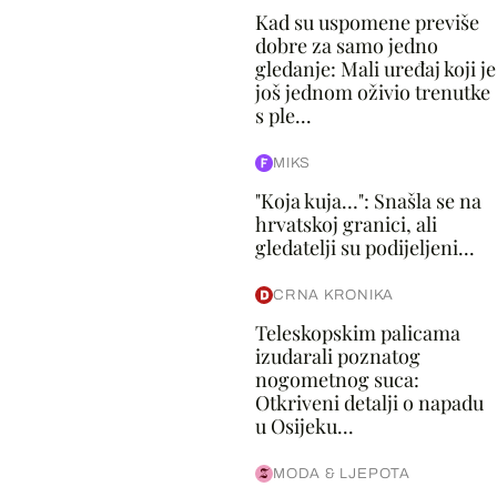
Kad su uspomene previše
dobre za samo jedno
gledanje: Mali uređaj koji je
još jednom oživio trenutke
s ple...
MIKS
"Koja kuja…": Snašla se na
hrvatskoj granici, ali
gledatelji su podijeljeni...
CRNA KRONIKA
Teleskopskim palicama
izudarali poznatog
nogometnog suca:
Otkriveni detalji o napadu
u Osijeku...
MODA & LJEPOTA