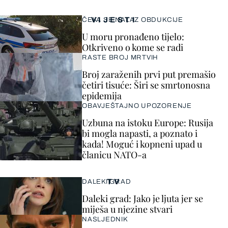
VIJESTI
ČEKA SE NALAZ OBDUKCIJE
U moru pronađeno tijelo:
Otkriveno o kome se radi
RASTE BROJ MRTVIH
Broj zaraženih prvi put premašio
četiri tisuće: Širi se smrtonosna
epidemija
OBAVJEŠTAJNO UPOZORENJE
Uzbuna na istoku Europe: Rusija
bi mogla napasti, a poznato i
kada! Moguć i kopneni upad u
članicu NATO-a
TV
DALEKI GRAD
Daleki grad: Jako je ljuta jer se
miješa u njezine stvari
NASLJEDNIK