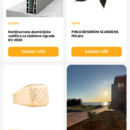
61,00 €
7,00 €
Kontinuirana aluminijska
PHILODENDRON SCANDENS
vodilica za staklene ograde
Micans
BV 4500
SAZNAJ VIŠE
SAZNAJ VIŠE