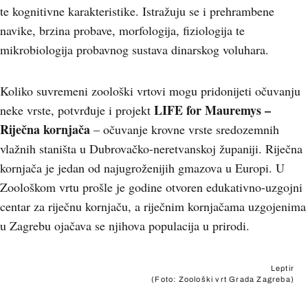
te kognitivne karakteristike. Istražuju se i prehrambene
navike, brzina probave, morfologija, fiziologija te
mikrobiologija probavnog sustava dinarskog voluhara.
Koliko suvremeni zoološki vrtovi mogu pridonijeti očuvanju
LIFE for Mauremys –
neke vrste, potvrđuje i projekt
Riječna kornjač
a
– očuvanje krovne vrste sredozemnih
vlažnih staništa u Dubrovačko-neretvanskoj županiji. Riječna
kornjača je jedan od najugroženijih gmazova u Europi. U
Zoološkom vrtu prošle je godine otvoren edukativno-uzgojni
centar za riječnu kornjaču, a riječnim kornjačama uzgojenima
u Zagrebu ojačava se njihova populacija u prirodi.
Leptir
(Foto: Zoološki vrt Grada Zagreba)