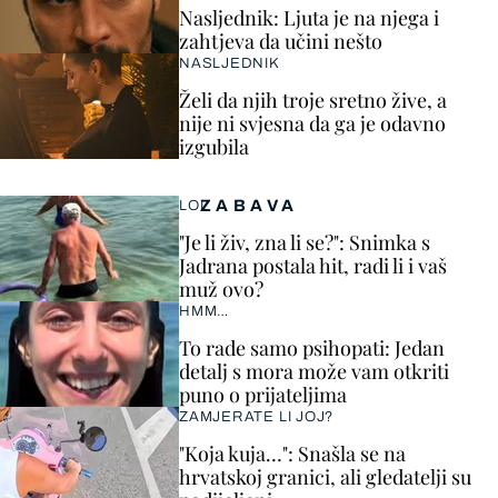
Nasljednik: Ljuta je na njega i
zahtjeva da učini nešto
NASLJEDNIK
Želi da njih troje sretno žive, a
nije ni svjesna da ga je odavno
izgubila
ZABAVA
LOL
"Je li živ, zna li se?": Snimka s
Jadrana postala hit, radi li i vaš
muž ovo?
HMM…
To rade samo psihopati: Jedan
detalj s mora može vam otkriti
puno o prijateljima
ZAMJERATE LI JOJ?
"Koja kuja…": Snašla se na
hrvatskoj granici, ali gledatelji su