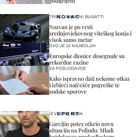
podijeljeni
NOVAC
TREĆI UNIKATNI BUGATTI
Nazvan je po vrsti
srednjovjekovnog viteškog konja i
visok samo metar
OVO JE 10 NAJBOLJIH
Europske dionice dosegnule su
rekordne razine
ZA POSLODAVCE
Kako ispravno dati nekome otkaz
i izbjeći najčešće pogreške te
sudske sporove
SPORT
IZ VEDRA NEBA
Garcijin potez otkrio novu
situaciju na Poljudu: Mladi
hajdukovac pred odlaskom