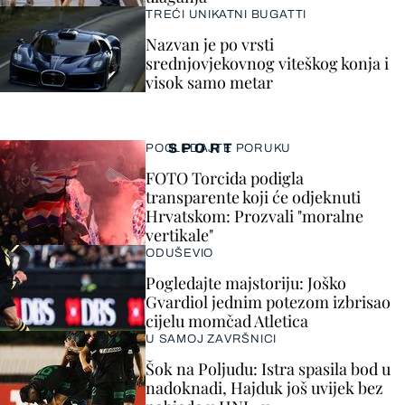
TREĆI UNIKATNI BUGATTI
Nazvan je po vrsti
srednjovjekovnog viteškog konja i
visok samo metar
SPORT
POGLEDAJTE PORUKU
FOTO Torcida podigla
transparente koji će odjeknuti
Hrvatskom: Prozvali "moralne
vertikale"
ODUŠEVIO
Pogledajte majstoriju: Joško
Gvardiol jednim potezom izbrisao
cijelu momčad Atletica
U SAMOJ ZAVRŠNICI
Šok na Poljudu: Istra spasila bod u
nadoknadi, Hajduk još uvijek bez