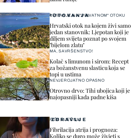
PUTOVANJA
UŽIVANJE NA "PRIVATNOM" OTOKU
Hrvatski otok na kojem živi samo
jedan stanovnik: Ljepotan koji je
diljem svijeta poznat po svojem
"bijelom zlatu"
MA, SAVRŠENSTVO!
Kolač s limunom i sirom: Recept
za božanstvenu slasticu koja se
topi u ustima
NEVJEROJATNO OPASNO
Otrovno drvo: Tihi ubojica koji je
najopasniji kada padne kiša
ZDRAVLJE
PIŠE LIJEČNIK
Fibrilacija atrija i prognoza:
Koliko se dugo može živjeti s