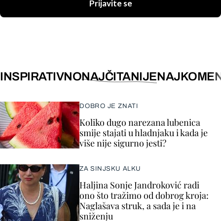
Prijavite se
INSPIRATIVNO
NAJČITANIJE
NAJKOMEN
DOBRO JE ZNATI
Koliko dugo narezana lubenica
smije stajati u hladnjaku i kada je
više nije sigurno jesti?
ZA SINJSKU ALKU
Haljina Sonje Jandroković radi
ono što tražimo od dobrog kroja:
Naglašava struk, a sada je i na
sniženju