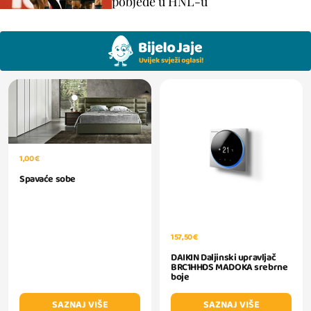
pobjede u HNL-u
1,00 €
Spavaće sobe
157,50 €
DAIKIN Daljinski upravljač
BRC1HHDS MADOKA srebrne
boje
SAZNAJ VIŠE
SAZNAJ VIŠE