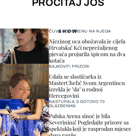
PROČITAJ JOŠ
SHOW
ČUVA USPOMENU NA NJEGA
Njezinog oca obožavala je cijela
Hrvatska! Kći neprežaljenog
pjevača projurila špicom na dva
kotača
BAJKOVITI PRIZORI
Udala se slastičarka iz
MasterChefa! Svom Argentincu
izrekla je "da" u rodnoj
Hercegovini
NASTUPALA S GOTOVO 70
GLAZBENIKA
Pulska Arena sinoć je bila
Severinina! Pogledajte prizore sa
spektakla koji je rasprodan mjesec
dana ranije