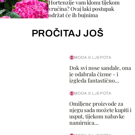
Hortenzije vam klonu tijekom
vrućina? Ovaj laki postupak
održat će ih bujnima
PROČITAJ JOŠ
MODA & LJEPOTA
Dok svi nose sandale, ona
je odabrala čizme - i
izgleda fantastično...
MODA & LJEPOTA
Omiljene proizvode za
njegu sada možete kupiti i
usput, tijekom nabavke
namirnica...