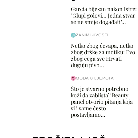
Garcia bijesan nakon Istre:
"Glupi golovi... Jedna stvar
se ne smije događati"...
ZANIMLJIVOSTI
Netko zbog ćevapa, netko
zbog drške za motiku: Evo
zbog čega sve Hrvati
duguju pivo...
MODA & LJEPOTA
Što je stvarno potrebno
koži da zablista? Beauty
panel otvorio pitanja koja
si i same često
postavljamo...