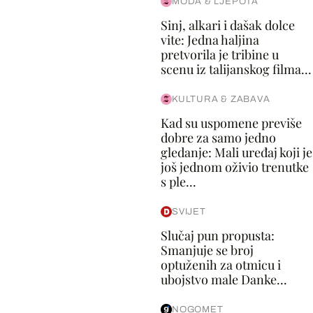
MODA & LJEPOTA
Sinj, alkari i dašak dolce
vite: Jedna haljina
pretvorila je tribine u
scenu iz talijanskog filma...
KULTURA & ZABAVA
Kad su uspomene previše
dobre za samo jedno
gledanje: Mali uređaj koji je
još jednom oživio trenutke
s ple...
SVIJET
Slučaj pun propusta:
Smanjuje se broj
optuženih za otmicu i
ubojstvo male Danke...
NOGOMET