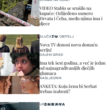
DRAMA NA OBALI
VIDEO Stablo se srušilo na
kupače: Ozlijeđeno osmero
Hrvata i Čeha, među njima ima i
djece
TV
SLUČAJNA OBITELJ
Nova TV donosi novu domaću
seriju!
DALEKI GRAD
Ima tek šest godina, a već je jedan
od najnagrađivanijih dječjih
glumaca
NASLJEDNIK
ANKETA: Koju ženu bi Serhat
trebao izabrati?
ZABAVA
URNEBESNO