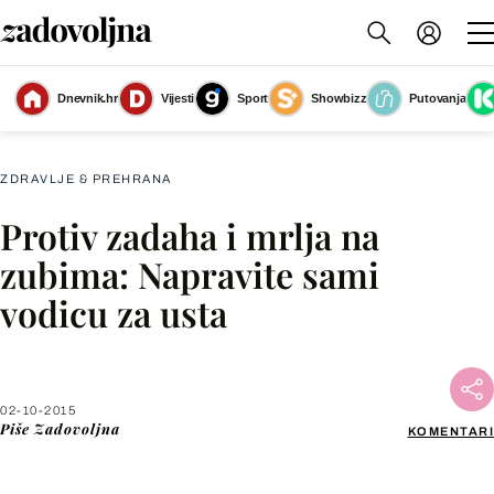
Dnevnik.hr
Vijesti
Sport
Showbizz
Putovanja
Slika nije dostupna
ZDRAVLJE & PREHRANA
Protiv zadaha i mrlja na
Facebook
zubima: Napravite sami
vodicu za usta
X
WhatsApp
02-10-2015
Piše
Zadovoljna
KOMENTARI
Viber