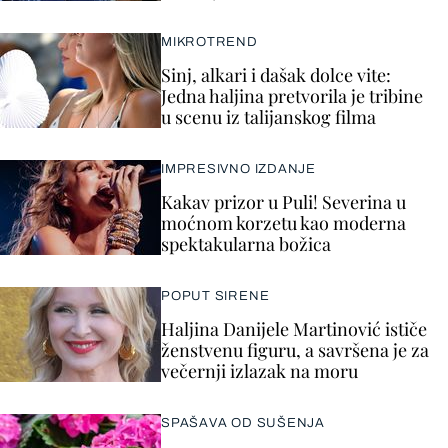
MIKROTREND
Sinj, alkari i dašak dolce vite:
Jedna haljina pretvorila je tribine
u scenu iz talijanskog filma
IMPRESIVNO IZDANJE
Kakav prizor u Puli! Severina u
moćnom korzetu kao moderna
spektakularna božica
POPUT SIRENE
Haljina Danijele Martinović ističe
ženstvenu figuru, a savršena je za
večernji izlazak na moru
SPAŠAVA OD SUŠENJA