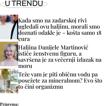
U TRENDU
Kada smo na zadarskoj rivi
ugledali ovu haljinu, morali smo
doznati odakle je – košta samo 18
eura
Haljina Danijele Martinović
ističe ženstvenu figuru, a
savršena je za večernji izlazak na
moru
Teže vam je piti običnu vodu pa
posežete za mineralnom? Evo što
to čini organizmu
Priprema: