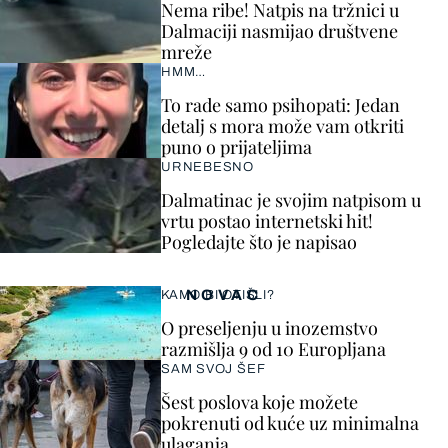
Nema ribe! Natpis na tržnici u
Dalmaciji nasmijao društvene
mreže
HMM…
To rade samo psihopati: Jedan
detalj s mora može vam otkriti
puno o prijateljima
URNEBESNO
Dalmatinac je svojim natpisom u
vrtu postao internetski hit!
Pogledajte što je napisao
NOVAC
KAMO BI OTIŠLI?
O preseljenju u inozemstvo
razmišlja 9 od 10 Europljana
SAM SVOJ ŠEF
Šest poslova koje možete
pokrenuti od kuće uz minimalna
ulaganja