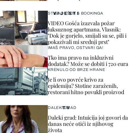
VIJESTI
STIGAO I ŠOK S BOOKINGA
VIDEO Gošća izazvala požar
luksuznog apartmana. Vlasnik:
"Dok je gorjelo, smijali su se, pili i
pokazivali mi srednji prst"
IMAŠ PRAVO, OSTVARI GA!
Tko ima pravo na inkluzivni
dodatak? Može se dobiti i 720 eura
KRENULO OD BRZE HRANE
Je li ovo povrće krivo za
epidemiju? Stotine zaraženih,
restorani hitno povukli proizvod
TV
DALEKI GRAD
Daleki grad: Intuicija joj govori da
danas neće otići iz njihovog
života