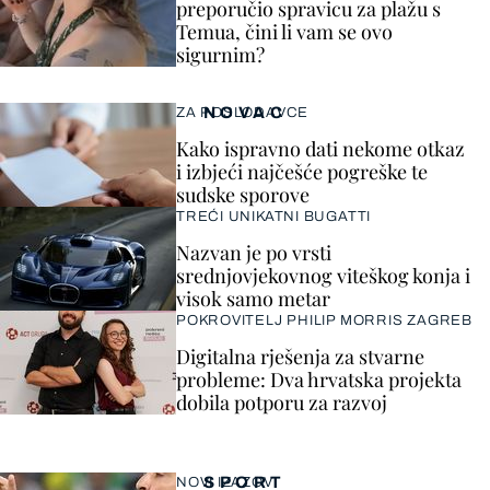
preporučio spravicu za plažu s
Temua, čini li vam se ovo
sigurnim?
NOVAC
ZA POSLODAVCE
Kako ispravno dati nekome otkaz
i izbjeći najčešće pogreške te
sudske sporove
TREĆI UNIKATNI BUGATTI
Nazvan je po vrsti
srednjovjekovnog viteškog konja i
visok samo metar
POKROVITELJ PHILIP MORRIS ZAGREB
Digitalna rješenja za stvarne
probleme: Dva hrvatska projekta
dobila potporu za razvoj
SPORT
NOVI IZAZOV