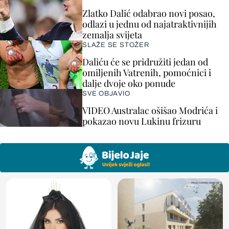
Zlatko Dalić odabrao novi posao,
odlazi u jednu od najatraktivnijih
zemalja svijeta
SLAŽE SE STOŽER
Daliću će se pridružiti jedan od
omiljenih Vatrenih, pomoćnici i
dalje dvoje oko ponude
SVE OBJAVIO
VIDEO Australac ošišao Modrića i
pokazao novu Lukinu frizuru