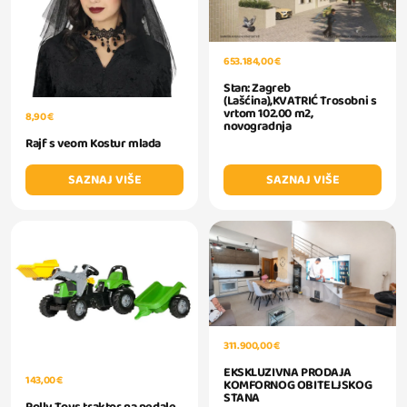
653.184,00 €
Stan: Zagreb
(Lašćina),KVATRIĆ Trosobni s
vrtom 102.00 m2,
8,90 €
novogradnja
Rajf s veom Kostur mlada
SAZNAJ VIŠE
SAZNAJ VIŠE
311.900,00 €
EKSKLUZIVNA PRODAJA
143,00 €
KOMFORNOG OBITELJSKOG
STANA