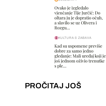
Ovako je izgledalo
vjenčanje Tije Jurčić: Do
oltara ju je dopratio očuh,
a slavilo se uz Olivera i
Rozgu...
KULTURA & ZABAVA
Kad su uspomene previše
dobre za samo jedno
gledanje: Mali uređaj koji je
još jednom oživio trenutke
s ple...
PROČITAJ JOŠ