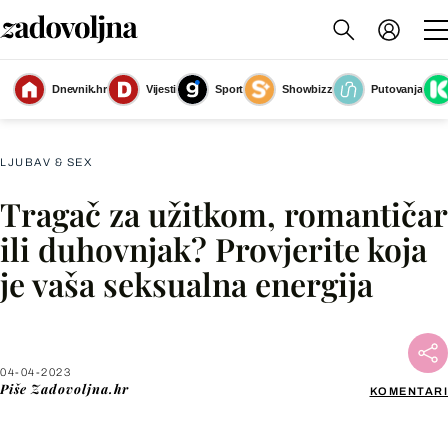
Dnevnik.hr
Vijesti
Sport
Showbizz
Putovanja
Slika nije dostupna
LJUBAV & SEX
Tragač za užitkom, romantičar
Facebook
ili duhovnjak? Provjerite koja
je vaša seksualna energija
X
WhatsApp
04-04-2023
Piše
Zadovoljna.hr
KOMENTARI
Viber