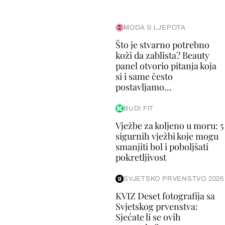
MODA & LJEPOTA
Što je stvarno potrebno
koži da zablista? Beauty
panel otvorio pitanja koja
si i same često
postavljamo...
BUDI FIT
Vježbe za koljeno u moru: 5
sigurnih vježbi koje mogu
smanjiti bol i poboljšati
pokretljivost
SVJETSKO PRVENSTVO 2026
KVIZ Deset fotografija sa
Svjetskog prvenstva:
Sjećate li se ovih