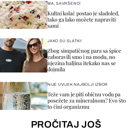
MA, SAVRŠENO!
Kultni kolač postao je sladoled,
tako ga lako možete napraviti
sami
JAKO SU SLATKI!
Zbog simpatičnog para sa špice
zaboravili smo i na modu, no
njezina haljina itekako nas se
dojmila
NIJE UVIJEK NAJBOLJI IZBOR
Teže vam je piti običnu vodu pa
posežete za mineralnom? Evo što
to čini organizmu
PROČITAJ JOŠ