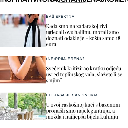
BAŠ EFEKTNA
Kada smo na zadarskoj rivi
ugledali ovu haljinu, morali smo
doznati odakle je – košta samo 18
eura
(NE)PRIMJERENA?
Svećenik kritizirao kratku odjeću
usred toplinskog vala, slažete li se
s njim?
I TERASA JE SAN SNOVA!
U ovoj raskošnoj kući s bazenom
pronašli smo najelegantniju, a
možda i najljepšu bijelu kuhinju