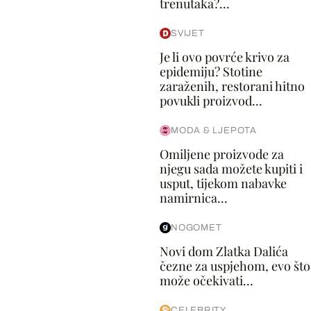
trenutaka?...
SVIJET
Je li ovo povrće krivo za
epidemiju? Stotine
zaraženih, restorani hitno
povukli proizvod...
MODA & LJEPOTA
Omiljene proizvode za
njegu sada možete kupiti i
usput, tijekom nabavke
namirnica...
NOGOMET
Novi dom Zlatka Dalića
čezne za uspjehom, evo što
može očekivati...
CELEBRITY