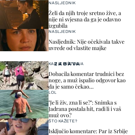
NASLJEDNIK
Želi da njih troje sretno žive, a
nije ni svjesna da ga je odavno
izgubila
NASLJEDNIK
Nasljednik: Nije očekivala takve
uvrede od vlastite majke
ZABAVA
KAO IZ PIŠTOLJA
Dobacila komentar trudnici bez
noge, a muž ispalio odgovor kao
da je samo čekao…
LOL
"Je li živ, zna li se?": Snimka s
Jadrana postala hit, radi li i vaš
muž ovo?
ŠTO KAŽETE?
Isključio komentare: Par iz Srbije