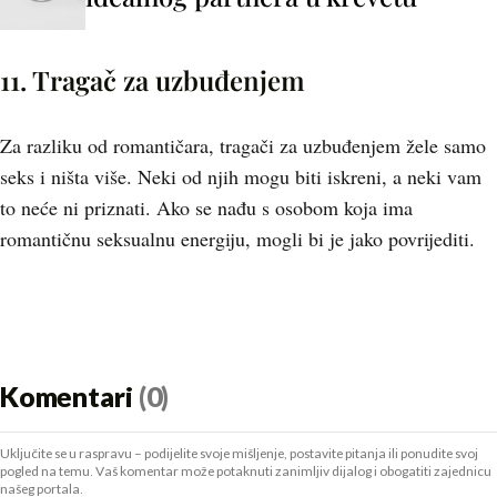
11. Tragač za uzbuđenjem
Za razliku od romantičara, tragači za uzbuđenjem žele samo
seks i ništa više. Neki od njih mogu biti iskreni, a neki vam
to neće ni priznati. Ako se nađu s osobom koja ima
romantičnu seksualnu energiju, mogli bi je jako povrijediti.
Komentari
(0)
Uključite se u raspravu – podijelite svoje mišljenje, postavite pitanja ili ponudite svoj
pogled na temu. Vaš komentar može potaknuti zanimljiv dijalog i obogatiti zajednicu
našeg portala.