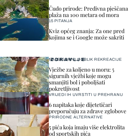
Čudo prirode: Predivna pješčana
plaža na 100 metara od mora
15 PITANJA
Kviz općeg znanja: Za one pred
kojima se i Google može sakriti
ZDRAVLJE
NAJSIGURNIJI OBLIK REKREACIJE
Vježbe za koljeno u moru: 5
sigurnih vježbi koje mogu
smanjiti bol i poboljšati
pokretljivost
VRIJEDI IH UVRSTITI U PREHRANU
6 napitaka koje dijetetičari
preporučuju za zdrave zglobove
PRIRODNE ALTERNATIVE
5 pića koja imaju više elektrolita
od sportskih pića