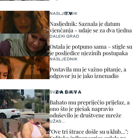
TV
NASLJEDNIK
Nasljednik: Saznala je datum
vjenčanja - udaje se za dva tjedna
DALEKI GRAD
Ostala je potpuno sama – stigle su
je posljedice njezinih postupaka
NASLJEDNIK
Postavila mu je važno pitanje, a
odgovor ju je jako iznenadio
ZABAVA
SVAKA ČAST
Bahato mu prepriječio prijelaz, a
ono što je pješak napravio
oduševilo je društvene mreže
UŽAS…
"Ove tri štrace došle su u klub…":