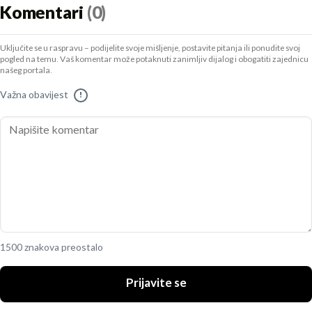
Komentari
(0)
Uključite se u raspravu – podijelite svoje mišljenje, postavite pitanja ili ponudite svoj
pogled na temu. Vaš komentar može potaknuti zanimljiv dijalog i obogatiti zajednicu
našeg portala.
Važna obavijest
!
1500 znakova preostalo
Prijavite se