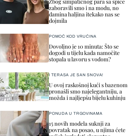
Zbog simpatičnog para sa špice
zaboravili smo i na modu, no
damina haljina itekako nas se
dojmila
POMOĆ KOD VRUĆINA
Dovoljno je 10 minuta: Što se
dogodi u tijelu kada namočite
stopala u lavoru s vodom?
I TERASA JE SAN SNOVA!
U ovoj raskošnoj kući s bazenom
pronašli smo najelegantniju, a
možda i najljepšu bijelu kuhinju
PONUDA U TRGOVINAMA
15 novih modela suknji za
povratak na posao, u njima ćete