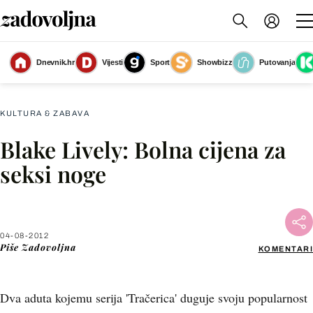
Dnevnik.hr
Vijesti
Sport
Showbizz
Putovanja
Slika nije dostupna
KULTURA & ZABAVA
Blake Lively: Bolna cijena za
Facebook
seksi noge
X
04-08-2012
WhatsApp
Piše
Zadovoljna
KOMENTARI
Viber
Dva aduta kojemu serija 'Tračerica' duguje svoju popularnost