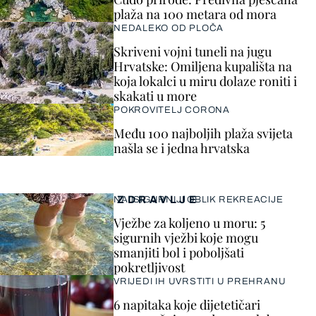
plaža na 100 metara od mora
NEDALEKO OD PLOČA
Skriveni vojni tuneli na jugu
Hrvatske: Omiljena kupališta na
koja lokalci u miru dolaze roniti i
skakati u more
POKROVITELJ CORONA
Među 100 najboljih plaža svijeta
našla se i jedna hrvatska
ZDRAVLJE
NAJSIGURNIJI OBLIK REKREACIJE
Vježbe za koljeno u moru: 5
sigurnih vježbi koje mogu
smanjiti bol i poboljšati
pokretljivost
VRIJEDI IH UVRSTITI U PREHRANU
6 napitaka koje dijetetičari