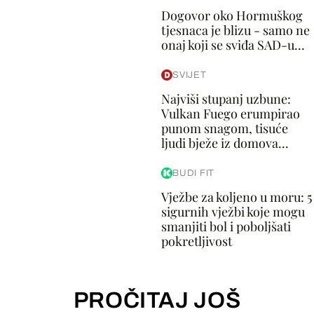
Dogovor oko Hormuškog
tjesnaca je blizu - samo ne
onaj koji se sviđa SAD-u...
SVIJET
Najviši stupanj uzbune:
Vulkan Fuego erumpirao
punom snagom, tisuće
ljudi bježe iz domova...
BUDI FIT
Vježbe za koljeno u moru: 5
sigurnih vježbi koje mogu
smanjiti bol i poboljšati
pokretljivost
PROČITAJ JOŠ