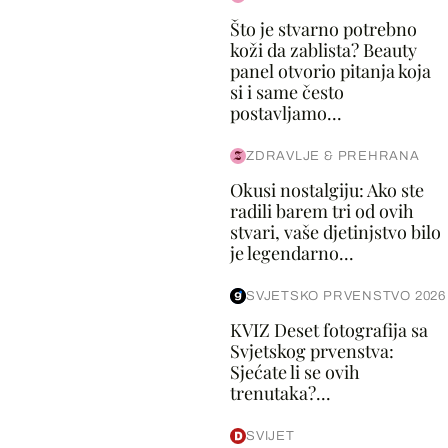
Što je stvarno potrebno
koži da zablista? Beauty
panel otvorio pitanja koja
si i same često
postavljamo...
ZDRAVLJE & PREHRANA
Okusi nostalgiju: Ako ste
radili barem tri od ovih
stvari, vaše djetinjstvo bilo
je legendarno...
SVJETSKO PRVENSTVO 2026
KVIZ Deset fotografija sa
Svjetskog prvenstva:
Sjećate li se ovih
trenutaka?...
SVIJET