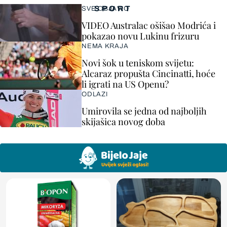
SPORT
SVE OBJAVIO
VIDEO Australac ošišao Modrića i
pokazao novu Lukinu frizuru
NEMA KRAJA
Novi šok u teniskom svijetu:
Alcaraz propušta Cincinatti, hoće
li igrati na US Openu?
ODLAZI
Umirovila se jedna od najboljih
skijašica novog doba