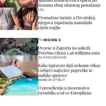
Splitska influencerica oplela po
ženama zbog užasnog ponašanja
LOL
Promatrao turiste u Hrvatskoj,
njegova zapažanja nasmijala
cijelu regiju
NOVAC
POVOLJNO
Dvorac u Zagorju na aukciji.
Početna cijena 1,46 milijuna eura
ZA POSLODAVCE
Kako ispravno dati nekome otkaz
i izbjeći najčešće pogreške te
sudske sporove
KAMO BI OTIŠLI?
O preseljenju u inozemstvo
razmišlja 9 od 10 Europljana