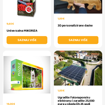
1,00 €
9,60 €
3D personalizirane daske
Univerzalna MIKORIZA
SAZNAJ VIŠE
SAZNAJ VIŠE
1,00 €
Ugradite fotonaponsku
elektranu i zaradite 25.000
eura u sljedećih 25 godi
19,00 €