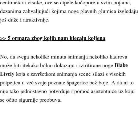
centimetara visoke, ove se cipele kočopore u svim bojama,
dezanima zahvaljujući kojima noge glavnih glumica izgledaju
još duže i atraktivnije.
>> 5 ormara zbog kojih nam klecaju koljena
No, da svega nekoliko minuta snimanja nekoliko kadrova
Blake
može biti itekako bolno dokazuju i iziritirane noge
Lively
koja s završetkom snimanja scene silazi s visokih
potpetica u već svoje poznate špagerice bež boje. A da ni to
nije tako jednostavno potvrđuje i pomoć asistentnice uz koju
se očito sigurnije preobuva.