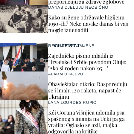
preporučuju za zdrave zglobove
DANAS DJELUJU NEOBIČNO
Kako su žene održavale higijenu
1950-ih? Neke navike danas bi vas
mogle iznenaditi
VIJESTI
REZULTAT RAZMJENE
Zajedničko pismo mladih iz
Hrvatske i Srbije povodom Oluje:
"Ako si rođen nakon '95..."
ALARM U KIJEVU
Obavještajac otkrio: Raspoređuju
se i imaju 120 raketa, napast će
Ukrajinu
LANA LOURDES RUPIĆ
Kći Gorana Višnjića udomila psa
spašenog s imanja na Učki pa ga
vratila: Oglasio se azil, majka
odgovorila na kritike