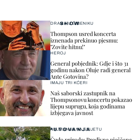
SHOW
DRAMA U ŠIBENIKU
Thompson usred koncerta
iznenada prekinuo pjesmu:
"Zovite hitnu!"
HEROJ
General pobjednik: Gdje i što 31
godinu nakon Oluje radi general
Ante Gotovina?
IMAJU TRI KĆERI
Naš saborski zastupnik na
Thompsonovu koncertu pokazao
lijepu suprugu, koja godinama
izbjegava javnost
PUTOVANJA
NAJMANJA NA SVIJETU
Čudo prirode: Predivna pješčana