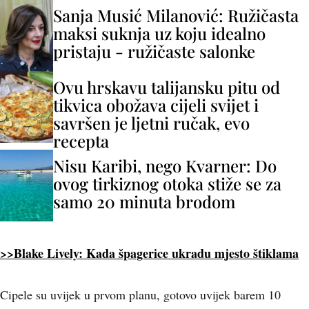
Sanja Musić Milanović: Ružičasta
maksi suknja uz koju idealno
pristaju - ružičaste salonke
Ovu hrskavu talijansku pitu od
tikvica obožava cijeli svijet i
savršen je ljetni ručak, evo
recepta
Nisu Karibi, nego Kvarner: Do
ovog tirkiznog otoka stiže se za
samo 20 minuta brodom
>>Blake Lively: Kada špagerice ukradu mjesto štiklama
Cipele su uvijek u prvom planu, gotovo uvijek barem 10