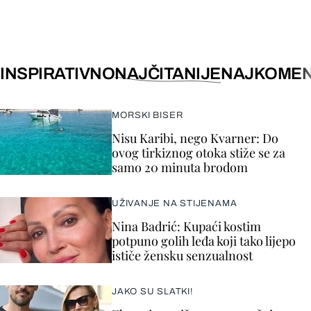
INSPIRATIVNO
NAJČITANIJE
NAJKOMEN
MORSKI BISER
Nisu Karibi, nego Kvarner: Do
ovog tirkiznog otoka stiže se za
samo 20 minuta brodom
UŽIVANJE NA STIJENAMA
Nina Badrić: Kupaći kostim
potpuno golih leđa koji tako lijepo
ističe žensku senzualnost
JAKO SU SLATKI!