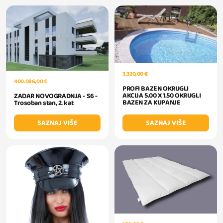
3.320,00 €
400.086,00 €
PROFI BAZEN OKRUGLI
AKCIJA 5.00 X 1.50 OKRUGLI
ZADAR NOVOGRADNJA - S6 -
BAZEN ZA KUPANJE
Trosoban stan, 2. kat
SAZNAJ VIŠE
SAZNAJ VIŠE