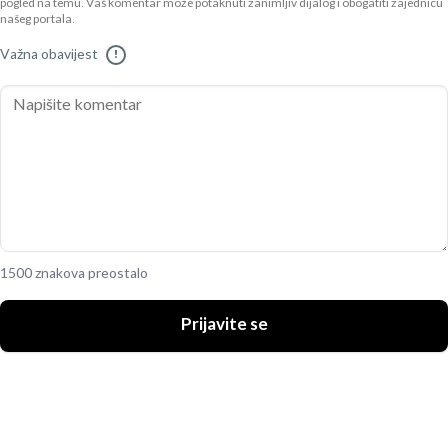
pogled na temu. Vaš komentar može potaknuti zanimljiv dijalog i obogatiti zajednicu
našeg portala.
Važna obavijest
!
1500 znakova preostalo
Prijavite se