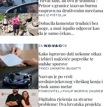
"Hrvat sam, ali ovo je sramota":
Prizor s granice izazvao burnu
raspravu na društvenim mrežama
KAO IZ PIŠTOLJA
Dobacila komentar trudnici bez
noge, a muž ispalio odgovor kao
da je samo čekao…
NOVAC
ZA POSLODAVCE
Kako ispravno dati nekome otkaz
i izbjeći najčešće pogreške te
sudske sporove
TREĆI UNIKATNI BUGATTI
Nazvan je po vrsti
srednjovjekovnog viteškog konja i
visok samo metar
POKROVITELJ PHILIP MORRIS ZAGREB
Digitalna rješenja za stvarne
probleme: Dva hrvatska projekta