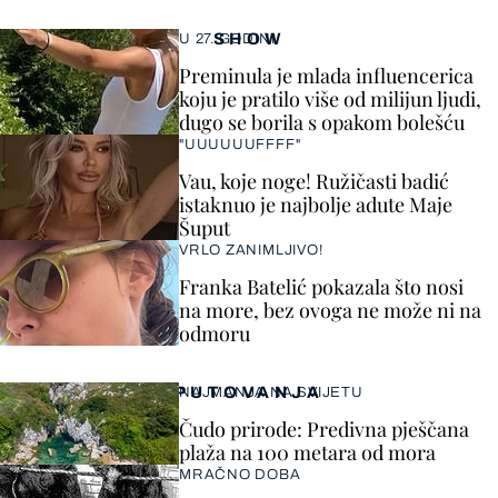
SHOW
U 27. GODINI
Preminula je mlada influencerica
koju je pratilo više od milijun ljudi,
dugo se borila s opakom bolešću
"UUUUUUFFFF"
Vau, koje noge! Ružičasti badić
istaknuo je najbolje adute Maje
Šuput
VRLO ZANIMLJIVO!
Franka Batelić pokazala što nosi
na more, bez ovoga ne može ni na
odmoru
PUTOVANJA
NAJMANJA NA SVIJETU
Čudo prirode: Predivna pješčana
plaža na 100 metara od mora
MRAČNO DOBA