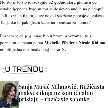
No što je to što je izdvojilo 32 godine staru glumicu od
ostalih ljepotica koje su mu se doslovno nudile na pladnju?
Je li to vitka figura, duge noge i savršeno poprsje dugokose
Talijanke ili pak njezin karakter i smisao za humor?
Poznato je da je glumac bio u brojnim vezama i to s
Michelle Pfeiffer
Nicole Kidman
poznatim damama poput
i
no niti jedna nije imala onaj faktor X.
U TRENDU
Sanja Musić Milanović: Ružičasta
maksi suknja uz koju idealno
pristaju - ružičaste salonke