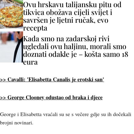
Ovu hrskavu talijansku pitu od
tikvica obožava cijeli svijet i
savršen je ljetni ručak, evo
recepta
Kada smo na zadarskoj rivi
ugledali ovu haljinu, morali smo
doznati odakle je – košta samo 18
eura
>> Cavalli: 'Elisabetta Canalis je erotski san'
>> George Clooney odustao od braka i djece
George i Elisabetta vraćali su se s večere gdje su ih dočekali
brojni novinari.