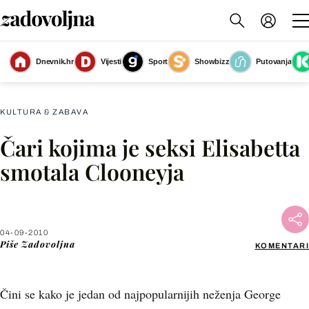
Dnevnik.hr
Vijesti
Sport
Showbizz
Putovanja
Slika nije dostupna
KULTURA & ZABAVA
Čari kojima je seksi Elisabetta
Facebook
smotala Clooneyja
X
04-09-2010
WhatsApp
Piše
Zadovoljna
KOMENTARI
Viber
Čini se kako je jedan od najpopularnijih neženja George