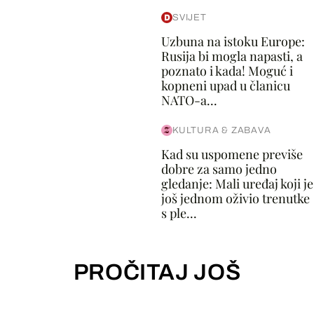
SVIJET
Uzbuna na istoku Europe:
Rusija bi mogla napasti, a
poznato i kada! Moguć i
kopneni upad u članicu
NATO-a...
KULTURA & ZABAVA
Kad su uspomene previše
dobre za samo jedno
gledanje: Mali uređaj koji je
još jednom oživio trenutke
s ple...
PROČITAJ JOŠ