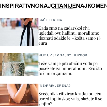
INSPIRATIVNO
NAJČITANIJE
NAJKOMEN
BAŠ EFEKTNA
Kada smo na zadarskoj rivi
ugledali ovu haljinu, morali smo
doznati odakle je – košta samo 18
eura
NIJE UVIJEK NAJBOLJI IZBOR
Teže vam je piti običnu vodu pa
posežete za mineralnom? Evo što
to čini organizmu
(NE)PRIMJERENA?
Svećenik kritizirao kratku odjeću
usred toplinskog vala, slažete li se
s njim?