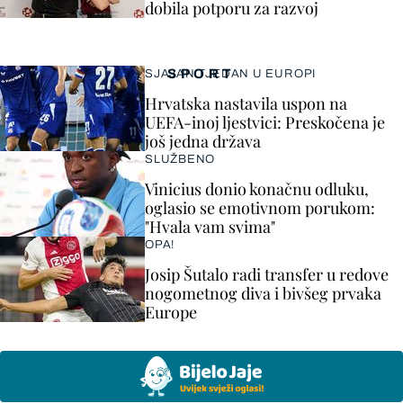
dobila potporu za razvoj
SPORT
SJAJAN TJEDAN U EUROPI
Hrvatska nastavila uspon na
UEFA-inoj ljestvici: Preskočena je
još jedna država
SLUŽBENO
Vinicius donio konačnu odluku,
oglasio se emotivnom porukom:
"Hvala vam svima"
OPA!
Josip Šutalo radi transfer u redove
nogometnog diva i bivšeg prvaka
Europe