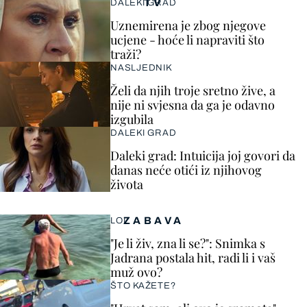
TV
DALEKI GRAD
Uznemirena je zbog njegove
ucjene - hoće li napraviti što
traži?
NASLJEDNIK
Želi da njih troje sretno žive, a
nije ni svjesna da ga je odavno
izgubila
DALEKI GRAD
Daleki grad: Intuicija joj govori da
danas neće otići iz njihovog
života
ZABAVA
LOL
"Je li živ, zna li se?": Snimka s
Jadrana postala hit, radi li i vaš
muž ovo?
ŠTO KAŽETE?