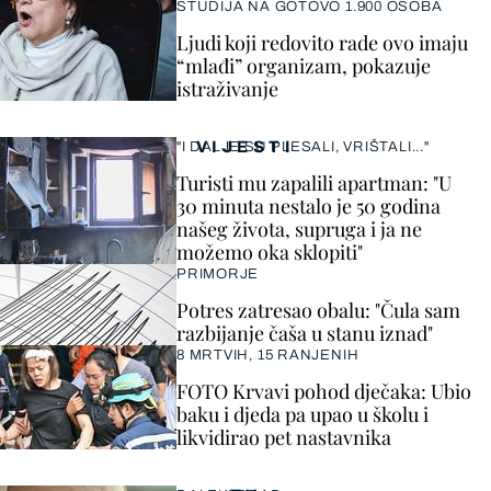
STUDIJA NA GOTOVO 1.900 OSOBA
Ljudi koji redovito rade ovo imaju
“mlađi” organizam, pokazuje
istraživanje
VIJESTI
"I DALJE SU PLESALI, VRIŠTALI..."
Turisti mu zapalili apartman: "U
30 minuta nestalo je 50 godina
našeg života, supruga i ja ne
možemo oka sklopiti"
PRIMORJE
Potres zatresao obalu: "Čula sam
razbijanje čaša u stanu iznad"
8 MRTVIH, 15 RANJENIH
FOTO Krvavi pohod dječaka: Ubio
baku i djeda pa upao u školu i
likvidirao pet nastavnika