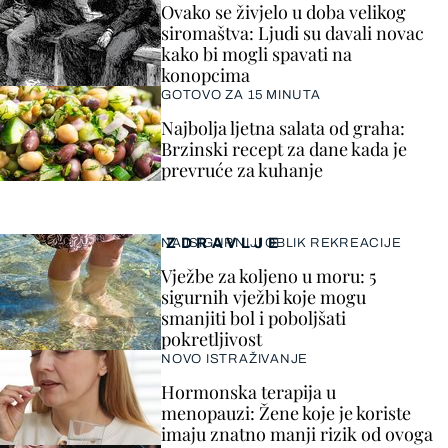
Ovako se živjelo u doba velikog
siromaštva: Ljudi su davali novac
kako bi mogli spavati na
konopcima
GOTOVO ZA 15 MINUTA
Najbolja ljetna salata od graha:
Brzinski recept za dane kada je
prevruće za kuhanje
ZDRAVLJE
NAJSIGURNIJI OBLIK REKREACIJE
Vježbe za koljeno u moru: 5
sigurnih vježbi koje mogu
smanjiti bol i poboljšati
pokretljivost
NOVO ISTRAŽIVANJE
Hormonska terapija u
menopauzi: Žene koje je koriste
imaju znatno manji rizik od ovoga