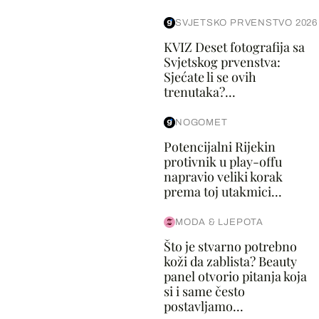
SVJETSKO PRVENSTVO 2026
KVIZ Deset fotografija sa
Svjetskog prvenstva:
Sjećate li se ovih
trenutaka?...
NOGOMET
Potencijalni Rijekin
protivnik u play-offu
napravio veliki korak
prema toj utakmici...
MODA & LJEPOTA
Što je stvarno potrebno
koži da zablista? Beauty
panel otvorio pitanja koja
si i same često
postavljamo...