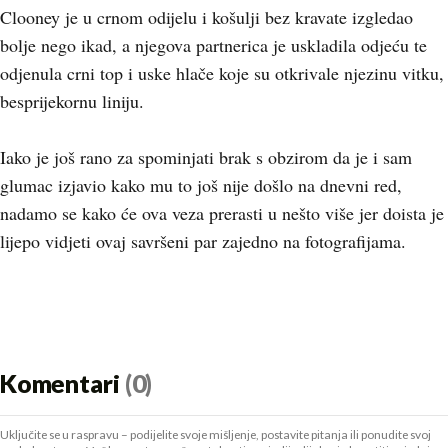
Clooney je u crnom odijelu i košulji bez kravate izgledao
bolje nego ikad, a njegova partnerica je uskladila odjeću te
odjenula crni top i uske hlače koje su otkrivale njezinu vitku,
besprijekornu liniju.
Iako je još rano za spominjati brak s obzirom da je i sam
glumac izjavio kako mu to još nije došlo na dnevni red,
nadamo se kako će ova veza prerasti u nešto više jer doista je
lijepo vidjeti ovaj savršeni par zajedno na fotografijama.
Komentari
(0)
Uključite se u raspravu – podijelite svoje mišljenje, postavite pitanja ili ponudite svoj