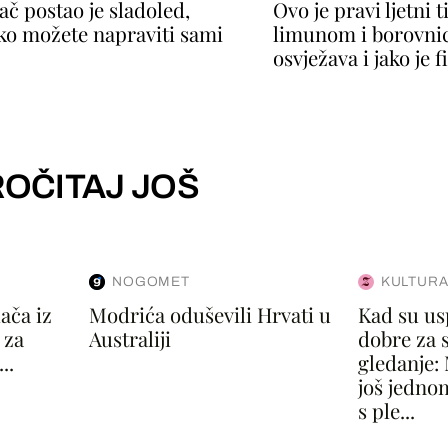
ač postao je sladoled,
Ovo je pravi ljetni 
ako možete napraviti sami
limunom i borovni
osvježava i jako je f
OČITAJ JOŠ
NOGOMET
KULTURA
ača iz
Modrića oduševili Hrvati u
Kad su u
 za
Australiji
dobre za 
..
gledanje: 
još jedno
s ple...