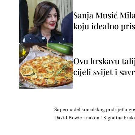
Sanja Musić Mila
koju idealno pris
Ovu hrskavu tali
cijeli svijet i sa
Supermodel somalskog podrijetla gos
David Bowie i nakon 18 godina braka