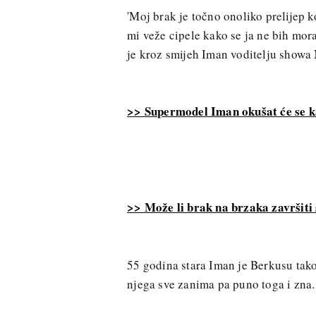
'Moj brak je točno onoliko prelijep ko
mi veže cipele kako se ja ne bih mora
je kroz smijeh Iman voditelju showa
>> Supermodel Iman okušat će se ka
>> Može li brak na brzaka završiti
55 godina stara Iman je Berkusu tak
njega sve zanima pa puno toga i zna.