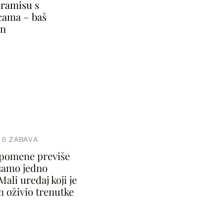
tiramisu s
cama – baš
in
 & ZABAVA
spomene previše
samo jedno
Mali uređaj koji je
m oživio trenutke