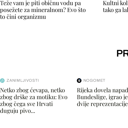
Teže vam je piti običnu vodu pa
Kultni kol
posežete za mineralnom? Evo što
tako ga l
to čini organizmu
PR
ZANIMLJIVOSTI
NOGOMET
Netko zbog ćevapa, netko
Rijeka dovela napad
zbog drške za motiku: Evo
Bundeslige, igrao je
zbog čega sve Hrvati
dvije reprezentacije.
duguju pivo...