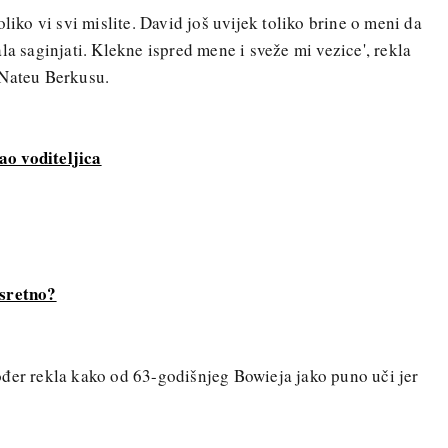
liko vi svi mislite. David još uvijek toliko brine o meni da
la saginjati. Klekne ispred mene i sveže mi vezice', rekla
 Nateu Berkusu.
o voditeljica
 sretno?
ođer rekla kako od 63-godišnjeg Bowieja jako puno uči jer