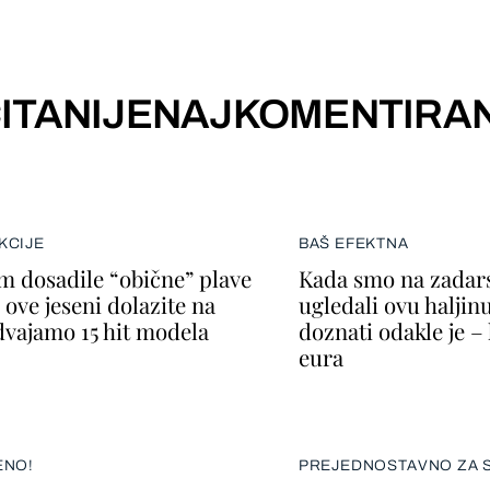
ITANIJE
NAJKOMENTIRAN
KCIJE
BAŠ EFEKTNA
m dosadile “obične” plave
Kada smo na zadars
 ove jeseni dolazite na
ugledali ovu haljin
zdvajamo 15 hit modela
doznati odakle je –
eura
ENO!
PREJEDNOSTAVNO ZA S