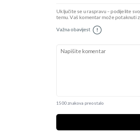
Uključite se u raspravu – podijelite svo
temu. Vaš komentar može potaknuti zani
Važna obavijest
!
1500 znakova preostalo