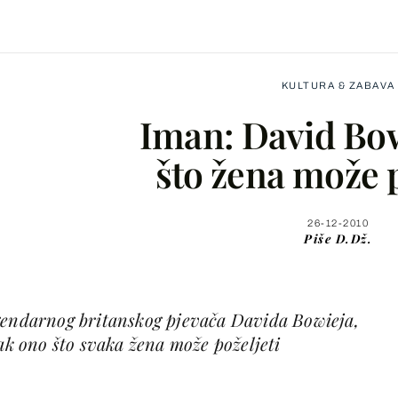
KULTURA & ZABAVA
Iman: David Bow
što žena može p
Facebook
26-12-2010
Piše
D.Dž.
X
gendarnog britanskog pjevača Davida Bowieja,
WhatsApp
rak ono što svaka žena može poželjeti
Viber