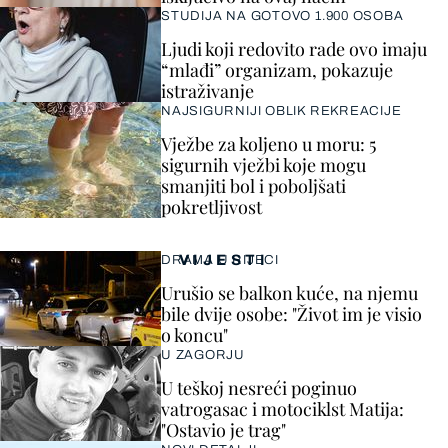
STUDIJA NA GOTOVO 1.900 OSOBA
Ljudi koji redovito rade ovo imaju
“mlađi” organizam, pokazuje
istraživanje
NAJSIGURNIJI OBLIK REKREACIJE
Vježbe za koljeno u moru: 5
sigurnih vježbi koje mogu
smanjiti bol i poboljšati
pokretljivost
VIJESTI
DRAMA U RIJECI
Urušio se balkon kuće, na njemu
bile dvije osobe: "Život im je visio
o koncu"
U ZAGORJU
U teškoj nesreći poginuo
vatrogasac i motociklst Matija:
"Ostavio je trag"