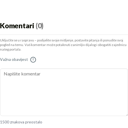
Komentari
(0)
Uključite se u raspravu – podijelite svoje mišljenje, postavite pitanja ili ponudite svoj
pogled na temu. Vaš komentar može potaknuti zanimljiv dijalog i obogatiti zajednicu
našeg portala.
Važna obavijest
!
1500 znakova preostalo