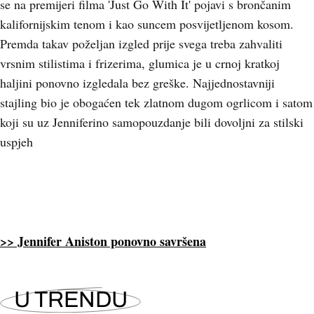
se na premijeri filma 'Just Go With It' pojavi s brončanim
kalifornijskim tenom i kao suncem posvijetljenom kosom.
Premda takav poželjan izgled prije svega treba zahvaliti
vrsnim stilistima i frizerima, glumica je u crnoj kratkoj
haljini ponovno izgledala bez greške. Najjednostavniji
stajling bio je obogaćen tek zlatnom dugom ogrlicom i satom
koji su uz Jenniferino samopouzdanje bili dovoljni za stilski
uspjeh
>> Jennifer Aniston ponovno savršena
U TRENDU