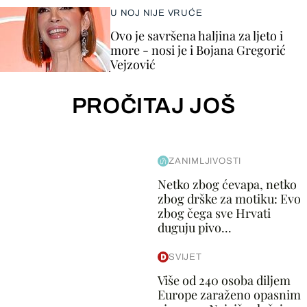
U NOJ NIJE VRUĆE
Ovo je savršena haljina za ljeto i
more - nosi je i Bojana Gregorić
Vejzović
PROČITAJ JOŠ
ZANIMLJIVOSTI
Netko zbog ćevapa, netko
zbog drške za motiku: Evo
zbog čega sve Hrvati
duguju pivo...
SVIJET
Više od 240 osoba diljem
Europe zaraženo opasnim