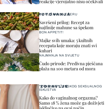
reakcije vjerojatno nisu očekivali
PUTOVANJA
UZ RUČAK ILI VEČERU
Savršeni prilog: Recept za
najfinije mahune sa špekom
BON APPETIT!
Majke svih umaka: 5 kultnih
recepata koje moraju znati svi
kuhari
NAJMANJA NA SVIJETU
Čudo prirode: Predivna pješčana
plaža na 100 metara od mora
ZDRAVLJE
"VRHUNAC" ŽENSKOG SEKSUALNOG
ISKUSTVA
Kako do vaginalnog orgazma?
Samo 18 % žena može ga doživjeti
isključivo na ovaj način