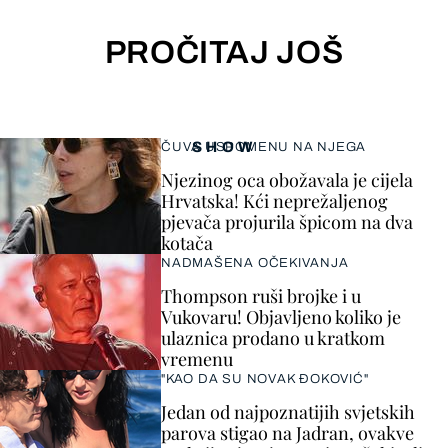
PROČITAJ JOŠ
SHOW
ČUVA USPOMENU NA NJEGA
Njezinog oca obožavala je cijela
Hrvatska! Kći neprežaljenog
pjevača projurila špicom na dva
kotača
NADMAŠENA OČEKIVANJA
Thompson ruši brojke i u
Vukovaru! Objavljeno koliko je
ulaznica prodano u kratkom
vremenu
"KAO DA SU NOVAK ĐOKOVIĆ"
Jedan od najpoznatijih svjetskih
parova stigao na Jadran, ovakve