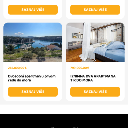
SAZNAJ VIŠE
SAZNAJ VIŠE
799.900,00 €
265.000,00 €
IZNIMNA DVA APARTMANA
Dvosobni apartman u prvom
TIK DO MORA
redu do mora
SAZNAJ VIŠE
SAZNAJ VIŠE