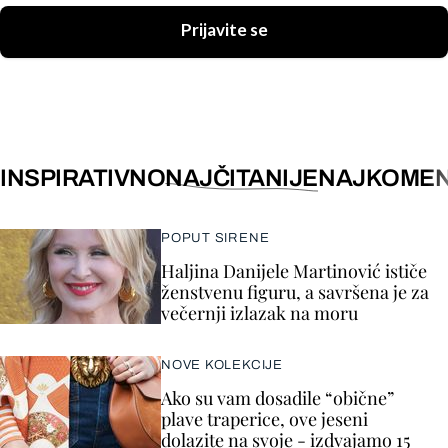
Prijavite se
INSPIRATIVNO
NAJČITANIJE
NAJKOMEN
POPUT SIRENE
Haljina Danijele Martinović ističe
ženstvenu figuru, a savršena je za
večernji izlazak na moru
NOVE KOLEKCIJE
Ako su vam dosadile “obične”
plave traperice, ove jeseni
dolazite na svoje - izdvajamo 15