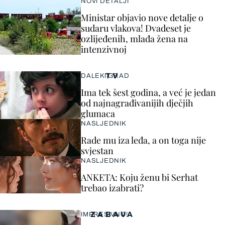
NOVI DETALJI
Ministar objavio nove detalje o
sudaru vlakova! Dvadeset je
ozlijeđenih, mlađa žena na
intenzivnoj
TV
DALEKI GRAD
Ima tek šest godina, a već je jedan
od najnagrađivanijih dječjih
glumaca
NASLJEDNIK
Rade mu iza leđa, a on toga nije
svjestan
NASLJEDNIK
ANKETA: Koju ženu bi Serhat
trebao izabrati?
ZABAVA
IMPRESIVNO!