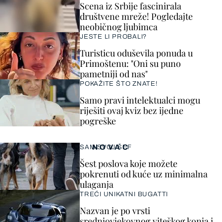
Scena iz Srbije fascinirala
društvene mreže! Pogledajte
neobičnog ljubimca
JESTE LI PROBALI?
Turisticu oduševila ponuda u
Primoštenu: "Oni su puno
pametniji od nas"
POKAŽITE ŠTO ZNATE!
Samo pravi intelektualci mogu
riješiti ovaj kviz bez ijedne
pogreške
NOVAC
SAM SVOJ ŠEF
Šest poslova koje možete
pokrenuti od kuće uz minimalna
ulaganja
TREĆI UNIKATNI BUGATTI
Nazvan je po vrsti
srednjovjekovnog viteškog konja i