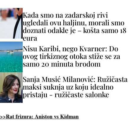
Kada smo na zadarskoj rivi
ugledali ovu haljinu, morali smo
doznati odakle je – košta samo 18
eura
Nisu Karibi, nego Kvarner: Do
ovog tirkiznog otoka stiže se za
samo 20 minuta brodom
Sanja Musić Milanović: Ružičasta
maksi suknja uz koju idealno
pristaju - ružičaste salonke
>>Rat frizura: Aniston vs Kidman