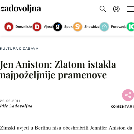
Dnevnik.hr
Vijesti
Sport
Showbizz
Putovanja
Slika nije dostupna
KULTURA & ZABAVA
Jen Aniston: Zlatom istakla
Facebook
najpoželjnije pramenove
X
22-02-2011
WhatsApp
Piše
Zadovoljna
KOMENTARI
Viber
Zimski uvjeti u Berlinu nisu obeshrabrili Jennifer Aniston da