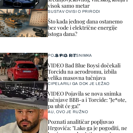
visok samo metar
SUSTAV OVISI O PRIRODI
Što kada jednog dana ostanemo
bez vode i električne energije
istoga dana?
SPORT
POJAVILA SE SNIMKA
VIDEO Bad Blue Boysi dočekali
Torcidu na aerodromu, izbila
velika masovna tučnjava
CIPELARILI GA DOK JE LEŽAO
VIDEO Pojavila se nova snimka
tučnjave BBB-a i Torcide: "Je*ote,
pa ubit će ga!"
AU, OVO JE RUŽNO
Poznati analitičar popljuvao
Hrgovića: "Lako ga je pogoditi, ne