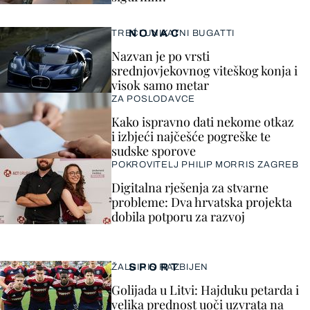
NOVAC
TREĆI UNIKATNI BUGATTI
Nazvan je po vrsti
srednjovjekovnog viteškog konja i
visok samo metar
ZA POSLODAVCE
Kako ispravno dati nekome otkaz
i izbjeći najčešće pogreške te
sudske sporove
POKROVITELJ PHILIP MORRIS ZAGREB
Digitalna rješenja za stvarne
probleme: Dva hrvatska projekta
dobila potporu za razvoj
SPORT
ŽALGIRIS RAZBIJEN
Golijada u Litvi: Hajduku petarda i
velika prednost uoči uzvrata na