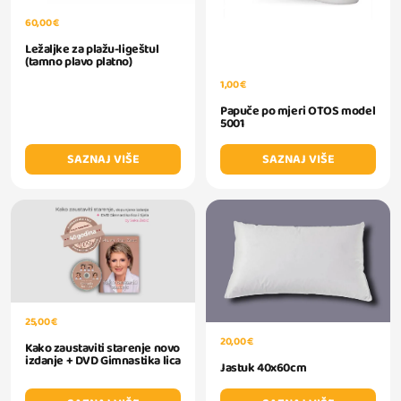
60,00 €
Ležaljke za plažu-ligeštul
(tamno plavo platno)
1,00 €
Papuče po mjeri OTOS model
5001
SAZNAJ VIŠE
SAZNAJ VIŠE
25,00 €
20,00 €
Kako zaustaviti starenje novo
izdanje + DVD Gimnastika lica
Jastuk 40x60cm