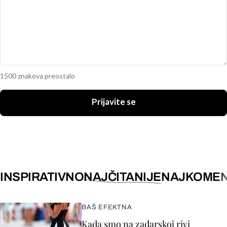
1500 znakova preostalo
Prijavite se
INSPIRATIVNO
NAJČITANIJE
NAJKOMEN
BAŠ EFEKTNA
Kada smo na zadarskoj rivi