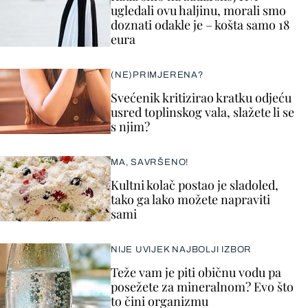
ugledali ovu haljinu, morali smo
doznati odakle je – košta samo 18
eura
(NE)PRIMJERENA?
Svećenik kritizirao kratku odjeću
usred toplinskog vala, slažete li se
s njim?
MA, SAVRŠENO!
Kultni kolač postao je sladoled,
tako ga lako možete napraviti
sami
NIJE UVIJEK NAJBOLJI IZBOR
Teže vam je piti običnu vodu pa
posežete za mineralnom? Evo što
to čini organizmu