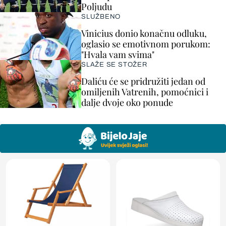
Poljudu
SLUŽBENO
Vinicius donio konačnu odluku,
oglasio se emotivnom porukom:
"Hvala vam svima"
SLAŽE SE STOŽER
Daliću će se pridružiti jedan od
omiljenih Vatrenih, pomoćnici i
dalje dvoje oko ponude