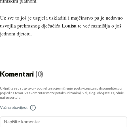
filmskim platnom.
Uz sve to još je uspjela uskladiti i majčinstvo pa je nedavno
Louisa
usvojila prekrasnog dječačića
te već razmišlja o još
jednom djetetu.
Komentari
(0)
Uključite se u raspravu – podijelite svoje mišljenje, postavite pitanja ili ponudite svoj
pogled na temu. Vaš komentar može potaknuti zanimljiv dijalog i obogatiti zajednicu
našeg portala.
Važna obavijest
!