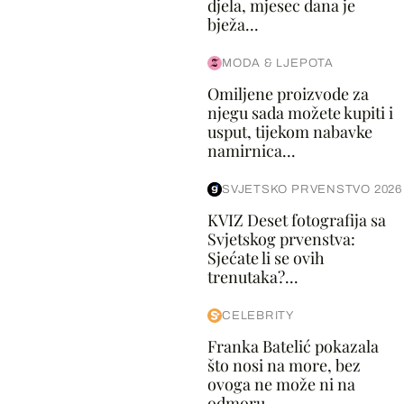
djela, mjesec dana je
bježa...
MODA & LJEPOTA
Omiljene proizvode za
njegu sada možete kupiti i
usput, tijekom nabavke
namirnica...
SVJETSKO PRVENSTVO 2026
KVIZ Deset fotografija sa
Svjetskog prvenstva:
Sjećate li se ovih
trenutaka?...
CELEBRITY
Franka Batelić pokazala
što nosi na more, bez
ovoga ne može ni na
odmoru...