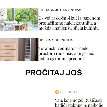
I TERASA JE SAN SNOVA!
U ovoj raskošnoj kući s bazenom
pronašli smo najelegantniju, a
možda i najljepšu bijelu kuhinju
ODLIČNA SU OPCIJA
Toranjski ventilatori štede
prostor i rade tiše, a tu je i još
jedna ogromna prednost
PROČITAJ JOŠ
CELEBRITY
Vau, koje noge! Ružičasti
badić istaknuo je najbolje