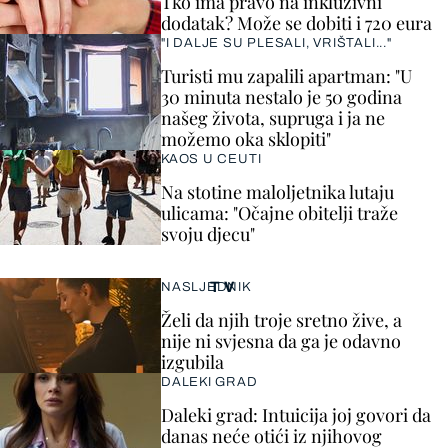
Tko ima pravo na inkluzivni
dodatak? Može se dobiti i 720 eura
"I DALJE SU PLESALI, VRIŠTALI..."
Turisti mu zapalili apartman: "U
30 minuta nestalo je 50 godina
našeg života, supruga i ja ne
možemo oka sklopiti"
KAOS U CEUTI
Na stotine maloljetnika lutaju
ulicama: "Očajne obitelji traže
svoju djecu"
TV
NASLJEDNIK
Želi da njih troje sretno žive, a
nije ni svjesna da ga je odavno
izgubila
DALEKI GRAD
Daleki grad: Intuicija joj govori da
danas neće otići iz njihovog