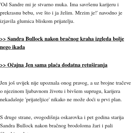
'Od Sandre mi je stvarno muka. Ima savršenu karijeru i
prekrasnu bebu, sve što i ja želim. Mrzim je!' navodno je
izjavila glumica bliskom prijatelju.
>> Sandra Bullock nakon bračnog kraha izgleda bolje
nego ikada
>> Očajna Jen sama plaća dodatna retuširanja
Jen još uvijek nije upoznala onog pravog, a uz brojne tračeve
o njezinom ljubavnom životu i bivšem suprugu, karijera
nekadašnje 'prijateljice' nikako ne može doći u prvi plan.
S druge strane, ovogodišnja oskarovka i pet godina starija
Sandra Bullock nakon bračnog brodoloma žari i pali