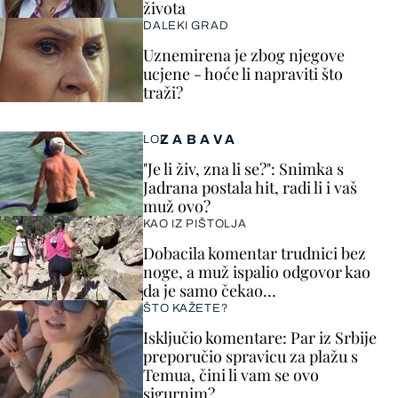
života
DALEKI GRAD
Uznemirena je zbog njegove
ucjene - hoće li napraviti što
traži?
ZABAVA
LOL
"Je li živ, zna li se?": Snimka s
Jadrana postala hit, radi li i vaš
muž ovo?
KAO IZ PIŠTOLJA
Dobacila komentar trudnici bez
noge, a muž ispalio odgovor kao
da je samo čekao…
ŠTO KAŽETE?
Isključio komentare: Par iz Srbije
preporučio spravicu za plažu s
Temua, čini li vam se ovo
sigurnim?