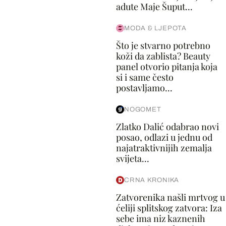
adute Maje Šuput...
MODA & LJEPOTA
Što je stvarno potrebno
koži da zablista? Beauty
panel otvorio pitanja koja
si i same često
postavljamo...
NOGOMET
Zlatko Dalić odabrao novi
posao, odlazi u jednu od
najatraktivnijih zemalja
svijeta...
CRNA KRONIKA
Zatvorenika našli mrtvog u
ćeliji splitskog zatvora: Iza
sebe ima niz kaznenih