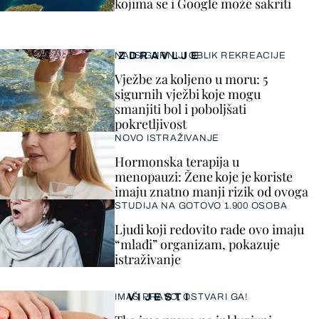
kojima se i Google može sakriti
ZDRAVLJE
NAJSIGURNIJI OBLIK REKREACIJE
Vježbe za koljeno u moru: 5
sigurnih vježbi koje mogu
smanjiti bol i poboljšati
pokretljivost
NOVO ISTRAŽIVANJE
Hormonska terapija u
menopauzi: Žene koje je koriste
imaju znatno manji rizik od ovoga
STUDIJA NA GOTOVO 1.900 OSOBA
Ljudi koji redovito rade ovo imaju
“mlađi” organizam, pokazuje
istraživanje
VIJESTI
IMAŠ PRAVO, OSTVARI GA!