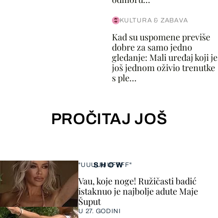
KULTURA & ZABAVA
Kad su uspomene previše
dobre za samo jedno
gledanje: Mali uređaj koji je
još jednom oživio trenutke
s ple...
PROČITAJ JOŠ
SHOW
"UUUUUUFFFF"
Vau, koje noge! Ružičasti badić
istaknuo je najbolje adute Maje
Šuput
U 27. GODINI