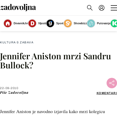
Dnevnik.hr
Vijesti
Sport
Showbizz
Putovanja
Slika nije dostupna
KULTURA & ZABAVA
Jennifer Aniston mrzi Sandru
Facebook
Bullock?
X
22-09-2010
WhatsApp
Piše
Zadovoljna
KOMENTARI
Viber
Jennifer Aniston je navodno izjavila kako mrzi kolegicu