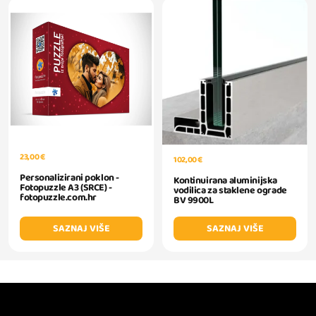
23,00 €
102,00 €
Personalizirani poklon -
Kontinuirana aluminijska
Fotopuzzle A3 (SRCE) -
vodilica za staklene ograde
fotopuzzle.com.hr
BV 9900L
SAZNAJ VIŠE
SAZNAJ VIŠE