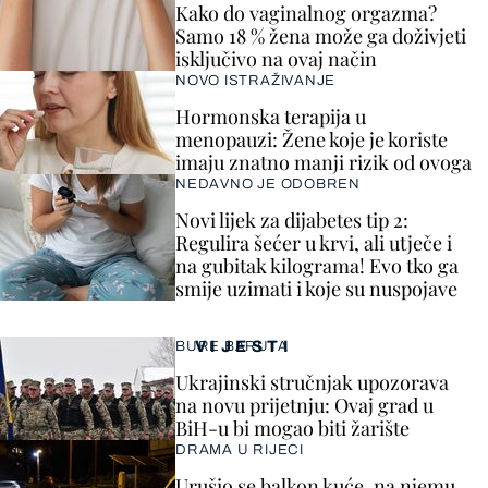
Kako do vaginalnog orgazma?
Samo 18 % žena može ga doživjeti
isključivo na ovaj način
NOVO ISTRAŽIVANJE
Hormonska terapija u
menopauzi: Žene koje je koriste
imaju znatno manji rizik od ovoga
NEDAVNO JE ODOBREN
Novi lijek za dijabetes tip 2:
Regulira šećer u krvi, ali utječe i
na gubitak kilograma! Evo tko ga
smije uzimati i koje su nuspojave
VIJESTI
BURE BARUTA
Ukrajinski stručnjak upozorava
na novu prijetnju: Ovaj grad u
BiH-u bi mogao biti žarište
DRAMA U RIJECI
Urušio se balkon kuće, na njemu