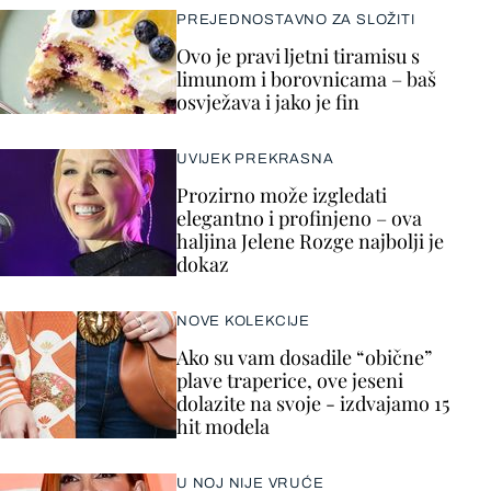
PREJEDNOSTAVNO ZA SLOŽITI
Ovo je pravi ljetni tiramisu s
limunom i borovnicama – baš
osvježava i jako je fin
UVIJEK PREKRASNA
Prozirno može izgledati
elegantno i profinjeno – ova
haljina Jelene Rozge najbolji je
dokaz
NOVE KOLEKCIJE
Ako su vam dosadile “obične”
plave traperice, ove jeseni
dolazite na svoje - izdvajamo 15
hit modela
U NOJ NIJE VRUĆE