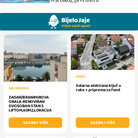
1,00 €
Solarna elektrana ključ u
320.000,00 €
ruke + priprema za fond
ZADAR/BRANIMIROVA
OBALA-RENOVIRAN
DVOSOBAN STAN S
LIFTOM,60M2,LOKACIJA
SAZNAJ VIŠE
SAZNAJ VIŠE