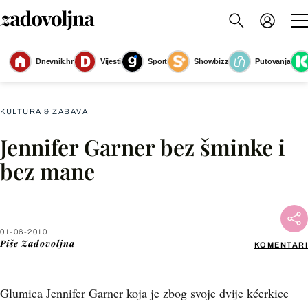
Dnevnik.hr
Vijesti
Sport
Showbizz
Putovanja
Slika nije dostupna
KULTURA & ZABAVA
Jennifer Garner bez šminke i
Facebook
bez mane
X
01-06-2010
WhatsApp
Piše
Zadovoljna
KOMENTARI
Viber
Glumica Jennifer Garner koja je zbog svoje dvije kćerkice