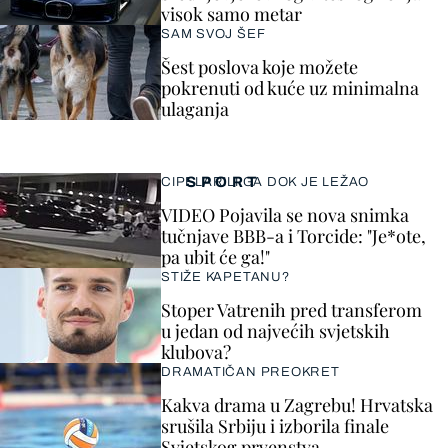
visok samo metar
SAM SVOJ ŠEF
Šest poslova koje možete
pokrenuti od kuće uz minimalna
ulaganja
SPORT
CIPELARILI GA DOK JE LEŽAO
VIDEO Pojavila se nova snimka
tučnjave BBB-a i Torcide: "Je*ote,
pa ubit će ga!"
STIŽE KAPETANU?
Stoper Vatrenih pred transferom
u jedan od najvećih svjetskih
klubova?
DRAMATIČAN PREOKRET
Kakva drama u Zagrebu! Hrvatska
srušila Srbiju i izborila finale
Svjetskog prvenstva