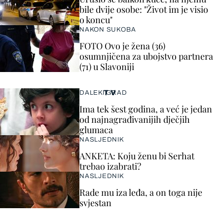
bile dvije osobe: "Život im je visio
o koncu"
NAKON SUKOBA
FOTO Ovo je žena (36)
osumnjičena za ubojstvo partnera
(71) u Slavoniji
TV
DALEKI GRAD
Ima tek šest godina, a već je jedan
od najnagrađivanijih dječjih
glumaca
NASLJEDNIK
ANKETA: Koju ženu bi Serhat
trebao izabrati?
NASLJEDNIK
Rade mu iza leđa, a on toga nije
svjestan