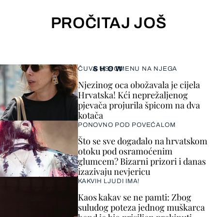
PROČITAJ JOŠ
SHOW
ČUVA USPOMENU NA NJEGA
Njezinog oca obožavala je cijela
Hrvatska! Kći neprežaljenog
pjevača projurila špicom na dva
kotača
PONOVNO POD POVEĆALOM
Što se sve događalo na hrvatskom
otoku pod osramoćenim
glumcem? Bizarni prizori i danas
izazivaju nevjericu
KAKVIH LJUDI IMA!
Kaos kakav se ne pamti: Zbog
suludog poteza jednog muškarca