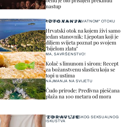
bend je bio prisiljen prekinuti
nastup
PUTOVANJA
UŽIVANJE NA "PRIVATNOM" OTOKU
Hrvatski otok na kojem živi samo
jedan stanovnik: Ljepotan koji je
diljem svijeta poznat po svojem
"bijelom zlatu"
MA, SAVRŠENSTVO!
Kolač s limunom i sirom: Recept
za božanstvenu slasticu koja se
topi u ustima
NAJMANJA NA SVIJETU
Čudo prirode: Predivna pješčana
plaža na 100 metara od mora
ZDRAVLJE
"VRHUNAC" ŽENSKOG SEKSUALNOG
ISKUSTVA