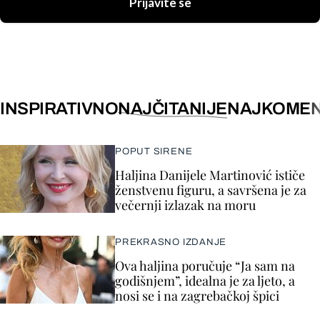
Prijavite se
INSPIRATIVNO
NAJČITANIJE
NAJKOMEN
POPUT SIRENE
Haljina Danijele Martinović ističe
ženstvenu figuru, a savršena je za
večernji izlazak na moru
PREKRASNO IZDANJE
Ova haljina poručuje “Ja sam na
godišnjem”, idealna je za ljeto, a
nosi se i na zagrebačkoj špici