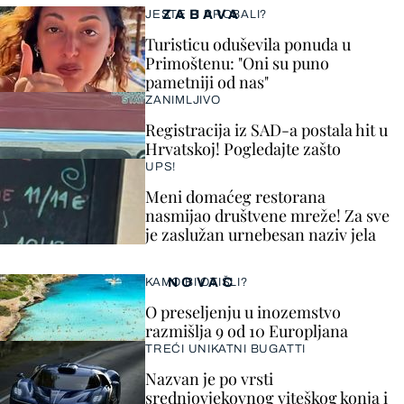
ZABAVA
JESTE LI PROBALI?
Turisticu oduševila ponuda u
Primoštenu: "Oni su puno
pametniji od nas"
ZANIMLJIVO
Registracija iz SAD-a postala hit u
Hrvatskoj! Pogledajte zašto
UPS!
Meni domaćeg restorana
nasmijao društvene mreže! Za sve
je zaslužan urnebesan naziv jela
NOVAC
KAMO BI OTIŠLI?
O preseljenju u inozemstvo
razmišlja 9 od 10 Europljana
TREĆI UNIKATNI BUGATTI
Nazvan je po vrsti
srednjovjekovnog viteškog konja i