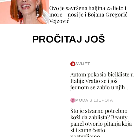
Ovo je savršena haljina za ljeto i
more - nosi je i Bojana Gregorić
Vejzović
PROČITAJ JOŠ
SVIJET
Autom pokosio bicikliste u
Italiji: Vratio se i još
jednom se zabio u njih...
MODA & LJEPOTA
Što je stvarno potrebno
koži da zablista? Beauty
panel otvorio pitanja koja
si i same često
postavljamo...