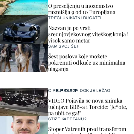
O preseljenju u inozemstvo
razmišlja 9 od 10 Europljana
TREĆI UNIKATNI BUGATTI
Nazvan je po vrsti
srednjovjekovnog viteškog konja i
visok samo metar
SAM SVOJ ŠEF
Šest poslova koje možete
pokrenuti od kuće uz minimalna
ulaganja
SPORT
CIPELARILI GA DOK JE LEŽAO
VIDEO Pojavila se nova snimka
tučnjave BBB-a i Torcide: "Je*ote,
pa ubit će ga!"
STIŽE KAPETANU?
Stoper Vatrenih pred transferom