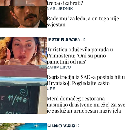
trebao izabrati?
NASLJEDNIK
Rade mu iza leđa, a on toga nije
svjestan
ZABAVA
JESTE LI PROBALI?
Turisticu oduševila ponuda u
Primoštenu: "Oni su puno
pametniji od nas"
ZANIMLJIVO
Registracija iz SAD-a postala hit u
Hrvatskoj! Pogledajte zašto
UPS!
Meni domaćeg restorana
nasmijao društvene mreže! Za sve
je zaslužan urnebesan naziv jela
NOVAC
KAMO BI OTIŠLI?