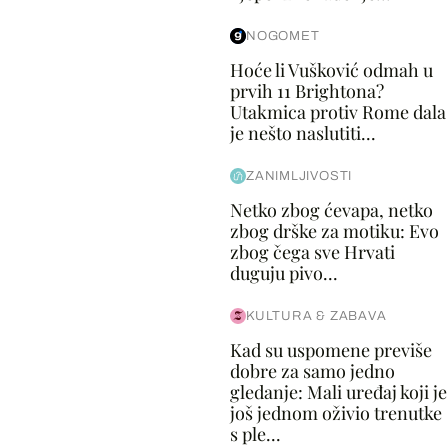
NOGOMET
Hoće li Vušković odmah u
prvih 11 Brightona?
Utakmica protiv Rome dala
je nešto naslutiti...
ZANIMLJIVOSTI
Netko zbog ćevapa, netko
zbog drške za motiku: Evo
zbog čega sve Hrvati
duguju pivo...
KULTURA & ZABAVA
Kad su uspomene previše
dobre za samo jedno
gledanje: Mali uređaj koji je
još jednom oživio trenutke
s ple...