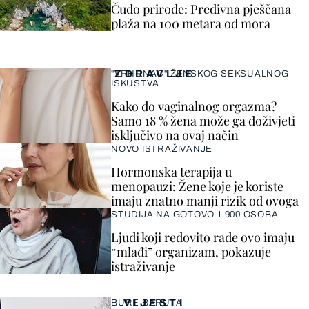
Čudo prirode: Predivna pješčana
plaža na 100 metara od mora
ZDRAVLJE
"VRHUNAC" ŽENSKOG SEKSUALNOG
ISKUSTVA
Kako do vaginalnog orgazma?
Samo 18 % žena može ga doživjeti
isključivo na ovaj način
NOVO ISTRAŽIVANJE
Hormonska terapija u
menopauzi: Žene koje je koriste
imaju znatno manji rizik od ovoga
STUDIJA NA GOTOVO 1.900 OSOBA
Ljudi koji redovito rade ovo imaju
“mlađi” organizam, pokazuje
istraživanje
VIJESTI
BURE BARUTA