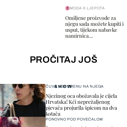
MODA & LJEPOTA
Omiljene proizvode za
njegu sada možete kupiti i
usput, tijekom nabavke
namirnica...
PROČITAJ JOŠ
SHOW
ČUVA USPOMENU NA NJEGA
Njezinog oca obožavala je cijela
Hrvatska! Kći neprežaljenog
pjevača projurila špicom na dva
kotača
PONOVNO POD POVEĆALOM