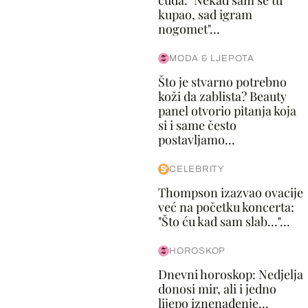
čuda: "Nekad sam se tu
kupao, sad igram
nogomet"...
MODA & LJEPOTA
Što je stvarno potrebno
koži da zablista? Beauty
panel otvorio pitanja koja
si i same često
postavljamo...
CELEBRITY
Thompson izazvao ovacije
već na početku koncerta:
"Što ću kad sam slab..."...
HOROSKOP
Dnevni horoskop: Nedjelja
donosi mir, ali i jedno
lijepo iznenađenje...