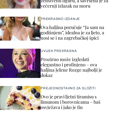
ženstvenu figuru, a savršena je za
večernji izlazak na moru
PREKRASNO IZDANJE
Ova haljina poručuje “Ja sam na
godišnjem”, idealna je za ljeto, a
nosi se i na zagrebačkoj špici
UVIJEK PREKRASNA
Prozirno može izgledati
elegantno i profinjeno – ova
haljina Jelene Rozge najbolji je
dokaz
PREJEDNOSTAVNO ZA SLOŽITI
Ovo je pravi ljetni tiramisu s
limunom i borovnicama – baš
osvježava i jako je fin