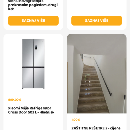
stan u novogradnja s
prekrasnim pogledom, drugi
kat
SAZNAJ VIŠE
SAZNAJ VIŠE
899,00 €
Xiaomi Mijia Refrigerator
Cross Door 502 L - Hladnjak
1,00 €
ZAŠTITNE REŠETKE 2 - cijena