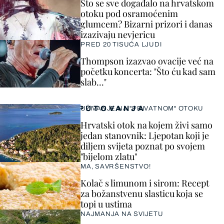
Što se sve događalo na hrvatskom
otoku pod osramoćenim
glumcem? Bizarni prizori i danas
izazivaju nevjericu
PRED 20 TISUĆA LJUDI
Thompson izazvao ovacije već na
početku koncerta: "Što ću kad sam
slab..."
PUTOVANJA
UŽIVANJE NA "PRIVATNOM" OTOKU
Hrvatski otok na kojem živi samo
jedan stanovnik: Ljepotan koji je
diljem svijeta poznat po svojem
"bijelom zlatu"
MA, SAVRŠENSTVO!
Kolač s limunom i sirom: Recept
za božanstvenu slasticu koja se
topi u ustima
NAJMANJA NA SVIJETU