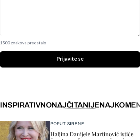
1500 znakova preostalo
Prijavite se
INSPIRATIVNO
NAJČITANIJE
NAJKOMEN
POPUT SIRENE
Haljina Danijele Martinović ističe