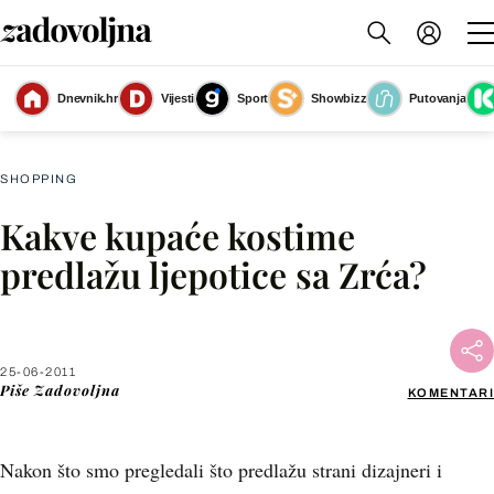
Dnevnik.hr
Vijesti
Sport
Showbizz
Putovanja
Slika nije dostupna
SHOPPING
Kakve kupaće kostime
Facebook
predlažu ljepotice sa Zrća?
X
25-06-2011
WhatsApp
Piše
Zadovoljna
KOMENTARI
Viber
Nakon što smo pregledali što predlažu strani dizajneri i