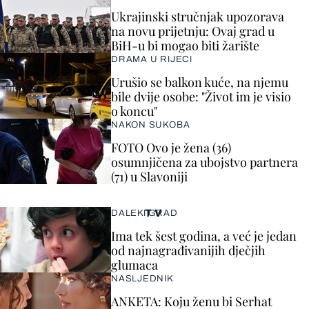
Ukrajinski stručnjak upozorava
na novu prijetnju: Ovaj grad u
BiH-u bi mogao biti žarište
DRAMA U RIJECI
Urušio se balkon kuće, na njemu
bile dvije osobe: "Život im je visio
o koncu"
NAKON SUKOBA
FOTO Ovo je žena (36)
osumnjičena za ubojstvo partnera
(71) u Slavoniji
TV
DALEKI GRAD
Ima tek šest godina, a već je jedan
od najnagrađivanijih dječjih
glumaca
NASLJEDNIK
ANKETA: Koju ženu bi Serhat