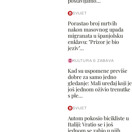
postavljamo...
SVIJET
Porastao broj mrtvih
nakon masovnog upada
migranata u španjolsku
enklavu: "Prizor je bio
jeziv"...
KULTURA & ZABAVA
Kad su uspomene previše
dobre za samo jedno
gledanje: Mali uređaj koji je
još jednom oživio trenutke
s ple...
SVIJET
Autom pokosio bicikliste u
Italiji: Vratio se i još
jednom se zabio u njih...