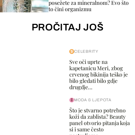
posežete za mineralnom? Evo što
to čini organizmu
PROČITAJ JOŠ
CELEBRITY
Sve oči uprte na
kapetanicu Meri, zbog
crvenog bikinija teško je
bilo gledati bilo gdje
drugdje...
MODA & LJEPOTA
Što je stvarno potrebno
koži da zablista? Beauty
panel otvorio pitanja koja
si i same često