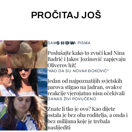
PROČITAJ JOŠ
SHOW
SAMO DOBRA PISMA
Poslušajte kako to zvuči kad Nina
Badrić i Jakov Jozinović zapjevaju
Oliverov hit!
"KAO DA SU NOVAK ĐOKOVIĆ"
Jedan od najpoznatijih svjetskih
parova stigao na Jadran, ovakve
reakcije vjerojatno nisu očekivali
DANAS ŽIVI POVUČENO
Znate li tko je ovo? Kao dijete
ostala je bez oba roditelja, a onda i
bez milijuna koje je trebala
naslijediti