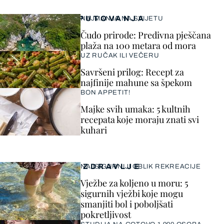
PUTOVANJA
NAJMANJA NA SVIJETU
Čudo prirode: Predivna pješčana
plaža na 100 metara od mora
UZ RUČAK ILI VEČERU
Savršeni prilog: Recept za
najfinije mahune sa špekom
BON APPETIT!
Majke svih umaka: 5 kultnih
recepata koje moraju znati svi
kuhari
ZDRAVLJE
NAJSIGURNIJI OBLIK REKREACIJE
Vježbe za koljeno u moru: 5
sigurnih vježbi koje mogu
smanjiti bol i poboljšati
pokretljivost