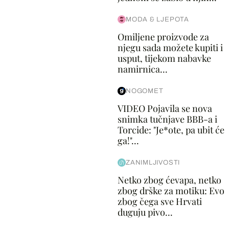
MODA & LJEPOTA
Omiljene proizvode za
njegu sada možete kupiti i
usput, tijekom nabavke
namirnica...
NOGOMET
VIDEO Pojavila se nova
snimka tučnjave BBB-a i
Torcide: "Je*ote, pa ubit će
ga!"...
ZANIMLJIVOSTI
Netko zbog ćevapa, netko
zbog drške za motiku: Evo
zbog čega sve Hrvati
duguju pivo...