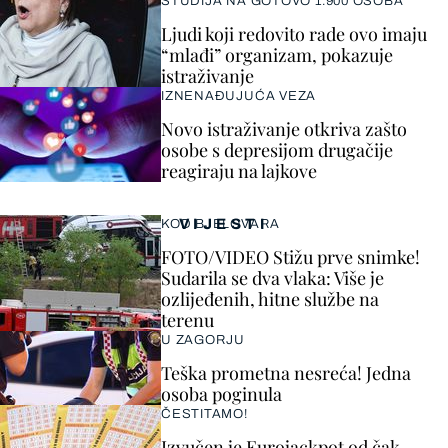
STUDIJA NA GOTOVO 1.900 OSOBA
Ljudi koji redovito rade ovo imaju
“mlađi” organizam, pokazuje
istraživanje
IZNENAĐUJUĆA VEZA
Novo istraživanje otkriva zašto
osobe s depresijom drugačije
reagiraju na lajkove
VIJESTI
KOD BJELOVARA
FOTO/VIDEO Stižu prve snimke!
Sudarila se dva vlaka: Više je
ozlijeđenih, hitne službe na
terenu
U ZAGORJU
Teška prometna nesreća! Jedna
osoba poginula
ČESTITAMO!
Izvučen je Eurojackpot od čak