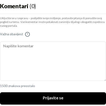
Komentari
(0)
Uključite se u raspravu – podijelite svoje mišljenje, postavite pitanja ili ponudite svoj
pogled na temu. Vaš komentar može potaknuti zanimljiv dijalog i obogatiti zajednicu
našeg portala.
Važna obavijest
!
1500 znakova preostalo
Prijavite se