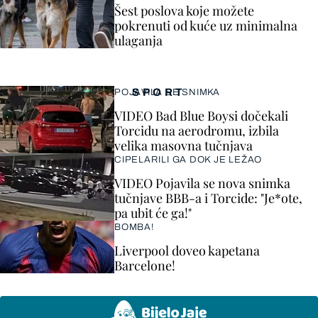
Šest poslova koje možete
pokrenuti od kuće uz minimalna
ulaganja
SPORT
POJAVILA SE SNIMKA
VIDEO Bad Blue Boysi dočekali
Torcidu na aerodromu, izbila
velika masovna tučnjava
CIPELARILI GA DOK JE LEŽAO
VIDEO Pojavila se nova snimka
tučnjave BBB-a i Torcide: "Je*ote,
pa ubit će ga!"
BOMBA!
Liverpool doveo kapetana
Barcelone!