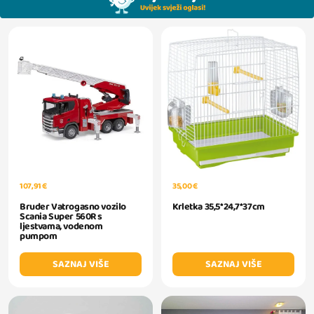
107,91 €
35,00 €
Bruder Vatrogasno vozilo
Krletka 35,5*24,7*37cm
Scania Super 560R s
ljestvama, vodenom
pumpom
SAZNAJ VIŠE
SAZNAJ VIŠE