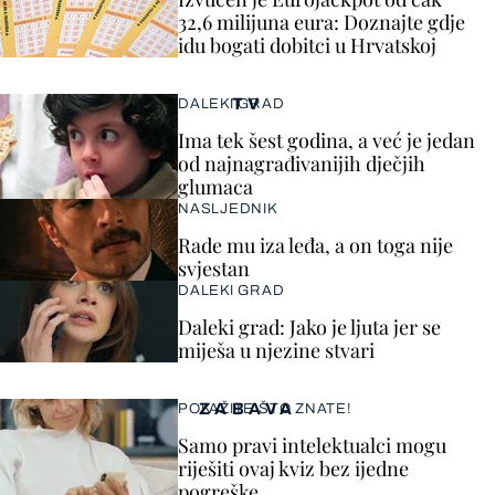
32,6 milijuna eura: Doznajte gdje
idu bogati dobitci u Hrvatskoj
TV
DALEKI GRAD
Ima tek šest godina, a već je jedan
od najnagrađivanijih dječjih
glumaca
NASLJEDNIK
Rade mu iza leđa, a on toga nije
svjestan
DALEKI GRAD
Daleki grad: Jako je ljuta jer se
miješa u njezine stvari
ZABAVA
POKAŽITE ŠTO ZNATE!
Samo pravi intelektualci mogu
riješiti ovaj kviz bez ijedne
pogreške