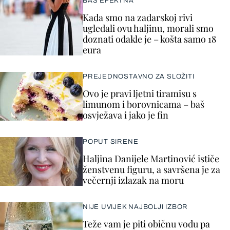
BAŠ EFEKTNA
Kada smo na zadarskoj rivi
ugledali ovu haljinu, morali smo
doznati odakle je – košta samo 18
eura
PREJEDNOSTAVNO ZA SLOŽITI
Ovo je pravi ljetni tiramisu s
limunom i borovnicama – baš
osvježava i jako je fin
POPUT SIRENE
Haljina Danijele Martinović ističe
ženstvenu figuru, a savršena je za
večernji izlazak na moru
NIJE UVIJEK NAJBOLJI IZBOR
Teže vam je piti običnu vodu pa