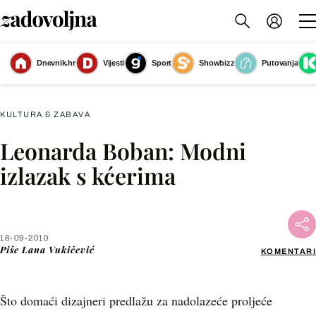
Dnevnik.hr
Vijesti
Sport
Showbizz
Putovanja
Slika nije dostupna
KULTURA & ZABAVA
Leonarda Boban: Modni
Facebook
izlazak s kćerima
X
18-09-2010
WhatsApp
Piše
Lana Vukičević
KOMENTARI
Viber
Što domaći dizajneri predlažu za nadolazeće proljeće