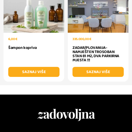
335.000,00 €
6,00 €
ZADAR/PLOVANIJA-
Šampon kopriva
NAMJEŠTEN TROSOBAN
STAN 81 M2, DVA PARKIRNA
MJESTA !!!
SAZNAJ VIŠE
SAZNAJ VIŠE