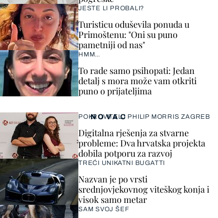
JESTE LI PROBALI?
Turisticu oduševila ponuda u
Primoštenu: "Oni su puno
pametniji od nas"
HMM…
To rade samo psihopati: Jedan
detalj s mora može vam otkriti
puno o prijateljima
NOVAC
POKROVITELJ PHILIP MORRIS ZAGREB
Digitalna rješenja za stvarne
probleme: Dva hrvatska projekta
dobila potporu za razvoj
TREĆI UNIKATNI BUGATTI
Nazvan je po vrsti
srednjovjekovnog viteškog konja i
visok samo metar
SAM SVOJ ŠEF