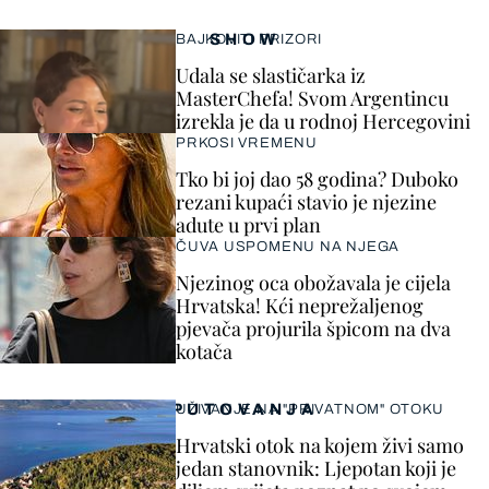
SHOW
BAJKOVITI PRIZORI
Udala se slastičarka iz
MasterChefa! Svom Argentincu
izrekla je da u rodnoj Hercegovini
PRKOSI VREMENU
Tko bi joj dao 58 godina? Duboko
rezani kupaći stavio je njezine
adute u prvi plan
ČUVA USPOMENU NA NJEGA
Njezinog oca obožavala je cijela
Hrvatska! Kći neprežaljenog
pjevača projurila špicom na dva
kotača
PUTOVANJA
UŽIVANJE NA "PRIVATNOM" OTOKU
Hrvatski otok na kojem živi samo
jedan stanovnik: Ljepotan koji je