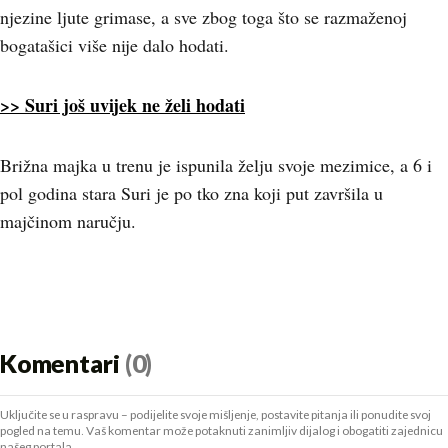
njezine ljute grimase, a sve zbog toga što se razmaženoj
bogatašici više nije dalo hodati.
>> Suri još uvijek ne želi hodati
Brižna majka u trenu je ispunila želju svoje mezimice, a 6 i
pol godina stara Suri je po tko zna koji put završila u
majčinom naručju.
Komentari
(0)
Uključite se u raspravu – podijelite svoje mišljenje, postavite pitanja ili ponudite svoj
pogled na temu. Vaš komentar može potaknuti zanimljiv dijalog i obogatiti zajednicu
našeg portala.