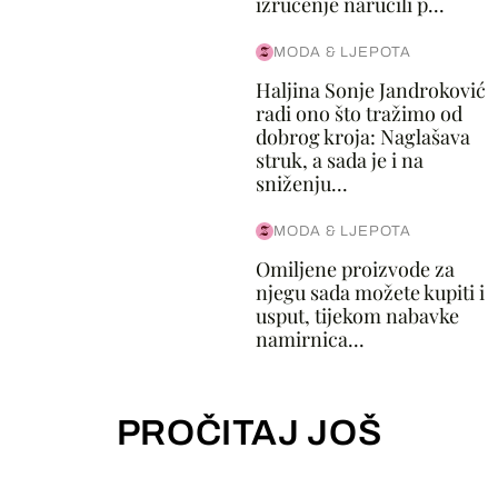
izručenje naručili p...
MODA & LJEPOTA
Haljina Sonje Jandroković
radi ono što tražimo od
dobrog kroja: Naglašava
struk, a sada je i na
sniženju...
MODA & LJEPOTA
Omiljene proizvode za
njegu sada možete kupiti i
usput, tijekom nabavke
namirnica...
PROČITAJ JOŠ