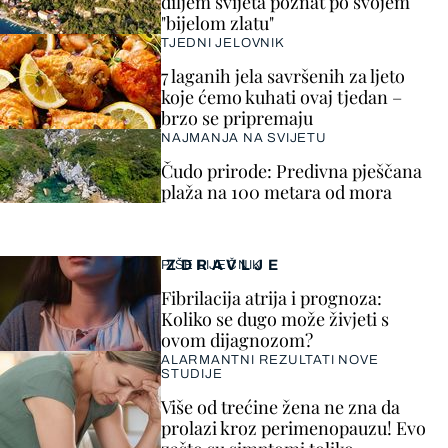
diljem svijeta poznat po svojem
"bijelom zlatu"
TJEDNI JELOVNIK
7 laganih jela savršenih za ljeto
koje ćemo kuhati ovaj tjedan –
brzo se pripremaju
NAJMANJA NA SVIJETU
Čudo prirode: Predivna pješčana
plaža na 100 metara od mora
ZDRAVLJE
PIŠE LIJEČNIK
Fibrilacija atrija i prognoza:
Koliko se dugo može živjeti s
ovom dijagnozom?
ALARMANTNI REZULTATI NOVE
STUDIJE
Više od trećine žena ne zna da
prolazi kroz perimenopauzu! Evo