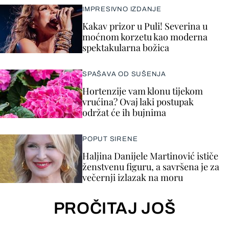
IMPRESIVNO IZDANJE
Kakav prizor u Puli! Severina u
moćnom korzetu kao moderna
spektakularna božica
SPAŠAVA OD SUŠENJA
Hortenzije vam klonu tijekom
vrućina? Ovaj laki postupak
održat će ih bujnima
POPUT SIRENE
Haljina Danijele Martinović ističe
ženstvenu figuru, a savršena je za
večernji izlazak na moru
PROČITAJ JOŠ