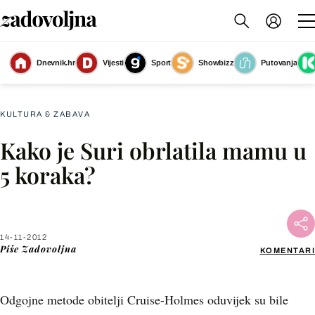
Dnevnik.hr
Vijesti
Sport
Showbizz
Putovanja
Slika nije dostupna
KULTURA & ZABAVA
Kako je Suri obrlatila mamu u
Facebook
5 koraka?
X
14-11-2012
WhatsApp
Piše
Zadovoljna
KOMENTARI
Viber
Odgojne metode obitelji Cruise-Holmes oduvijek su bile