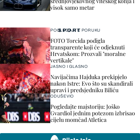
srednjovjekovnog viteškog konja i
visok samo metar
SPORT
POGLEDAJTE PORUKU
FOTO Torcida podigla
transparente koji će odjeknuti
Hrvatskom: Prozvali "moralne
vertikale"
JASNO I GLASNO
Navijačima Hajduka prekipjelo
nakon Istre: Evo što su skandirali
upravi i predsjedniku Biliću
ODUŠEVIO
Pogledajte majstoriju: Joško
Gvardiol jednim potezom izbrisao
cijelu momčad Atletica