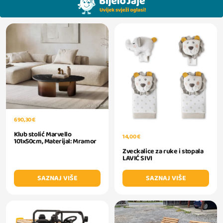
690,30 €
Klub stolić Marvello
14,00 €
101x50cm, Materijal: Mramor
Zveckalice za ruke i stopala
LAVIĆ SIVI
SAZNAJ VIŠE
SAZNAJ VIŠE