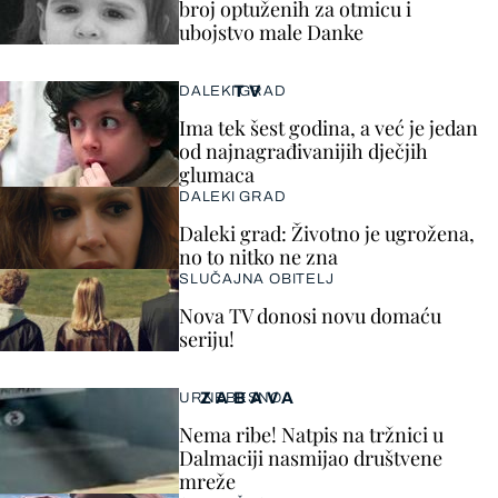
broj optuženih za otmicu i
ubojstvo male Danke
TV
DALEKI GRAD
Ima tek šest godina, a već je jedan
od najnagrađivanijih dječjih
glumaca
DALEKI GRAD
Daleki grad: Životno je ugrožena,
no to nitko ne zna
SLUČAJNA OBITELJ
Nova TV donosi novu domaću
seriju!
ZABAVA
URNEBESNO
Nema ribe! Natpis na tržnici u
Dalmaciji nasmijao društvene
mreže