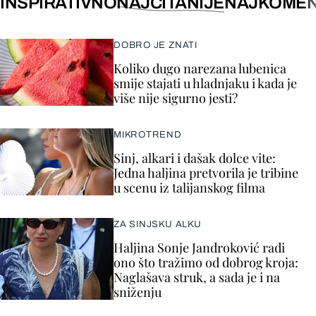
INSPIRATIVNO
NAJČITANIJE
NAJKOMEN
DOBRO JE ZNATI
Koliko dugo narezana lubenica
smije stajati u hladnjaku i kada je
više nije sigurno jesti?
MIKROTREND
Sinj, alkari i dašak dolce vite:
Jedna haljina pretvorila je tribine
u scenu iz talijanskog filma
ZA SINJSKU ALKU
Haljina Sonje Jandroković radi
ono što tražimo od dobrog kroja:
Naglašava struk, a sada je i na
sniženju