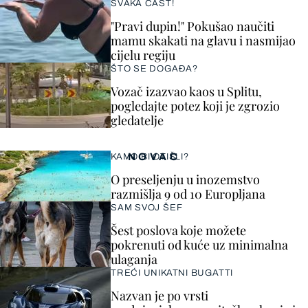
SVAKA ČAST!
"Pravi dupin!" Pokušao naučiti
mamu skakati na glavu i nasmijao
cijelu regiju
ŠTO SE DOGAĐA?
Vozač izazvao kaos u Splitu,
pogledajte potez koji je zgrozio
gledatelje
NOVAC
KAMO BI OTIŠLI?
O preseljenju u inozemstvo
razmišlja 9 od 10 Europljana
SAM SVOJ ŠEF
Šest poslova koje možete
pokrenuti od kuće uz minimalna
ulaganja
TREĆI UNIKATNI BUGATTI
Nazvan je po vrsti