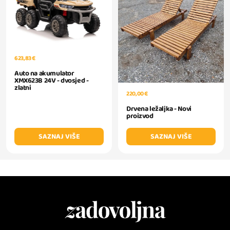
623,83 €
Auto na akumulator
XMX623B 24V - dvosjed -
zlatni
220,00 €
Drvena ležaljka - Novi
proizvod
SAZNAJ VIŠE
SAZNAJ VIŠE