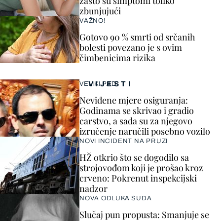
zašto su simptomi toliko
zbunjujući
VAŽNO!
Gotovo 90 % smrti od srčanih
bolesti povezano je s ovim
čimbenicima rizika
VIJESTI
VELIKI PAD
Neviđene mjere osiguranja:
Godinama se skrivao i gradio
carstvo, a sada su za njegovo
izručenje naručili posebno vozilo
NOVI INCIDENT NA PRUZI
HŽ otkrio što se dogodilo sa
strojovođom koji je prošao kroz
crveno: Pokrenut inspekcijski
nadzor
NOVA ODLUKA SUDA
Slučaj pun propusta: Smanjuje se