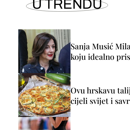
U TRENDU
Sanja Musić Mila
koju idealno pris
Ovu hrskavu tali
cijeli svijet i sa