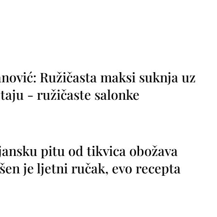
nović: Ružičasta maksi suknja uz
taju - ružičaste salonke
jansku pitu od tikvica obožava
vršen je ljetni ručak, evo recepta