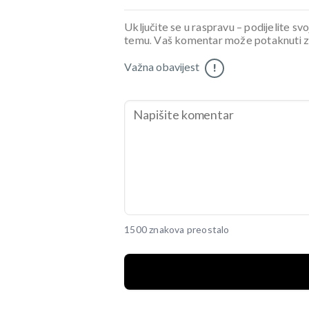
Uključite se u raspravu – podijelite svo
temu. Vaš komentar može potaknuti zani
Važna obavijest
!
1500 znakova preostalo