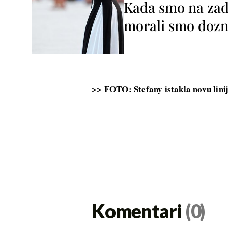
Kada smo na zada
morali smo dozna
>> FOTO: Stefany istakla novu linij
Komentari
(0)