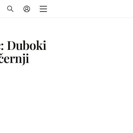
c: Duboki
černji