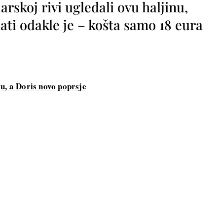
rskoj rivi ugledali ovu haljinu,
ti odakle je – košta samo 18 eura
u, a Doris novo poprsje