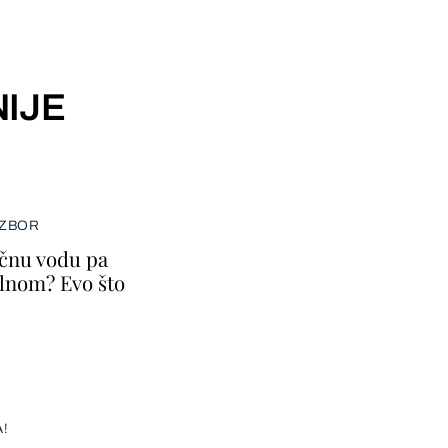
IJE
IZBOR
ičnu vodu pa
lnom? Evo što
A!