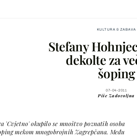
KULTURA & ZABAVA
Stefany Hohnje
dekolte za ve
šoping
Facebook
X
07-04-2011
Piše
Zadovoljna
WhatsApp
a 'Cvjetno' okupilo se mnoštvo poznatih osoba
Viber
 šoping mekom mnogobrojnih Zagrepčana. Među