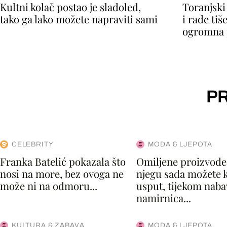
Kultni kolač postao je sladoled,
Toranjski
tako ga lako možete napraviti sami
i rade tiše
ogromna 
PR
CELEBRITY
MODA & LJEPOTA
Franka Batelić pokazala što
Omiljene proizvode
nosi na more, bez ovoga ne
njegu sada možete k
može ni na odmoru...
usput, tijekom naba
namirnica...
KULTURA & ZABAVA
MODA & LJEPOTA