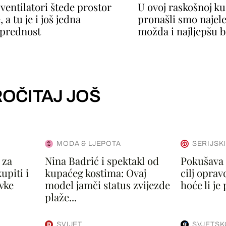
 ventilatori štede prostor
U ovoj raskošnoj k
, a tu je i još jedna
pronašli smo najele
prednost
možda i najljepšu b
OČITAJ JOŠ
MODA & LJEPOTA
SERIJSK
 za
Nina Badrić i spektakl od
Pokušava 
upiti i
kupaćeg kostima: Ovaj
cilj oprav
vke
model jamči status zvijezde
hoće li je 
plaže...
SVIJET
SVJETSK