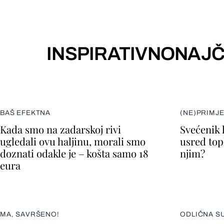
INSPIRATIVNO
NAJČ
BAŠ EFEKTNA
(NE)PRIMJ
Kada smo na zadarskoj rivi
Svećenik 
ugledali ovu haljinu, morali smo
usred topl
doznati odakle je – košta samo 18
njim?
eura
MA, SAVRŠENO!
ODLIČNA S