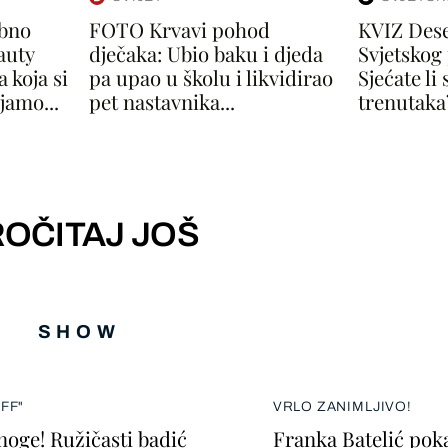
ebno
FOTO Krvavi pohod
KVIZ Deset
auty
dječaka: Ubio baku i djeda
Svjetskog
 koja si
pa upao u školu i likvidirao
Sjećate li 
jamo...
pet nastavnika...
trenutaka?
OČITAJ JOŠ
SHOW
FF"
VRLO ZANIMLJIVO!
 noge! Ružičasti badić
Franka Batelić poka