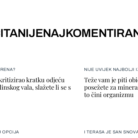
ITANIJE
NAJKOMENTIRAN
ERENA?
NIJE UVIJEK NAJBOLJI 
kritizirao kratku odjeću
Teže vam je piti ob
inskog vala, slažete li se s
posežete za minera
to čini organizmu
U OPCIJA
I TERASA JE SAN SNOV