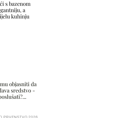
ući s bazenom
gantniju, a
ijelu kuhinju
I
mu objasniti da
dava sredstvo -
poslušati?...
O PRVENSTVO 2026