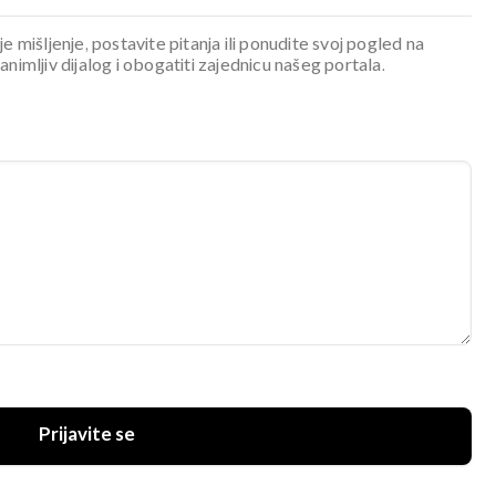
je mišljenje, postavite pitanja ili ponudite svoj pogled na
mljiv dijalog i obogatiti zajednicu našeg portala.
Prijavite se