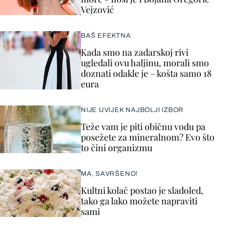
Vejzović
BAŠ EFEKTNA
Kada smo na zadarskoj rivi
ugledali ovu haljinu, morali smo
doznati odakle je – košta samo 18
eura
NIJE UVIJEK NAJBOLJI IZBOR
Teže vam je piti običnu vodu pa
posežete za mineralnom? Evo što
to čini organizmu
MA, SAVRŠENO!
Kultni kolač postao je sladoled,
tako ga lako možete napraviti
sami