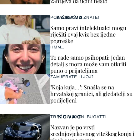
zahtjeva da učini nešto
ZABAVA
POKAŽITE ŠTO ZNATE!
Samo pravi intelektualci mogu
riješiti ovaj kviz bez ijedne
pogreške
HMM…
To rade samo psihopati: Jedan
detalj s mora može vam otkriti
puno o prijateljima
ZAMJERATE LI JOJ?
"Koja kuja…": Snašla se na
hrvatskoj granici, ali gledatelji su
podijeljeni
NOVAC
TREĆI UNIKATNI BUGATTI
Nazvan je po vrsti
srednjovjekovnog viteškog konja i