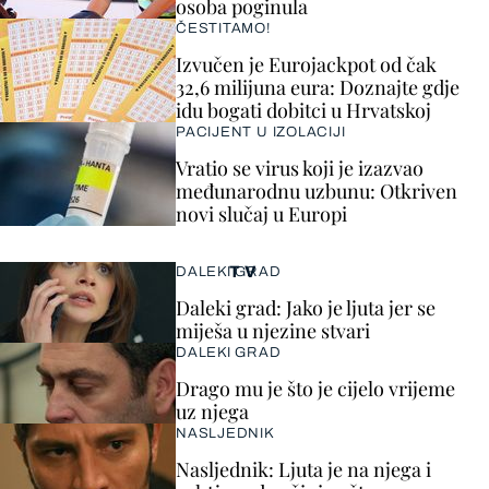
osoba poginula
ČESTITAMO!
Izvučen je Eurojackpot od čak
32,6 milijuna eura: Doznajte gdje
idu bogati dobitci u Hrvatskoj
PACIJENT U IZOLACIJI
Vratio se virus koji je izazvao
međunarodnu uzbunu: Otkriven
novi slučaj u Europi
TV
DALEKI GRAD
Daleki grad: Jako je ljuta jer se
miješa u njezine stvari
DALEKI GRAD
Drago mu je što je cijelo vrijeme
uz njega
NASLJEDNIK
Nasljednik: Ljuta je na njega i