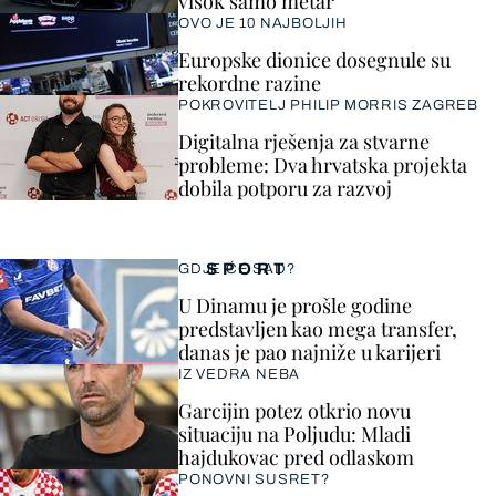
visok samo metar
OVO JE 10 NAJBOLJIH
Europske dionice dosegnule su
rekordne razine
POKROVITELJ PHILIP MORRIS ZAGREB
Digitalna rješenja za stvarne
probleme: Dva hrvatska projekta
dobila potporu za razvoj
SPORT
GDJE ĆE SAD?
U Dinamu je prošle godine
predstavljen kao mega transfer,
danas je pao najniže u karijeri
IZ VEDRA NEBA
Garcijin potez otkrio novu
situaciju na Poljudu: Mladi
hajdukovac pred odlaskom
PONOVNI SUSRET?