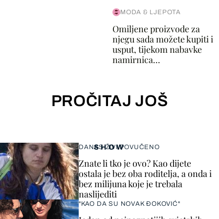
MODA & LJEPOTA
Omiljene proizvode za
njegu sada možete kupiti i
usput, tijekom nabavke
namirnica...
PROČITAJ JOŠ
SHOW
DANAS ŽIVI POVUČENO
Znate li tko je ovo? Kao dijete
ostala je bez oba roditelja, a onda i
bez milijuna koje je trebala
naslijediti
"KAO DA SU NOVAK ĐOKOVIĆ"