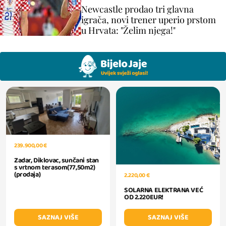
Newcastle prodao tri glavna
igrača, novi trener uperio prstom
u Hrvata: "Želim njega!"
239.900,00 €
Zadar, Diklovac, sunčani stan
s vrtnom terasom(77,50m2)
(prodaja)
2.220,00 €
SOLARNA ELEKTRANA VEĆ
OD 2.220EUR!
SAZNAJ VIŠE
SAZNAJ VIŠE