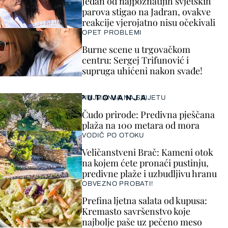
Jedan od najpoznatijih svjetskih
parova stigao na Jadran, ovakve
reakcije vjerojatno nisu očekivali
OPET PROBLEMI
Burne scene u trgovačkom
centru: Sergej Trifunović i
supruga uhićeni nakon svađe!
PUTOVANJA
NAJMANJA NA SVIJETU
Čudo prirode: Predivna pješčana
plaža na 100 metara od mora
VODIČ PO OTOKU
Veličanstveni Brač: Kameni otok
na kojem ćete pronaći pustinju,
predivne plaže i uzbudljivu hranu
OBVEZNO PROBATI!
Prefina ljetna salata od kupusa:
Kremasto savršenstvo koje
najbolje paše uz pečeno meso