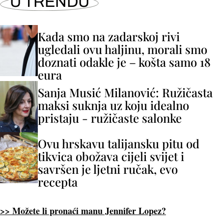
U TRENDU
Kada smo na zadarskoj rivi
ugledali ovu haljinu, morali smo
doznati odakle je – košta samo 18
eura
Sanja Musić Milanović: Ružičasta
maksi suknja uz koju idealno
pristaju - ružičaste salonke
Ovu hrskavu talijansku pitu od
tikvica obožava cijeli svijet i
savršen je ljetni ručak, evo
recepta
>> Možete li pronaći manu Jennifer Lopez?