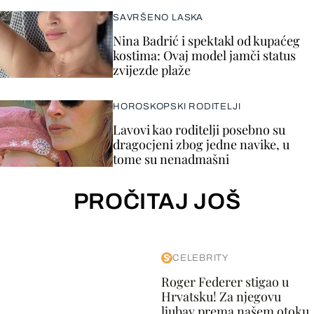
SAVRŠENO LASKA
Nina Badrić i spektakl od kupaćeg
kostima: Ovaj model jamči status
zvijezde plaže
HOROSKOPSKI RODITELJI
Lavovi kao roditelji posebno su
dragocjeni zbog jedne navike, u
tome su nenadmašni
PROČITAJ JOŠ
CELEBRITY
Roger Federer stigao u
Hrvatsku! Za njegovu
ljubav prema našem otoku