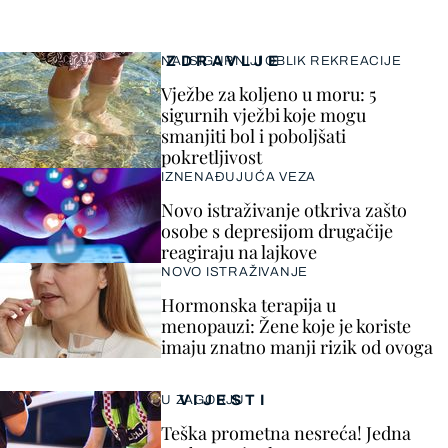
ZDRAVLJE
NAJSIGURNIJI OBLIK REKREACIJE
Vježbe za koljeno u moru: 5
sigurnih vježbi koje mogu
smanjiti bol i poboljšati
pokretljivost
IZNENAĐUJUĆA VEZA
Novo istraživanje otkriva zašto
osobe s depresijom drugačije
reagiraju na lajkove
NOVO ISTRAŽIVANJE
Hormonska terapija u
menopauzi: Žene koje je koriste
imaju znatno manji rizik od ovoga
VIJESTI
U ZAGORJU
Teška prometna nesreća! Jedna