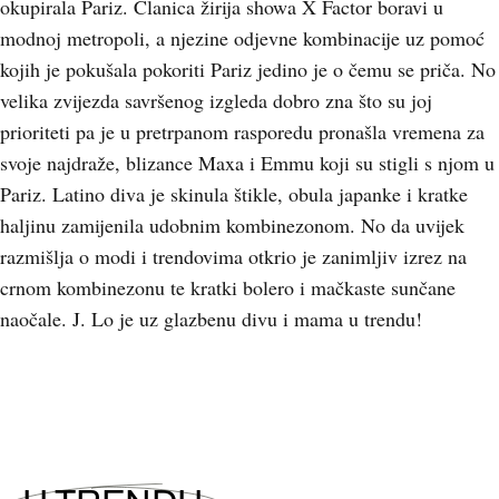
okupirala Pariz. Članica žirija showa X Factor boravi u
modnoj metropoli, a njezine odjevne kombinacije uz pomoć
kojih je pokušala pokoriti Pariz jedino je o čemu se priča. No
velika zvijezda savršenog izgleda dobro zna što su joj
prioriteti pa je u pretrpanom rasporedu pronašla vremena za
svoje najdraže, blizance Maxa i Emmu koji su stigli s njom u
Pariz. Latino diva je skinula štikle, obula japanke i kratke
haljinu zamijenila udobnim kombinezonom. No da uvijek
razmišlja o modi i trendovima otkrio je zanimljiv izrez na
crnom kombinezonu te kratki bolero i mačkaste sunčane
naočale. J. Lo je uz glazbenu divu i mama u trendu!