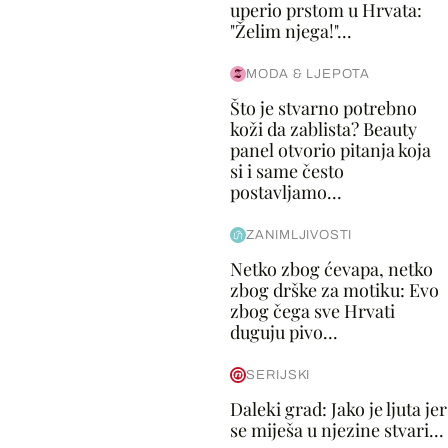
uperio prstom u Hrvata:
"Želim njega!"...
MODA & LJEPOTA
Što je stvarno potrebno
koži da zablista? Beauty
panel otvorio pitanja koja
si i same često
postavljamo...
ZANIMLJIVOSTI
Netko zbog ćevapa, netko
zbog drške za motiku: Evo
zbog čega sve Hrvati
duguju pivo...
SERIJSKI
Daleki grad: Jako je ljuta jer
se miješa u njezine stvari...