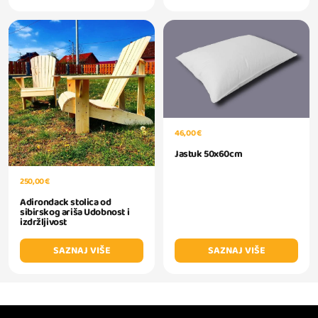
46,00 €
Jastuk 50x60cm
250,00 €
Adirondack stolica od
sibirskog ariša Udobnost i
izdržljivost
SAZNAJ VIŠE
SAZNAJ VIŠE