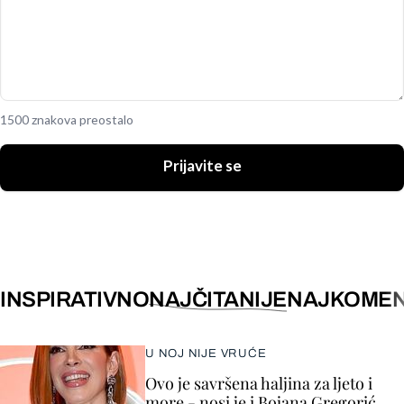
1500 znakova preostalo
Prijavite se
INSPIRATIVNO
NAJČITANIJE
NAJKOMEN
U NOJ NIJE VRUĆE
Ovo je savršena haljina za ljeto i
more - nosi je i Bojana Gregorić