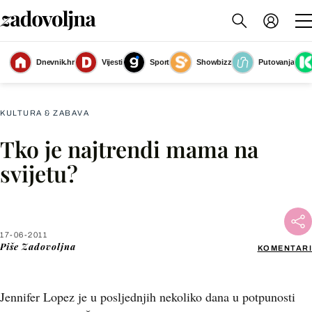
Dnevnik.hr
Vijesti
Sport
Showbizz
Putovanja
Slika nije dostupna
KULTURA & ZABAVA
Tko je najtrendi mama na
Facebook
svijetu?
X
17-06-2011
WhatsApp
Piše
Zadovoljna
KOMENTARI
Viber
Jennifer Lopez je u posljednjih nekoliko dana u potpunosti