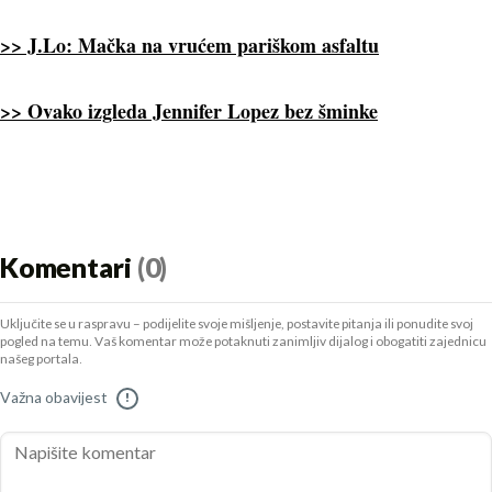
>> J.Lo: Mačka na vrućem pariškom asfaltu
>> Ovako izgleda Jennifer Lopez bez šminke
Komentari
(0)
Uključite se u raspravu – podijelite svoje mišljenje, postavite pitanja ili ponudite svoj
pogled na temu. Vaš komentar može potaknuti zanimljiv dijalog i obogatiti zajednicu
našeg portala.
Važna obavijest
!