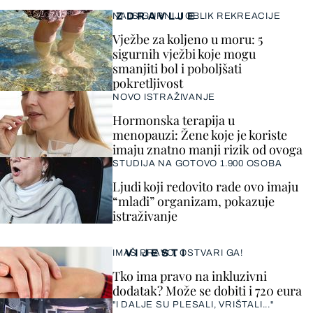
ZDRAVLJE
NAJSIGURNIJI OBLIK REKREACIJE
Vježbe za koljeno u moru: 5
sigurnih vježbi koje mogu
smanjiti bol i poboljšati
pokretljivost
NOVO ISTRAŽIVANJE
Hormonska terapija u
menopauzi: Žene koje je koriste
imaju znatno manji rizik od ovoga
STUDIJA NA GOTOVO 1.900 OSOBA
Ljudi koji redovito rade ovo imaju
“mlađi” organizam, pokazuje
istraživanje
VIJESTI
IMAŠ PRAVO, OSTVARI GA!
Tko ima pravo na inkluzivni
dodatak? Može se dobiti i 720 eura
"I DALJE SU PLESALI, VRIŠTALI..."