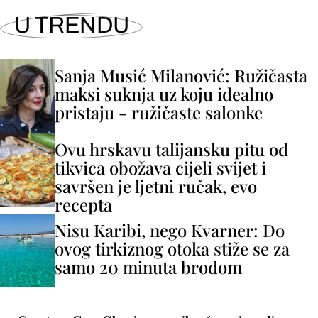
U TRENDU
Sanja Musić Milanović: Ružičasta
maksi suknja uz koju idealno
pristaju - ružičaste salonke
Ovu hrskavu talijansku pitu od
tikvica obožava cijeli svijet i
savršen je ljetni ručak, evo
recepta
Nisu Karibi, nego Kvarner: Do
ovog tirkiznog otoka stiže se za
samo 20 minuta brodom