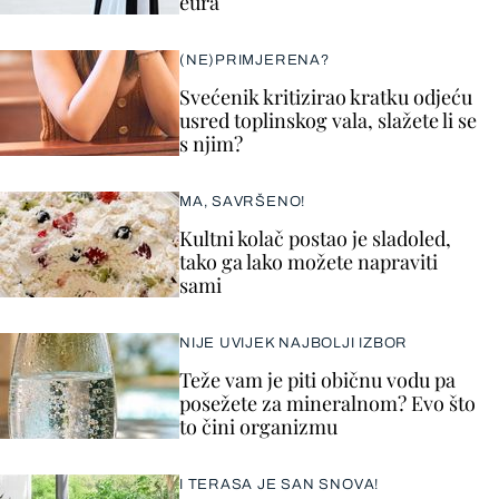
eura
(NE)PRIMJERENA?
Svećenik kritizirao kratku odjeću
usred toplinskog vala, slažete li se
s njim?
MA, SAVRŠENO!
Kultni kolač postao je sladoled,
tako ga lako možete napraviti
sami
NIJE UVIJEK NAJBOLJI IZBOR
Teže vam je piti običnu vodu pa
posežete za mineralnom? Evo što
to čini organizmu
I TERASA JE SAN SNOVA!