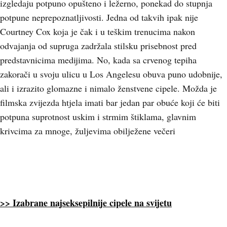
izgledaju potpuno opušteno i ležerno, ponekad do stupnja
potpune neprepoznatljivosti. Jedna od takvih ipak nije
Courtney Cox koja je čak i u teškim trenucima nakon
odvajanja od supruga zadržala stilsku prisebnost pred
predstavnicima medijima. No, kada sa crvenog tepiha
zakorači u svoju ulicu u Los Angelesu obuva puno udobnije,
ali i izrazito glomazne i nimalo ženstvene cipele. Možda je
filmska zvijezda htjela imati bar jedan par obuće koji će biti
potpuna suprotnost uskim i strmim štiklama, glavnim
krivcima za mnoge, žuljevima obilježene večeri
>> Izabrane najseksepilnije cipele na svijetu