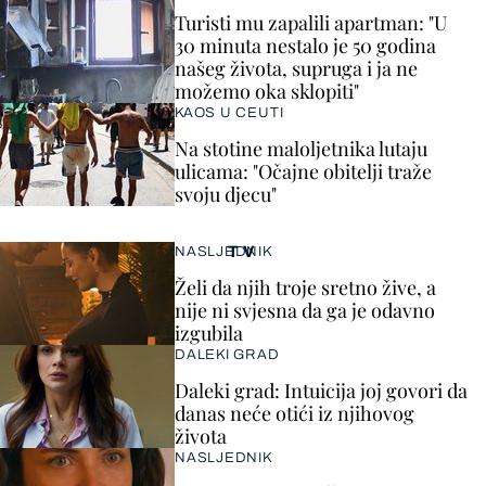
Turisti mu zapalili apartman: "U
30 minuta nestalo je 50 godina
našeg života, supruga i ja ne
možemo oka sklopiti"
KAOS U CEUTI
Na stotine maloljetnika lutaju
ulicama: "Očajne obitelji traže
svoju djecu"
TV
NASLJEDNIK
Želi da njih troje sretno žive, a
nije ni svjesna da ga je odavno
izgubila
DALEKI GRAD
Daleki grad: Intuicija joj govori da
danas neće otići iz njihovog
života
NASLJEDNIK