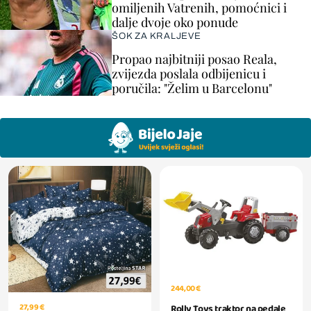
omiljenih Vatrenih, pomoćnici i
dalje dvoje oko ponude
ŠOK ZA KRALJEVE
Propao najbitniji posao Reala,
zvijezda poslala odbijenicu i
poručila: "Želim u Barcelonu"
244,00 €
27,99 €
Rolly Toys traktor na pedale