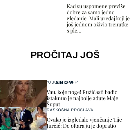
Kad su uspomene previše
dobre za samo jedno
gledanje: Mali uređaj koji je
još jednom oživio trenutke
s ple...
PROČITAJ JOŠ
SHOW
"UUUUUUFFFF"
Vau, koje noge! Ružičasti badić
istaknuo je najbolje adute Maje
Šuput
RASKOŠNA PROSLAVA
Ovako je izgledalo vjenčanje Tije
Jurčić: Do oltara ju je dopratio