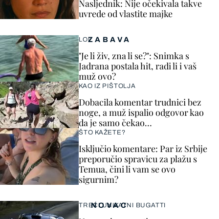
Nasljednik: Nije očekivala takve
uvrede od vlastite majke
ZABAVA
LOL
"Je li živ, zna li se?": Snimka s
Jadrana postala hit, radi li i vaš
muž ovo?
KAO IZ PIŠTOLJA
Dobacila komentar trudnici bez
noge, a muž ispalio odgovor kao
da je samo čekao…
ŠTO KAŽETE?
Isključio komentare: Par iz Srbije
preporučio spravicu za plažu s
Temua, čini li vam se ovo
sigurnim?
NOVAC
TREĆI UNIKATNI BUGATTI