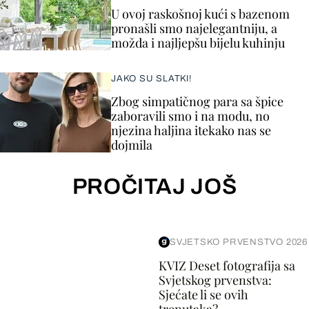
U ovoj raskošnoj kući s bazenom
pronašli smo najelegantniju, a
možda i najljepšu bijelu kuhinju
JAKO SU SLATKI!
Zbog simpatičnog para sa špice
zaboravili smo i na modu, no
njezina haljina itekako nas se
dojmila
PROČITAJ JOŠ
SVJETSKO PRVENSTVO 2026
KVIZ Deset fotografija sa
Svjetskog prvenstva:
Sjećate li se ovih