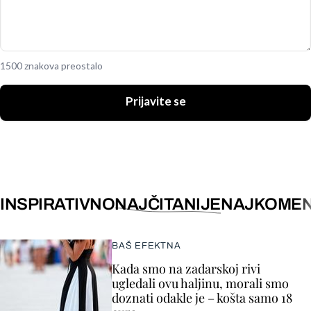
1500 znakova preostalo
Prijavite se
INSPIRATIVNO
NAJČITANIJE
NAJKOMEN
BAŠ EFEKTNA
Kada smo na zadarskoj rivi
ugledali ovu haljinu, morali smo
doznati odakle je – košta samo 18