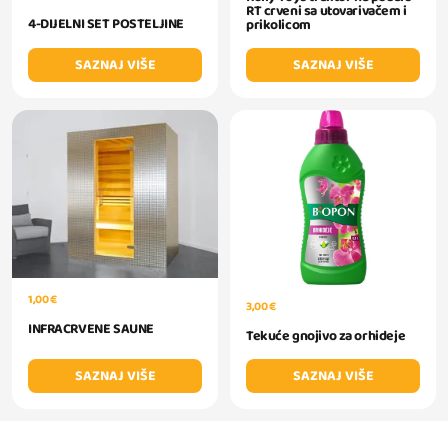
RT crveni sa utovarivačem i
4-DIJELNI SET POSTELJINE
prikolicom
SAZNAJ VIŠE
SAZNAJ VIŠE
1,00 €
3,00 €
INFRACRVENE SAUNE
Tekuće gnojivo za orhideje
SAZNAJ VIŠE
SAZNAJ VIŠE