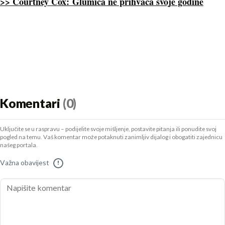
>> Courtney Cox: Glumica ne prihvaća svoje godine
Komentari
(0)
Uključite se u raspravu – podijelite svoje mišljenje, postavite pitanja ili ponudite svoj
pogled na temu. Vaš komentar može potaknuti zanimljiv dijalog i obogatiti zajednicu
našeg portala.
Važna obavijest
!