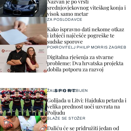
Nazvan je po vrsti
srednjovjekovnog viteškog konja i
visok samo metar
ZA POSLODAVCE
Kako ispravno dati nekome otkaz
i izbjeći najčešće pogreške te
sudske sporove
POKROVITELJ PHILIP MORRIS ZAGREB
Digitalna rješenja za stvarne
probleme: Dva hrvatska projekta
dobila potporu za razvoj
SPORT
ŽALGIRIS RAZBIJEN
Golijada u Litvi: Hajduku petarda i
velika prednost uoči uzvrata na
Poljudu
SLAŽE SE STOŽER
Daliću će se pridružiti jedan od