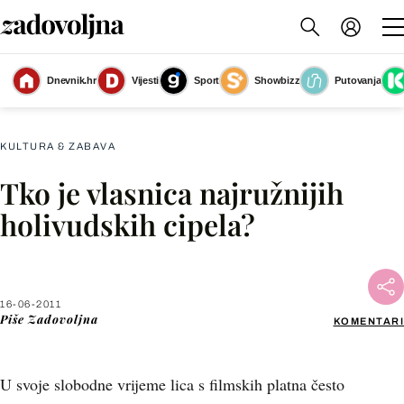
Dnevnik.hr
Vijesti
Sport
Showbizz
Putovanja
Slika nije dostupna
KULTURA & ZABAVA
Tko je vlasnica najružnijih
Facebook
holivudskih cipela?
X
16-06-2011
WhatsApp
Piše
Zadovoljna
KOMENTARI
Viber
U svoje slobodne vrijeme lica s filmskih platna često