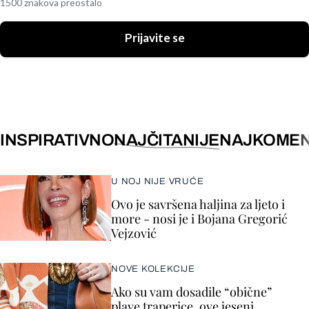
1500 znakova preostalo
Prijavite se
INSPIRATIVNO
NAJČITANIJE
NAJKOMEN
U NOJ NIJE VRUĆE
Ovo je savršena haljina za ljeto i
more - nosi je i Bojana Gregorić
Vejzović
NOVE KOLEKCIJE
Ako su vam dosadile “obične”
plave traperice, ove jeseni