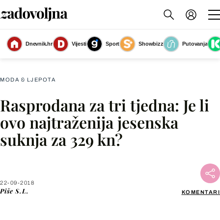
Najtraženija jesenska suknja iz Marks & Spencera - 4
(Foto: Marks &
Dnevnik.hr
Vijesti
Sport
Showbizz
Putovanja
Spencer)
MODA & LJEPOTA
Rasprodana za tri tjedna: Je li
Facebook
ovo najtraženija jesenska
suknja za 329 kn?
X
WhatsApp
22-09-2018
Piše
S.L.
KOMENTARI
Viber