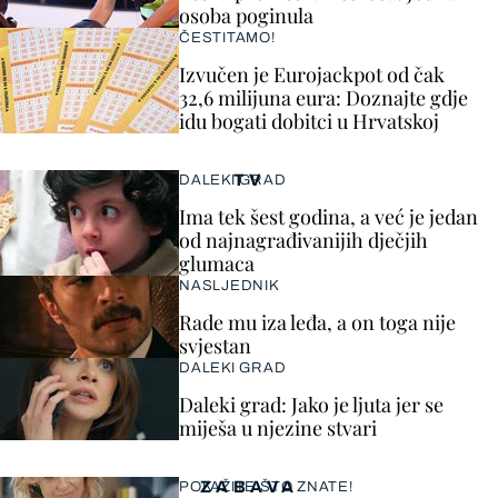
osoba poginula
ČESTITAMO!
Izvučen je Eurojackpot od čak
32,6 milijuna eura: Doznajte gdje
idu bogati dobitci u Hrvatskoj
TV
DALEKI GRAD
Ima tek šest godina, a već je jedan
od najnagrađivanijih dječjih
glumaca
NASLJEDNIK
Rade mu iza leđa, a on toga nije
svjestan
DALEKI GRAD
Daleki grad: Jako je ljuta jer se
miješa u njezine stvari
ZABAVA
POKAŽITE ŠTO ZNATE!