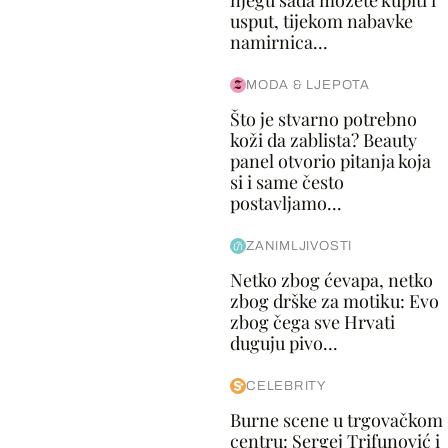
njegu sada možete kupiti i
usput, tijekom nabavke
namirnica...
MODA & LJEPOTA
Što je stvarno potrebno
koži da zablista? Beauty
panel otvorio pitanja koja
si i same često
postavljamo...
ZANIMLJIVOSTI
Netko zbog ćevapa, netko
zbog drške za motiku: Evo
zbog čega sve Hrvati
duguju pivo...
CELEBRITY
Burne scene u trgovačkom
centru: Sergej Trifunović i