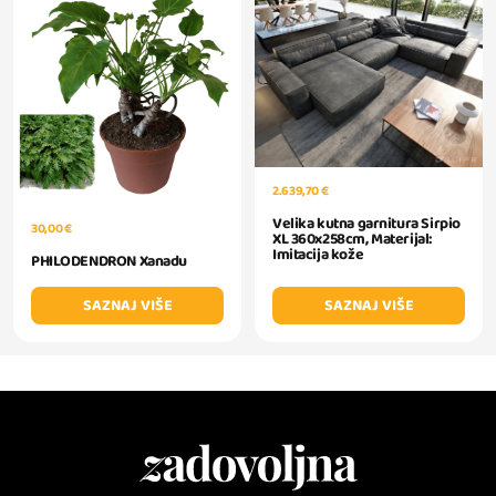
2.639,70 €
Velika kutna garnitura Sirpio
30,00 €
XL 360x258cm, Materijal:
Imitacija kože
PHILODENDRON Xanadu
SAZNAJ VIŠE
SAZNAJ VIŠE