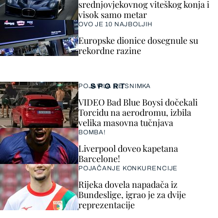
srednjovjekovnog viteškog konja i
visok samo metar
OVO JE 10 NAJBOLJIH
Europske dionice dosegnule su
rekordne razine
SPORT
POJAVILA SE SNIMKA
VIDEO Bad Blue Boysi dočekali
Torcidu na aerodromu, izbila
velika masovna tučnjava
BOMBA!
Liverpool doveo kapetana
Barcelone!
POJAČANJE KONKURENCIJE
Rijeka dovela napadača iz
Bundeslige, igrao je za dvije
reprezentacije