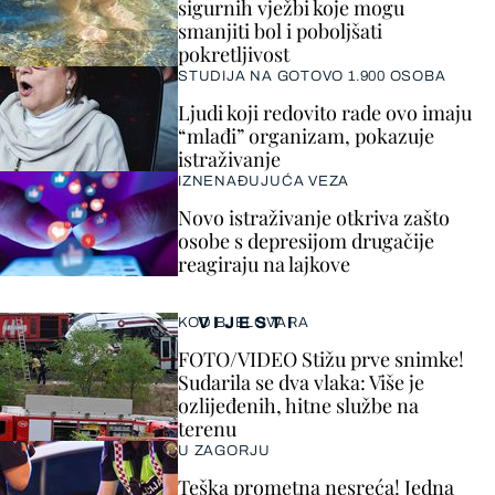
sigurnih vježbi koje mogu
smanjiti bol i poboljšati
pokretljivost
STUDIJA NA GOTOVO 1.900 OSOBA
Ljudi koji redovito rade ovo imaju
“mlađi” organizam, pokazuje
istraživanje
IZNENAĐUJUĆA VEZA
Novo istraživanje otkriva zašto
osobe s depresijom drugačije
reagiraju na lajkove
VIJESTI
KOD BJELOVARA
FOTO/VIDEO Stižu prve snimke!
Sudarila se dva vlaka: Više je
ozlijeđenih, hitne službe na
terenu
U ZAGORJU
Teška prometna nesreća! Jedna