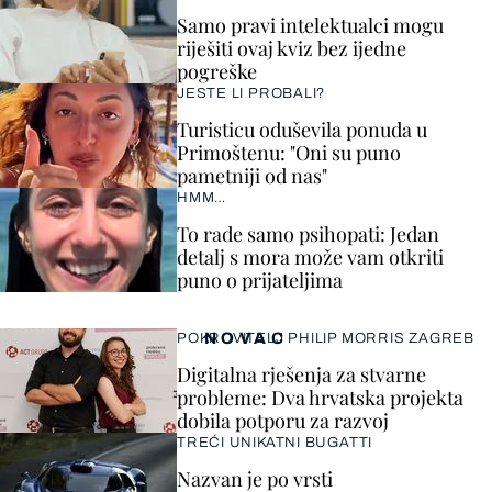
Samo pravi intelektualci mogu
riješiti ovaj kviz bez ijedne
pogreške
JESTE LI PROBALI?
Turisticu oduševila ponuda u
Primoštenu: "Oni su puno
pametniji od nas"
HMM…
To rade samo psihopati: Jedan
detalj s mora može vam otkriti
puno o prijateljima
NOVAC
POKROVITELJ PHILIP MORRIS ZAGREB
Digitalna rješenja za stvarne
probleme: Dva hrvatska projekta
dobila potporu za razvoj
TREĆI UNIKATNI BUGATTI
Nazvan je po vrsti