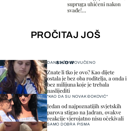
supruga uhićeni nakon
svađe!...
PROČITAJ JOŠ
SHOW
DANAS ŽIVI POVUČENO
Znate li tko je ovo? Kao dijete
ostala je bez oba roditelja, a onda i
bez milijuna koje je trebala
naslijediti
"KAO DA SU NOVAK ĐOKOVIĆ"
Jedan od najpoznatijih svjetskih
parova stigao na Jadran, ovakve
reakcije vjerojatno nisu očekivali
SAMO DOBRA PISMA