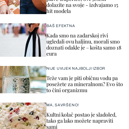
dolazite na svoje - izdvajamo 15
hit modela
BAŠ EFEKTNA
Kada smo na zadarskoj rivi
ugledali ovu haljinu, morali smo
doznati odakle je – košta samo 18
eura
NIJE UVIJEK NAJBOLJI IZBOR
Teže vam je piti običnu vodu pa
posežete za mineralnom? Evo što
to čini organizmu
MA, SAVRŠENO!
Kultni kolač postao je sladoled,
tako ga lako možete napraviti
sami