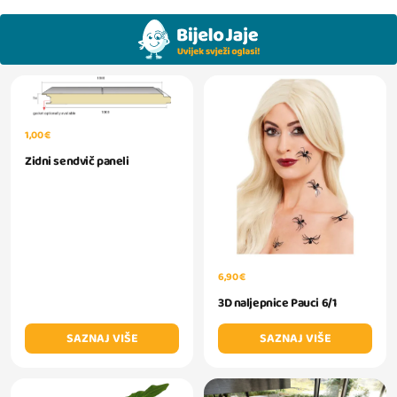
1,00 €
Zidni sendvič paneli
6,90 €
3D naljepnice Pauci 6/1
SAZNAJ VIŠE
SAZNAJ VIŠE