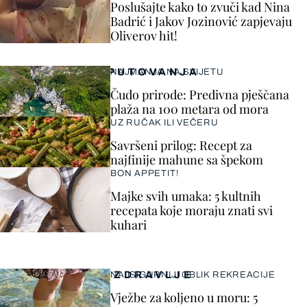
Poslušajte kako to zvuči kad Nina
Badrić i Jakov Jozinović zapjevaju
Oliverov hit!
PUTOVANJA
NAJMANJA NA SVIJETU
Čudo prirode: Predivna pješčana
plaža na 100 metara od mora
UZ RUČAK ILI VEČERU
Savršeni prilog: Recept za
najfinije mahune sa špekom
BON APPETIT!
Majke svih umaka: 5 kultnih
recepata koje moraju znati svi
kuhari
ZDRAVLJE
NAJSIGURNIJI OBLIK REKREACIJE
Vježbe za koljeno u moru: 5