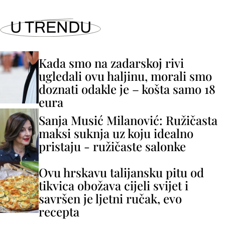
U TRENDU
Kada smo na zadarskoj rivi
ugledali ovu haljinu, morali smo
doznati odakle je – košta samo 18
eura
Sanja Musić Milanović: Ružičasta
maksi suknja uz koju idealno
pristaju - ružičaste salonke
Ovu hrskavu talijansku pitu od
tikvica obožava cijeli svijet i
savršen je ljetni ručak, evo
recepta