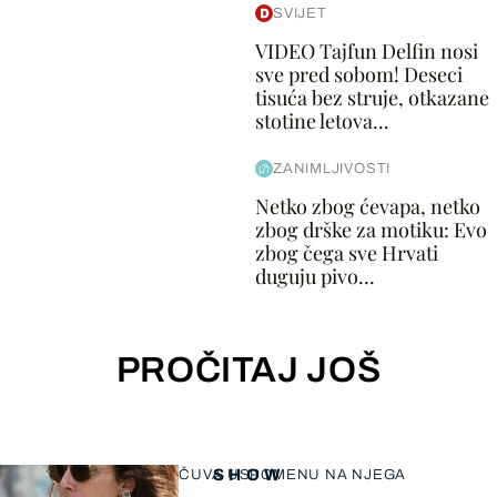
SVIJET
VIDEO Tajfun Delfin nosi
sve pred sobom! Deseci
tisuća bez struje, otkazane
stotine letova...
ZANIMLJIVOSTI
Netko zbog ćevapa, netko
zbog drške za motiku: Evo
zbog čega sve Hrvati
duguju pivo...
PROČITAJ JOŠ
SHOW
ČUVA USPOMENU NA NJEGA