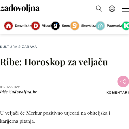
Dnevnik.hr
Vijesti
Sport
Showbizz
Putovanja
Riba
(Foto: Zadovoljna.hr)
KULTURA & ZABAVA
Ribe: Horoskop za veljaču
Facebook
X
01-02-2022
Piše
Zadovoljna.hr
KOMENTARI
WhatsApp
U veljači će Merkur pozitivno utjecati na obiteljska i
Viber
karijerna pitanja.