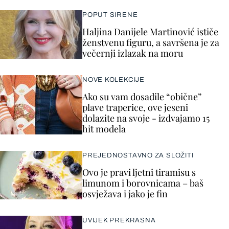
POPUT SIRENE
Haljina Danijele Martinović ističe
ženstvenu figuru, a savršena je za
večernji izlazak na moru
NOVE KOLEKCIJE
Ako su vam dosadile “obične”
plave traperice, ove jeseni
dolazite na svoje - izdvajamo 15
hit modela
PREJEDNOSTAVNO ZA SLOŽITI
Ovo je pravi ljetni tiramisu s
limunom i borovnicama – baš
osvježava i jako je fin
UVIJEK PREKRASNA