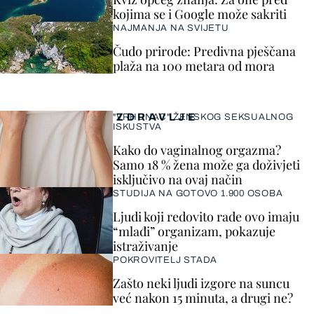
kojima se i Google može sakriti
NAJMANJA NA SVIJETU
Čudo prirode: Predivna pješčana
plaža na 100 metara od mora
ZDRAVLJE
"VRHUNAC" ŽENSKOG SEKSUALNOG
ISKUSTVA
Kako do vaginalnog orgazma?
Samo 18 % žena može ga doživjeti
isključivo na ovaj način
STUDIJA NA GOTOVO 1.900 OSOBA
Ljudi koji redovito rade ovo imaju
“mlađi” organizam, pokazuje
istraživanje
POKROVITELJ STADA
Zašto neki ljudi izgore na suncu
već nakon 15 minuta, a drugi ne?