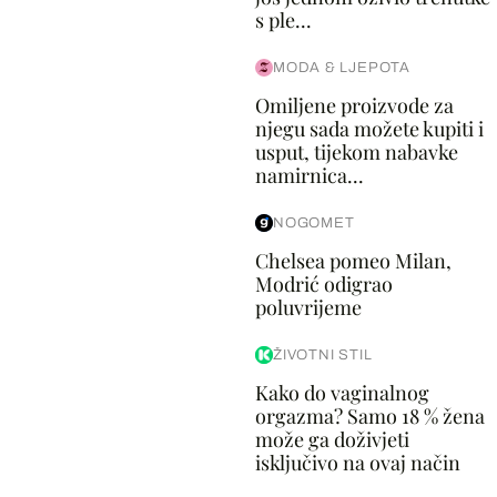
s ple...
MODA & LJEPOTA
Omiljene proizvode za
njegu sada možete kupiti i
usput, tijekom nabavke
namirnica...
NOGOMET
Chelsea pomeo Milan,
Modrić odigrao
poluvrijeme
ŽIVOTNI STIL
Kako do vaginalnog
orgazma? Samo 18 % žena
može ga doživjeti
isključivo na ovaj način