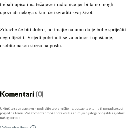
trebali upisati na tečajeve i radionice jer bi tamo mogli
upoznati nekoga s kim će izgraditi svoj život.
Zdravlje će biti dobro, no imajte na umu da je bolje spriječiti
nego liječiti. Vrijedi pobrinuti se za odmor i opuštanje,
osobito nakon stresa na poslu.
Komentari
(0)
Uključite se u raspravu – podijelite svoje mišljenje, postavite pitanja ili ponudite svoj
pogled na temu. Vaš komentar može potaknuti zanimljiv dijalog i obogatiti zajednicu
našeg portala.
Važna obavijest
!