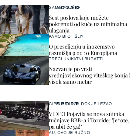
NOVAC
SAM SVOJ ŠEF
Šest poslova koje možete
pokrenuti od kuće uz minimalna
ulaganja
KAMO BI OTIŠLI?
O preseljenju u inozemstvo
razmišlja 9 od 10 Europljana
TREĆI UNIKATNI BUGATTI
Nazvan je po vrsti
srednjovjekovnog viteškog konja i
visok samo metar
SPORT
CIPELARILI GA DOK JE LEŽAO
VIDEO Pojavila se nova snimka
tučnjave BBB-a i Torcide: "Je*ote,
pa ubit će ga!"
AU, OVO JE RUŽNO