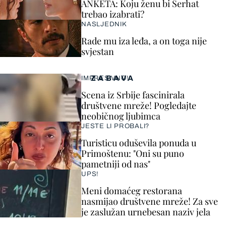
ANKETA: Koju ženu bi Serhat
trebao izabrati?
NASLJEDNIK
Rade mu iza leđa, a on toga nije
svjestan
ZABAVA
IMPRESIVNO!
Scena iz Srbije fascinirala
društvene mreže! Pogledajte
neobičnog ljubimca
JESTE LI PROBALI?
Turisticu oduševila ponuda u
Primoštenu: "Oni su puno
pametniji od nas"
UPS!
Meni domaćeg restorana
nasmijao društvene mreže! Za sve
je zaslužan urnebesan naziv jela