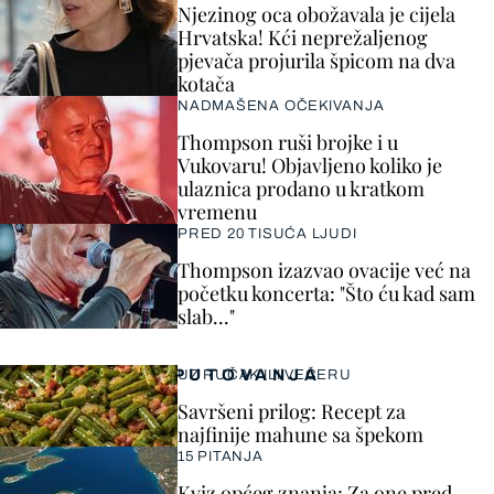
Njezinog oca obožavala je cijela
Hrvatska! Kći neprežaljenog
pjevača projurila špicom na dva
kotača
NADMAŠENA OČEKIVANJA
Thompson ruši brojke i u
Vukovaru! Objavljeno koliko je
ulaznica prodano u kratkom
vremenu
PRED 20 TISUĆA LJUDI
Thompson izazvao ovacije već na
početku koncerta: "Što ću kad sam
slab..."
PUTOVANJA
UZ RUČAK ILI VEČERU
Savršeni prilog: Recept za
najfinije mahune sa špekom
15 PITANJA
Kviz općeg znanja: Za one pred