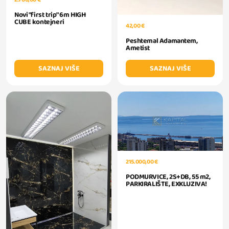
Novi "first trip" 6m HIGH
CUBE kontejneri
42,00 €
Peshtemal Adamantem,
Ametist
SAZNAJ VIŠE
SAZNAJ VIŠE
215.000,00 €
PODMURVICE, 2S+DB, 55 m2,
PARKIRALIŠTE, EXKLUZIVA!