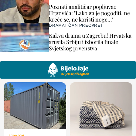
Poznati analitičar popljuvao
Hrgovića: "Lako ga je pogoditi, ne
kreće se, ne koristi noge..."
DRAMATIČAN PREOKRET
Kakva drama u Zagrebu! Hrvatska
srušila Srbiju i izborila finale
Svjetskog prvenstva
2.700,00 €