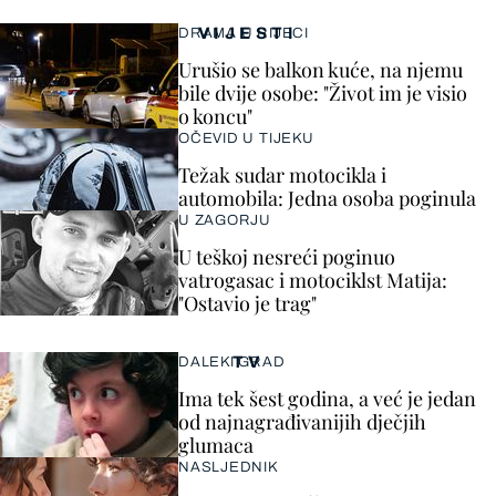
VIJESTI
DRAMA U RIJECI
Urušio se balkon kuće, na njemu
bile dvije osobe: "Život im je visio
o koncu"
OČEVID U TIJEKU
Težak sudar motocikla i
automobila: Jedna osoba poginula
U ZAGORJU
U teškoj nesreći poginuo
vatrogasac i motociklst Matija:
"Ostavio je trag"
TV
DALEKI GRAD
Ima tek šest godina, a već je jedan
od najnagrađivanijih dječjih
glumaca
NASLJEDNIK