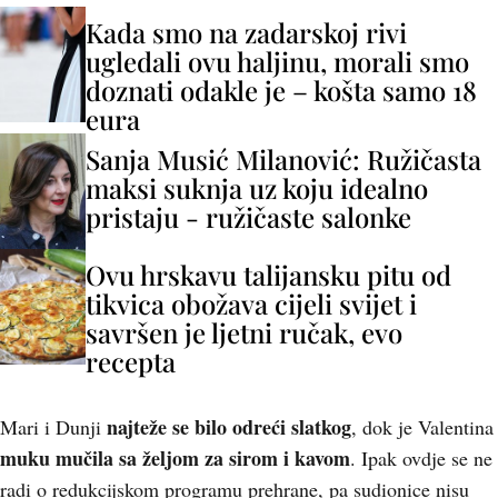
Kada smo na zadarskoj rivi
ugledali ovu haljinu, morali smo
doznati odakle je – košta samo 18
eura
Sanja Musić Milanović: Ružičasta
maksi suknja uz koju idealno
pristaju - ružičaste salonke
Ovu hrskavu talijansku pitu od
tikvica obožava cijeli svijet i
savršen je ljetni ručak, evo
recepta
najteže se bilo odreći slatkog
Mari i Dunji
, dok je Valentina
muku mučila sa željom za sirom i kavom
. Ipak ovdje se ne
radi o redukcijskom programu prehrane, pa sudionice nisu