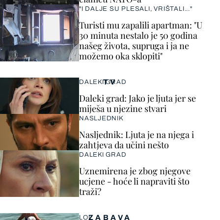
"I DALJE SU PLESALI, VRIŠTALI..."
Turisti mu zapalili apartman: "U
30 minuta nestalo je 50 godina
našeg života, supruga i ja ne
možemo oka sklopiti"
TV
DALEKI GRAD
Daleki grad: Jako je ljuta jer se
miješa u njezine stvari
NASLJEDNIK
Nasljednik: Ljuta je na njega i
zahtjeva da učini nešto
DALEKI GRAD
Uznemirena je zbog njegove
ucjene - hoće li napraviti što
traži?
ZABAVA
LOL