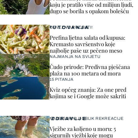
koju je pratilo više od milijun ljudi,
dugo se borila s opakom bolešću
PUTOVANJA
OBVEZNO PROBATI!
Prefina ljetna salata od kupusa:
Kremasto savršenstvo koje
najbolje paše uz pečeno meso
NAJMANJA NA SVIJETU
Čudo prirode: Predivna pješčana
plaža na 100 metara od mora
15 PITANJA
Kviz općeg znanja: Za one pred
kojima se i Google može sakriti
ZDRAVLJE
NAJSIGURNIJI OBLIK REKREACIJE
Vježbe za koljeno u moru: 5
sigurnih vježbi koje mogu