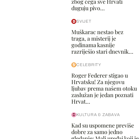
zbog čega sve Hrvati
duguju pivo...
SVIJET
Muškarac nestao bez
traga, a misterij je
godinama kasnije
razriješio stari dnevnik...
CELEBRITY
Roger Federer stigao u
Hrvatsku! Za njegovu
ljubav prema našem otoku
zaslužan je jedan poznati
Hrvat...
KULTURA & ZABAVA
Kad su uspomene previše
dobre za samo jedno
gledanje: Mali uređaj koji je