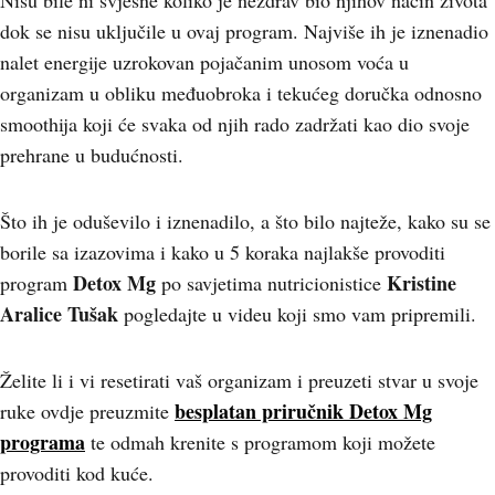
Nisu bile ni svjesne koliko je nezdrav bio njihov način života
dok se nisu uključile u ovaj program. Najviše ih je iznenadio
nalet energije uzrokovan pojačanim unosom voća u
organizam u obliku međuobroka i tekućeg doručka odnosno
smoothija koji će svaka od njih rado zadržati kao dio svoje
prehrane u budućnosti.
Što ih je oduševilo i iznenadilo, a što bilo najteže, kako su se
borile sa izazovima i kako u 5 koraka najlakše provoditi
Detox Mg
Kristine
program
po savjetima nutricionistice
Aralice Tušak
pogledajte u videu koji smo vam pripremili.
Želite li i vi resetirati vaš organizam i preuzeti stvar u svoje
besplatan priručnik Detox Mg
ruke ovdje preuzmite
programa
te odmah krenite s programom koji možete
provoditi kod kuće.