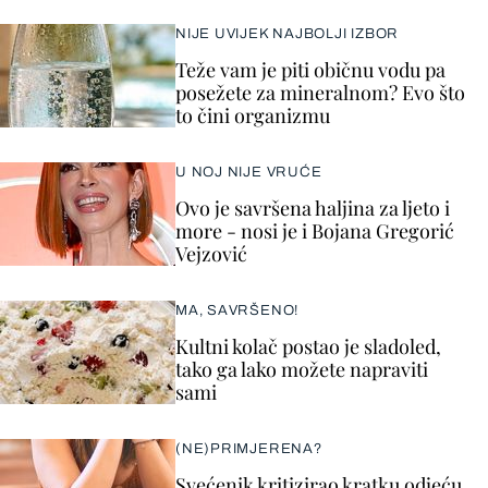
NIJE UVIJEK NAJBOLJI IZBOR
Teže vam je piti običnu vodu pa
posežete za mineralnom? Evo što
to čini organizmu
U NOJ NIJE VRUĆE
Ovo je savršena haljina za ljeto i
more - nosi je i Bojana Gregorić
Vejzović
MA, SAVRŠENO!
Kultni kolač postao je sladoled,
tako ga lako možete napraviti
sami
(NE)PRIMJERENA?
Svećenik kritizirao kratku odjeću