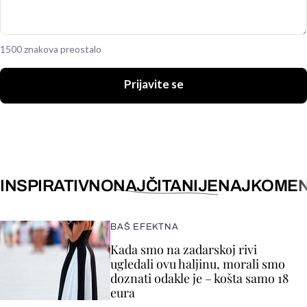
1500 znakova preostalo
Prijavite se
INSPIRATIVNO
NAJČITANIJE
NAJKOMEN
BAŠ EFEKTNA
Kada smo na zadarskoj rivi
ugledali ovu haljinu, morali smo
doznati odakle je – košta samo 18
eura