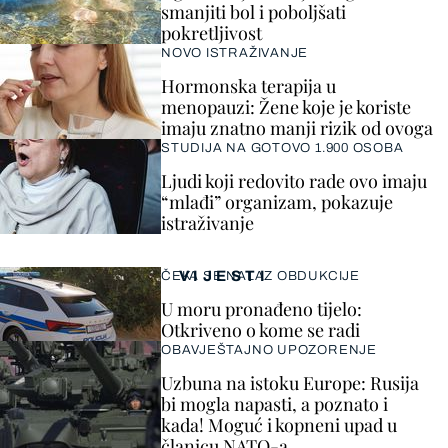
smanjiti bol i poboljšati
pokretljivost
NOVO ISTRAŽIVANJE
Hormonska terapija u
menopauzi: Žene koje je koriste
imaju znatno manji rizik od ovoga
STUDIJA NA GOTOVO 1.900 OSOBA
Ljudi koji redovito rade ovo imaju
“mlađi” organizam, pokazuje
istraživanje
VIJESTI
ČEKA SE NALAZ OBDUKCIJE
U moru pronađeno tijelo:
Otkriveno o kome se radi
OBAVJEŠTAJNO UPOZORENJE
Uzbuna na istoku Europe: Rusija
bi mogla napasti, a poznato i
kada! Moguć i kopneni upad u
članicu NATO-a