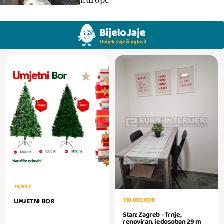
19,99 €
150.000,00 €
UMJETNI BOR
Stan: Zagreb - Trnje,
renoviran, jedosoban 29 m