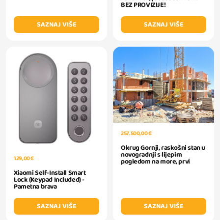
BEZ PROVIZIJE!
SAZNAJ VIŠE
SAZNAJ VIŠE
257.500,00 €
Okrug Gornji, raskošni stan u
novogradnji s lijepim
129,00 €
pogledom na more, prvi
Xiaomi Self-Install Smart
Lock (Keypad Included) -
Pametna brava
SAZNAJ VIŠE
SAZNAJ VIŠE