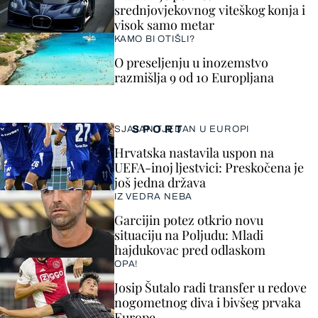
srednjovjekovnog viteškog konja i
visok samo metar
KAMO BI OTIŠLI?
O preseljenju u inozemstvo
razmišlja 9 od 10 Europljana
SPORT
SJAJAN TJEDAN U EUROPI
Hrvatska nastavila uspon na
UEFA-inoj ljestvici: Preskočena je
još jedna država
IZ VEDRA NEBA
Garcijin potez otkrio novu
situaciju na Poljudu: Mladi
hajdukovac pred odlaskom
OPA!
Josip Šutalo radi transfer u redove
nogometnog diva i bivšeg prvaka
Europe