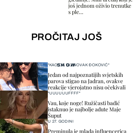
još jednom oživio trenutke
s ple...
PROČITAJ JOŠ
SHOW
"KAO DA SU NOVAK ĐOKOVIĆ"
Jedan od najpoznatijih svjetskih
parova stigao na Jadran, ovakve
reakcije vjerojatno nisu očekivali
"UUUUUUFFFF"
Vau, koje noge! Ružičasti badić
istaknuo je najbolje adute Maje
Šuput
U 27. GODINI
Preminula je mlada influencerica