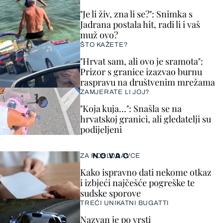
"Je li živ, zna li se?": Snimka s
Jadrana postala hit, radi li i vaš
muž ovo?
ŠTO KAŽETE?
"Hrvat sam, ali ovo je sramota":
Prizor s granice izazvao burnu
raspravu na društvenim mrežama
ZAMJERATE LI JOJ?
"Koja kuja…": Snašla se na
hrvatskoj granici, ali gledatelji su
podijeljeni
NOVAC
ZA POSLODAVCE
Kako ispravno dati nekome otkaz
i izbjeći najčešće pogreške te
sudske sporove
TREĆI UNIKATNI BUGATTI
Nazvan je po vrsti