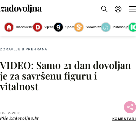
Dnevnik.hr
Vijesti
Sport
Showbizz
Putovanja
Slika nije dostupna
ZDRAVLJE & PREHRANA
VIDEO: Samo 21 dan dovoljan
Facebook
je za savršenu figuru i
vitalnost
X
WhatsApp
16-12-2016
Piše
Zadovoljna.hr
KOMENTARI
Viber