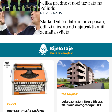
velika prednost uoči uzvrata na
Poljudu
NOVI IZAZOV
Zlatko Dalić odabrao novi posao,
odlazi u jednu od najatraktivnijih
zemalja svijeta
206.744,00 €
Luksuzan stan: Donja Bistra,
50,00 €
78,91 m2, novogradnja *LIFT
VINTAGE PISAĆA MAŠINA