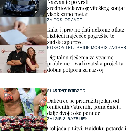
Nazvan je po vrsti
srednjovjekovnog viteškog konja i
visok samo metar
ZA POSLODAVCE
Kako ispravno dati nekome otkaz
i izbjeći najčešće pogreške te
sudske sporove
POKROVITELJ PHILIP MORRIS ZAGREB
Digitalna rješenja za stvarne
probleme: Dva hrvatska projekta
dobila potporu za razvoj
SPORT
SLAŽE SE STOŽER
Daliću će se pridružiti jedan od
omiljenih Vatrenih, pomoćnici i
dalje dvoje oko ponude
ŽALGIRIS RAZBIJEN
Golijada u Litvi: Hajduku petarda i