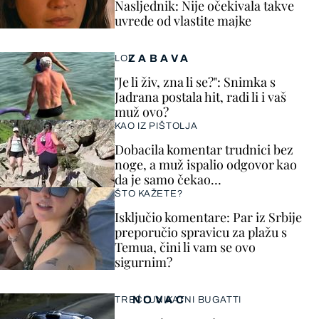
Nasljednik: Nije očekivala takve
uvrede od vlastite majke
ZABAVA
LOL
"Je li živ, zna li se?": Snimka s
Jadrana postala hit, radi li i vaš
muž ovo?
KAO IZ PIŠTOLJA
Dobacila komentar trudnici bez
noge, a muž ispalio odgovor kao
da je samo čekao…
ŠTO KAŽETE?
Isključio komentare: Par iz Srbije
preporučio spravicu za plažu s
Temua, čini li vam se ovo
sigurnim?
NOVAC
TREĆI UNIKATNI BUGATTI