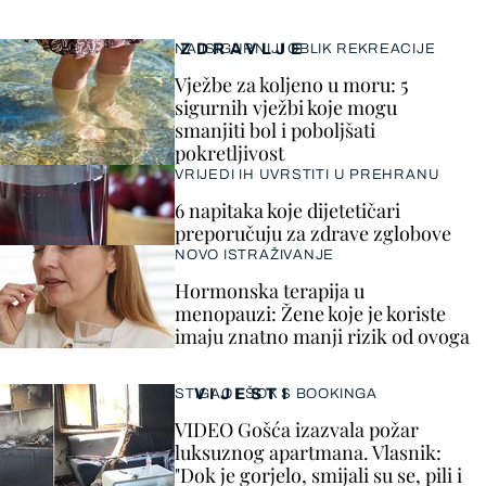
ZDRAVLJE
NAJSIGURNIJI OBLIK REKREACIJE
Vježbe za koljeno u moru: 5
sigurnih vježbi koje mogu
smanjiti bol i poboljšati
pokretljivost
VRIJEDI IH UVRSTITI U PREHRANU
6 napitaka koje dijetetičari
preporučuju za zdrave zglobove
NOVO ISTRAŽIVANJE
Hormonska terapija u
menopauzi: Žene koje je koriste
imaju znatno manji rizik od ovoga
VIJESTI
STIGAO I ŠOK S BOOKINGA
VIDEO Gošća izazvala požar
luksuznog apartmana. Vlasnik:
"Dok je gorjelo, smijali su se, pili i