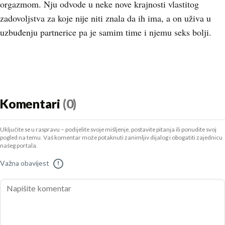
orgazmom. Nju odvode u neke nove krajnosti vlastitog
zadovoljstva za koje nije niti znala da ih ima, a on uživa u
uzbuđenju partnerice pa je samim time i njemu seks bolji.
Komentari
(0)
Uključite se u raspravu – podijelite svoje mišljenje, postavite pitanja ili ponudite svoj
pogled na temu. Vaš komentar može potaknuti zanimljiv dijalog i obogatiti zajednicu
našeg portala.
Važna obavijest
!