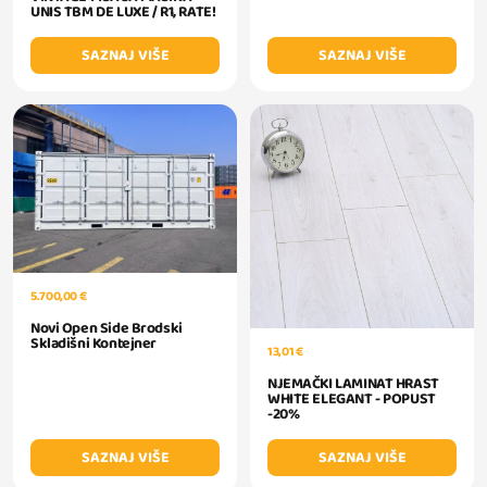
UNIS TBM DE LUXE / R1, RATE!
SAZNAJ VIŠE
SAZNAJ VIŠE
5.700,00 €
Novi Open Side Brodski
Skladišni Kontejner
13,01 €
NJEMAČKI LAMINAT HRAST
WHITE ELEGANT - POPUST
-20%
SAZNAJ VIŠE
SAZNAJ VIŠE