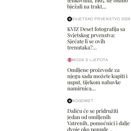
tenkovima, 1995. ne bismo
bježali na trakt...
SVJETSKO PRVENSTVO 2026
KVIZ Deset fotografija sa
Svjetskog prvenstva:
Sjećate li se ovih
trenutaka?...
MODA & LJEPOTA
Omiljene proizvode za
njegu sada možete kupiti i
usput, tijekom nabavke
namirnica...
NOGOMET
Daliću će se pridružiti
jedan od omiljenih
Vatrenih, pomoćnici i dalje
dvoje oko ponude...