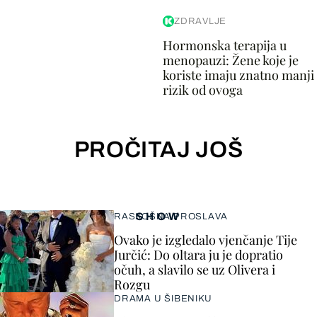
ZDRAVLJE
Hormonska terapija u
menopauzi: Žene koje je
koriste imaju znatno manji
rizik od ovoga
PROČITAJ JOŠ
SHOW
RASKOŠNA PROSLAVA
Ovako je izgledalo vjenčanje Tije
Jurčić: Do oltara ju je dopratio
očuh, a slavilo se uz Olivera i
Rozgu
DRAMA U ŠIBENIKU