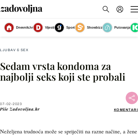
Dnevnik.hr
Vijesti
Sport
Showbizz
Putovanja
Kondom
(Foto: Shutterstock)
LJUBAV & SEX
Sedam vrsta kondoma za
Facebook
najbolji seks koji ste probali
X
07-02-2023
WhatsApp
Piše
Zadovoljna.hr
KOMENTARI
Viber
Neželjena trudnoća može se spriječiti na razne načine, a žene