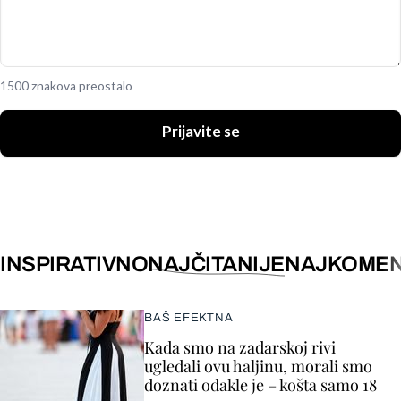
1500 znakova preostalo
Prijavite se
INSPIRATIVNO
NAJČITANIJE
NAJKOMEN
BAŠ EFEKTNA
Kada smo na zadarskoj rivi
ugledali ovu haljinu, morali smo
doznati odakle je – košta samo 18