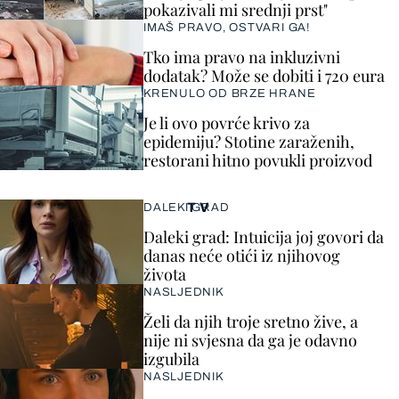
pokazivali mi srednji prst"
IMAŠ PRAVO, OSTVARI GA!
Tko ima pravo na inkluzivni
dodatak? Može se dobiti i 720 eura
KRENULO OD BRZE HRANE
Je li ovo povrće krivo za
epidemiju? Stotine zaraženih,
restorani hitno povukli proizvod
TV
DALEKI GRAD
Daleki grad: Intuicija joj govori da
danas neće otići iz njihovog
života
NASLJEDNIK
Želi da njih troje sretno žive, a
nije ni svjesna da ga je odavno
izgubila
NASLJEDNIK