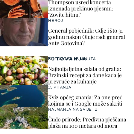
Thompson usred koncerta
iznenada prekinuo pjesmu:
"Zovite hitnu!"
HEROJ
General pobjednik: Gdje i što 31
godinu nakon Oluje radi general
Ante Gotovina?
PUTOVANJA
GOTOVO ZA 15 MINUTA
Najbolja ljetna salata od graha:
Brzinski recept za dane kada je
prevruće za kuhanje
15 PITANJA
Kviz općeg znanja: Za one pred
kojima se i Google može sakriti
NAJMANJA NA SVIJETU
Čudo prirode: Predivna pješčana
plaža na 100 metara od mora