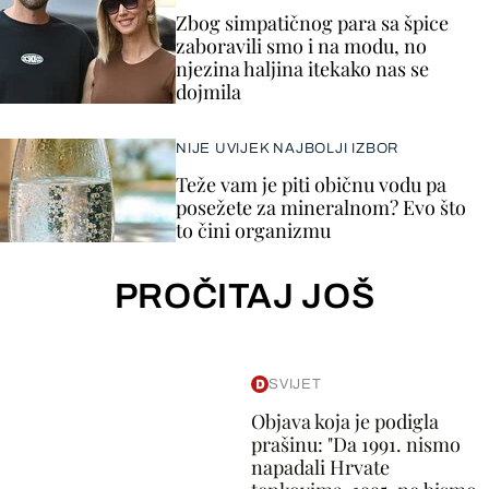
Zbog simpatičnog para sa špice
zaboravili smo i na modu, no
njezina haljina itekako nas se
dojmila
NIJE UVIJEK NAJBOLJI IZBOR
Teže vam je piti običnu vodu pa
posežete za mineralnom? Evo što
to čini organizmu
PROČITAJ JOŠ
SVIJET
Objava koja je podigla
prašinu: "Da 1991. nismo
napadali Hrvate