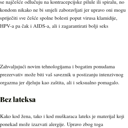
se najčešće odlučuju na kontracepcijske pilule ili spiralu, no
kondom nikako ne bi smjeli zaboravljati jer upravo oni mogu
spriječiti sve češće spolne bolesti poput virusa klamidije,
HPV-a pa čak i AIDS-a, ali i zagarantirati bolji seks
Zahvaljujući novim tehnologijama i bogatim ponudama
prezervativ može biti vaš saveznik u postizanju intenzivnog
orgazma jer djeluju kao zaštita, ali i seksualno pomagalo.
Bez lateksa
Kako kod žena, tako i kod muškaraca lateks je materijal koji
ponekad može izazvati alergije. Upravo zbog toga