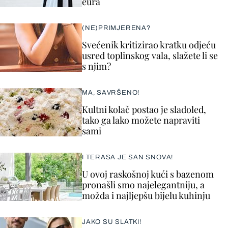
eura
(NE)PRIMJERENA?
Svećenik kritizirao kratku odjeću
usred toplinskog vala, slažete li se
s njim?
MA, SAVRŠENO!
Kultni kolač postao je sladoled,
tako ga lako možete napraviti
sami
I TERASA JE SAN SNOVA!
U ovoj raskošnoj kući s bazenom
pronašli smo najelegantniju, a
možda i najljepšu bijelu kuhinju
JAKO SU SLATKI!