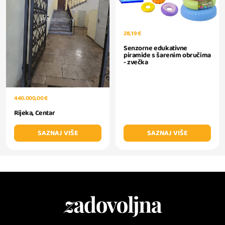
28,19 €
Senzorne edukativne
piramide s šarenim obručima
- zvečka
440.000,00 €
Rijeka, Centar
SAZNAJ VIŠE
SAZNAJ VIŠE