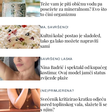
Teže vam je piti običnu vodu pa
posežete za mineralnom? Evo što
to čini organizmu
MA, SAVRŠENO!
Kultni kolač postao je sladoled,
tako ga lako možete napraviti
sami
SAVRŠENO LASKA
Nina Badrić i spektakl od kupaćeg
kostima: Ovaj model jamči status
zvijezde plaže
(NE)PRIMJERENA?
Svećenik kritizirao kratku odjeću
usred toplinskog vala, slažete li se
s njim?