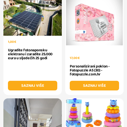
1,00 €
Ugradite fotonaponsku
elektranu i zaradite 25.000
eura u sljedećih 25 godi
17,00 €
Personalizirani poklon -
Fotopuzzle A5 (30) -
fotopuzzle.com.hr
SAZNAJ VIŠE
SAZNAJ VIŠE