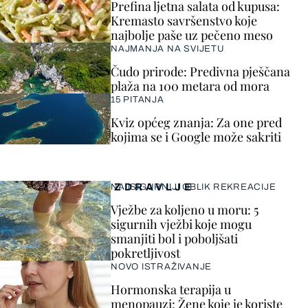
Prefina ljetna salata od kupusa:
Kremasto savršenstvo koje
najbolje paše uz pečeno meso
NAJMANJA NA SVIJETU
Čudo prirode: Predivna pješčana
plaža na 100 metara od mora
15 PITANJA
Kviz općeg znanja: Za one pred
kojima se i Google može sakriti
ZDRAVLJE
NAJSIGURNIJI OBLIK REKREACIJE
Vježbe za koljeno u moru: 5
sigurnih vježbi koje mogu
smanjiti bol i poboljšati
pokretljivost
NOVO ISTRAŽIVANJE
Hormonska terapija u
menopauzi: Žene koje je koriste