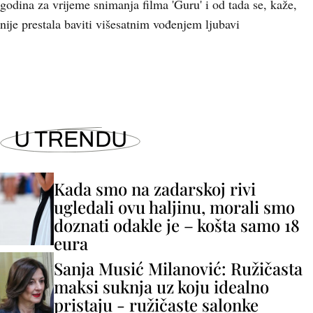
godina za vrijeme snimanja filma 'Guru' i od tada se, kaže,
nije prestala baviti višesatnim vođenjem ljubavi
U TRENDU
Kada smo na zadarskoj rivi
ugledali ovu haljinu, morali smo
doznati odakle je – košta samo 18
eura
Sanja Musić Milanović: Ružičasta
maksi suknja uz koju idealno
pristaju - ružičaste salonke