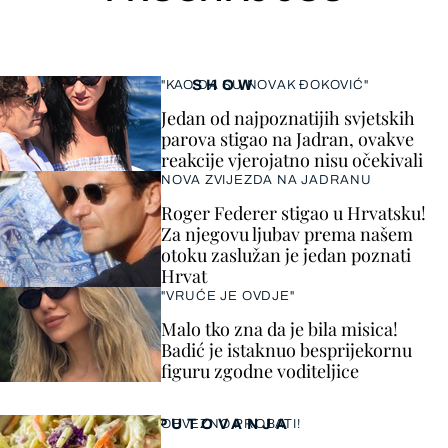
SHOW
"KAO DA SU NOVAK ĐOKOVIĆ"
Jedan od najpoznatijih svjetskih
parova stigao na Jadran, ovakve
reakcije vjerojatno nisu očekivali
NOVA ZVIJEZDA NA JADRANU
Roger Federer stigao u Hrvatsku!
Za njegovu ljubav prema našem
otoku zaslužan je jedan poznati
Hrvat
"VRUĆE JE OVDJE"
Malo tko zna da je bila misica!
Badić je istaknuo besprijekornu
figuru zgodne voditeljice
PUTOVANJA
OBVEZNO PROBATI!