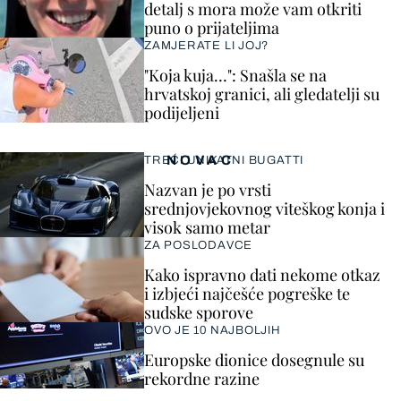
detalj s mora može vam otkriti
puno o prijateljima
ZAMJERATE LI JOJ?
"Koja kuja…": Snašla se na
hrvatskoj granici, ali gledatelji su
podijeljeni
NOVAC
TREĆI UNIKATNI BUGATTI
Nazvan je po vrsti
srednjovjekovnog viteškog konja i
visok samo metar
ZA POSLODAVCE
Kako ispravno dati nekome otkaz
i izbjeći najčešće pogreške te
sudske sporove
OVO JE 10 NAJBOLJIH
Europske dionice dosegnule su
rekordne razine