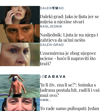
TV
DALEKI GRAD
Daleki grad: Jako je ljuta jer se
miješa u njezine stvari
NASLJEDNIK
Nasljednik: Ljuta je na njega i
zahtjeva da učini nešto
DALEKI GRAD
Uznemirena je zbog njegove
ucjene - hoće li napraviti što
traži?
ZABAVA
LOL
"Je li živ, zna li se?": Snimka s
Jadrana postala hit, radi li i vaš
muž ovo?
HMM…
To rade samo psihopati: Jedan