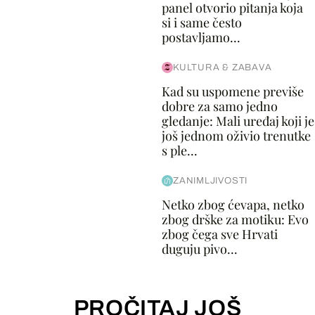
panel otvorio pitanja koja
si i same često
postavljamo...
KULTURA & ZABAVA
Kad su uspomene previše
dobre za samo jedno
gledanje: Mali uređaj koji je
još jednom oživio trenutke
s ple...
ZANIMLJIVOSTI
Netko zbog ćevapa, netko
zbog drške za motiku: Evo
zbog čega sve Hrvati
duguju pivo...
PROČITAJ JOŠ