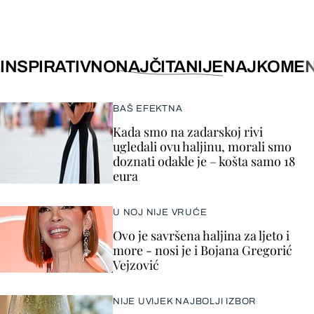
INSPIRATIVNO
NAJČITANIJE
NAJKOMEN
BAŠ EFEKTNA
Kada smo na zadarskoj rivi
ugledali ovu haljinu, morali smo
doznati odakle je – košta samo 18
eura
U NOJ NIJE VRUĆE
Ovo je savršena haljina za ljeto i
more - nosi je i Bojana Gregorić
Vejzović
NIJE UVIJEK NAJBOLJI IZBOR