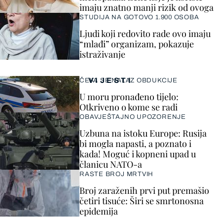
imaju znatno manji rizik od ovoga
STUDIJA NA GOTOVO 1.900 OSOBA
Ljudi koji redovito rade ovo imaju
“mlađi” organizam, pokazuje
istraživanje
VIJESTI
ČEKA SE NALAZ OBDUKCIJE
U moru pronađeno tijelo:
Otkriveno o kome se radi
OBAVJEŠTAJNO UPOZORENJE
Uzbuna na istoku Europe: Rusija
bi mogla napasti, a poznato i
kada! Moguć i kopneni upad u
članicu NATO-a
RASTE BROJ MRTVIH
Broj zaraženih prvi put premašio
četiri tisuće: Širi se smrtonosna
epidemija