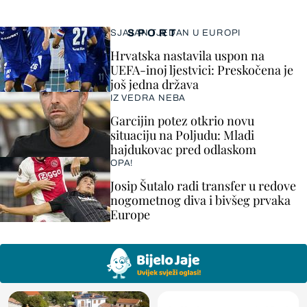
SPORT
SJAJAN TJEDAN U EUROPI
Hrvatska nastavila uspon na
UEFA-inoj ljestvici: Preskočena je
još jedna država
IZ VEDRA NEBA
Garcijin potez otkrio novu
situaciju na Poljudu: Mladi
hajdukovac pred odlaskom
OPA!
Josip Šutalo radi transfer u redove
nogometnog diva i bivšeg prvaka
Europe