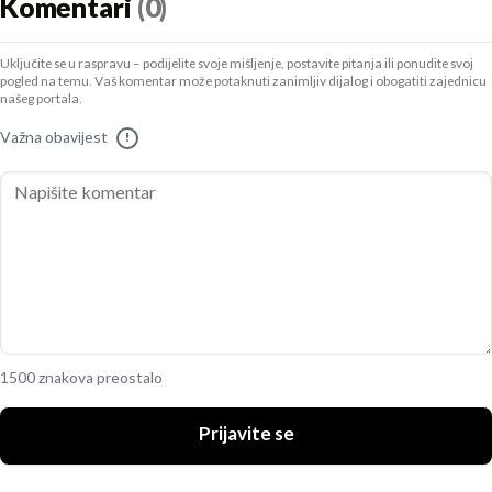
Komentari
(0)
Uključite se u raspravu – podijelite svoje mišljenje, postavite pitanja ili ponudite svoj
pogled na temu. Vaš komentar može potaknuti zanimljiv dijalog i obogatiti zajednicu
našeg portala.
Važna obavijest
!
1500 znakova preostalo
Prijavite se