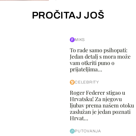
PROČITAJ JOŠ
MIKS
To rade samo psihopati:
Jedan detalj s mora može
vam otkriti puno o
prijateljima...
CELEBRITY
Roger Federer stigao u
Hrvatsku! Za njegovu
ljubav prema našem otoku
zaslužan je jedan poznati
Hrvat...
PUTOVANJA