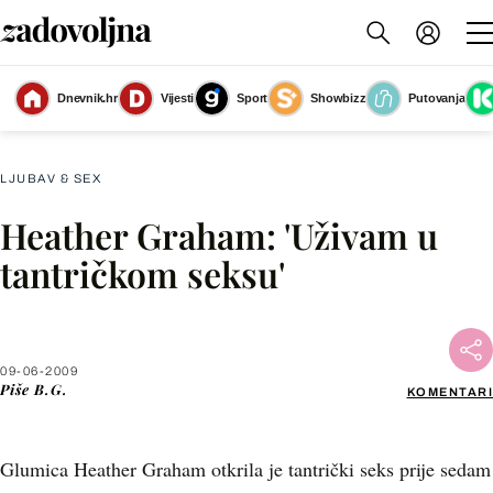
Dnevnik.hr
Vijesti
Sport
Showbizz
Putovanja
Slika nije dostupna
LJUBAV & SEX
Heather Graham: 'Uživam u
Facebook
tantričkom seksu'
X
09-06-2009
WhatsApp
Piše
B.G.
KOMENTARI
Viber
Glumica Heather Graham otkrila je tantrički seks prije sedam