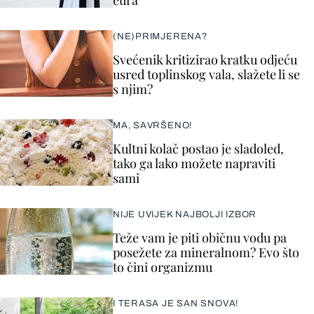
eura
(NE)PRIMJERENA?
Svećenik kritizirao kratku odjeću
usred toplinskog vala, slažete li se
s njim?
MA, SAVRŠENO!
Kultni kolač postao je sladoled,
tako ga lako možete napraviti
sami
NIJE UVIJEK NAJBOLJI IZBOR
Teže vam je piti običnu vodu pa
posežete za mineralnom? Evo što
to čini organizmu
I TERASA JE SAN SNOVA!