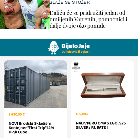
SLAŽE SE STOŽER
Daliću će se pridružiti jedan od
omiljenih Vatrenih, pomoćnici i
dalje dvoje oko ponude
165,00 €
3.650,00 €
NALIVPERO OMAS EGO .925
NOVI Brodski Skladišni
SILVER / R1, RATE !
Kontejner "First Trip" 12M
High Cube