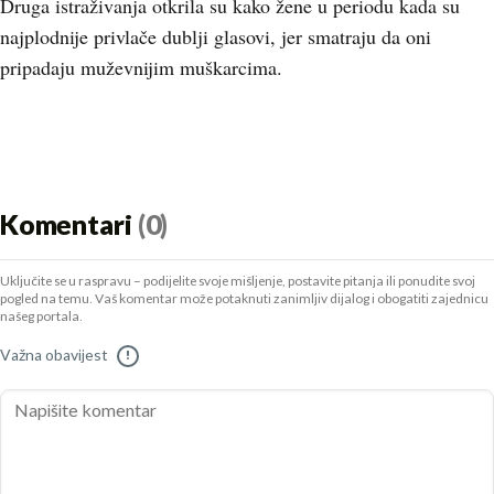
Druga istraživanja otkrila su kako žene u periodu kada su
najplodnije privlače dublji glasovi, jer smatraju da oni
pripadaju muževnijim muškarcima.
Komentari
(0)
Uključite se u raspravu – podijelite svoje mišljenje, postavite pitanja ili ponudite svoj
pogled na temu. Vaš komentar može potaknuti zanimljiv dijalog i obogatiti zajednicu
našeg portala.
Važna obavijest
!