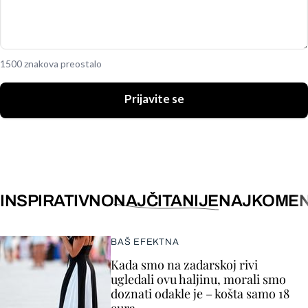
1500 znakova preostalo
Prijavite se
INSPIRATIVNO
NAJČITANIJE
NAJKOMEN
BAŠ EFEKTNA
Kada smo na zadarskoj rivi
ugledali ovu haljinu, morali smo
doznati odakle je – košta samo 18