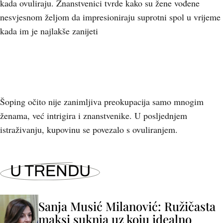
kada ovuliraju. Znanstvenici tvrde kako su žene vođene
nesvjesnom željom da impresioniraju suprotni spol u vrijeme
kada im je najlakše zanijeti
Šoping očito nije zanimljiva preokupacija samo mnogim
ženama, već intrigira i znanstvenike. U posljednjem
istraživanju, kupovinu se povezalo s ovuliranjem.
U TRENDU
Sanja Musić Milanović: Ružičasta
maksi suknja uz koju idealno