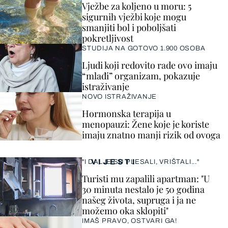
Vježbe za koljeno u moru: 5
sigurnih vježbi koje mogu
smanjiti bol i poboljšati
pokretljivost
STUDIJA NA GOTOVO 1.900 OSOBA
Ljudi koji redovito rade ovo imaju
“mlađi” organizam, pokazuje
istraživanje
NOVO ISTRAŽIVANJE
Hormonska terapija u
menopauzi: Žene koje je koriste
imaju znatno manji rizik od ovoga
VIJESTI
"I DALJE SU PLESALI, VRIŠTALI..."
Turisti mu zapalili apartman: "U
30 minuta nestalo je 50 godina
našeg života, supruga i ja ne
možemo oka sklopiti"
IMAŠ PRAVO, OSTVARI GA!