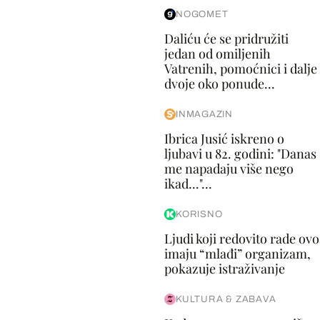
NOGOMET
Daliću će se pridružiti
jedan od omiljenih
Vatrenih, pomoćnici i dalje
dvoje oko ponude...
INMAGAZIN
Ibrica Jusić iskreno o
ljubavi u 82. godini: "Danas
me napadaju više nego
ikad..."...
KORISNO
Ljudi koji redovito rade ovo
imaju “mlađi” organizam,
pokazuje istraživanje
KULTURA & ZABAVA