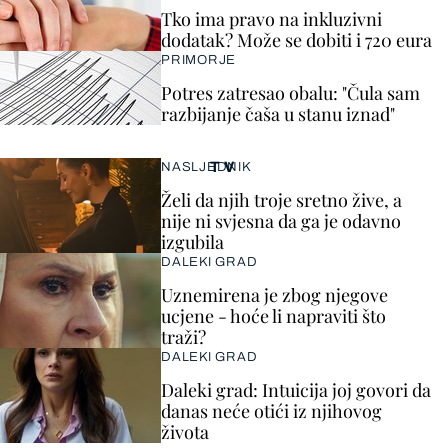
Tko ima pravo na inkluzivni
dodatak? Može se dobiti i 720 eura
PRIMORJE
Potres zatresao obalu: "Čula sam
razbijanje čaša u stanu iznad"
TV
NASLJEDNIK
Želi da njih troje sretno žive, a
nije ni svjesna da ga je odavno
izgubila
DALEKI GRAD
Uznemirena je zbog njegove
ucjene - hoće li napraviti što
traži?
DALEKI GRAD
Daleki grad: Intuicija joj govori da
danas neće otići iz njihovog
života