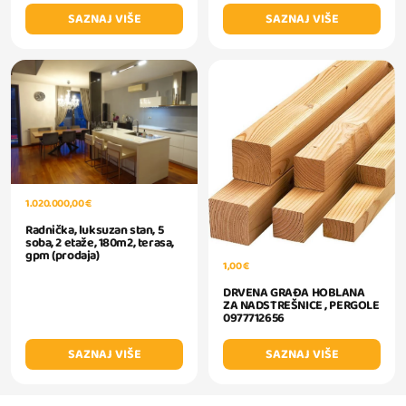
SAZNAJ VIŠE
SAZNAJ VIŠE
1.020.000,00 €
Radnička, luksuzan stan, 5
soba, 2 etaže, 180m2, terasa,
gpm (prodaja)
1,00 €
DRVENA GRAĐA HOBLANA
ZA NADSTREŠNICE , PERGOLE
0977712656
SAZNAJ VIŠE
SAZNAJ VIŠE