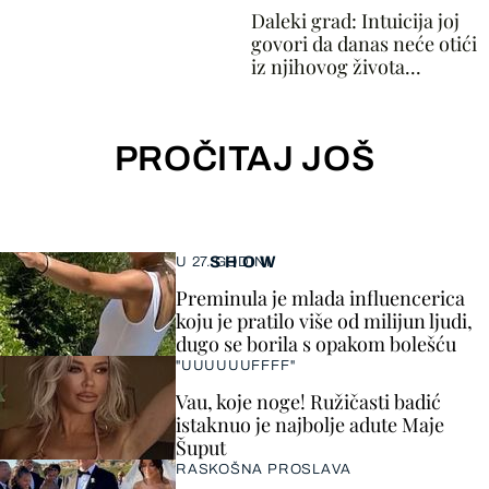
Daleki grad: Intuicija joj
govori da danas neće otići
iz njihovog života...
PROČITAJ JOŠ
SHOW
U 27. GODINI
Preminula je mlada influencerica
koju je pratilo više od milijun ljudi,
dugo se borila s opakom bolešću
"UUUUUUFFFF"
Vau, koje noge! Ružičasti badić
istaknuo je najbolje adute Maje
Šuput
RASKOŠNA PROSLAVA