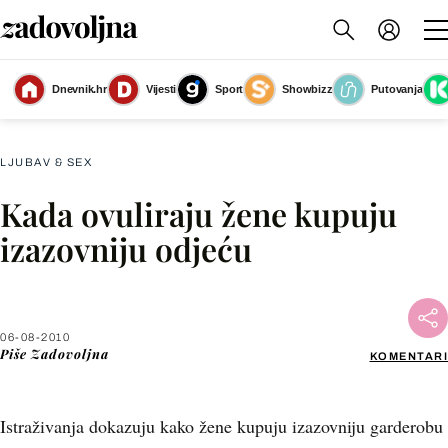
Dnevnik.hr
Vijesti
Sport
Showbizz
Putovanja
Slika nije dostupna
LJUBAV & SEX
Kada ovuliraju žene kupuju
Facebook
izazovniju odjeću
X
06-08-2010
WhatsApp
Piše
Zadovoljna
KOMENTARI
Viber
Istraživanja dokazuju kako žene kupuju izazovniju garderobu