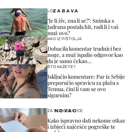
ZABAVA
LOL
"Je li živ, zna li se?": Snimka s
Jadrana postala hit, radi li i vaš
muž ovo?
KAO IZ PIŠTOLJA
Dobacila komentar trudnici bez
noge, a muž ispalio odgovor kao
da je samo čekao…
ŠTO KAŽETE?
Isključio komentare: Par iz Srbije
preporučio spravicu za plažu s
Temua, čini li vam se ovo
sigurnim?
NOVAC
ZA POSLODAVCE
Kako ispravno dati nekome otkaz
i izbjeći najčešće pogreške te