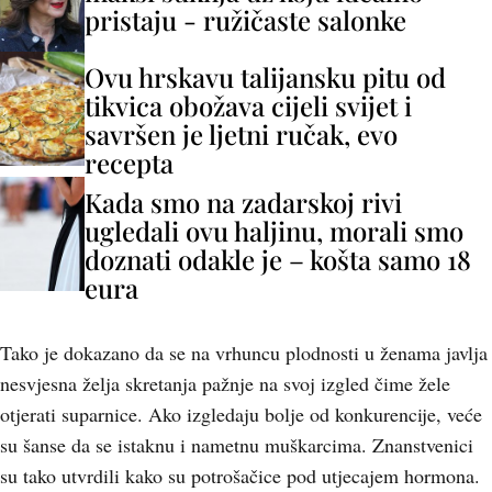
pristaju - ružičaste salonke
Ovu hrskavu talijansku pitu od
tikvica obožava cijeli svijet i
savršen je ljetni ručak, evo
recepta
Kada smo na zadarskoj rivi
ugledali ovu haljinu, morali smo
doznati odakle je – košta samo 18
eura
Tako je dokazano da se na vrhuncu plodnosti u ženama javlja
nesvjesna želja skretanja pažnje na svoj izgled čime žele
otjerati suparnice. Ako izgledaju bolje od konkurencije, veće
su šanse da se istaknu i nametnu muškarcima. Znanstvenici
su tako utvrdili kako su potrošačice pod utjecajem hormona.