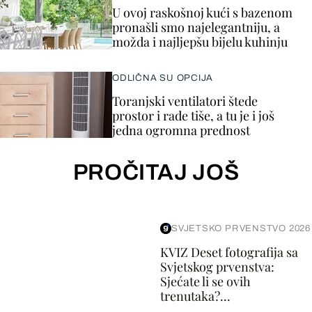
U ovoj raskošnoj kući s bazenom
pronašli smo najelegantniju, a
možda i najljepšu bijelu kuhinju
ODLIČNA SU OPCIJA
Toranjski ventilatori štede
prostor i rade tiše, a tu je i još
jedna ogromna prednost
PROČITAJ JOŠ
SVJETSKO PRVENSTVO 2026
KVIZ Deset fotografija sa
Svjetskog prvenstva:
Sjećate li se ovih
trenutaka?...