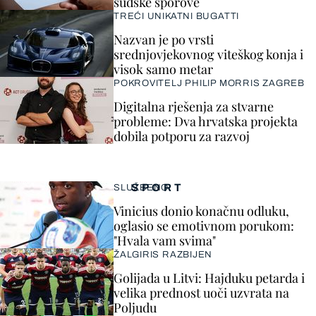
sudske sporove
TREĆI UNIKATNI BUGATTI
Nazvan je po vrsti
srednjovjekovnog viteškog konja i
visok samo metar
POKROVITELJ PHILIP MORRIS ZAGREB
Digitalna rješenja za stvarne
probleme: Dva hrvatska projekta
dobila potporu za razvoj
SPORT
SLUŽBENO
Vinicius donio konačnu odluku,
oglasio se emotivnom porukom:
"Hvala vam svima"
ŽALGIRIS RAZBIJEN
Golijada u Litvi: Hajduku petarda i
velika prednost uoči uzvrata na
Poljudu