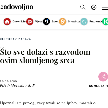
Dnevnik.hr
Vijesti
Sport
Showbizz
Putovanja
Slika nije dostupna
KULTURA & ZABAVA
Što sve dolazi s razvodom
Facebook
osim slomljenog srca
X
18-09-2009
WhatsApp
Piše
inMagazin / E. P.
KOMENTARI
Viber
Upoznali ste pravog, zavjetovali se na ljubav, maštali o