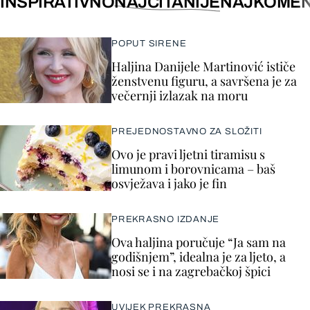
INSPIRATIVNO
NAJČITANIJE
NAJKOMEN
POPUT SIRENE
Haljina Danijele Martinović ističe
ženstvenu figuru, a savršena je za
večernji izlazak na moru
PREJEDNOSTAVNO ZA SLOŽITI
Ovo je pravi ljetni tiramisu s
limunom i borovnicama – baš
osvježava i jako je fin
PREKRASNO IZDANJE
Ova haljina poručuje “Ja sam na
godišnjem”, idealna je za ljeto, a
nosi se i na zagrebačkoj špici
UVIJEK PREKRASNA