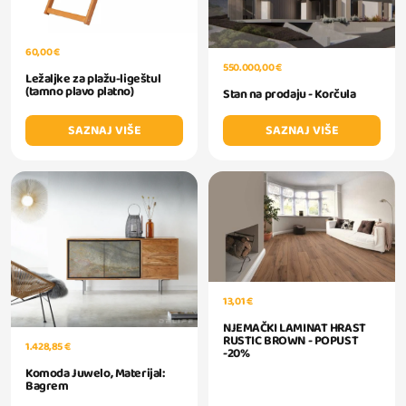
60,00 €
550.000,00 €
Ležaljke za plažu-ligeštul
(tamno plavo platno)
Stan na prodaju - Korčula
SAZNAJ VIŠE
SAZNAJ VIŠE
13,01 €
NJEMAČKI LAMINAT HRAST
RUSTIC BROWN - POPUST
1.428,85 €
-20%
Komoda Juwelo, Materijal:
Bagrem