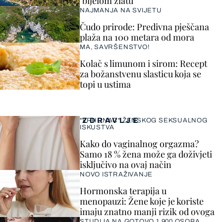
"bijelom zlatu"
NAJMANJA NA SVIJETU
Čudo prirode: Predivna pješčana
plaža na 100 metara od mora
MA, SAVRŠENSTVO!
Kolač s limunom i sirom: Recept
za božanstvenu slasticu koja se
topi u ustima
ZDRAVLJE
"VRHUNAC" ŽENSKOG SEKSUALNOG
ISKUSTVA
Kako do vaginalnog orgazma?
Samo 18 % žena može ga doživjeti
isključivo na ovaj način
NOVO ISTRAŽIVANJE
Hormonska terapija u
menopauzi: Žene koje je koriste
imaju znatno manji rizik od ovoga
STUDIJA NA GOTOVO 1.900 OSOBA