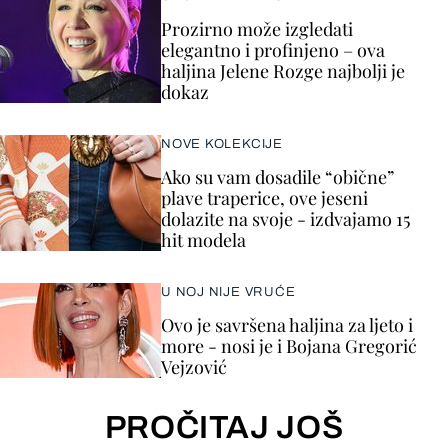
Prozirno može izgledati
elegantno i profinjeno – ova
haljina Jelene Rozge najbolji je
dokaz
NOVE KOLEKCIJE
Ako su vam dosadile “obične”
plave traperice, ove jeseni
dolazite na svoje - izdvajamo 15
hit modela
U NOJ NIJE VRUĆE
Ovo je savršena haljina za ljeto i
more - nosi je i Bojana Gregorić
Vejzović
PROČITAJ JOŠ