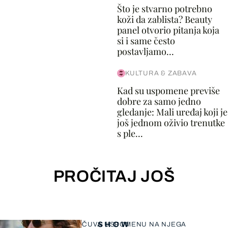
Što je stvarno potrebno
koži da zablista? Beauty
panel otvorio pitanja koja
si i same često
postavljamo...
KULTURA & ZABAVA
Kad su uspomene previše
dobre za samo jedno
gledanje: Mali uređaj koji je
još jednom oživio trenutke
s ple...
PROČITAJ JOŠ
SHOW
ČUVA USPOMENU NA NJEGA