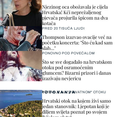
Njezinog oca obožavala je cijela
Hrvatska! Kći neprežaljenog
pjevača projurila špicom na dva
kotača
PRED 20 TISUĆA LJUDI
Thompson izazvao ovacije već na
početku koncerta: "Što ću kad sam
slab..."
PONOVNO POD POVEĆALOM
Što se sve događalo na hrvatskom
otoku pod osramoćenim
glumcem? Bizarni prizori i danas
izazivaju nevjericu
PUTOVANJA
UŽIVANJE NA "PRIVATNOM" OTOKU
Hrvatski otok na kojem živi samo
jedan stanovnik: Ljepotan koji je
diljem svijeta poznat po svojem