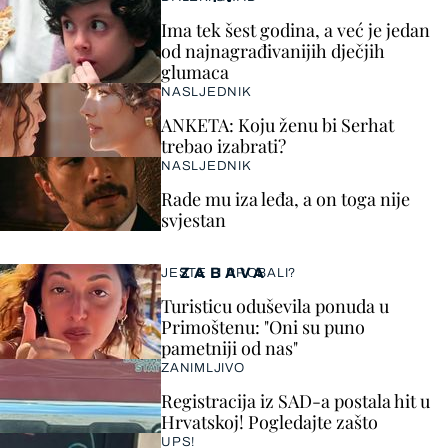
Ima tek šest godina, a već je jedan
od najnagrađivanijih dječjih
glumaca
NASLJEDNIK
ANKETA: Koju ženu bi Serhat
trebao izabrati?
NASLJEDNIK
Rade mu iza leđa, a on toga nije
svjestan
ZABAVA
JESTE LI PROBALI?
Turisticu oduševila ponuda u
Primoštenu: "Oni su puno
pametniji od nas"
ZANIMLJIVO
Registracija iz SAD-a postala hit u
Hrvatskoj! Pogledajte zašto
UPS!