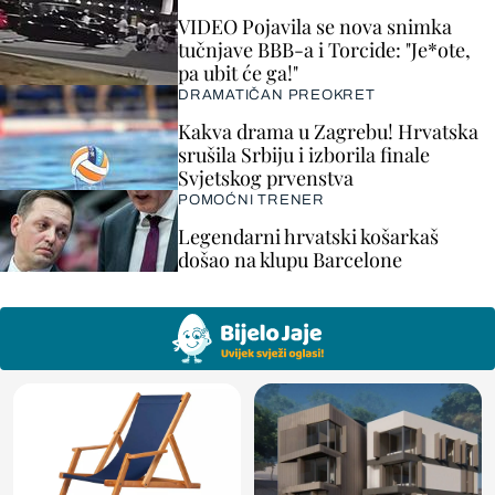
VIDEO Pojavila se nova snimka
tučnjave BBB-a i Torcide: "Je*ote,
pa ubit će ga!"
DRAMATIČAN PREOKRET
Kakva drama u Zagrebu! Hrvatska
srušila Srbiju i izborila finale
Svjetskog prvenstva
POMOĆNI TRENER
Legendarni hrvatski košarkaš
došao na klupu Barcelone