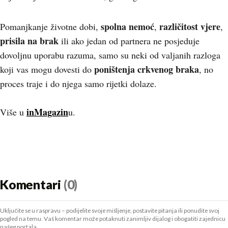
spolna nemoć
različitost vjere
Pomanjkanje životne dobi,
,
,
prisila na brak
ili ako jedan od partnera ne posjeduje
dovoljnu uporabu razuma, samo su neki od valjanih razloga
poništenja crkvenog braka
koji vas mogu dovesti do
, no
proces traje i do njega samo rijetki dolaze.
inMagazin
Više u
u.
Komentari
(0)
Uključite se u raspravu – podijelite svoje mišljenje, postavite pitanja ili ponudite svoj
pogled na temu. Vaš komentar može potaknuti zanimljiv dijalog i obogatiti zajednicu
našeg portala.