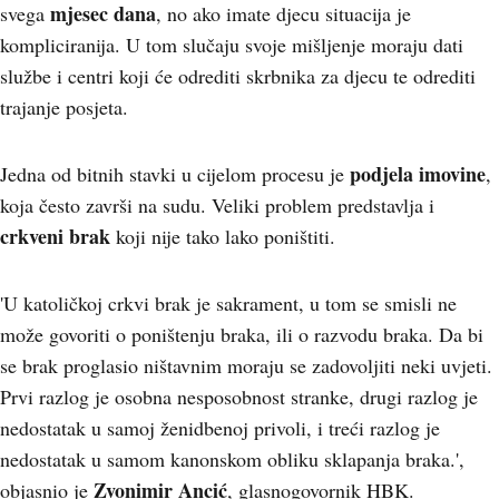
mjesec dana
svega
, no ako imate djecu situacija je
kompliciranija. U tom slučaju svoje mišljenje moraju dati
službe i centri koji će odrediti skrbnika za djecu te odrediti
trajanje posjeta.
podjela imovine
Jedna od bitnih stavki u cijelom procesu je
,
koja često završi na sudu. Veliki problem predstavlja i
crkveni brak
koji nije tako lako poništiti.
'U katoličkoj crkvi brak je sakrament, u tom se smisli ne
može govoriti o poništenju braka, ili o razvodu braka. Da bi
se brak proglasio ništavnim moraju se zadovoljiti neki uvjeti.
Prvi razlog je osobna nesposobnost stranke, drugi razlog je
nedostatak u samoj ženidbenoj privoli, i treći razlog je
nedostatak u samom kanonskom obliku sklapanja braka.',
Zvonimir Ancić
objasnio je
, glasnogovornik HBK.