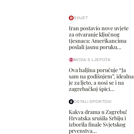
SVIJET
Iran postavio nove uvjete
za otvaranje ključnog
tjesnaca: Amerikancima
poslali jasnu poruku...
MODA & LJEPOTA
Ova haljina poručuje “Ja
sam na godišnjem”, idealna
je za ljeto, a nosi se i na
zagrebačkoj špici...
OSTALI SPORTOVI
Kakva drama u Zagrebu!
Hrvatska srušila Srbiju i
izborila finale Svjetskog
prvenstva...