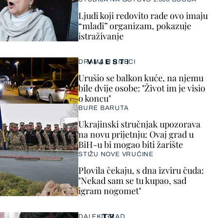
Ljudi koji redovito rade ovo imaju
“mlađi” organizam, pokazuje
istraživanje
VIJESTI
DRAMA U RIJECI
Urušio se balkon kuće, na njemu
bile dvije osobe: "Život im je visio
o koncu"
BURE BARUTA
Ukrajinski stručnjak upozorava
na novu prijetnju: Ovaj grad u
BiH-u bi mogao biti žarište
STIŽU NOVE VRUĆINE
Plovila čekaju, s dna izviru čuda:
"Nekad sam se tu kupao, sad
igram nogomet"
TV
DALEKI GRAD