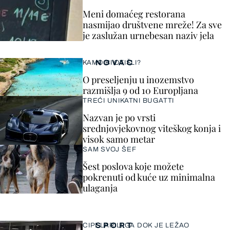
Meni domaćeg restorana
nasmijao društvene mreže! Za sve
je zaslužan urnebesan naziv jela
NOVAC
KAMO BI OTIŠLI?
O preseljenju u inozemstvo
razmišlja 9 od 10 Europljana
TREĆI UNIKATNI BUGATTI
Nazvan je po vrsti
srednjovjekovnog viteškog konja i
visok samo metar
SAM SVOJ ŠEF
Šest poslova koje možete
pokrenuti od kuće uz minimalna
ulaganja
SPORT
CIPELARILI GA DOK JE LEŽAO