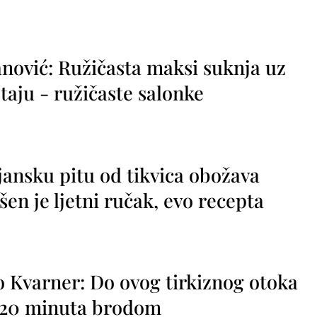
nović: Ružičasta maksi suknja uz
taju - ružičaste salonke
jansku pitu od tikvica obožava
vršen je ljetni ručak, evo recepta
o Kvarner: Do ovog tirkiznog otoka
o 20 minuta brodom