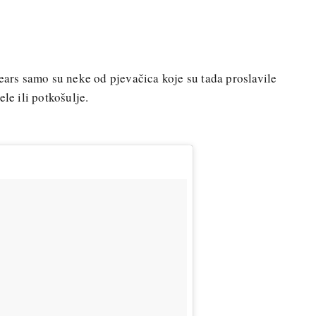
pears samo su neke od pjevačica koje su tada proslavile
le ili potkošulje.