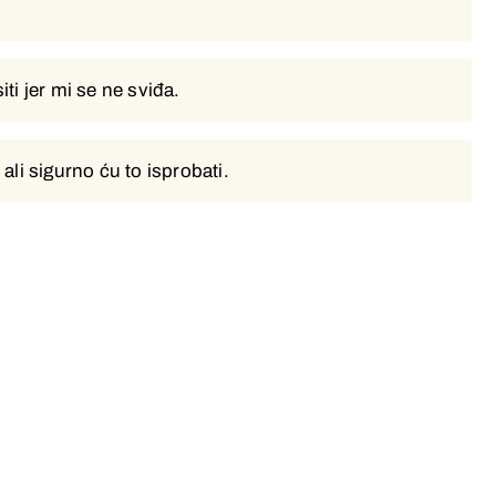
ti jer mi se ne sviđa.
ti jer mi se ne sviđa.
ali sigurno ću to isprobati.
ali sigurno ću to isprobati.