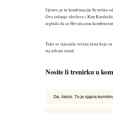
Upravo je tu kombinaciju Severina od
Ovo izdanje obožava i Kim Kardashia
izgleda da se Hrvaticama kombiniranje
Tako se izjasnila većina žena koje su
taj urbani trend.
Nosite li trenirku u kom
Da, često. To je sjajna kombina
Da, često. To je sjajna kombina