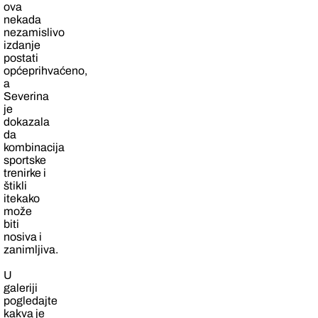
ova
nekada
nezamislivo
izdanje
postati
općeprihvaćeno,
a
Severina
je
dokazala
da
kombinacija
sportske
trenirke i
štikli
itekako
može
biti
nosiva i
zanimljiva.
U
galeriji
pogledajte
kakva je