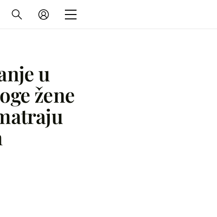
anje u
noge žene
smatraju
m