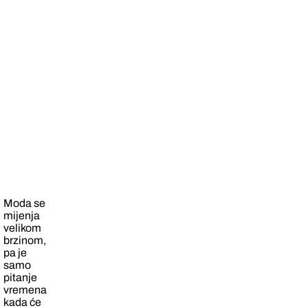
Moda se
mijenja
velikom
brzinom,
pa je
samo
pitanje
vremena
kada će