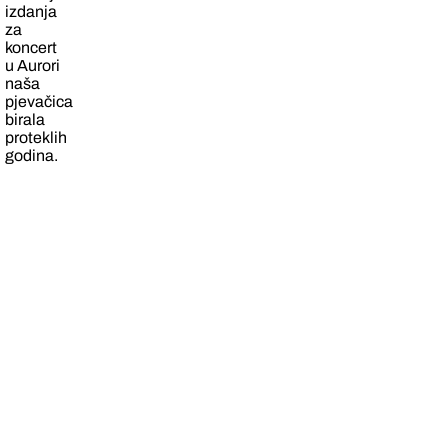
izdanja
za
koncert
u Aurori
naša
pjevačica
birala
proteklih
godina.