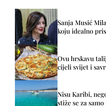
Sanja Musić Mila
koju idealno pris
Ovu hrskavu tali
cijeli svijet i sa
Nisu Karibi, neg
stiže se za sam