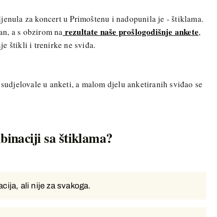
jenula za koncert u Primoštenu i nadopunila je - štiklama.
rezultate naše prošlogodišnje ankete
n, a s obzirom na
,
 štikli i trenirke ne sviđa.
 sudjelovale u anketi, a malom djelu anketiranih sviđao se
binaciji sa štiklama?
cija, ali nije za svakoga.
cija, ali nije za svakoga.