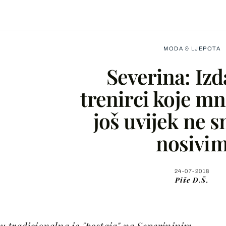
MODA & LJEPOTA
Severina: Izd
trenirci koje m
još uvijek ne 
Facebook
nosivi
X
24-07-2018
Piše
D.Š.
WhatsApp
Viber
 tradicionalna je "postaja" na Severininim