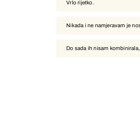
Vrlo rijetko.
Vrlo rijetko.
Nikada i ne namjeravam je nosi
Nikada i ne namjeravam je nosi
Do sada ih nisam kombinirala, 
Do sada ih nisam kombinirala, 