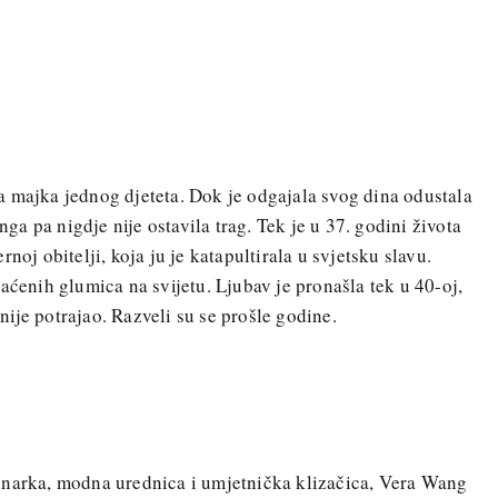
a majka jednog djeteta. Dok je odgajala svog dina odustala
a pa nigdje nije ostavila trag. Tek je u 37. godini života
noj obitelji, koja ju je katapultirala u svjetsku slavu.
aćenih glumica na svijetu. Ljubav je pronašla tek u 40-oj,
ije potrajao. Razveli su se prošle godine.
inarka, modna urednica i umjetnička klizačica, Vera Wang