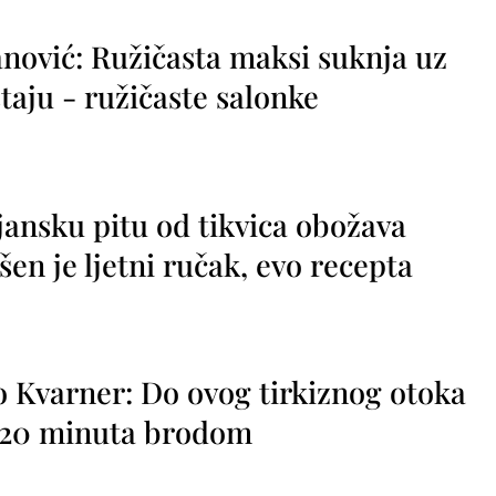
nović: Ružičasta maksi suknja uz
taju - ružičaste salonke
jansku pitu od tikvica obožava
vršen je ljetni ručak, evo recepta
o Kvarner: Do ovog tirkiznog otoka
o 20 minuta brodom