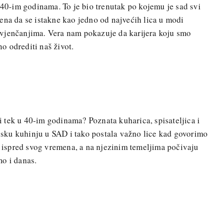
u 40-im godinama. To je bio trenutak po kojemu je sad svi
ena da se istakne kao jedno od najvećih lica u modi
vjenčanjima. Vera nam pokazuje da karijera koju smo
o odrediti naš život.
ati tek u 40-im godinama? Poznata kuharica, spisateljica i
ncusku kuhinju u SAD i tako postala važno lice kad govorimo
la ispred svog vremena, a na njezinim temeljima počivaju
o i danas.