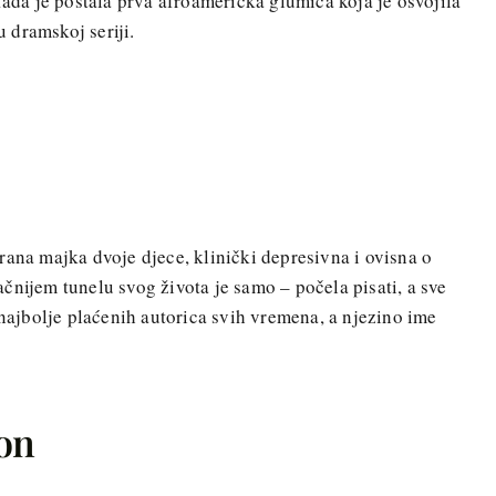
Tada je postala prva afroamerička glumica koja je osvojila
 dramskoj seriji.
rana majka dvoje djece, klinički depresivna i ovisna o
čnijem tunelu svog života je samo – počela pisati, a sve
 najbolje plaćenih autorica svih vremena, a njezino ime
on