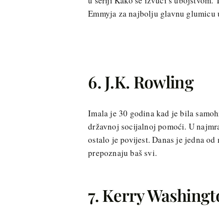
u seriji Kako se izvući s ubojstvom. 
Emmyja za najbolju glavnu glumicu u
6. J.K. Rowling
Imala je 30 godina kad je bila samoh
državnoj socijalnoj pomoći. U najmra
ostalo je povijest. Danas je jedna od
prepoznaju baš svi.
7. Kerry Washingt