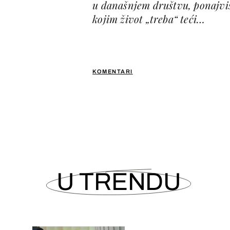
u današnjem društvu, ponajviš
kojim život „treba“ teći…
KOMENTARI
U TRENDU