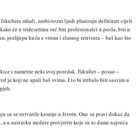
fakulteta mladi, ambiciozni ljudi planiraju definirati cijeli
kako će u tridesetima već biti profesionalci u poslu, biti u
u, prelijepu kuću s vrtom i zlatnog retrivera – baš kao što
kice i nametne neki svoj poredak. Fakultet – posao –
ed je koji ne upali baš svima. I to bi trebalo biti sasvim u
spjeh.
ju su se ostvarile kasnije u životu. One su pravi dokaz da
u, a u nastavku možete provjerite koje su to dame najveća