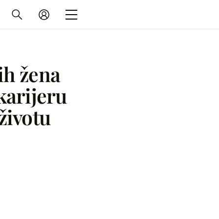
ih žena
 karijeru
 životu