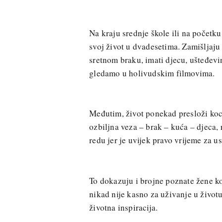
Na kraju srednje škole ili na početku 
svoj život u dvadesetima. Zamišljaju 
sretnom braku, imati djecu, ušteđevin
gledamo u holivudskim filmovima.
Međutim, život ponekad presloži koc
ozbiljna veza – brak – kuća – djeca, r
redu jer je uvijek pravo vrijeme za u
To dokazuju i brojne poznate žene ko
nikad nije kasno za uživanje u život
životna inspiracija.