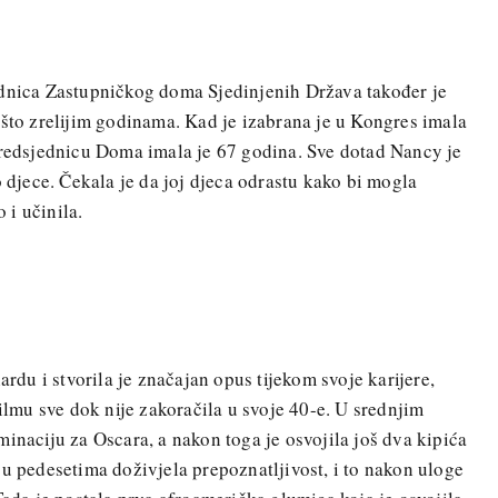
ednica Zastupničkog doma Sjedinjenih Država također je
ešto zrelijim godinama. Kad je izabrana je u Kongres imala
predsjednicu Doma imala je 67 godina. Sve dotad Nancy je
o djece. Čekala je da joj djeca odrastu kako bi mogla
o i učinila.
ardu i stvorila je značajan opus tijekom svoje karijere,
filmu sve dok nije zakoračila u svoje 40-e. U srednjim
minaciju za Oscara, a nakon toga je osvojila još dva kipića
 u pedesetima doživjela prepoznatljivost, i to nakon uloge