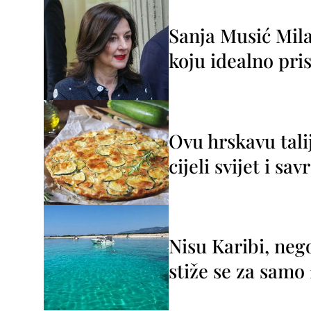
Sanja Musić Mila
koju idealno pris
Ovu hrskavu tali
cijeli svijet i sa
Nisu Karibi, neg
stiže se za sam