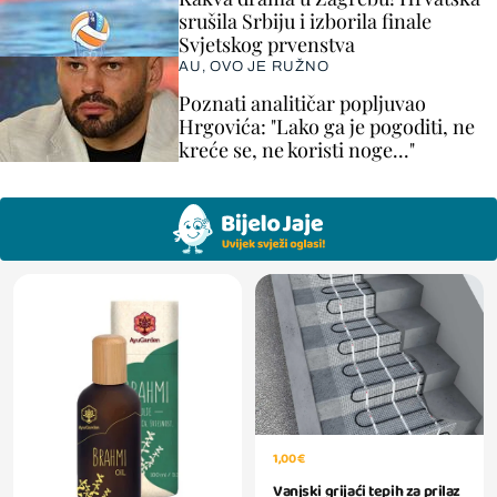
srušila Srbiju i izborila finale
Svjetskog prvenstva
AU, OVO JE RUŽNO
Poznati analitičar popljuvao
Hrgovića: "Lako ga je pogoditi, ne
kreće se, ne koristi noge..."
1,00 €
Vanjski grijaći tepih za prilaz