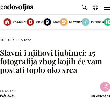
Dnevnik.hr
Vijesti
Sport
Showbizz
Putovanja
Courteney Cox i Lisa Kudrow s psima
(Foto: Zadovoljna.hr)
KULTURA & ZABAVA
Slavni i njihovi ljubimci: 15
Facebook
fotografija zbog kojih će vam
postati toplo oko srca
X
WhatsApp
18-10-2022
Piše
K.B.
KOMENTARI
Viber