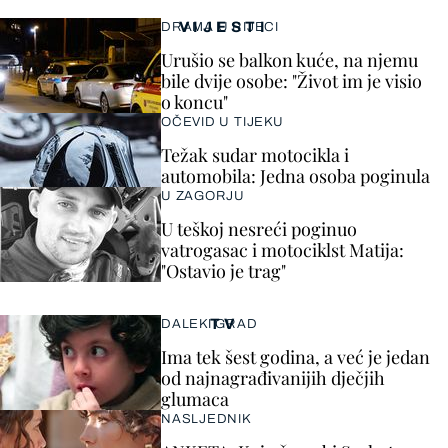
VIJESTI
DRAMA U RIJECI
Urušio se balkon kuće, na njemu
bile dvije osobe: "Život im je visio
o koncu"
OČEVID U TIJEKU
Težak sudar motocikla i
automobila: Jedna osoba poginula
U ZAGORJU
U teškoj nesreći poginuo
vatrogasac i motociklst Matija:
"Ostavio je trag"
TV
DALEKI GRAD
Ima tek šest godina, a već je jedan
od najnagrađivanijih dječjih
glumaca
NASLJEDNIK