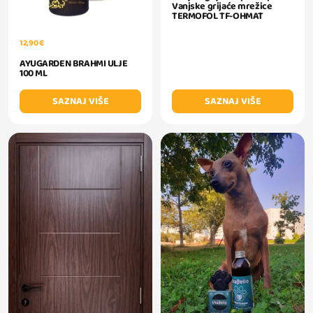
Vanjske grijaće mrežice
TERMOFOL TF-OHMAT
12,90 €
AYUGARDEN BRAHMI ULJE
100 ML
SAZNAJ VIŠE
SAZNAJ VIŠE