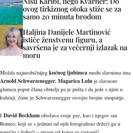
Nisu Karibi, nego Kvarner: Do
ovog tirkiznog otoka stiže se za
samo 20 minuta brodom
Haljina Danijele Martinović
ističe ženstvenu figuru, a
savršena je za večernji izlazak na
moru
kućnog ljubimca
Možda najneobičnijeg
među slavnima ima
Arnold Schwarzenegger.
Magarica Lulu
je slavnom
glumcu poput člana obitelji pa je pušta i da jede s njim u
kuhinji, čime je Schwarzenegger osvojio brojne simpatije.
David Bec
kham
I
obožava svoje pse, kao i njegov sin
Romeo, koji se s jednim od njih fotografirao držeći ga u
naručju i ljubeći – prizor od kojeg se rastopiš!