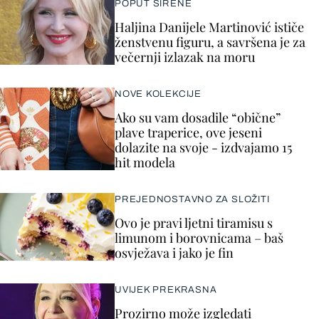
POPUT SIRENE
Haljina Danijele Martinović ističe
ženstvenu figuru, a savršena je za
večernji izlazak na moru
NOVE KOLEKCIJE
Ako su vam dosadile “obične”
plave traperice, ove jeseni
dolazite na svoje - izdvajamo 15
hit modela
PREJEDNOSTAVNO ZA SLOŽITI
Ovo je pravi ljetni tiramisu s
limunom i borovnicama – baš
osvježava i jako je fin
UVIJEK PREKRASNA
Prozirno može izgledati