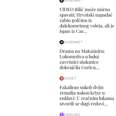
NOGOMET
VIDEO Bilić može mirno
spavati: Hrvatski napadač
zabio golčinu iz
dalekometnog voleja, ali je
ispao iz Car...
NOGOMET
Drama na Maksimiru:
Lokomotiva u ludoj
završnici utakmice
dokrajčila Goricu...
SVIJET
Eskalirao sukob dviju
zemalja nakon krize u
enklavi: U zračnim lukama
stvorili se dugi redovi...
VIRALNO