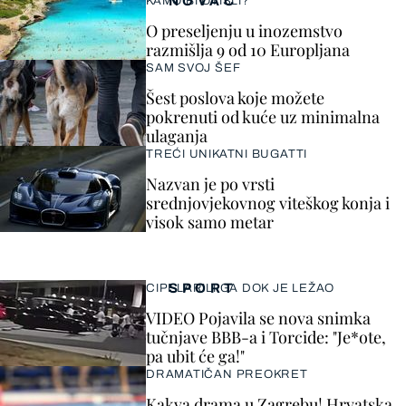
NOVAC
KAMO BI OTIŠLI?
O preseljenju u inozemstvo
razmišlja 9 od 10 Europljana
SAM SVOJ ŠEF
Šest poslova koje možete
pokrenuti od kuće uz minimalna
ulaganja
TREĆI UNIKATNI BUGATTI
Nazvan je po vrsti
srednjovjekovnog viteškog konja i
visok samo metar
SPORT
CIPELARILI GA DOK JE LEŽAO
VIDEO Pojavila se nova snimka
tučnjave BBB-a i Torcide: "Je*ote,
pa ubit će ga!"
DRAMATIČAN PREOKRET
Kakva drama u Zagrebu! Hrvatska