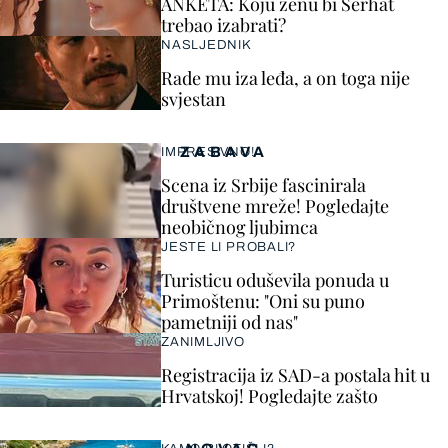
ANKETA: Koju ženu bi Serhat
trebao izabrati?
NASLJEDNIK
Rade mu iza leđa, a on toga nije
svjestan
ZABAVA
IMPRESIVNO!
Scena iz Srbije fascinirala
društvene mreže! Pogledajte
neobičnog ljubimca
JESTE LI PROBALI?
Turisticu oduševila ponuda u
Primoštenu: "Oni su puno
pametniji od nas"
ZANIMLJIVO
Registracija iz SAD-a postala hit u
Hrvatskoj! Pogledajte zašto