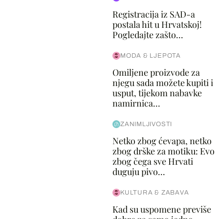
Registracija iz SAD-a
postala hit u Hrvatskoj!
Pogledajte zašto...
MODA & LJEPOTA
Omiljene proizvode za
njegu sada možete kupiti i
usput, tijekom nabavke
namirnica...
ZANIMLJIVOSTI
Netko zbog ćevapa, netko
zbog drške za motiku: Evo
zbog čega sve Hrvati
duguju pivo...
KULTURA & ZABAVA
Kad su uspomene previše