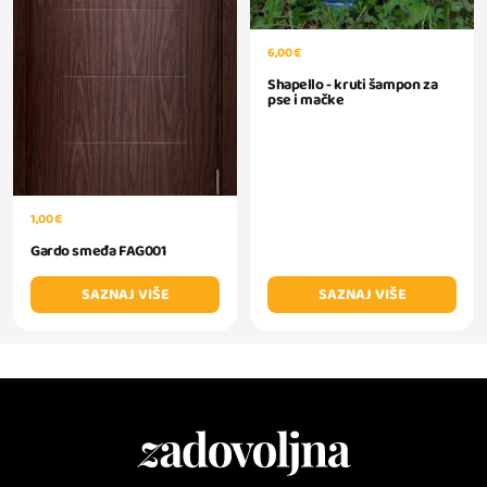
6,00 €
Shapello - kruti šampon za
pse i mačke
1,00 €
Gardo smeđa FAG001
SAZNAJ VIŠE
SAZNAJ VIŠE