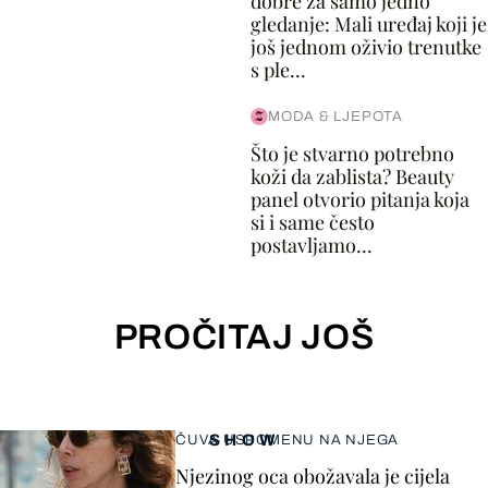
dobre za samo jedno
gledanje: Mali uređaj koji je
još jednom oživio trenutke
s ple...
MODA & LJEPOTA
Što je stvarno potrebno
koži da zablista? Beauty
panel otvorio pitanja koja
si i same često
postavljamo...
PROČITAJ JOŠ
SHOW
ČUVA USPOMENU NA NJEGA
Njezinog oca obožavala je cijela