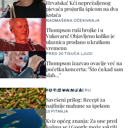
Hrvatska! Kći neprežaljenog
pjevača projurila špicom na dva
kotača
NADMAŠENA OČEKIVANJA
Thompson ruši brojke i u
Vukovaru! Objavljeno koliko je
ulaznica prodano u kratkom
vremenu
PRED 20 TISUĆA LJUDI
Thompson izazvao ovacije već na
početku koncerta: "Što ću kad sam
slab..."
PUTOVANJA
UZ RUČAK ILI VEČERU
Savršeni prilog: Recept za
najfinije mahune sa špekom
15 PITANJA
Kviz općeg znanja: Za one pred
kojima se i Google može sakriti