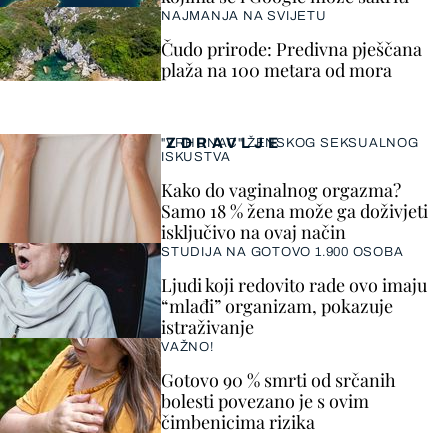
NAJMANJA NA SVIJETU
Čudo prirode: Predivna pješčana
plaža na 100 metara od mora
ZDRAVLJE
"VRHUNAC" ŽENSKOG SEKSUALNOG
ISKUSTVA
Kako do vaginalnog orgazma?
Samo 18 % žena može ga doživjeti
isključivo na ovaj način
STUDIJA NA GOTOVO 1.900 OSOBA
Ljudi koji redovito rade ovo imaju
“mlađi” organizam, pokazuje
istraživanje
VAŽNO!
Gotovo 90 % smrti od srčanih
bolesti povezano je s ovim
čimbenicima rizika