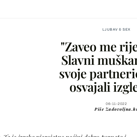
LJUBAV & SEX
"Zaveo me rij
Slavni muškar
svoje partneri
Facebook
osvajali izg
X
06-11-2022
Piše
Zadovoljna.h
WhatsApp
Viber
 Ta je izreka vjerojatno većini dobro poznata i