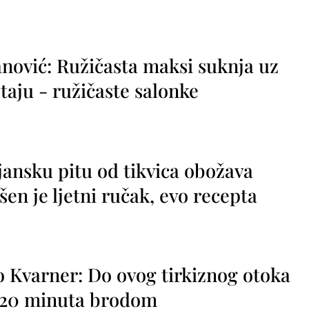
nović: Ružičasta maksi suknja uz
taju - ružičaste salonke
jansku pitu od tikvica obožava
vršen je ljetni ručak, evo recepta
o Kvarner: Do ovog tirkiznog otoka
o 20 minuta brodom