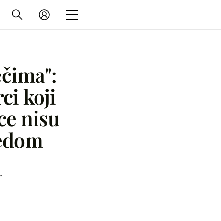
ečima":
ci koji
ce nisu
ledom
r