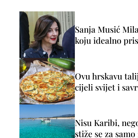
Sanja Musić Mila
koju idealno pris
Ovu hrskavu tali
cijeli svijet i sa
Nisu Karibi, neg
stiže se za sam