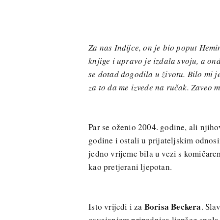
Za nas Indijce, on je bio poput Hem
knjige i upravo je izdala svoju, a on
se dotad dogodila u životu. Bilo mi j
za to da me izvede na ručak. Zaveo m
Par se oženio 2004. godine, ali njiho
godine i ostali u prijateljskim odnosi
jedno vrijeme bila u vezi s komičar
kao pretjerani ljepotan.
Borisa Beckera
Isto vrijedi i za
. Sla
osvajanjem pripadnica ljepšeg spola,