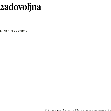
Slika nije dostupna
Ljepota je u očima promatrača.