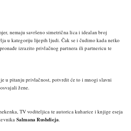
mjer, nemaju savršeno simetrična lica i idealan broj
ja u kategoriju lijepih ljudi. Čak se i čudimo kada netko
ronađe izrazito privlačnog partnera ili partnericu te
je u pitanju privlačnost, potvrdit će to i mnogi slavni
osvajali žene.
nekenka, TV voditeljica te autorica kuharice i knjige eseja
Salmana Rushdieja
iževnika
.