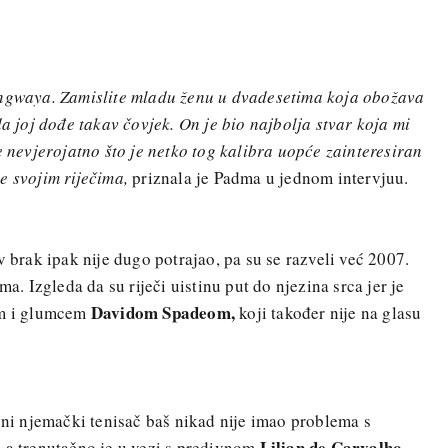
ingwaya. Zamislite mladu ženu u dvadesetima koja obožava
da joj dođe takav čovjek. On je bio najbolja stvar koja mi
e nevjerojatno što je netko tog kalibra uopće zainteresiran
e svojim riječima,
priznala je Padma u jednom intervjuu.
v brak ipak nije dugo potrajao, pa su se razveli već 2007.
ma. Izgleda da su riječi uistinu put do njezina srca jer je
Davidom Spadeom,
em i glumcem
koji također nije na glasu
vni njemački tenisač baš nikad nije imao problema s
Lilian de Carvalho
 a trenutačno je u vezi s predivnom
.