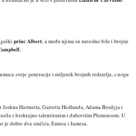
princ Albert
negaški
, a među njima su navodno bile i brojne
Campbell
.
lumaca svoje generacije i miljenik brojnih redatelja, s nogu
ut Joshna Hartnetta, Garretta Hedlunda, Adama Brodyja i
krasila s beskrajno talentiranim i duhovitim Plemonsom. U
r je dobio dva sinčića, Ennisa i Jamesa.