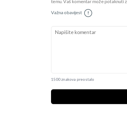
temu. Vaš komentar može potaknuti zani
Važna obavijest
!
1500 znakova preostalo