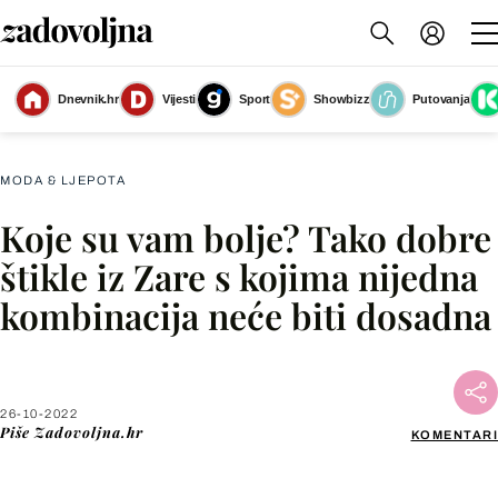
Dnevnik.hr
Vijesti
Sport
Showbizz
Putovanja
Slika nije dostupna
MODA & LJEPOTA
Koje su vam bolje? Tako dobre
Facebook
štikle iz Zare s kojima nijedna
kombinacija neće biti dosadna
X
WhatsApp
26-10-2022
Piše
Zadovoljna.hr
KOMENTARI
Viber