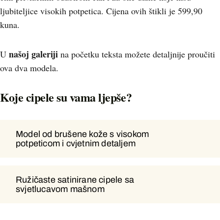
ljubiteljice visokih potpetica. Cijena ovih štikli je 599,90
kuna.
našoj galeriji
U
na početku teksta možete detaljnije proučiti
ova dva modela.
Koje cipele su vama ljepše?
Model od brušene kože s visokom
Model od brušene kože s visokom
potpeticom i cvjetnim detaljem
potpeticom i cvjetnim detaljem
Ružičaste satinirane cipele sa
Ružičaste satinirane cipele sa
svjetlucavom mašnom
svjetlucavom mašnom