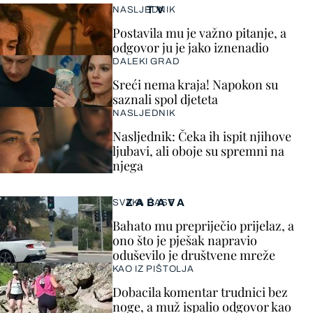
TV
NASLJEDNIK
Postavila mu je važno pitanje, a
odgovor ju je jako iznenadio
DALEKI GRAD
Sreći nema kraja! Napokon su
saznali spol djeteta
NASLJEDNIK
Nasljednik: Čeka ih ispit njihove
ljubavi, ali oboje su spremni na
njega
ZABAVA
SVAKA ČAST
Bahato mu prepriječio prijelaz, a
ono što je pješak napravio
oduševilo je društvene mreže
KAO IZ PIŠTOLJA
Dobacila komentar trudnici bez
noge, a muž ispalio odgovor kao