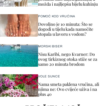
možda i najljepšu bijelu kuhinju
POMOĆ KOD VRUĆINA
Dovoljno je 10 minuta: Što se
dogodi u tijelu kada namočite
stopala u lavoru s vodom?
MORSKI BISER
Nisu Karibi, nego Kvarner: Do
ovog tirkiznog otoka stiže se za
samo 20 minuta brodom
VOLE SUNCE
Nama smeta paklena vrućina, ali
njima ne: Ovo cvijeće uživa i na
plus 40