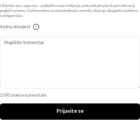
Uključite se u raspravu – podijelite svoje mišljenje, postavite pitanja ili ponudite svoj
pogled na temu. Vaš komentar može potaknuti zanimljiv dijalog i obogatiti zajednicu
našeg portala.
Važna obavijest
!
1500 znakova preostalo
Prijavite se