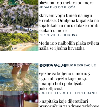
plaža na 100 metara od mora
NEDALEKO OD PLOČA
Skriveni vojni tuneli na jugu
Hrvatske: Omiljena kupališta na
koja lokalci u miru dolaze roniti i
skakati u more
POKROVITELJ CORONA
Među 100 najboljih plaža svijeta
našla se i jedna hrvatska
ZDRAVLJE
NAJSIGURNIJI OBLIK REKREACIJE
Vježbe za koljeno u moru: 5
sigurnih vježbi koje mogu
smanjiti bol i poboljšati
pokretljivost
VRIJEDI IH UVRSTITI U PREHRANU
6 napitaka koje dijetetičari
preporučuju za zdrave zglobove