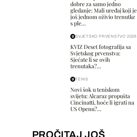
dobre za samo jedno
gledanje: Mali uređaj koji je
još jednom oživio trenutke
s ple...
SVJETSKO PRVENSTVO 2026
KVIZ Deset fotografija sa
Svjetskog prvenstva:
Sjećate li se ovih
trenutaka?...
TENIS
Novi šok u teniskom
svijetu: Alcaraz propušta
Cincinatti, hoće li igrati na
US Openu?...
PROČITAJ JOŠ