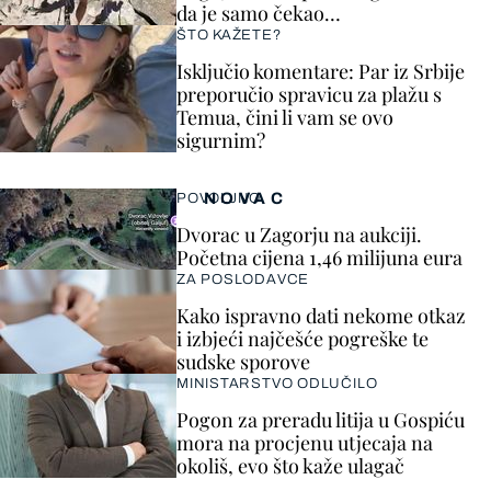
da je samo čekao…
ŠTO KAŽETE?
Isključio komentare: Par iz Srbije
preporučio spravicu za plažu s
Temua, čini li vam se ovo
sigurnim?
NOVAC
POVOLJNO
Dvorac u Zagorju na aukciji.
Početna cijena 1,46 milijuna eura
ZA POSLODAVCE
Kako ispravno dati nekome otkaz
i izbjeći najčešće pogreške te
sudske sporove
MINISTARSTVO ODLUČILO
Pogon za preradu litija u Gospiću
mora na procjenu utjecaja na
okoliš, evo što kaže ulagač