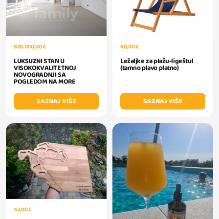
920.000,00 €
60,00 €
LUKSUZNI STAN U
Ležaljke za plažu-ligeštul
VISOKOKVALITETNOJ
(tamno plavo platno)
NOVOGRADNJI SA
POGLEDOM NA MORE
SAZNAJ VIŠE
SAZNAJ VIŠE
42,00 €