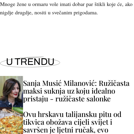
Mnoge žene u ormaru vole imati dobar par štikli koje će, ako
nigdje drugdje, nositi u svečanim prigodama.
U TRENDU
Sanja Musić Milanović: Ružičasta
maksi suknja uz koju idealno
pristaju - ružičaste salonke
Ovu hrskavu talijansku pitu od
tikvica obožava cijeli svijet i
savršen je ljetni ručak, evo