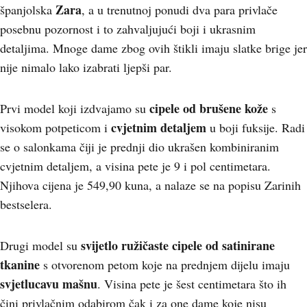
Zara
španjolska
, a u trenutnoj ponudi dva para privlače
posebnu pozornost i to zahvaljujući boji i ukrasnim
detaljima. Mnoge dame zbog ovih štikli imaju slatke brige jer
nije nimalo lako izabrati ljepši par.
cipele od brušene kože
Prvi model koji izdvajamo su
s
cvjetnim detaljem
visokom potpeticom i
u boji fuksije. Radi
se o salonkama čiji je prednji dio ukrašen kombiniranim
cvjetnim detaljem, a visina pete je 9 i pol centimetara.
Njihova cijena je 549,90 kuna, a nalaze se na popisu Zarinih
bestselera.
s
vijetlo ružičaste cipele od satinirane
Drugi model su
tkanine
s otvorenom petom koje na prednjem dijelu imaju
svjetlucavu mašnu
. Visina pete je šest centimetara što ih
čini privlačnim odabirom čak i za one dame koje nisu