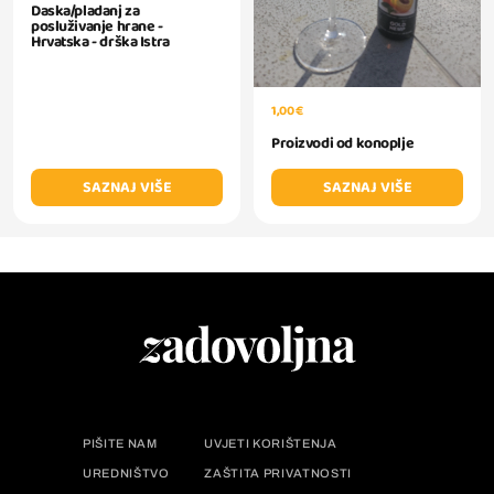
Daska/pladanj za
posluživanje hrane -
Hrvatska - drška Istra
1,00 €
Proizvodi od konoplje
SAZNAJ VIŠE
SAZNAJ VIŠE
PIŠITE NAM
UVJETI KORIŠTENJA
UREDNIŠTVO
ZAŠTITA PRIVATNOSTI