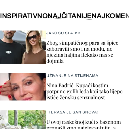
INSPIRATIVNO
NAJČITANIJE
NAJKOMEN
JAKO SU SLATKI!
Zbog simpatičnog para sa špice
zaboravili smo i na modu, no
njezina haljina itekako nas se
dojmila
UŽIVANJE NA STIJENAMA
Nina Badrić: Kupaći kostim
potpuno golih leđa koji tako lijepo
ističe žensku senzualnost
I TERASA JE SAN SNOVA!
U ovoj raskošnoj kući s bazenom
pronašli smo najelegantniju, a