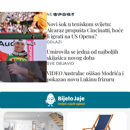
SPORT
NEMA KRAJA
Novi šok u teniskom svijetu:
Alcaraz propušta Cincinatti, hoće
li igrati na US Openu?
ODLAZI
Umirovila se jedna od najboljih
skijašica novog doba
SVE OBJAVIO
VIDEO Australac ošišao Modrića i
pokazao novu Lukinu frizuru