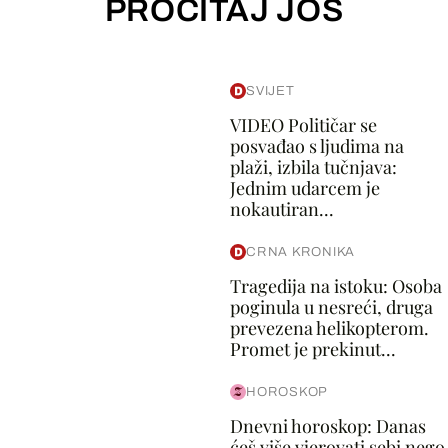
PROČITAJ JOŠ
SVIJET
VIDEO Političar se
posvađao s ljudima na
plaži, izbila tučnjava:
Jednim udarcem je
nokautiran...
CRNA KRONIKA
Tragedija na istoku: Osoba
poginula u nesreći, druga
prevezena helikopterom.
Promet je prekinut...
HOROSKOP
Dnevni horoskop: Danas
ćeš više vjerovati sebi nego