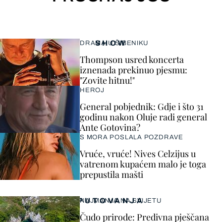
SHOW
DRAMA U ŠIBENIKU
Thompson usred koncerta
iznenada prekinuo pjesmu:
"Zovite hitnu!"
HEROJ
General pobjednik: Gdje i što 31
godinu nakon Oluje radi general
Ante Gotovina?
S MORA POSLALA POZDRAVE
Vruće, vruće! Nives Celzijus u
vatrenom kupaćem malo je toga
prepustila mašti
PUTOVANJA
NAJMANJA NA SVIJETU
Čudo prirode: Predivna pješčana