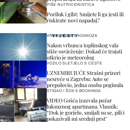
PIŠE NUTRICIONISTICA
Poriluk i giht: Smijete li ga jesti ili
riskirate novi napadaj?
VIJESTI
VREMENSKA PROGNOZA
Nakon vrhunca toplinskog vala
stiže osvježenje: Dokad će trajati
otkrio je meteorolog
VOZILO SLETJELO S CESTE
UZNEMIRUJUĆE Strašni prizori
nesreće u Zagrebu: Auto se
prepolovio, jedna osoba poginula
STIGAO I ŠOK S BOOKINGA
VIDEO Gošća izazvala požar
luksuznog apartmana. Vlasnik:
“Dok je gorjelo, smijali su se, pili i
pokazivali mi srednji prst"