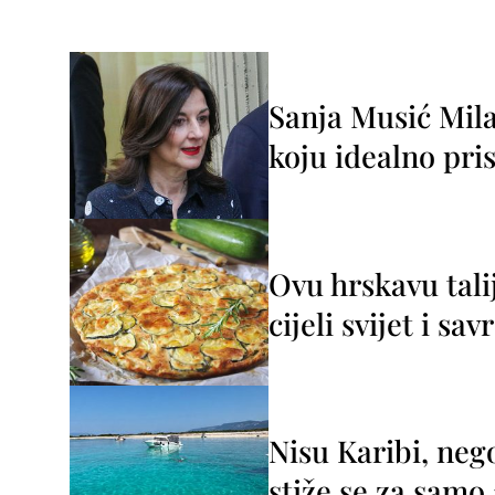
Sanja Musić Mila
koju idealno pris
Ovu hrskavu tali
cijeli svijet i sa
Nisu Karibi, neg
stiže se za sam