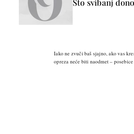
Što svibanj don
Iako ne zvuči baš sjajno, ako vas kr
opreza neće biti naodmet – posebice 