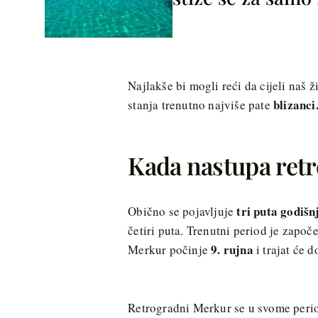
Najlakše bi mogli reći da cijeli naš 
blizanci
stanja trenutno najviše pate
Kada nastupa ret
tri puta godišn
Obično se pojavljuje
četiri puta. Trenutni period je započ
9. rujna
Merkur počinje
i trajat će 
Retrogradni Merkur se u svome perio