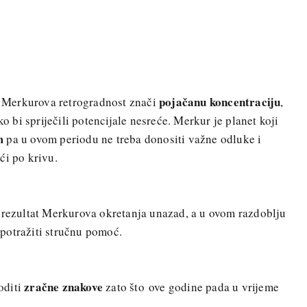
pojačanu koncentraciju
u, Merkurova retrogradnost znači
,
ko bi spriječili potencijale nesreće. Merkur je planet koji
m
pa u ovom periodu ne treba donositi važne odluke i
ći po krivu.
r rezultat Merkurova okretanja unazad, a u ovom razdoblju
ć potražiti stručnu pomoć.
zračne znakove
oditi
zato što ove godine pada u vrijeme