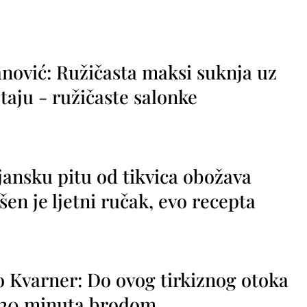
nović: Ružičasta maksi suknja uz
taju - ružičaste salonke
jansku pitu od tikvica obožava
vršen je ljetni ručak, evo recepta
o Kvarner: Do ovog tirkiznog otoka
o 20 minuta brodom