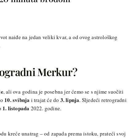
život naiđe na jedan veliki kvar, a od ovog astrološkog
.
rogradni Merkur?
je
, ali ova godina je posebna jer ćemo se s njime suočiti
10. svibnja
3. lipnja
eo
i trajat će do
. Sljedeći retrogradni
1. listopada
do
2022. godine.
du kreće unatrag – od zapada prema istoku, prateći svoj