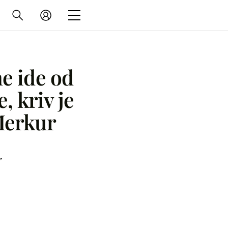
e ide od
, kriv je
Merkur
r