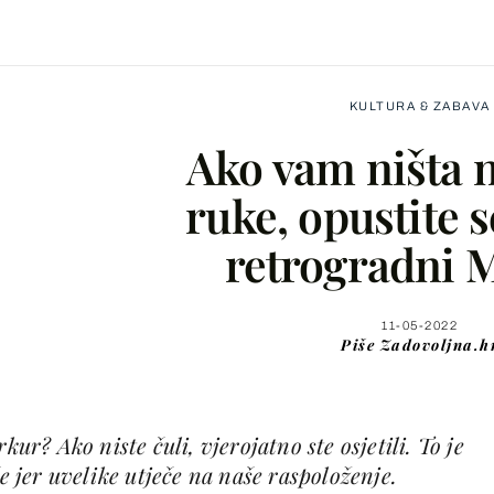
KULTURA & ZABAVA
Ako vam ništa n
ruke, opustite se
retrogradni 
Facebook
X
11-05-2022
Piše
Zadovoljna.h
WhatsApp
kur? Ako niste čuli, vjerojatno ste osjetili. To je
Viber
še jer uvelike utječe na naše raspoloženje.