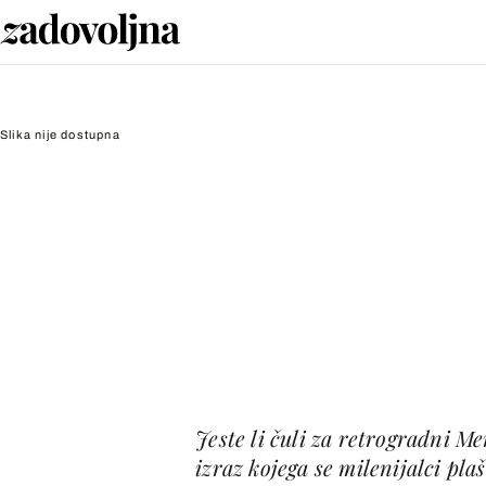
Slika nije dostupna
Jeste li čuli za retrogradni Mer
izraz kojega se milenijalci pla