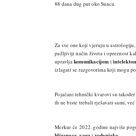
88 dana dug put oko Sunca.
Za sve one koji vjeruju u astrologij
pažljiviji način života i opreznost ka
komunikacijom
intelekto
upravlja
i
izlagati se razgovorima koji mogu po
Pojačani tehnički kvarovi su takođe
ih ne biste trebali rješavati sami, ve
Merkur će 2022. godine najviše pog
blizanaca
vaga
vodenjaka
,
i
.