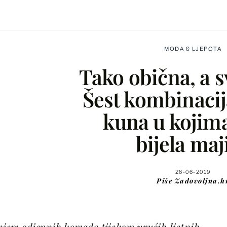
MODA & LJEPOTA
Tako obična, a s
Šest kombinacij
kuna u kojima
Facebook
bijela maj
X
26-06-2019
Piše
Zadovoljna.h
WhatsApp
Viber
jem odjevnih komada tijekom vrućih ljetnih