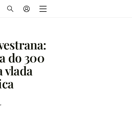
vestrana:
a do 300
 vlada
ica
r