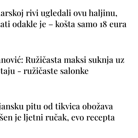
rskoj rivi ugledali ovu haljinu,
ti odakle je – košta samo 18 eura
nović: Ružičasta maksi suknja uz
taju - ružičaste salonke
jansku pitu od tikvica obožava
vršen je ljetni ručak, evo recepta