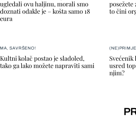
ugledali ovu haljinu, morali smo
posežete 
doznati odakle je – košta samo 18
to čini o
eura
MA, SAVRŠENO!
(NE)PRIMJ
Kultni kolač postao je sladoled,
Svećenik 
tako ga lako možete napraviti sami
usred topl
njim?
PR