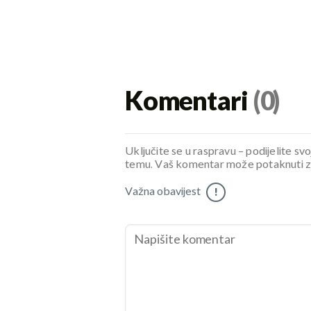
Komentari
(0)
Uključite se u raspravu – podijelite svo
temu. Vaš komentar može potaknuti zani
Važna obavijest
!