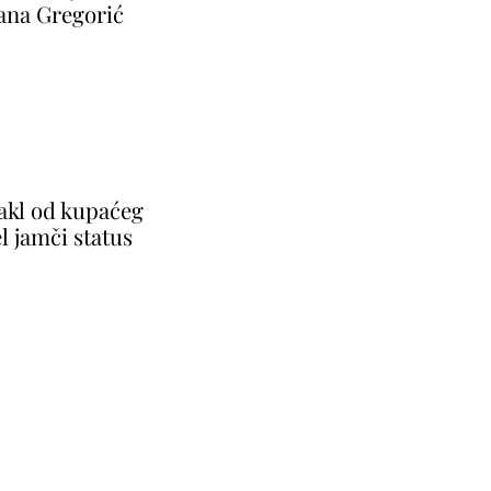
jana Gregorić
takl od kupaćeg
l jamči status