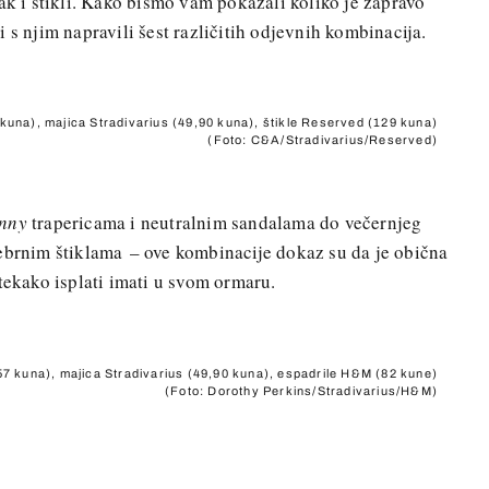
ak i štikli. Kako bismo vam pokazali koliko je zapravo
 s njim napravili šest različitih odjevnih kombinacija.
kuna), majica Stradivarius (49,90 kuna), štikle Reserved (129 kuna)
(Foto: C&A/Stradivarius/Reserved)
inny
trapericama i neutralnim sandalama do večernjeg
rebrnim štiklama – ove kombinacije dokaz su da je obična
tekako isplati imati u svom ormaru.
7 kuna), majica Stradivarius (49,90 kuna), espadrile H&M (82 kune)
(Foto: Dorothy Perkins/Stradivarius/H&M)