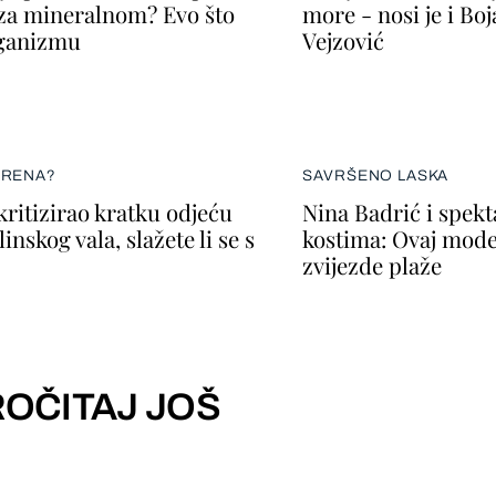
za mineralnom? Evo što
more - nosi je i Bo
rganizmu
Vejzović
ERENA?
SAVRŠENO LASKA
kritizirao kratku odjeću
Nina Badrić i spek
inskog vala, slažete li se s
kostima: Ovaj mode
zvijezde plaže
OČITAJ JOŠ