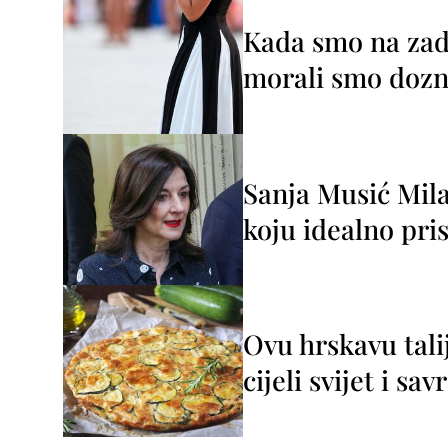
Kada smo na zada
morali smo dozna
Sanja Musić Mila
koju idealno pris
Ovu hrskavu tali
cijeli svijet i sa