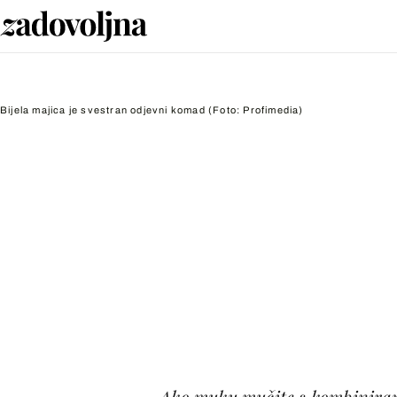
Bijela majica je svestran odjevni komad
(Foto: Profimedia)
Ako muku mučite s kombiniran