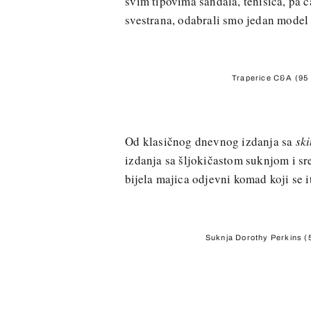
svim tipovima sandala, tenisica, pa č
svestrana, odabrali smo jedan model i
Traperice C&A (95 
Od klasičnog dnevnog izdanja sa
sk
izdanja sa šljokičastom suknjom i s
bijela majica odjevni komad koji se i
Suknja Dorothy Perkins (5