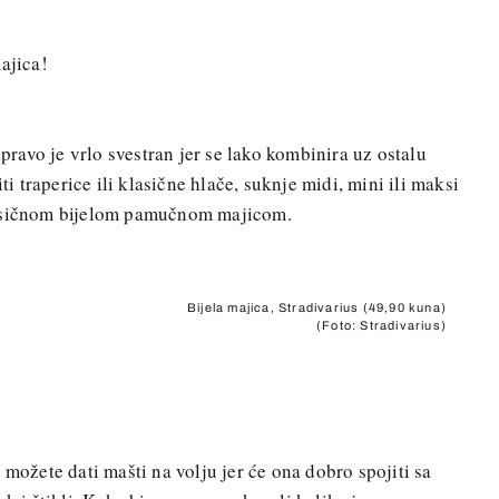
ajica!
avo je vrlo svestran jer se lako kombinira uz ostalu
ti traperice ili klasične hlače, suknje midi, mini ili maksi
lasičnom bijelom pamučnom majicom.
Bijela majica, Stradivarius (49,90 kuna)
(Foto: Stradivarius)
 možete dati mašti na volju jer će ona dobro spojiti sa