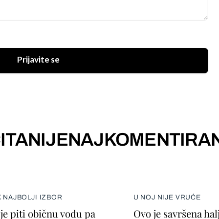
Prijavite se
ITANIJE
NAJKOMENTIRAN
K NAJBOLJI IZBOR
U NOJ NIJE VRUĆE
je piti običnu vodu pa
Ovo je savršena halj