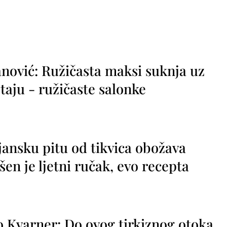
nović: Ružičasta maksi suknja uz
taju - ružičaste salonke
jansku pitu od tikvica obožava
vršen je ljetni ručak, evo recepta
o Kvarner: Do ovog tirkiznog otoka