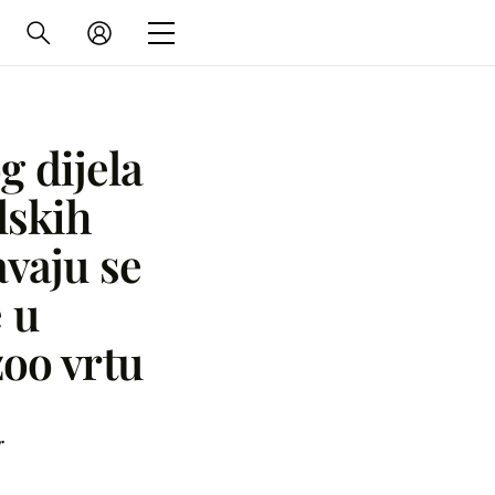
 dijela
lskih
vaju se
 u
oo vrtu
r