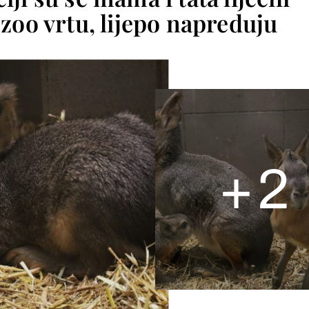
oo vrtu, lijepo napreduju
+
2