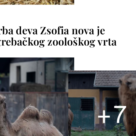
ba deva Zsofia nova je
grebačkog zoološkog vrta
+
7