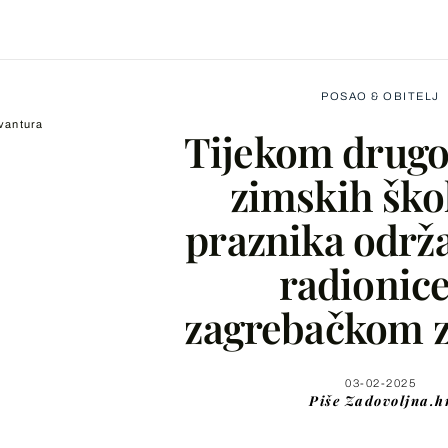
POSAO & OBITELJ
avantura
Tijekom drugog
zimskih ško
praznika održa
Facebook
radionice
X
zagrebačkom z
WhatsApp
03-02-2025
Piše
Zadovoljna.h
Viber