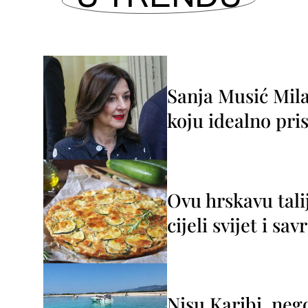
Sanja Musić Mila
koju idealno pris
Ovu hrskavu tali
cijeli svijet i sa
Nisu Karibi, neg