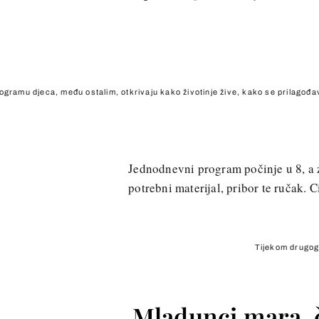
rogramu djeca, među ostalim, otkrivaju kako životinje žive, kako se prilagođav
Jednodnevni program počinje u 8, a 
potrebni materijal, pribor te ručak.
Tijekom drugog 
Mladunci mara, či