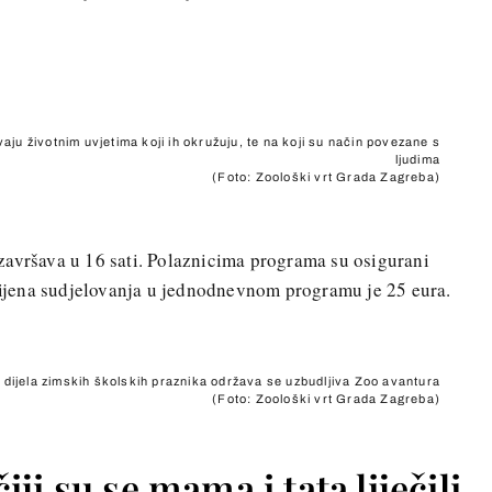
aju životnim uvjetima koji ih okružuju, te na koji su način povezane s
ljudima
(Foto: Zoološki vrt Grada Zagreba)
završava u 16 sati. Polaznicima programa su osigurani
 Cijena sudjelovanja u jednodnevnom programu je 25 eura.
dijela zimskih školskih praznika održava se uzbudljiva Zoo avantura
(Foto: Zoološki vrt Grada Zagreba)
ji su se mama i tata liječili