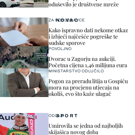
oduševilo je društvene mreže
NOVAC
ZA POSLODAVCE
Kako ispravno dati nekome otkaz
i izbjeći najčešće pogreške te
sudske sporove
POVOLJNO
Dvorac u Zagorju na aukciji.
Početna cijena 1,46 milijuna eura
MINISTARSTVO ODLUČILO
Pogon za preradu litija u Gospiću
mora na procjenu utjecaja na
okoliš, evo što kaže ulagač
SPORT
ODLAZI
Umirovila se jedna od najboljih
skijašica novog doba