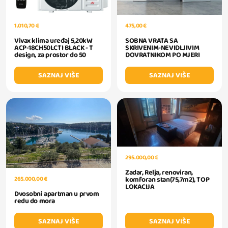
1.010,70 €
475,00 €
Vivax klima uređaj 5,20kW
SOBNA VRATA SA
ACP-18CH50LCTI BLACK - T
SKRIVENIM-NEVIDLJIVIM
design, za prostor do 50
DOVRATNIKOM PO MJERI
SAZNAJ VIŠE
SAZNAJ VIŠE
295.000,00 €
Zadar, Relja, renoviran,
komforan stan(75,7m2), TOP
265.000,00 €
LOKACIJA
Dvosobni apartman u prvom
redu do mora
SAZNAJ VIŠE
SAZNAJ VIŠE