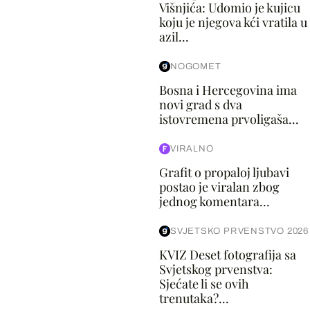
Višnjića: Udomio je kujicu
koju je njegova kći vratila u
azil...
NOGOMET
Bosna i Hercegovina ima
novi grad s dva
istovremena prvoligaša...
VIRALNO
Grafit o propaloj ljubavi
postao je viralan zbog
jednog komentara...
SVJETSKO PRVENSTVO 2026
KVIZ Deset fotografija sa
Svjetskog prvenstva:
Sjećate li se ovih
trenutaka?...