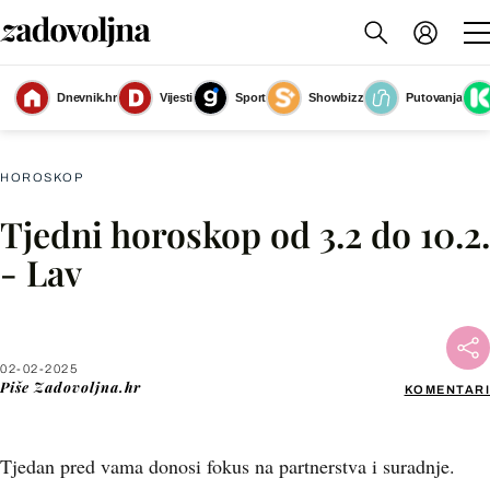
Dnevnik.hr
Vijesti
Sport
Showbizz
Putovanja
Tjedni horoskop za veljaču - 10
(Foto: Zadovoljna.hr)
HOROSKOP
Tjedni horoskop od 3.2 do 10.2.
Facebook
- Lav
X
02-02-2025
WhatsApp
Piše
Zadovoljna.hr
KOMENTARI
Viber
Tjedan pred vama donosi fokus na partnerstva i suradnje.