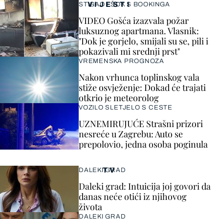
VIJESTI
STIGAO I ŠOK S BOOKINGA
VIDEO Gošća izazvala požar
luksuznog apartmana. Vlasnik:
"Dok je gorjelo, smijali su se, pili i
pokazivali mi srednji prst"
VREMENSKA PROGNOZA
Nakon vrhunca toplinskog vala
stiže osvježenje: Dokad će trajati
otkrio je meteorolog
VOZILO SLETJELO S CESTE
UZNEMIRUJUĆE Strašni prizori
nesreće u Zagrebu: Auto se
prepolovio, jedna osoba poginula
TV
DALEKI GRAD
Daleki grad: Intuicija joj govori da
danas neće otići iz njihovog
života
DALEKI GRAD