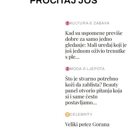
PROČITAJ JOŠ
KULTURA & ZABAVA
Kad su uspomene previše
dobre za samo jedno
gledanje: Mali uređaj koji je
još jednom oživio trenutke
s ple...
MODA & LJEPOTA
Što je stvarno potrebno
koži da zablista? Beauty
panel otvorio pitanja koja
si i same često
postavljamo...
CELEBRITY
Veliki potez Gorana