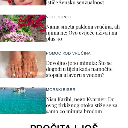
ističe žensku senzualnost
VOLE SUNCE
Nama smeta paklena vrućina, ali
njima ne: Ovo cvijeće uživa i na
plus 40
POMOĆ KOD VRUĆINA
Dovoljno je 10 minuta: Što se
dogodi u tijelu kada namočite
stopala u lavoru s vodom?
MORSKI BISER
Nisu Karibi, nego Kvarner: Do
ovog tirkiznog otoka stiže se za
samo 20 minuta brodom