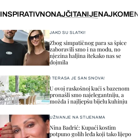
INSPIRATIVNO
NAJČITANIJE
NAJKOMEN
JAKO SU SLATKI!
Zbog simpatičnog para sa špice
zaboravili smo i na modu, no
njezina haljina itekako nas se
dojmila
I TERASA JE SAN SNOVA!
U ovoj raskošnoj kući s bazenom
pronašli smo najelegantniju, a
možda i najljepšu bijelu kuhinju
UŽIVANJE NA STIJENAMA
Nina Badrić: Kupaći kostim
potpuno golih leđa koji tako lijepo