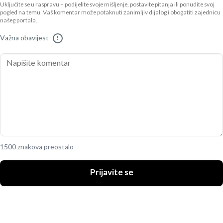
Uključite se u raspravu – podijelite svoje mišljenje, postavite pitanja ili ponudite svoj
pogled na temu. Vaš komentar može potaknuti zanimljiv dijalog i obogatiti zajednicu
našeg portala.
Važna obavijest
!
1500 znakova preostalo
Prijavite se