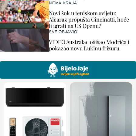
NEMA KRAJA
Novi šok u teniskom svijetu:
Alcaraz propušta Cincinatti, hoće
li igrati na US Openu?
SVE OBJAVIO
VIDEO Australac ošišao Modrića i
pokazao novu Lukinu frizuru