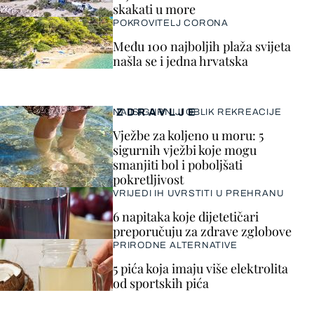
skakati u more
POKROVITELJ CORONA
Među 100 najboljih plaža svijeta
našla se i jedna hrvatska
ZDRAVLJE
NAJSIGURNIJI OBLIK REKREACIJE
Vježbe za koljeno u moru: 5
sigurnih vježbi koje mogu
smanjiti bol i poboljšati
pokretljivost
VRIJEDI IH UVRSTITI U PREHRANU
6 napitaka koje dijetetičari
preporučuju za zdrave zglobove
PRIRODNE ALTERNATIVE
5 pića koja imaju više elektrolita
od sportskih pića