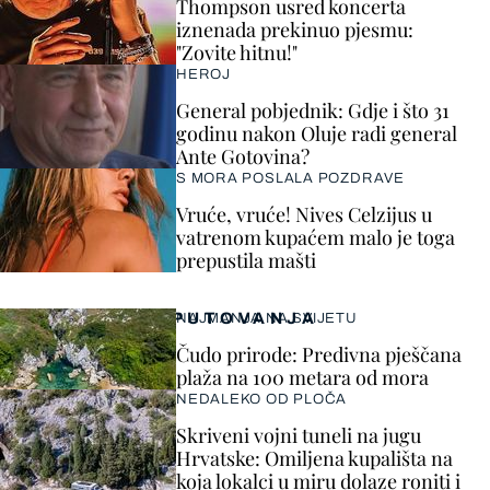
Thompson usred koncerta
iznenada prekinuo pjesmu:
"Zovite hitnu!"
HEROJ
General pobjednik: Gdje i što 31
godinu nakon Oluje radi general
Ante Gotovina?
S MORA POSLALA POZDRAVE
Vruće, vruće! Nives Celzijus u
vatrenom kupaćem malo je toga
prepustila mašti
PUTOVANJA
NAJMANJA NA SVIJETU
Čudo prirode: Predivna pješčana
plaža na 100 metara od mora
NEDALEKO OD PLOČA
Skriveni vojni tuneli na jugu
Hrvatske: Omiljena kupališta na
koja lokalci u miru dolaze roniti i