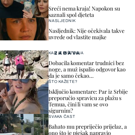
Sreći nema kraja! Napokon su
saznali spol djeteta
NASLJEDNIK
Nasljednik: Nije očekivala takve
uvrede od vlastite majke
ZABAVA
KAO IZ PIŠTOLJA
Dobacila komentar trudnici bez
noge, a muž ispalio odgovor kao
da je samo čekao…
ŠTO KAŽETE?
Isključio komentare: Par iz Srbije
preporučio spravicu za plažu s
Temua, čini li vam se ovo
sigurnim?
SVAKA ČAST
Bahato mu prepriječio prijelaz, a
ono što je pješak napravio