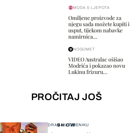
MODA & LJEPOTA
Omiljene proizvode za
njegu sada možete kupiti i
usput, tijekom nabavke
namirnica...
NOGOMET
VIDEO Australac ošišao
Modrića i pokazao novu
Lukinu frizuru...
PROČITAJ JOŠ
SHOW
DRAMA U ŠIBENIKU