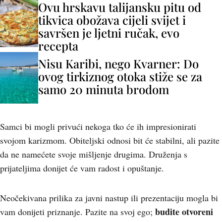
Ovu hrskavu talijansku pitu od
tikvica obožava cijeli svijet i
savršen je ljetni ručak, evo
recepta
Nisu Karibi, nego Kvarner: Do
ovog tirkiznog otoka stiže se za
samo 20 minuta brodom
Samci bi mogli privući nekoga tko će ih impresionirati
svojom karizmom. Obiteljski odnosi bit će stabilni, ali pazite
da ne namećete svoje mišljenje drugima. Druženja s
prijateljima donijet će vam radost i opuštanje.
Neočekivana prilika za javni nastup ili prezentaciju mogla bi
budite otvoreni
vam donijeti priznanje. Pazite na svoj ego;