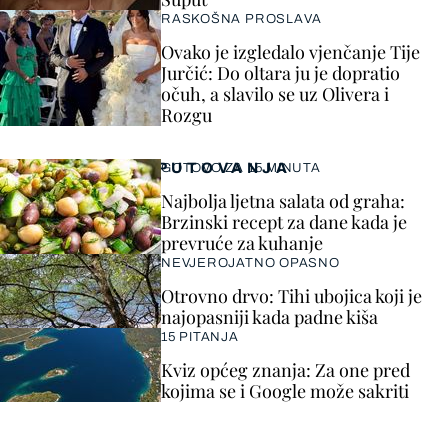
RASKOŠNA PROSLAVA
Ovako je izgledalo vjenčanje Tije
Jurčić: Do oltara ju je dopratio
očuh, a slavilo se uz Olivera i
Rozgu
PUTOVANJA
GOTOVO ZA 15 MINUTA
Najbolja ljetna salata od graha:
Brzinski recept za dane kada je
prevruće za kuhanje
NEVJEROJATNO OPASNO
Otrovno drvo: Tihi ubojica koji je
najopasniji kada padne kiša
15 PITANJA
Kviz općeg znanja: Za one pred
kojima se i Google može sakriti