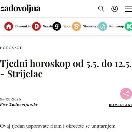
Dnevnik.hr
Vijesti
Sport
Showbizz
Putovanja
Strijelac
(Foto: Zadovoljna.hr)
HOROSKOP
Tjedni horoskop od 5.5. do 12.5.
Facebook
- Strijelac
X
04-05-2025
WhatsApp
Piše
Zadovoljna.hr
KOMENTARI
Viber
Ovaj tjedan usporavate ritam i okrećete se unutarnjem