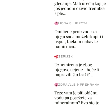
gledanje: Mali uređaj koji je
još jednom oživio trenutke
s ple...
MODA & LJEPOTA
Omiljene proizvode za
njegu sada možete kupiti i
usput, tijekom nabavke
namirnica...
SERIJSKI
Uznemirena je zbog
njegove ucjene - hoće li
napraviti što traži?...
ZDRAVLJE & PREHRANA
Teže vam je piti običnu
vodu pa posežete za
mineralnom? Evo što to