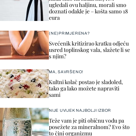
ugledali ovu haljinu, morali smo
doznati odakle je – košta samo 18
eura
(NE)PRIMJERENA?
Svećenik kritizirao kratku odjeću
usred toplinskog vala, slažete li se
s njim?
MA, SAVRŠENO!
Kultni kolač postao je sladoled,
tako ga lako možete napraviti
sami
NIJE UVIJEK NAJBOLJI IZBOR
Teže vam je piti običnu vodu pa
posežete za mineralnom? Evo što
to čini organizmu