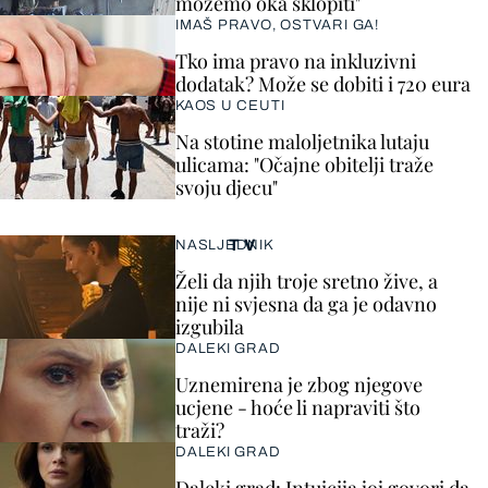
možemo oka sklopiti"
IMAŠ PRAVO, OSTVARI GA!
Tko ima pravo na inkluzivni
dodatak? Može se dobiti i 720 eura
KAOS U CEUTI
Na stotine maloljetnika lutaju
ulicama: "Očajne obitelji traže
svoju djecu"
TV
NASLJEDNIK
Želi da njih troje sretno žive, a
nije ni svjesna da ga je odavno
izgubila
DALEKI GRAD
Uznemirena je zbog njegove
ucjene - hoće li napraviti što
traži?
DALEKI GRAD