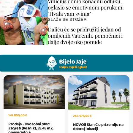
Vinicius donio konačnu odluku,
oglasio se emotivnom porukom:
"Hvala vam svima"
SLAŽE SE STOŽER
Daliću će se pridružiti jedan od
omiljenih Vatrenih, pomoćnici i
dalje dvoje oko ponude
141.800,00 €
267.975,00 €
Prodaja - Dvosobni stan:
NOVO!! Stan C u prizemlju na
Zagreb (Resnik), 35.45 m2,
dobroj lokaciji
novogradnja