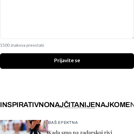
1500 znakova preostalo
Prijavite se
INSPIRATIVNO
NAJČITANIJE
NAJKOMEN
BAŠ EFEKTNA
Kada smo na zadarskoj rivi