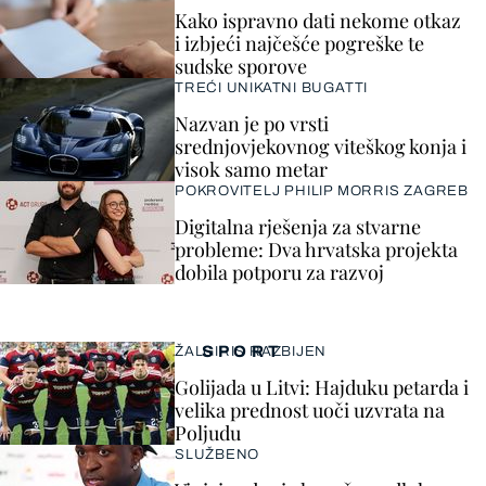
Kako ispravno dati nekome otkaz
i izbjeći najčešće pogreške te
sudske sporove
TREĆI UNIKATNI BUGATTI
Nazvan je po vrsti
srednjovjekovnog viteškog konja i
visok samo metar
POKROVITELJ PHILIP MORRIS ZAGREB
Digitalna rješenja za stvarne
probleme: Dva hrvatska projekta
dobila potporu za razvoj
SPORT
ŽALGIRIS RAZBIJEN
Golijada u Litvi: Hajduku petarda i
velika prednost uoči uzvrata na
Poljudu
SLUŽBENO