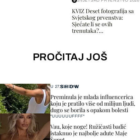
SVJETSKO PRVENSTVO 2026
KVIZ Deset fotografija sa
Svjetskog prvenstva:
Sjećate li se ovih
trenutaka?...
PROČITAJ JOŠ
SHOW
U 27. GODINI
Preminula je mlada influencerica
koju je pratilo više od milijun ljudi,
dugo se borila s opakom bolesti
"UUUUUUFFFF"
Vau, koje noge! Ružičasti badić
istaknuo je najbolje adute Maje
Šuput