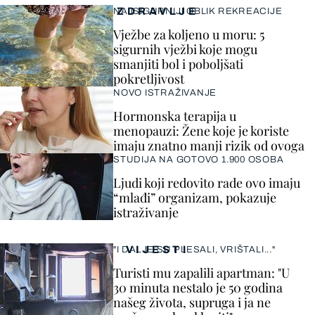
ZDRAVLJE
NAJSIGURNIJI OBLIK REKREACIJE
Vježbe za koljeno u moru: 5
sigurnih vježbi koje mogu
smanjiti bol i poboljšati
pokretljivost
NOVO ISTRAŽIVANJE
Hormonska terapija u
menopauzi: Žene koje je koriste
imaju znatno manji rizik od ovoga
STUDIJA NA GOTOVO 1.900 OSOBA
Ljudi koji redovito rade ovo imaju
“mlađi” organizam, pokazuje
istraživanje
VIJESTI
"I DALJE SU PLESALI, VRIŠTALI..."
Turisti mu zapalili apartman: "U
30 minuta nestalo je 50 godina
našeg života, supruga i ja ne