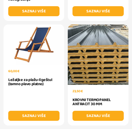
SAZNAJ VIŠE
SAZNAJ VIŠE
60,00 €
Ležaljke za plažu-ligeštul
(tamno plavo platno)
23,50 €
KROVNI TERMOPANEL
ANTRACIT 30 MM
SAZNAJ VIŠE
SAZNAJ VIŠE