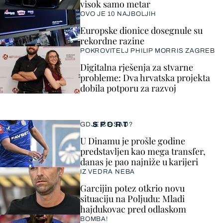
visok samo metar
OVO JE 10 NAJBOLJIH
Europske dionice dosegnule su
rekordne razine
POKROVITELJ PHILIP MORRIS ZAGREB
Digitalna rješenja za stvarne
probleme: Dva hrvatska projekta
dobila potporu za razvoj
SPORT
GDJE ĆE SAD?
U Dinamu je prošle godine
predstavljen kao mega transfer,
danas je pao najniže u karijeri
IZ VEDRA NEBA
Garcijin potez otkrio novu
situaciju na Poljudu: Mladi
hajdukovac pred odlaskom
BOMBA!