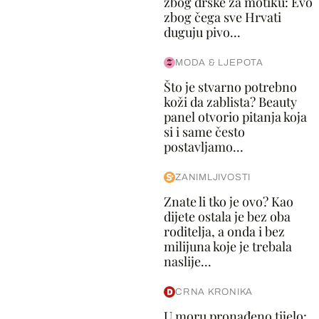
zbog drške za motiku: Evo
zbog čega sve Hrvati
duguju pivo...
MODA & LJEPOTA
Što je stvarno potrebno
koži da zablista? Beauty
panel otvorio pitanja koja
si i same često
postavljamo...
ZANIMLJIVOSTI
Znate li tko je ovo? Kao
dijete ostala je bez oba
roditelja, a onda i bez
milijuna koje je trebala
naslije...
CRNA KRONIKA
U moru pronađeno tijelo: