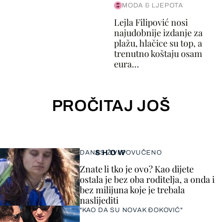
MODA & LJEPOTA
Lejla Filipović nosi
najudobnije izdanje za
plažu, hlačice su top, a
trenutno koštaju osam
eura...
PROČITAJ JOŠ
SHOW
DANAS ŽIVI POVUČENO
Znate li tko je ovo? Kao dijete
ostala je bez oba roditelja, a onda i
bez milijuna koje je trebala
naslijediti
"KAO DA SU NOVAK ĐOKOVIĆ"