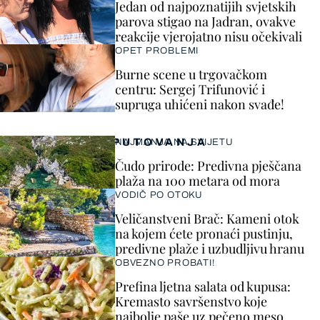
Jedan od najpoznatijih svjetskih
parova stigao na Jadran, ovakve
reakcije vjerojatno nisu očekivali
OPET PROBLEMI
Burne scene u trgovačkom
centru: Sergej Trifunović i
supruga uhićeni nakon svađe!
PUTOVANJA
NAJMANJA NA SVIJETU
Čudo prirode: Predivna pješčana
plaža na 100 metara od mora
VODIČ PO OTOKU
Veličanstveni Brač: Kameni otok
na kojem ćete pronaći pustinju,
predivne plaže i uzbudljivu hranu
OBVEZNO PROBATI!
Prefina ljetna salata od kupusa:
Kremasto savršenstvo koje
najbolje paše uz pečeno meso