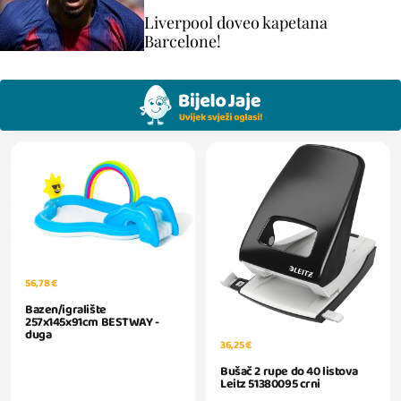
Liverpool doveo kapetana
Barcelone!
56,78 €
Bazen/igralište
257x145x91cm BESTWAY -
duga
36,25 €
Bušač 2 rupe do 40 listova
Leitz 51380095 crni