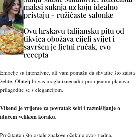
maksi suknja uz koju idealno
pristaju - ružičaste salonke
Ovu hrskavu talijansku pitu od
tikvica obožava cijeli svijet i
savršen je ljetni ručak, evo
recepta
Emocije su intenzivne, ali vam pomažu da shvatite što zaista
želite. Obitelj bi vas mogla iznenaditi promjenom planova,
prilagodite se s elegancijom.
Vikend je vrijeme za povratak sebi i razmišljanje o
idućem velikom koraku.
Pročitajte i što ostale znakove očekuje ovog tjedna.