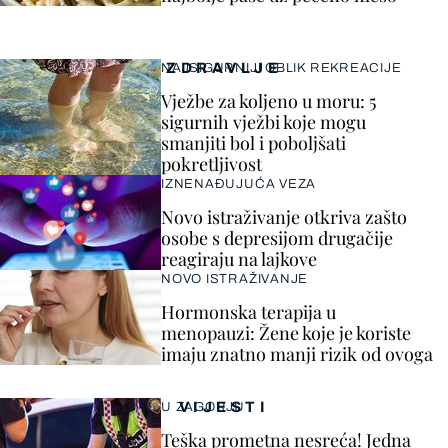
ZDRAVLJE
NAJSIGURNIJI OBLIK REKREACIJE
Vježbe za koljeno u moru: 5
sigurnih vježbi koje mogu
smanjiti bol i poboljšati
pokretljivost
IZNENAĐUJUĆA VEZA
Novo istraživanje otkriva zašto
osobe s depresijom drugačije
reagiraju na lajkove
NOVO ISTRAŽIVANJE
Hormonska terapija u
menopauzi: Žene koje je koriste
imaju znatno manji rizik od ovoga
VIJESTI
U ZAGORJU
Teška prometna nesreća! Jedna