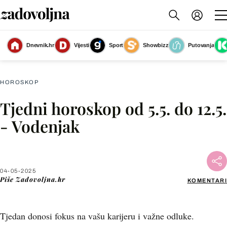
Dnevnik.hr
Vijesti
Sport
Showbizz
Putovanja
Vodenjak
(Foto: Zadovoljna.hr)
HOROSKOP
Tjedni horoskop od 5.5. do 12.5.
Facebook
- Vodenjak
X
04-05-2025
WhatsApp
Piše
Zadovoljna.hr
KOMENTARI
Viber
Tjedan donosi fokus na vašu karijeru i važne odluke.