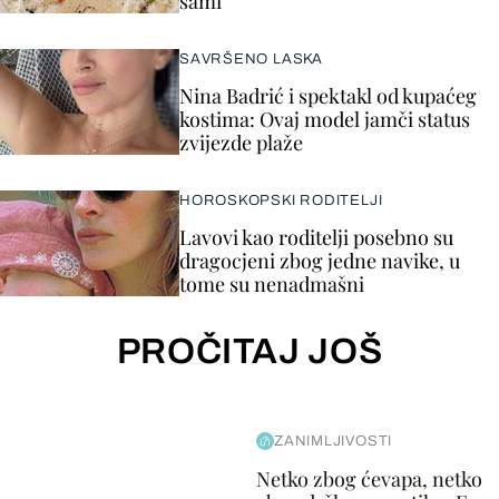
sami
SAVRŠENO LASKA
Nina Badrić i spektakl od kupaćeg
kostima: Ovaj model jamči status
zvijezde plaže
HOROSKOPSKI RODITELJI
Lavovi kao roditelji posebno su
dragocjeni zbog jedne navike, u
tome su nenadmašni
PROČITAJ JOŠ
ZANIMLJIVOSTI
Netko zbog ćevapa, netko