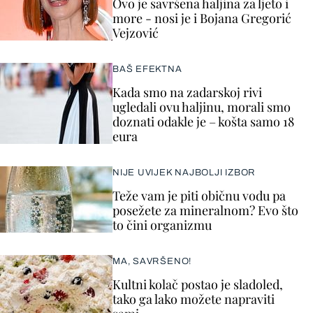
Ovo je savršena haljina za ljeto i
more - nosi je i Bojana Gregorić
Vejzović
BAŠ EFEKTNA
Kada smo na zadarskoj rivi
ugledali ovu haljinu, morali smo
doznati odakle je – košta samo 18
eura
NIJE UVIJEK NAJBOLJI IZBOR
Teže vam je piti običnu vodu pa
posežete za mineralnom? Evo što
to čini organizmu
MA, SAVRŠENO!
Kultni kolač postao je sladoled,
tako ga lako možete napraviti