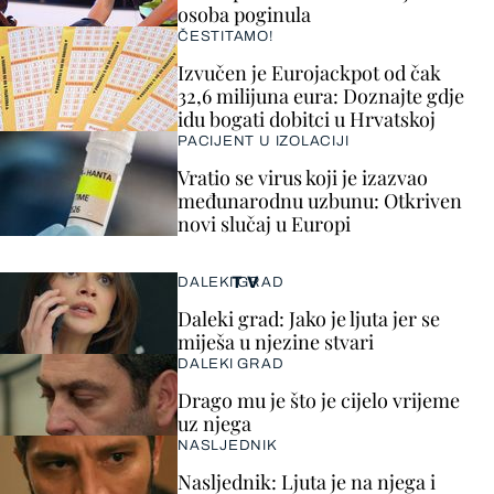
osoba poginula
ČESTITAMO!
Izvučen je Eurojackpot od čak
32,6 milijuna eura: Doznajte gdje
idu bogati dobitci u Hrvatskoj
PACIJENT U IZOLACIJI
Vratio se virus koji je izazvao
međunarodnu uzbunu: Otkriven
novi slučaj u Europi
TV
DALEKI GRAD
Daleki grad: Jako je ljuta jer se
miješa u njezine stvari
DALEKI GRAD
Drago mu je što je cijelo vrijeme
uz njega
NASLJEDNIK
Nasljednik: Ljuta je na njega i