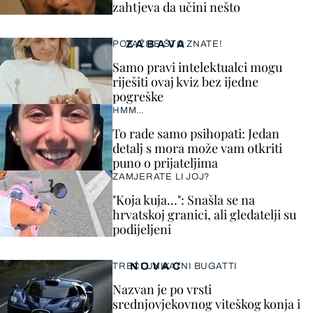
zahtjeva da učini nešto
ZABAVA
POKAŽITE ŠTO ZNATE!
Samo pravi intelektualci mogu
riješiti ovaj kviz bez ijedne
pogreške
HMM…
To rade samo psihopati: Jedan
detalj s mora može vam otkriti
puno o prijateljima
ZAMJERATE LI JOJ?
"Koja kuja…": Snašla se na
hrvatskoj granici, ali gledatelji su
podijeljeni
NOVAC
TREĆI UNIKATNI BUGATTI
Nazvan je po vrsti
srednjovjekovnog viteškog konja i