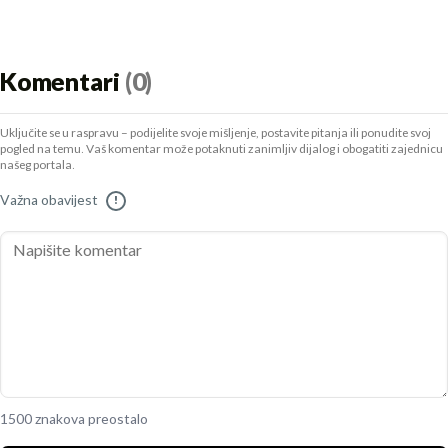
Komentari
(0)
Uključite se u raspravu – podijelite svoje mišljenje, postavite pitanja ili ponudite svoj
pogled na temu. Vaš komentar može potaknuti zanimljiv dijalog i obogatiti zajednicu
našeg portala.
Važna obavijest
!
1500 znakova preostalo