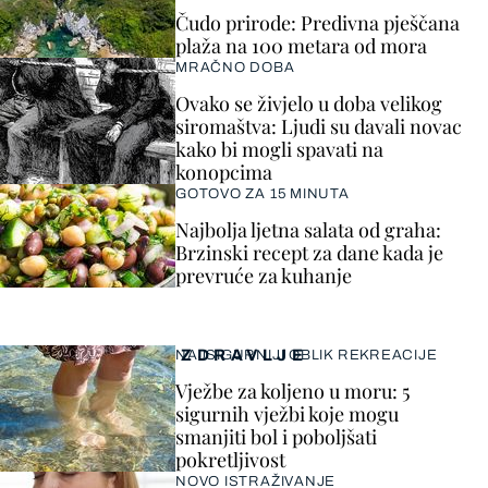
Čudo prirode: Predivna pješčana
plaža na 100 metara od mora
MRAČNO DOBA
Ovako se živjelo u doba velikog
siromaštva: Ljudi su davali novac
kako bi mogli spavati na
konopcima
GOTOVO ZA 15 MINUTA
Najbolja ljetna salata od graha:
Brzinski recept za dane kada je
prevruće za kuhanje
ZDRAVLJE
NAJSIGURNIJI OBLIK REKREACIJE
Vježbe za koljeno u moru: 5
sigurnih vježbi koje mogu
smanjiti bol i poboljšati
pokretljivost
NOVO ISTRAŽIVANJE