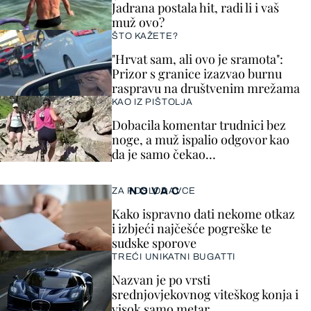
Jadrana postala hit, radi li i vaš
muž ovo?
ŠTO KAŽETE?
"Hrvat sam, ali ovo je sramota":
Prizor s granice izazvao burnu
raspravu na društvenim mrežama
KAO IZ PIŠTOLJA
Dobacila komentar trudnici bez
noge, a muž ispalio odgovor kao
da je samo čekao…
NOVAC
ZA POSLODAVCE
Kako ispravno dati nekome otkaz
i izbjeći najčešće pogreške te
sudske sporove
TREĆI UNIKATNI BUGATTI
Nazvan je po vrsti
srednjovjekovnog viteškog konja i
visok samo metar