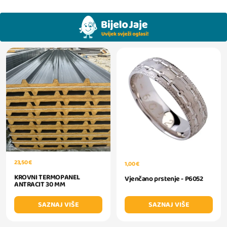
23,50 €
1,00 €
KROVNI TERMOPANEL
Vjenčano prstenje - P6052
ANTRACIT 30 MM
SAZNAJ VIŠE
SAZNAJ VIŠE