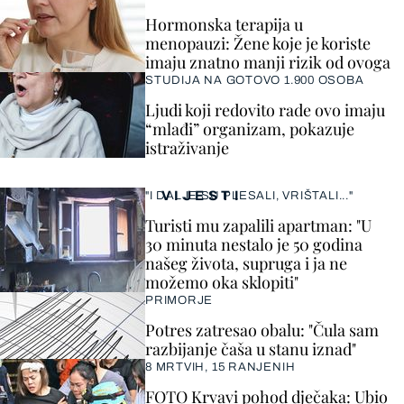
Hormonska terapija u
menopauzi: Žene koje je koriste
imaju znatno manji rizik od ovoga
STUDIJA NA GOTOVO 1.900 OSOBA
Ljudi koji redovito rade ovo imaju
“mlađi” organizam, pokazuje
istraživanje
VIJESTI
"I DALJE SU PLESALI, VRIŠTALI..."
Turisti mu zapalili apartman: "U
30 minuta nestalo je 50 godina
našeg života, supruga i ja ne
možemo oka sklopiti"
PRIMORJE
Potres zatresao obalu: "Čula sam
razbijanje čaša u stanu iznad"
8 MRTVIH, 15 RANJENIH
FOTO Krvavi pohod dječaka: Ubio