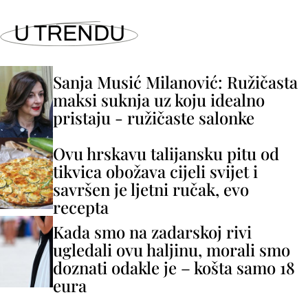
U TRENDU
Sanja Musić Milanović: Ružičasta
maksi suknja uz koju idealno
pristaju - ružičaste salonke
Ovu hrskavu talijansku pitu od
tikvica obožava cijeli svijet i
savršen je ljetni ručak, evo
recepta
Kada smo na zadarskoj rivi
ugledali ovu haljinu, morali smo
doznati odakle je – košta samo 18
eura