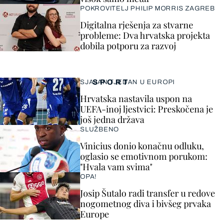
POKROVITELJ PHILIP MORRIS ZAGREB
Digitalna rješenja za stvarne
probleme: Dva hrvatska projekta
dobila potporu za razvoj
SPORT
SJAJAN TJEDAN U EUROPI
Hrvatska nastavila uspon na
UEFA-inoj ljestvici: Preskočena je
još jedna država
SLUŽBENO
Vinicius donio konačnu odluku,
oglasio se emotivnom porukom:
"Hvala vam svima"
OPA!
Josip Šutalo radi transfer u redove
nogometnog diva i bivšeg prvaka
Europe