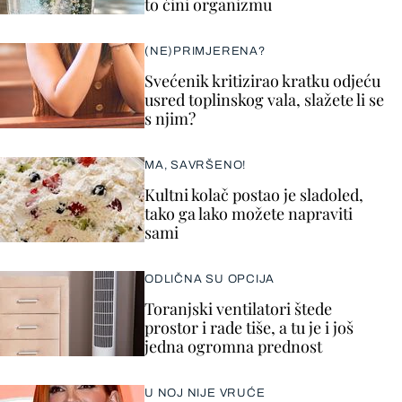
to čini organizmu
(NE)PRIMJERENA?
Svećenik kritizirao kratku odjeću
usred toplinskog vala, slažete li se
s njim?
MA, SAVRŠENO!
Kultni kolač postao je sladoled,
tako ga lako možete napraviti
sami
ODLIČNA SU OPCIJA
Toranjski ventilatori štede
prostor i rade tiše, a tu je i još
jedna ogromna prednost
U NOJ NIJE VRUĆE