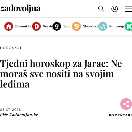
Dnevnik.hr
Vijesti
Sport
Showbizz
Putovanja
Jarac
(Foto: Zadovoljna.hr)
HOROSKOP
Tjedni horoskop za Jarac: Ne
Facebook
moraš sve nositi na svojim
leđima
X
WhatsApp
05-07-2026
Piše
Zadovoljna.hr
KOMENTARI
Viber