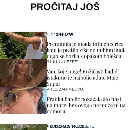
PROČITAJ JOŠ
SHOW
U 27. GODINI
Preminula je mlada influencerica
koju je pratilo više od milijun ljudi,
dugo se borila s opakom bolešću
"UUUUUUFFFF"
Vau, koje noge! Ružičasti badić
istaknuo je najbolje adute Maje
Šuput
VRLO ZANIMLJIVO!
Franka Batelić pokazala što nosi
na more, bez ovoga ne može ni na
odmoru
PUTOVANJA
NAJMANJA NA SVIJETU