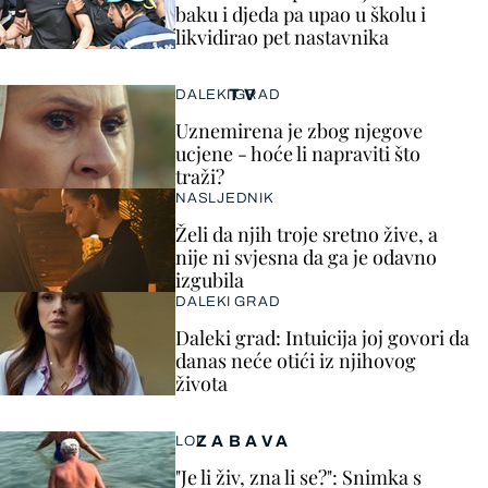
baku i djeda pa upao u školu i
likvidirao pet nastavnika
TV
DALEKI GRAD
Uznemirena je zbog njegove
ucjene - hoće li napraviti što
traži?
NASLJEDNIK
Želi da njih troje sretno žive, a
nije ni svjesna da ga je odavno
izgubila
DALEKI GRAD
Daleki grad: Intuicija joj govori da
danas neće otići iz njihovog
života
ZABAVA
LOL
"Je li živ, zna li se?": Snimka s