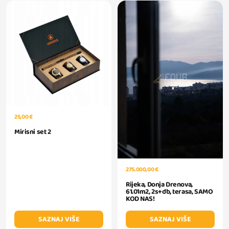
25,00 €
Mirisni set 2
275.000,00 €
Rijeka, Donja Drenova,
61.01m2, 2s+db, terasa, SAMO
KOD NAS!
SAZNAJ VIŠE
SAZNAJ VIŠE