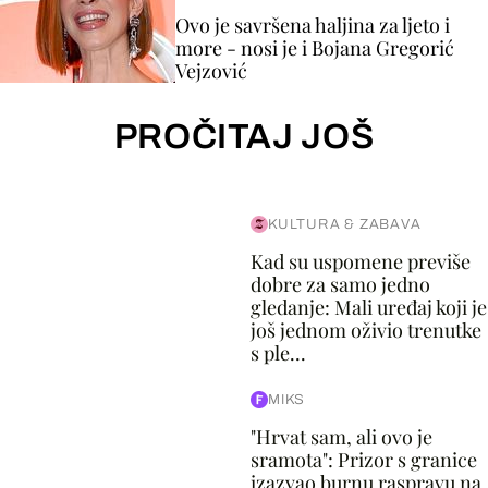
Ovo je savršena haljina za ljeto i
more - nosi je i Bojana Gregorić
Vejzović
PROČITAJ JOŠ
KULTURA & ZABAVA
Kad su uspomene previše
dobre za samo jedno
gledanje: Mali uređaj koji je
još jednom oživio trenutke
s ple...
MIKS
"Hrvat sam, ali ovo je
sramota": Prizor s granice
izazvao burnu raspravu na