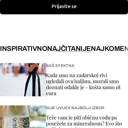
Prijavite se
INSPIRATIVNO
NAJČITANIJE
NAJKOMEN
BAŠ EFEKTNA
Kada smo na zadarskoj rivi
ugledali ovu haljinu, morali smo
doznati odakle je – košta samo 18
eura
NIJE UVIJEK NAJBOLJI IZBOR
Teže vam je piti običnu vodu pa
posežete za mineralnom? Evo što