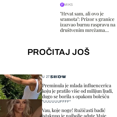
MIKS
"Hrvat sam, ali ovo je
sramota": Prizor s granice
izazvao burnu raspravu na
društvenim mrežama...
PROČITAJ JOŠ
SHOW
U 27. GODINI
Preminula je mlada influencerica
koju je pratilo više od milijun ljudi,
dugo se borila s opakom bolešću
"UUUUUUFFFF"
Vau, koje noge! Ružičasti badić
istaknuo je najbolje adute Maje