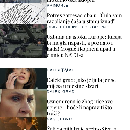
PRIMORJE
Potres zatresao obalu: "Čula sam
razbijanje čaša u stanu iznad"
OBAVJEŠTAJNO UPOZORENJE
Uzbuna na istoku Europe: Rusija
bi mogla napasti, a poznato i
kada! Moguć i kopneni upad u
članicu NATO-a
TV
DALEKI GRAD
Daleki grad: Jako je ljuta jer se
miješa u njezine stvari
DALEKI GRAD
Uznemirena je zbog njegove
ucjene - hoće li napraviti što
traži?
NASLJEDNIK
Želi da njih troje sretno žive, a