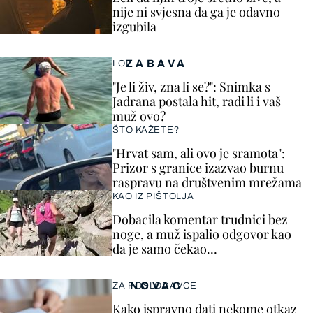
nije ni svjesna da ga je odavno
izgubila
ZABAVA
LOL
"Je li živ, zna li se?": Snimka s
Jadrana postala hit, radi li i vaš
muž ovo?
ŠTO KAŽETE?
"Hrvat sam, ali ovo je sramota":
Prizor s granice izazvao burnu
raspravu na društvenim mrežama
KAO IZ PIŠTOLJA
Dobacila komentar trudnici bez
noge, a muž ispalio odgovor kao
da je samo čekao…
NOVAC
ZA POSLODAVCE
Kako ispravno dati nekome otkaz