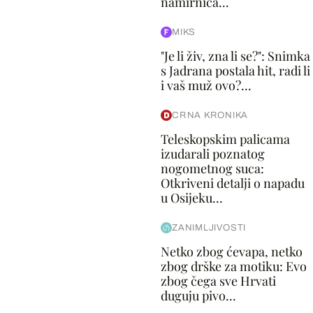
namirnica...
MIKS
"Je li živ, zna li se?": Snimka
s Jadrana postala hit, radi li
i vaš muž ovo?...
CRNA KRONIKA
Teleskopskim palicama
izudarali poznatog
nogometnog suca:
Otkriveni detalji o napadu
u Osijeku...
ZANIMLJIVOSTI
Netko zbog ćevapa, netko
zbog drške za motiku: Evo
zbog čega sve Hrvati
duguju pivo...