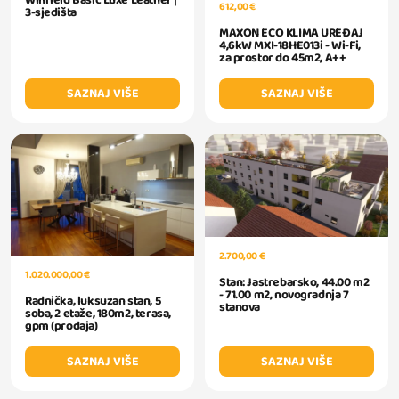
612,00 €
3-sjedišta
MAXON ECO KLIMA UREĐAJ
4,6kW MXI-18HE013i - Wi-Fi,
za prostor do 45m2, A++
SAZNAJ VIŠE
SAZNAJ VIŠE
2.700,00 €
1.020.000,00 €
Stan: Jastrebarsko, 44.00 m2
- 71.00 m2, novogradnja 7
Radnička, luksuzan stan, 5
stanova
soba, 2 etaže, 180m2, terasa,
gpm (prodaja)
SAZNAJ VIŠE
SAZNAJ VIŠE