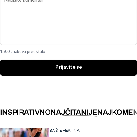
1500 znakova preostalo
Prijavite se
INSPIRATIVNO
NAJČITANIJE
NAJKOMEN
BAŠ EFEKTNA