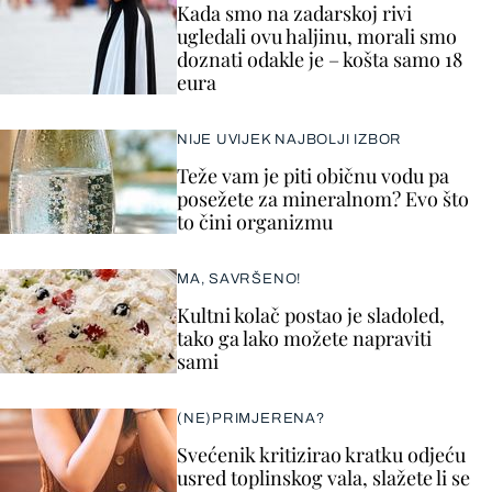
Kada smo na zadarskoj rivi
ugledali ovu haljinu, morali smo
doznati odakle je – košta samo 18
eura
NIJE UVIJEK NAJBOLJI IZBOR
Teže vam je piti običnu vodu pa
posežete za mineralnom? Evo što
to čini organizmu
MA, SAVRŠENO!
Kultni kolač postao je sladoled,
tako ga lako možete napraviti
sami
(NE)PRIMJERENA?
Svećenik kritizirao kratku odjeću
usred toplinskog vala, slažete li se