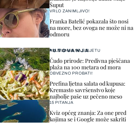
Šuput
VRLO ZANIMLJIVO!
Franka Batelić pokazala što nosi
na more, bez ovoga ne može ni na
odmoru
PUTOVANJA
NAJMANJA NA SVIJETU
Čudo prirode: Predivna pješčana
plaža na 100 metara od mora
OBVEZNO PROBATI!
Prefina ljetna salata od kupusa:
Kremasto savršenstvo koje
najbolje paše uz pečeno meso
15 PITANJA
Kviz općeg znanja: Za one pred
kojima se i Google može sakriti