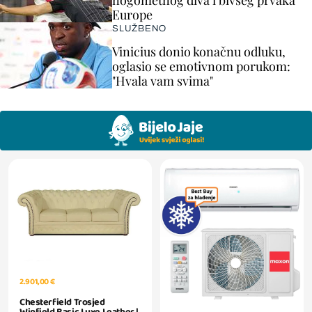
nogometnog diva i bivšeg prvaka
Europe
SLUŽBENO
Vinicius donio konačnu odluku,
oglasio se emotivnom porukom:
"Hvala vam svima"
2.901,00 €
Chesterfield Trosjed
Winfield Basic Luxe Leather |