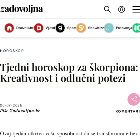
Dnevnik.hr
Vijesti
Sport
Showbizz
Putovanja
Škorpion
(Foto: Zadovoljna.hr)
HOROSKOP
Tjedni horoskop za škorpiona:
Facebook
Kreativnost i odlučni potezi
X
06-07-2025
WhatsApp
Piše
Zadovoljna.hr
KOMENTARI
Viber
Ovaj tjedan otkriva vašu sposobnost da se transformirate bez