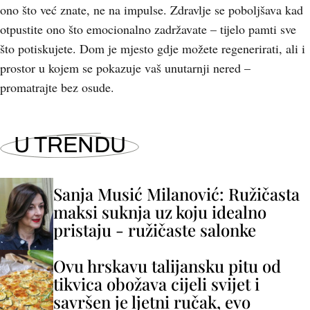
ono što već znate, ne na impulse. Zdravlje se poboljšava kad
otpustite ono što emocionalno zadržavate – tijelo pamti sve
što potiskujete. Dom je mjesto gdje možete regenerirati, ali i
prostor u kojem se pokazuje vaš unutarnji nered –
promatrajte bez osude.
U TRENDU
Sanja Musić Milanović: Ružičasta
maksi suknja uz koju idealno
pristaju - ružičaste salonke
Ovu hrskavu talijansku pitu od
tikvica obožava cijeli svijet i
savršen je ljetni ručak, evo