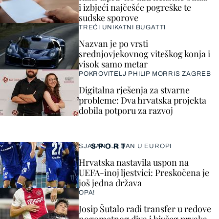
i izbjeći najčešće pogreške te
sudske sporove
TREĆI UNIKATNI BUGATTI
Nazvan je po vrsti
srednjovjekovnog viteškog konja i
visok samo metar
POKROVITELJ PHILIP MORRIS ZAGREB
Digitalna rješenja za stvarne
probleme: Dva hrvatska projekta
dobila potporu za razvoj
SPORT
SJAJAN TJEDAN U EUROPI
Hrvatska nastavila uspon na
UEFA-inoj ljestvici: Preskočena je
još jedna država
OPA!
Josip Šutalo radi transfer u redove