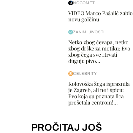
NOGOMET
VIDEO Marco Pašalić zabio
novu golčinu
ZANIMLJIVOSTI
Netko zbog ćevapa, netko
zbog drške za motiku: Evo
zbog čega sve Hrvati
duguju pivo...
CELEBRITY
Kolovoška žega ispraznila
je Zagreb, ali ne i špicu:
Evo koja su poznata lica
prošetala centrom!...
PROČITAJ JOŠ