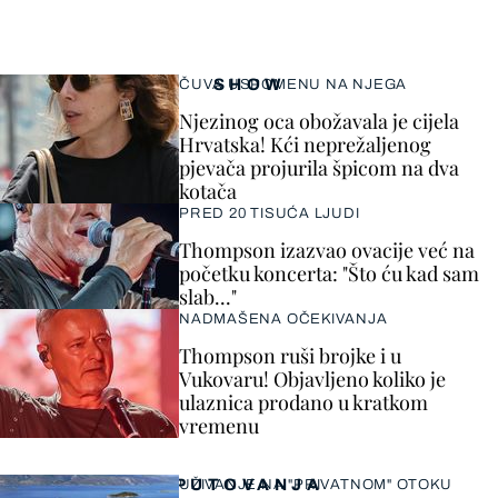
SHOW
ČUVA USPOMENU NA NJEGA
Njezinog oca obožavala je cijela
Hrvatska! Kći neprežaljenog
pjevača projurila špicom na dva
kotača
PRED 20 TISUĆA LJUDI
Thompson izazvao ovacije već na
početku koncerta: "Što ću kad sam
slab..."
NADMAŠENA OČEKIVANJA
Thompson ruši brojke i u
Vukovaru! Objavljeno koliko je
ulaznica prodano u kratkom
vremenu
PUTOVANJA
UŽIVANJE NA "PRIVATNOM" OTOKU