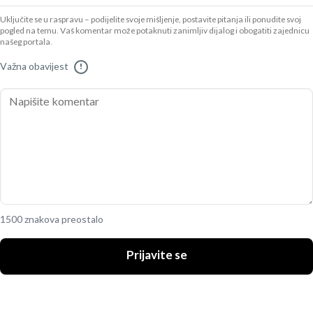
Uključite se u raspravu – podijelite svoje mišljenje, postavite pitanja ili ponudite svoj
pogled na temu. Vaš komentar može potaknuti zanimljiv dijalog i obogatiti zajednicu
našeg portala.
Važna obavijest
!
1500 znakova preostalo
Prijavite se