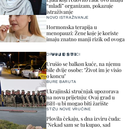
“mlađi” organizam, pokazuje
istraživanje
NOVO ISTRAŽIVANJE
Hormonska terapija u
menopauzi: Žene koje je koriste
imaju znatno manji rizik od ovoga
VIJESTI
DRAMA U RIJECI
Urušio se balkon kuće, na njemu
bile dvije osobe: "Život im je visio
o koncu"
BURE BARUTA
Ukrajinski stručnjak upozorava
na novu prijetnju: Ovaj grad u
BiH-u bi mogao biti žarište
STIŽU NOVE VRUĆINE
Plovila čekaju, s dna izviru čuda:
"Nekad sam se tu kupao, sad