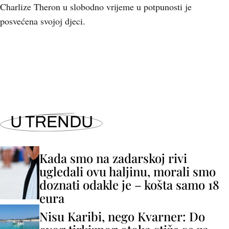
Charlize Theron u slobodno vrijeme u potpunosti je
posvećena svojoj djeci.
+
1
U TRENDU
Kada smo na zadarskoj rivi
ugledali ovu haljinu, morali smo
doznati odakle je – košta samo 18
eura
Nisu Karibi, nego Kvarner: Do