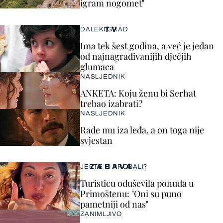
igram nogomet"
TV
DALEKI GRAD
Ima tek šest godina, a već je jedan
od najnagrađivanijih dječjih
glumaca
NASLJEDNIK
ANKETA: Koju ženu bi Serhat
trebao izabrati?
NASLJEDNIK
Rade mu iza leđa, a on toga nije
svjestan
ZABAVA
JESTE LI PROBALI?
Turisticu oduševila ponuda u
Primoštenu: "Oni su puno
pametniji od nas"
ZANIMLJIVO