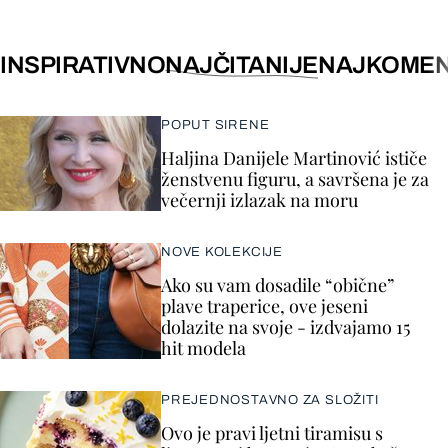
INSPIRATIVNO
NAJČITANIJE
NAJKOMEN
POPUT SIRENE
Haljina Danijele Martinović ističe
ženstvenu figuru, a savršena je za
večernji izlazak na moru
NOVE KOLEKCIJE
Ako su vam dosadile “obične”
plave traperice, ove jeseni
dolazite na svoje - izdvajamo 15
hit modela
PREJEDNOSTAVNO ZA SLOŽITI
Ovo je pravi ljetni tiramisu s