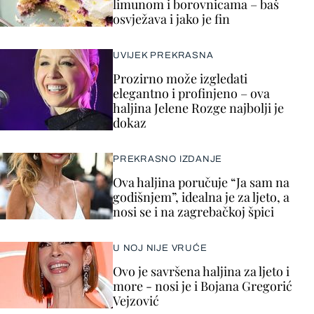
limunom i borovnicama – baš
osvježava i jako je fin
UVIJEK PREKRASNA
Prozirno može izgledati
elegantno i profinjeno – ova
haljina Jelene Rozge najbolji je
dokaz
PREKRASNO IZDANJE
Ova haljina poručuje “Ja sam na
godišnjem”, idealna je za ljeto, a
nosi se i na zagrebačkoj špici
U NOJ NIJE VRUĆE
Ovo je savršena haljina za ljeto i
more - nosi je i Bojana Gregorić
Vejzović