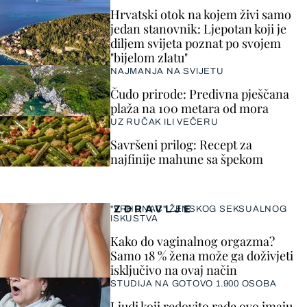
Hrvatski otok na kojem živi samo
jedan stanovnik: Ljepotan koji je
diljem svijeta poznat po svojem
"bijelom zlatu"
NAJMANJA NA SVIJETU
Čudo prirode: Predivna pješčana
plaža na 100 metara od mora
UZ RUČAK ILI VEČERU
Savršeni prilog: Recept za
najfinije mahune sa špekom
ZDRAVLJE
"VRHUNAC" ŽENSKOG SEKSUALNOG
ISKUSTVA
Kako do vaginalnog orgazma?
Samo 18 % žena može ga doživjeti
isključivo na ovaj način
STUDIJA NA GOTOVO 1.900 OSOBA
Ljudi koji redovito rade ovo imaju