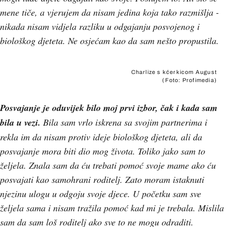
mene tiče, a vjerujem da nisam jedina koja tako razmišlja -
nikada nisam vidjela razliku u odgajanju posvojenog i
biološkog djeteta. Ne osjećam kao da sam nešto propustila.
Charlize s kćerkicom August
(Foto: Profimedia)
Posvajanje je oduvijek bilo moj prvi izbor, čak i kada sam
bila u vezi.
Bila sam vrlo iskrena sa svojim partnerima i
rekla im da nisam protiv ideje biološkog djeteta, ali da
posvajanje mora biti dio mog života. Toliko jako sam to
željela. Znala sam da ću trebati pomoć svoje mame ako ću
posvajati kao samohrani roditelj. Zato moram istaknuti
njezinu ulogu u odgoju svoje djece. U početku sam sve
željela sama i nisam tražila pomoć kad mi je trebala. Mislila
sam da sam loš roditelj ako sve to ne mogu odraditi.