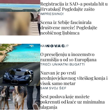
Registracija iz SAD-a postala hit u
Hrvatskoj! Pogledajte zašto
IMPRESIVNO!
Scena iz Srbije fascinirala
društvene mreže! Pogledajte
neobičnog ljubimca
NOVAC
KAMO BI OTIŠLI?
O preseljenju u inozemstvo
razmišlja 9 od 10 Europljana
TREĆI UNIKATNI BUGATTI
Nazvan je po vrsti
srednjovjekovnog viteškog konja i
visok samo metar
SAM SVOJ ŠEF
Šest poslova koje možete
pokrenuti od kuće uz minimalna
ulaganja