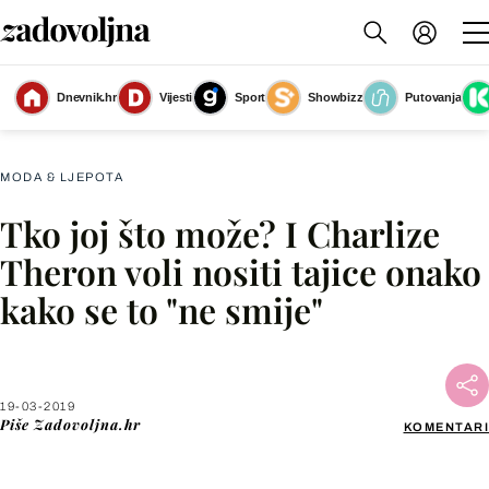
Dnevnik.hr
Vijesti
Sport
Showbizz
Putovanja
Charlize Theron
(Foto: Getty Images)
MODA & LJEPOTA
Tko joj što može? I Charlize
Facebook
Theron voli nositi tajice onako
kako se to "ne smije"
X
WhatsApp
19-03-2019
Piše
Zadovoljna.hr
KOMENTARI
Viber