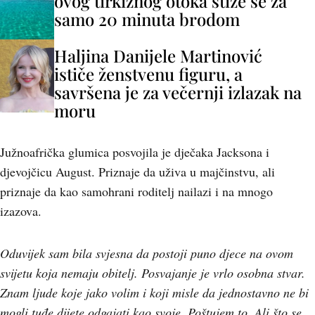
ovog tirkiznog otoka stiže se za
samo 20 minuta brodom
Haljina Danijele Martinović
ističe ženstvenu figuru, a
savršena je za večernji izlazak na
moru
Južnoafrička glumica posvojila je dječaka Jacksona i
djevojčicu August. Priznaje da uživa u majčinstvu, ali
priznaje da kao samohrani roditelj nailazi i na mnogo
izazova.
Oduvijek sam bila svjesna da postoji puno djece na ovom
svijetu koja nemaju obitelj. Posvajanje je vrlo osobna stvar.
Znam ljude koje jako volim i koji misle da jednostavno ne bi
mogli tuđe dijete odgajati kao svoje. Poštujem to. Ali što se