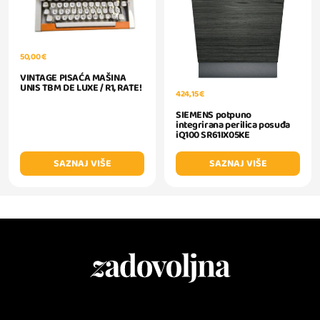
50,00 €
VINTAGE PISAĆA MAŠINA
UNIS TBM DE LUXE / R1, RATE!
424,15 €
SIEMENS potpuno
integrirana perilica posuđa
iQ100 SR61IX05KE
SAZNAJ VIŠE
SAZNAJ VIŠE