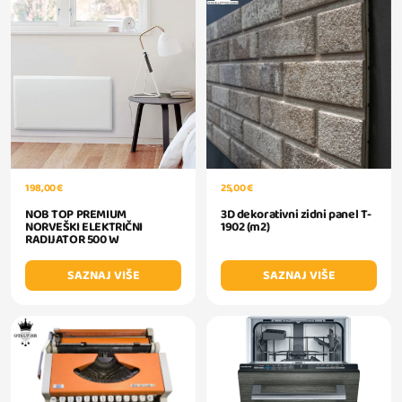
198,00 €
25,00 €
NOB TOP PREMIUM
3D dekorativni zidni panel T-
NORVEŠKI ELEKTRIČNI
1902 (m2)
RADIJATOR 500 W
SAZNAJ VIŠE
SAZNAJ VIŠE