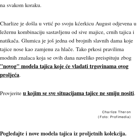
na svakom koraku.
Charlize je došla u vrtić po svoju kćerkicu August odjevena u
ležernu kombinaciju sastavljenu od sive majice, crnih tajica i
natikača. Glumica je još jedna od brojnih slavnih dama koje
tajice nose kao zamjenu za hlače. Tako prkosi pravilima
modnih znalaca koja se ovih dana naveliko preispituju zbog
"novog" modela tajica koje će vladati trgovinama ovog
proljeća
.
u kojim se sve situacijama tajice ne smiju nositi
Provjerite
.
Charlize Theron
(Foto: Profimedia)
Pogledajte i nove modela tajica iz proljetnih kolekcija.