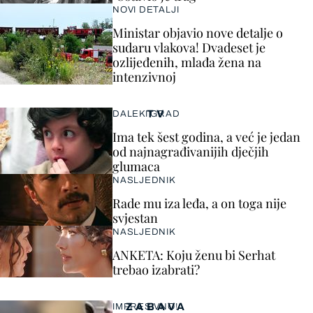
NOVI DETALJI
Ministar objavio nove detalje o
sudaru vlakova! Dvadeset je
ozlijeđenih, mlađa žena na
intenzivnoj
TV
DALEKI GRAD
Ima tek šest godina, a već je jedan
od najnagrađivanijih dječjih
glumaca
NASLJEDNIK
Rade mu iza leđa, a on toga nije
svjestan
NASLJEDNIK
ANKETA: Koju ženu bi Serhat
trebao izabrati?
ZABAVA
IMPRESIVNO!