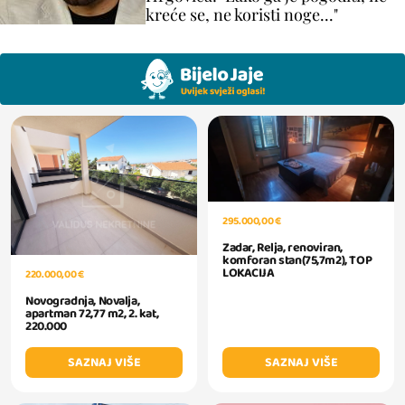
kreće se, ne koristi noge..."
295.000,00 €
Zadar, Relja, renoviran,
komforan stan(75,7m2), TOP
LOKACIJA
220.000,00 €
Novogradnja, Novalja,
apartman 72,77 m2, 2. kat,
220.000
SAZNAJ VIŠE
SAZNAJ VIŠE