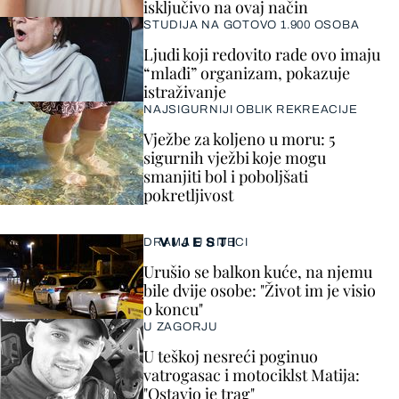
isključivo na ovaj način
STUDIJA NA GOTOVO 1.900 OSOBA
Ljudi koji redovito rade ovo imaju
“mlađi” organizam, pokazuje
istraživanje
NAJSIGURNIJI OBLIK REKREACIJE
Vježbe za koljeno u moru: 5
sigurnih vježbi koje mogu
smanjiti bol i poboljšati
pokretljivost
VIJESTI
DRAMA U RIJECI
Urušio se balkon kuće, na njemu
bile dvije osobe: "Život im je visio
o koncu"
U ZAGORJU
U teškoj nesreći poginuo
vatrogasac i motociklst Matija:
"Ostavio je trag"