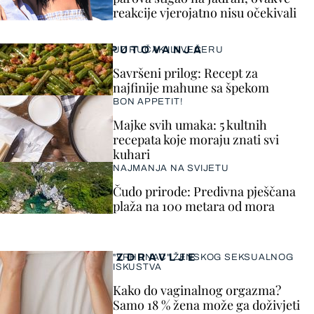
reakcije vjerojatno nisu očekivali
PUTOVANJA
UZ RUČAK ILI VEČERU
Savršeni prilog: Recept za
najfinije mahune sa špekom
BON APPETIT!
Majke svih umaka: 5 kultnih
recepata koje moraju znati svi
kuhari
NAJMANJA NA SVIJETU
Čudo prirode: Predivna pješčana
plaža na 100 metara od mora
ZDRAVLJE
"VRHUNAC" ŽENSKOG SEKSUALNOG
ISKUSTVA
Kako do vaginalnog orgazma?
Samo 18 % žena može ga doživjeti