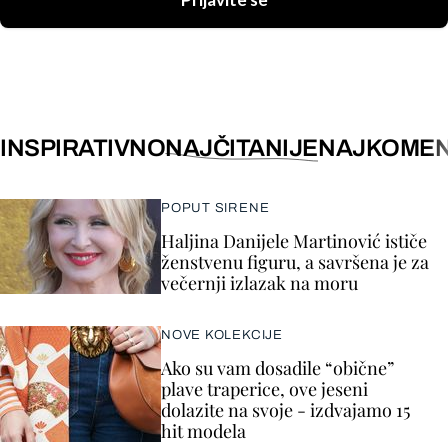
Prijavite se
INSPIRATIVNO
NAJČITANIJE
NAJKOMEN
POPUT SIRENE
Haljina Danijele Martinović ističe
ženstvenu figuru, a savršena je za
večernji izlazak na moru
NOVE KOLEKCIJE
Ako su vam dosadile “obične”
plave traperice, ove jeseni
dolazite na svoje - izdvajamo 15
hit modela