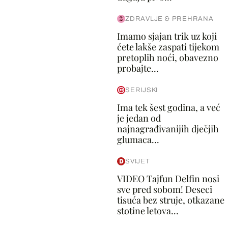
ZDRAVLJE & PREHRANA
Imamo sjajan trik uz koji
ćete lakše zaspati tijekom
pretoplih noći, obavezno
probajte...
SERIJSKI
Ima tek šest godina, a već
je jedan od
najnagrađivanijih dječjih
glumaca...
SVIJET
VIDEO Tajfun Delfin nosi
sve pred sobom! Deseci
tisuća bez struje, otkazane
stotine letova...