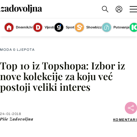
Dnevnik.hr
Vijesti
Sport
Showbizz
Putovanja
Modni komadi iz nove Topshop kolekcije
(Foto: Zadovoljna.hr)
MODA & LJEPOTA
Top 10 iz Topshopa: Izbor iz
Facebook
nove kolekcije za koju već
postoji veliki interes
X
WhatsApp
24-01-2018
Piše
Zadovoljna
KOMENTARI
Viber