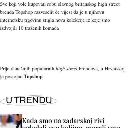
Sve koji vole kupovati robu slavnog britanskog high street
brenda Topshop razveselit će vijest da je u njihovu
internetsku trgovinu stigla nova kolekcije iz koje smo
izdvojili 10 traženih komada
+
8
Prije današnjih popularnih
high street
brendova, u Hrvatskoj
Topshop
je postojao
.
U TRENDU
Kada smo na zadarskoj rivi
ugledali ovu haljinu, morali smo