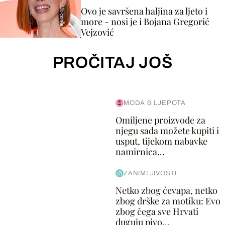
Ovo je savršena haljina za ljeto i
more - nosi je i Bojana Gregorić
Vejzović
PROČITAJ JOŠ
MODA & LJEPOTA
Omiljene proizvode za
njegu sada možete kupiti i
usput, tijekom nabavke
namirnica...
ZANIMLJIVOSTI
Netko zbog ćevapa, netko
zbog drške za motiku: Evo
zbog čega sve Hrvati
duguju pivo...