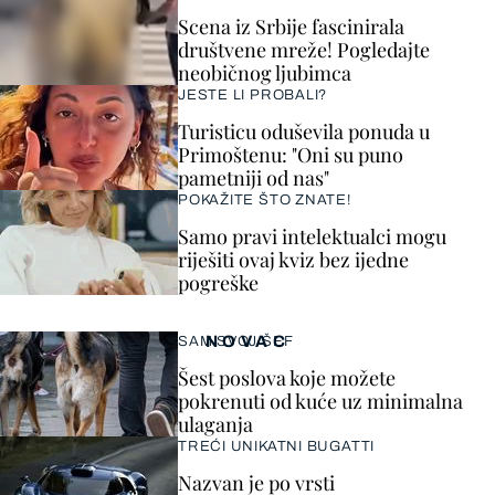
Scena iz Srbije fascinirala
društvene mreže! Pogledajte
neobičnog ljubimca
JESTE LI PROBALI?
Turisticu oduševila ponuda u
Primoštenu: "Oni su puno
pametniji od nas"
POKAŽITE ŠTO ZNATE!
Samo pravi intelektualci mogu
riješiti ovaj kviz bez ijedne
pogreške
NOVAC
SAM SVOJ ŠEF
Šest poslova koje možete
pokrenuti od kuće uz minimalna
ulaganja
TREĆI UNIKATNI BUGATTI
Nazvan je po vrsti