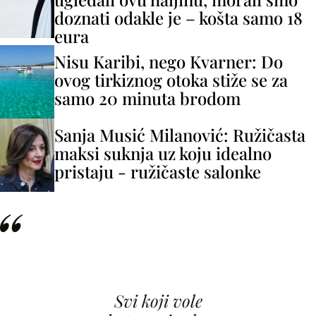
doznati odakle je – košta samo 18
eura
Nisu Karibi, nego Kvarner: Do
ovog tirkiznog otoka stiže se za
samo 20 minuta brodom
Sanja Musić Milanović: Ružičasta
maksi suknja uz koju idealno
pristaju - ružičaste salonke
Svi koji vole