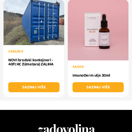
3.550,00 €
NOVI brodski kontejneri -
40ft HC (12metara) ZALIHA
44,00 €
ImunoDerm ulje 30ml
SAZNAJ VIŠE
SAZNAJ VIŠE