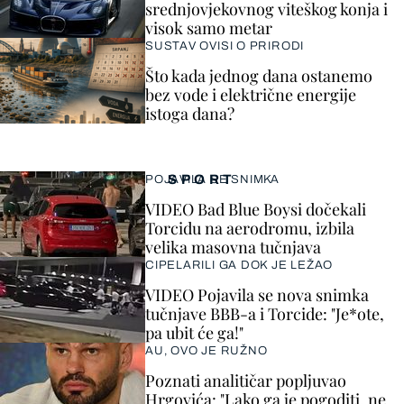
srednjovjekovnog viteškog konja i
visok samo metar
SUSTAV OVISI O PRIRODI
Što kada jednog dana ostanemo
bez vode i električne energije
istoga dana?
SPORT
POJAVILA SE SNIMKA
VIDEO Bad Blue Boysi dočekali
Torcidu na aerodromu, izbila
velika masovna tučnjava
CIPELARILI GA DOK JE LEŽAO
VIDEO Pojavila se nova snimka
tučnjave BBB-a i Torcide: "Je*ote,
pa ubit će ga!"
AU, OVO JE RUŽNO
Poznati analitičar popljuvao
Hrgovića: "Lako ga je pogoditi, ne