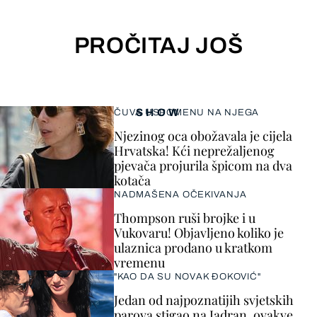
PROČITAJ JOŠ
SHOW
ČUVA USPOMENU NA NJEGA
Njezinog oca obožavala je cijela
Hrvatska! Kći neprežaljenog
pjevača projurila špicom na dva
kotača
NADMAŠENA OČEKIVANJA
Thompson ruši brojke i u
Vukovaru! Objavljeno koliko je
ulaznica prodano u kratkom
vremenu
"KAO DA SU NOVAK ĐOKOVIĆ"
Jedan od najpoznatijih svjetskih
parova stigao na Jadran, ovakve