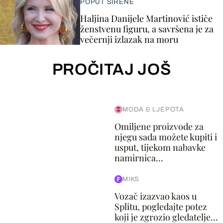
POPUT SIRENE
Haljina Danijele Martinović ističe
ženstvenu figuru, a savršena je za
večernji izlazak na moru
PROČITAJ JOŠ
MODA & LJEPOTA
Omiljene proizvode za
njegu sada možete kupiti i
usput, tijekom nabavke
namirnica...
MIKS
Vozač izazvao kaos u
Splitu, pogledajte potez
koji je zgrozio gledatelje...