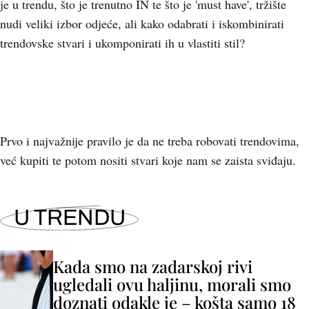
je u trendu, što je trenutno IN te što je 'must have', tržište
nudi veliki izbor odjeće, ali kako odabrati i iskombinirati
trendovske stvari i ukomponirati ih u vlastiti stil?
Prvo i najvažnije pravilo je da ne treba robovati trendovima,
već kupiti te potom nositi stvari koje nam se zaista sviđaju.
U TRENDU
Kada smo na zadarskoj rivi
ugledali ovu haljinu, morali smo
doznati odakle je – košta samo 18