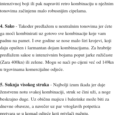
intenzivnoj boji ili pak napraviti retro kombinaciju u nježnim
tonovima začinjenu malo robusnijim cipelama.
4. Sako
- Također predlažem u neutralnim tonovima jer ćete
ga moći kombinirati uz gotovo sve kombinacije koje vam
padnu na pamet. I ove godine se nose malo širi krojevi, koji
daju opušten i šarmantan dojam kombinacijama. Za hrabrije
predlažem sakoe u intenzivnim bojama poput jarke ružičaste
(Zara 400kn) ili zelene. Mogu se naći po cijeni već od 149kn
u trgovinama komercijalne odjeće.
5. Suknja visokog struka
- Najbolji izum ikada jer daje
ženstvenu notu svakoj kombinaciji, struk se čini uži, a noge
beskrajno duge. Uz običnu majicu i balerinke može biti za
dnevne obaveze, a navečer uz par vrtoglavih potpetica
pretvara se u komad odjeće koji privlači pažnju.