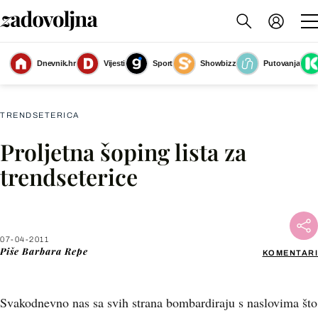
Dnevnik.hr
Vijesti
Sport
Showbizz
Putovanja
Slika nije dostupna
TRENDSETERICA
Proljetna šoping lista za
Facebook
trendseterice
X
07-04-2011
WhatsApp
Piše
Barbara Repe
KOMENTARI
Viber
Svakodnevno nas sa svih strana bombardiraju s naslovima što