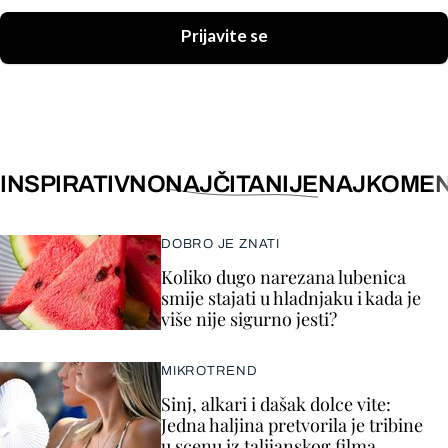
Prijavite se
INSPIRATIVNO
NAJČITANIJE
NAJKOMEN
DOBRO JE ZNATI
Koliko dugo narezana lubenica
smije stajati u hladnjaku i kada je
više nije sigurno jesti?
MIKROTREND
Sinj, alkari i dašak dolce vite:
Jedna haljina pretvorila je tribine
u scenu iz talijanskog filma