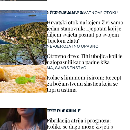
PUTOVANJA
UŽIVANJE NA "PRIVATNOM" OTOKU
Hrvatski otok na kojem živi samo
jedan stanovnik: Ljepotan koji je
diljem svijeta poznat po svojem
"bijelom zlatu"
NEVJEROJATNO OPASNO
Otrovno drvo: Tihi ubojica koji je
najopasniji kada padne kiša
MA, SAVRŠENSTVO!
Kolač s limunom i sirom: Recept
za božanstvenu slasticu koja se
topi u ustima
ZDRAVLJE
PIŠE LIJEČNIK
Fibrilacija atrija i prognoza:
Koliko se dugo može živjeti s