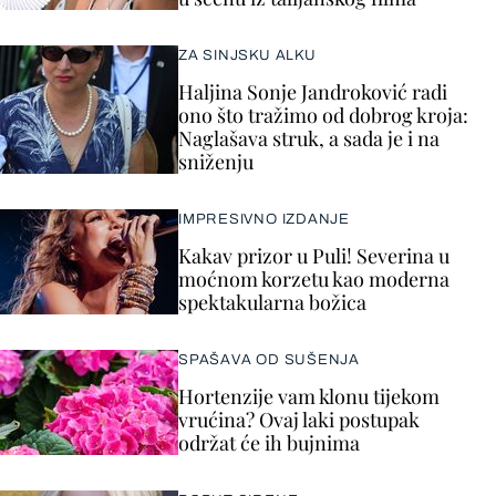
ZA SINJSKU ALKU
Haljina Sonje Jandroković radi
ono što tražimo od dobrog kroja:
Naglašava struk, a sada je i na
sniženju
IMPRESIVNO IZDANJE
Kakav prizor u Puli! Severina u
moćnom korzetu kao moderna
spektakularna božica
SPAŠAVA OD SUŠENJA
Hortenzije vam klonu tijekom
vrućina? Ovaj laki postupak
održat će ih bujnima