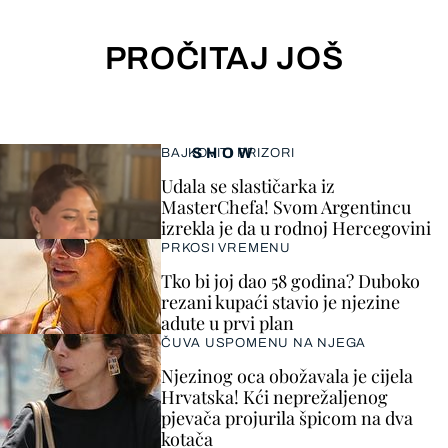
PROČITAJ JOŠ
SHOW
BAJKOVITI PRIZORI
Udala se slastičarka iz
MasterChefa! Svom Argentincu
izrekla je da u rodnoj Hercegovini
PRKOSI VREMENU
Tko bi joj dao 58 godina? Duboko
rezani kupaći stavio je njezine
adute u prvi plan
ČUVA USPOMENU NA NJEGA
Njezinog oca obožavala je cijela
Hrvatska! Kći neprežaljenog
pjevača projurila špicom na dva
kotača