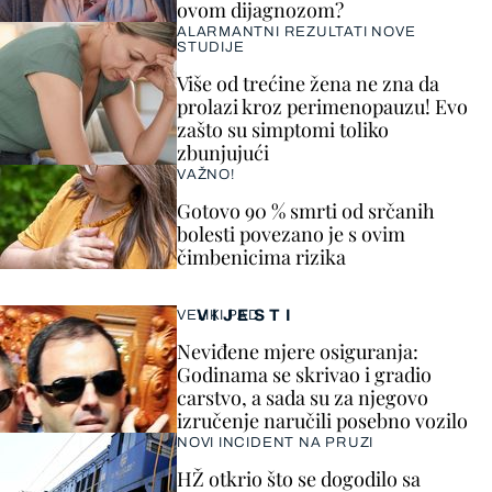
ovom dijagnozom?
ALARMANTNI REZULTATI NOVE
STUDIJE
Više od trećine žena ne zna da
prolazi kroz perimenopauzu! Evo
zašto su simptomi toliko
zbunjujući
VAŽNO!
Gotovo 90 % smrti od srčanih
bolesti povezano je s ovim
čimbenicima rizika
VIJESTI
VELIKI PAD
Neviđene mjere osiguranja:
Godinama se skrivao i gradio
carstvo, a sada su za njegovo
izručenje naručili posebno vozilo
NOVI INCIDENT NA PRUZI
HŽ otkrio što se dogodilo sa