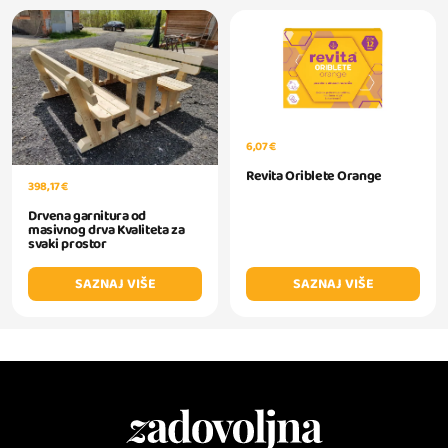
6,07 €
Revita Oriblete Orange
398,17 €
Drvena garnitura od
masivnog drva Kvaliteta za
svaki prostor
SAZNAJ VIŠE
SAZNAJ VIŠE