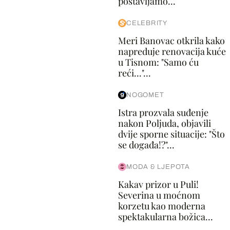
postavljamo...
CELEBRITY
Meri Banovac otkrila kako
napreduje renovacija kuće
u Tisnom: "Samo ću
reći..."...
NOGOMET
Istra prozvala suđenje
nakon Poljuda, objavili
dvije sporne situacije: "Što
se događa!?"...
MODA & LJEPOTA
Kakav prizor u Puli!
Severina u moćnom
korzetu kao moderna
spektakularna božica...