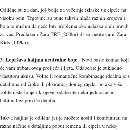
Odlične su za dan, još bolje za večernje izlaske uz cipele na
visoku petu. Trgovine su pune takvih hlača raznih krojeva i
boja te mislim da neće biti problema oko nalaska onih pravih
za vas. Predlažem Zara TRF (200kn) ili za 'petite cure' Zara
Kids (139kn).
3. Lepršava haljina neutralne boje
- Novi basic komad koji
će vam trebati ovog proljeća i ljeta. Odaberite je sukladno
vlastitom ukusu. Volite li romantične kombinacije idealna je s
detaljima od čipke ili plisiranog donjeg dijela, no ako više
volite čiste linije i krojeve, odaberite neku jednostavnu
haljinu bez previše detalja.
Takva haljina je odlična jer je možete nositi i kombinirati na
razne načine s detaljima poput remena ili cipela u nekoj