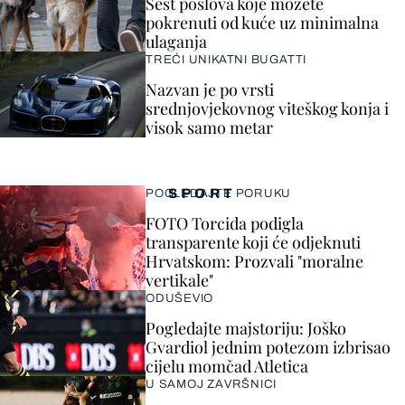
Šest poslova koje možete
pokrenuti od kuće uz minimalna
ulaganja
TREĆI UNIKATNI BUGATTI
Nazvan je po vrsti
srednjovjekovnog viteškog konja i
visok samo metar
SPORT
POGLEDAJTE PORUKU
FOTO Torcida podigla
transparente koji će odjeknuti
Hrvatskom: Prozvali "moralne
vertikale"
ODUŠEVIO
Pogledajte majstoriju: Joško
Gvardiol jednim potezom izbrisao
cijelu momčad Atletica
U SAMOJ ZAVRŠNICI