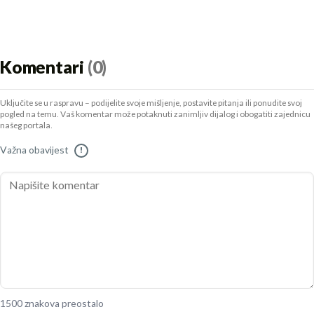
Komentari
(0)
Uključite se u raspravu – podijelite svoje mišljenje, postavite pitanja ili ponudite svoj
pogled na temu. Vaš komentar može potaknuti zanimljiv dijalog i obogatiti zajednicu
našeg portala.
Važna obavijest
!
1500 znakova preostalo