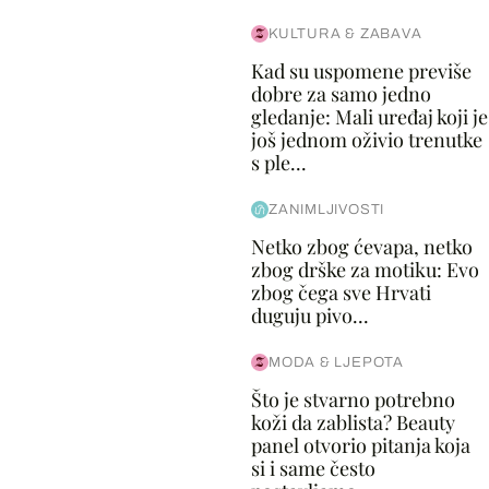
KULTURA & ZABAVA
Kad su uspomene previše
dobre za samo jedno
gledanje: Mali uređaj koji je
još jednom oživio trenutke
s ple...
ZANIMLJIVOSTI
Netko zbog ćevapa, netko
zbog drške za motiku: Evo
zbog čega sve Hrvati
duguju pivo...
MODA & LJEPOTA
Što je stvarno potrebno
koži da zablista? Beauty
panel otvorio pitanja koja
si i same često