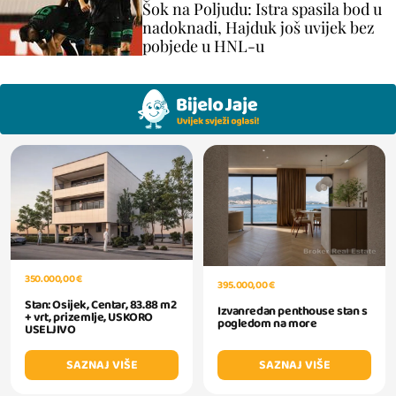
Šok na Poljudu: Istra spasila bod u
nadoknadi, Hajduk još uvijek bez
pobjede u HNL-u
350.000,00 €
395.000,00 €
Stan: Osijek, Centar, 83.88 m2
Izvanredan penthouse stan s
+ vrt, prizemlje, USKORO
pogledom na more
USELJIVO
SAZNAJ VIŠE
SAZNAJ VIŠE