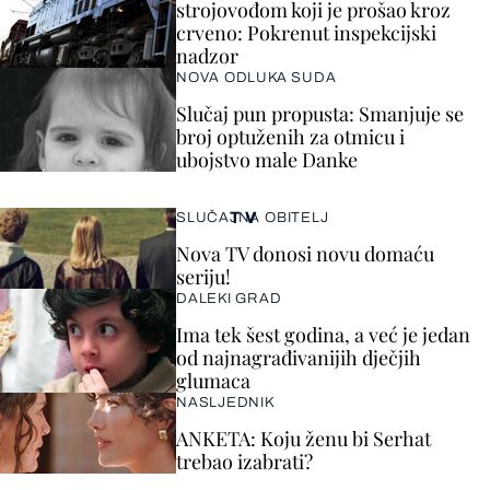
strojovođom koji je prošao kroz
crveno: Pokrenut inspekcijski
nadzor
NOVA ODLUKA SUDA
Slučaj pun propusta: Smanjuje se
broj optuženih za otmicu i
ubojstvo male Danke
TV
SLUČAJNA OBITELJ
Nova TV donosi novu domaću
seriju!
DALEKI GRAD
Ima tek šest godina, a već je jedan
od najnagrađivanijih dječjih
glumaca
NASLJEDNIK
ANKETA: Koju ženu bi Serhat
trebao izabrati?