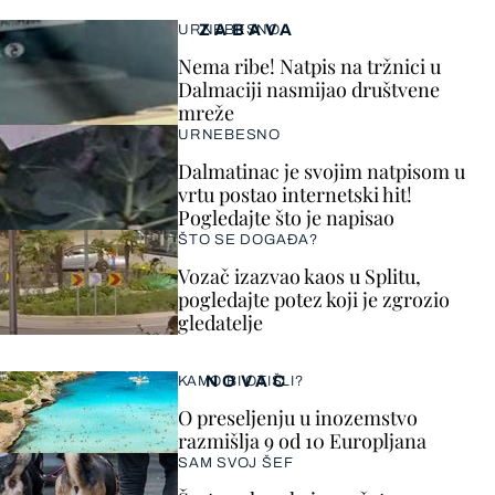
ZABAVA
URNEBESNO
Nema ribe! Natpis na tržnici u
Dalmaciji nasmijao društvene
mreže
URNEBESNO
Dalmatinac je svojim natpisom u
vrtu postao internetski hit!
Pogledajte što je napisao
ŠTO SE DOGAĐA?
Vozač izazvao kaos u Splitu,
pogledajte potez koji je zgrozio
gledatelje
NOVAC
KAMO BI OTIŠLI?
O preseljenju u inozemstvo
razmišlja 9 od 10 Europljana
SAM SVOJ ŠEF