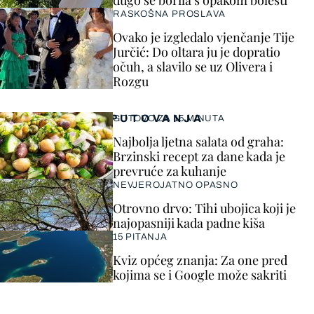
dugo se borila s opakom bolesti
RASKOŠNA PROSLAVA
Ovako je izgledalo vjenčanje Tije
Jurčić: Do oltara ju je dopratio
očuh, a slavilo se uz Olivera i
Rozgu
PUTOVANJA
GOTOVO ZA 15 MINUTA
Najbolja ljetna salata od graha:
Brzinski recept za dane kada je
prevruće za kuhanje
NEVJEROJATNO OPASNO
Otrovno drvo: Tihi ubojica koji je
najopasniji kada padne kiša
15 PITANJA
Kviz općeg znanja: Za one pred
kojima se i Google može sakriti