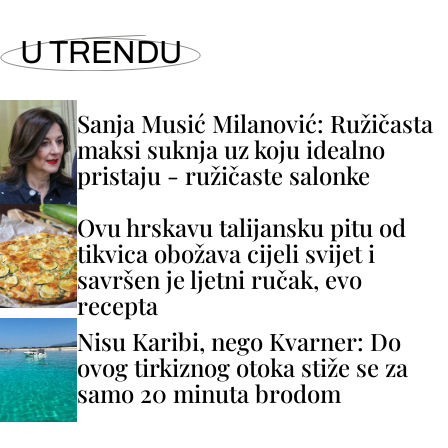
U TRENDU
Sanja Musić Milanović: Ružičasta
maksi suknja uz koju idealno
pristaju - ružičaste salonke
Ovu hrskavu talijansku pitu od
tikvica obožava cijeli svijet i
savršen je ljetni ručak, evo
recepta
Nisu Karibi, nego Kvarner: Do
ovog tirkiznog otoka stiže se za
samo 20 minuta brodom