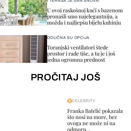
I TERASA JE SAN SNOVA!
U ovoj raskošnoj kući s bazenom
pronašli smo najelegantniju, a
možda i najljepšu bijelu kuhinju
ODLIČNA SU OPCIJA
Toranjski ventilatori štede
prostor i rade tiše, a tu je i još
jedna ogromna prednost
PROČITAJ JOŠ
CELEBRITY
Franka Batelić pokazala
što nosi na more, bez
ovoga ne može ni na
odmoru...