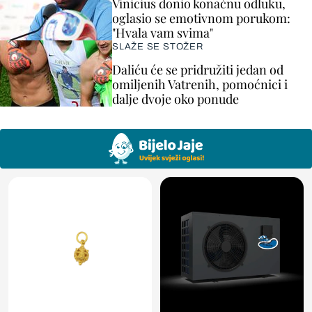
Vinicius donio konačnu odluku,
oglasio se emotivnom porukom:
"Hvala vam svima"
SLAŽE SE STOŽER
Daliću će se pridružiti jedan od
omiljenih Vatrenih, pomoćnici i
dalje dvoje oko ponude