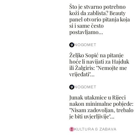
Što je stvarno potrebno
koži da zablista? Beauty
panel otvorio pitanja koja
si i same često
postavljamo...
NOGOMET
Željko Sopić na pitanje
hoće li navijati za Hajduk
ili Žalgiris: "Nemojte me
vrijeđati"...
NOGOMET
Junak utakmice u Rijeci
nakon minimalne pobjede:
"Nisam zadovoljan, trebalo
je biti uvjerljivije"...
KULTURA & ZABAVA