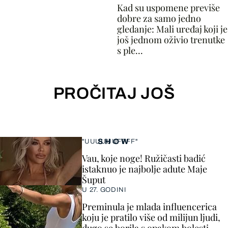
Kad su uspomene previše
dobre za samo jedno
gledanje: Mali uređaj koji je
još jednom oživio trenutke
s ple...
PROČITAJ JOŠ
SHOW
"UUUUUUFFFF"
Vau, koje noge! Ružičasti badić
istaknuo je najbolje adute Maje
Šuput
U 27. GODINI
Preminula je mlada influencerica
koju je pratilo više od milijun ljudi,