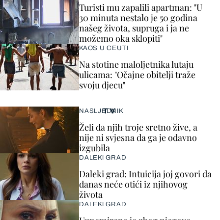
Turisti mu zapalili apartman: "U
30 minuta nestalo je 50 godina
našeg života, supruga i ja ne
možemo oka sklopiti"
KAOS U CEUTI
Na stotine maloljetnika lutaju
ulicama: "Očajne obitelji traže
svoju djecu"
TV
NASLJEDNIK
Želi da njih troje sretno žive, a
nije ni svjesna da ga je odavno
izgubila
DALEKI GRAD
Daleki grad: Intuicija joj govori da
danas neće otići iz njihovog
života
DALEKI GRAD