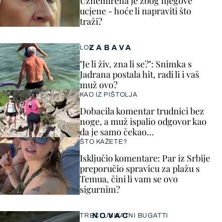
Uznemirena je zbog njegove
ucjene - hoće li napraviti što
traži?
ZABAVA
LOL
"Je li živ, zna li se?": Snimka s
Jadrana postala hit, radi li i vaš
muž ovo?
KAO IZ PIŠTOLJA
Dobacila komentar trudnici bez
noge, a muž ispalio odgovor kao
da je samo čekao…
ŠTO KAŽETE?
Isključio komentare: Par iz Srbije
preporučio spravicu za plažu s
Temua, čini li vam se ovo
sigurnim?
NOVAC
TREĆI UNIKATNI BUGATTI