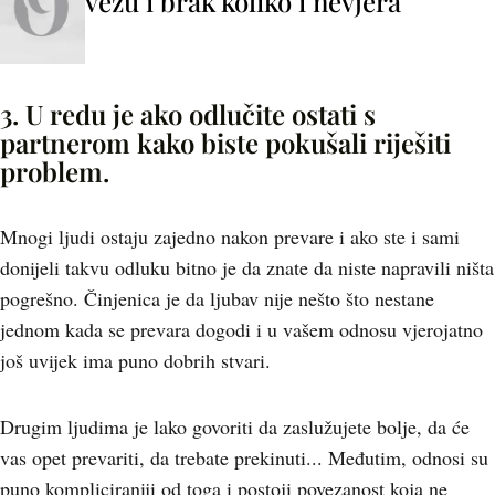
vezu i brak koliko i nevjera
3. U redu je ako odlučite ostati s
partnerom kako biste pokušali riješiti
problem.
Mnogi ljudi ostaju zajedno nakon prevare i ako ste i sami
donijeli takvu odluku bitno je da znate da niste napravili ništa
pogrešno. Činjenica je da ljubav nije nešto što nestane
jednom kada se prevara dogodi i u vašem odnosu vjerojatno
još uvijek ima puno dobrih stvari.
Drugim ljudima je lako govoriti da zaslužujete bolje, da će
vas opet prevariti, da trebate prekinuti... Međutim, odnosi su
puno kompliciraniji od toga i postoji povezanost koja ne