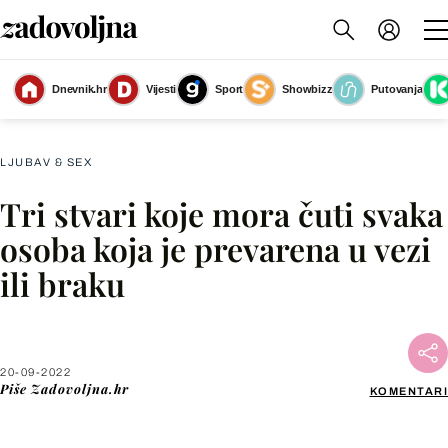
Dnevnik.hr
Vijesti
Sport
Showbizz
Putovanja
Slika nije dostupna
LJUBAV & SEX
Tri stvari koje mora čuti svaka
Facebook
osoba koja je prevarena u vezi
ili braku
X
WhatsApp
20-09-2022
Piše
Zadovoljna.hr
KOMENTARI
Viber