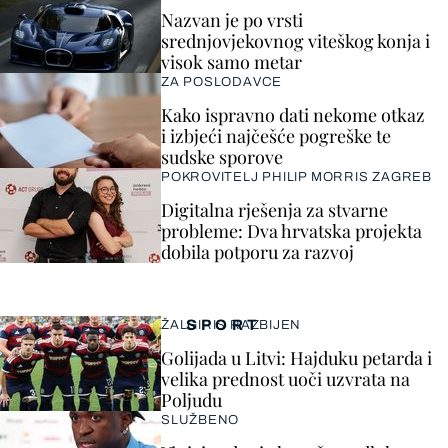
Nazvan je po vrsti
srednjovjekovnog viteškog konja i
visok samo metar
ZA POSLODAVCE
Kako ispravno dati nekome otkaz
i izbjeći najčešće pogreške te
sudske sporove
POKROVITELJ PHILIP MORRIS ZAGREB
Digitalna rješenja za stvarne
probleme: Dva hrvatska projekta
dobila potporu za razvoj
SPORT
ŽALGIRIS RAZBIJEN
Golijada u Litvi: Hajduku petarda i
velika prednost uoči uzvrata na
Poljudu
SLUŽBENO