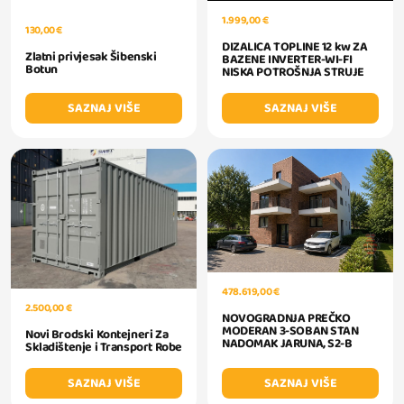
1.999,00 €
130,00 €
DIZALICA TOPLINE 12 kw ZA
Zlatni privjesak Šibenski
BAZENE INVERTER-WI-FI
Botun
NISKA POTROŠNJA STRUJE
SAZNAJ VIŠE
SAZNAJ VIŠE
478.619,00 €
2.500,00 €
NOVOGRADNJA PREČKO
MODERAN 3-SOBAN STAN
Novi Brodski Kontejneri Za
NADOMAK JARUNA, S2-B
Skladištenje i Transport Robe
SAZNAJ VIŠE
SAZNAJ VIŠE