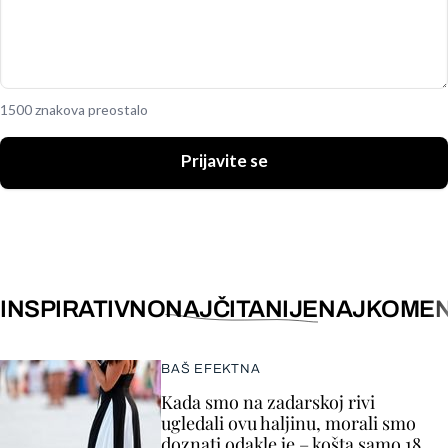
1500 znakova preostalo
Prijavite se
INSPIRATIVNO
NAJČITANIJE
NAJKOMEN
BAŠ EFEKTNA
Kada smo na zadarskoj rivi
ugledali ovu haljinu, morali smo
doznati odakle je – košta samo 18