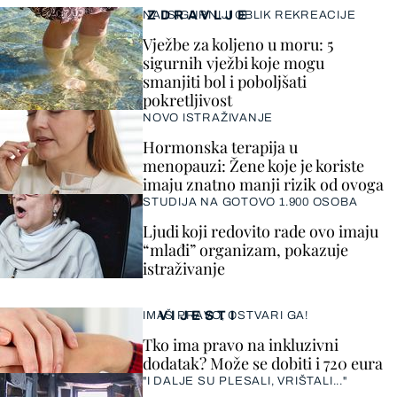
ZDRAVLJE
NAJSIGURNIJI OBLIK REKREACIJE
Vježbe za koljeno u moru: 5
sigurnih vježbi koje mogu
smanjiti bol i poboljšati
pokretljivost
NOVO ISTRAŽIVANJE
Hormonska terapija u
menopauzi: Žene koje je koriste
imaju znatno manji rizik od ovoga
STUDIJA NA GOTOVO 1.900 OSOBA
Ljudi koji redovito rade ovo imaju
“mlađi” organizam, pokazuje
istraživanje
VIJESTI
IMAŠ PRAVO, OSTVARI GA!
Tko ima pravo na inkluzivni
dodatak? Može se dobiti i 720 eura
"I DALJE SU PLESALI, VRIŠTALI..."