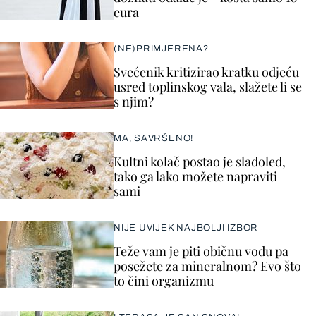
eura
(NE)PRIMJERENA?
Svećenik kritizirao kratku odjeću
usred toplinskog vala, slažete li se
s njim?
MA, SAVRŠENO!
Kultni kolač postao je sladoled,
tako ga lako možete napraviti
sami
NIJE UVIJEK NAJBOLJI IZBOR
Teže vam je piti običnu vodu pa
posežete za mineralnom? Evo što
to čini organizmu