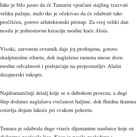
Iako je bilo jasno da će Tamarin vjenčani stajling izazvati
veliku pažnju, malo tko je očekivao da će odabrati tako
pročišćen, gotovo arhitektonski pristup. Za svoj veliki dan
nosila je jednostavnu kreaciju modne kuće
Alaïa.
Visoki, zatvoreni ovratnik daje joj profinjenu, gotovo
skulpturalnu siluetu, dok naglašena ramena unose dozu
modne odvažnosti i podsjećaju na prepoznatljiv Alaïin
dizajnerski rukopis.
Najdramatičniji detalj krije se u dubokom prorezu, a dugi
šlep dodatno naglašava svečanost haljine, dok fluidna tkanina
ostavlja dojam lakoće pri svakom pokretu.
Tamara je odabrala duge viseće dijamantne naušnice koje su
diskretno naglasile lice. Kosu je nosila zaglađenu i