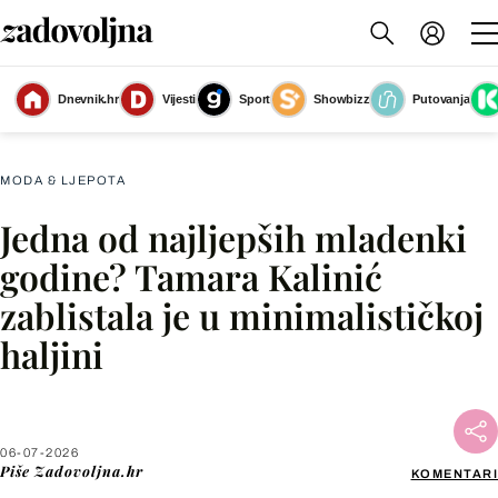
Dnevnik.hr
Vijesti
Sport
Showbizz
Putovanja
Tamara Kalinić
(Foto: Profimedia)
MODA & LJEPOTA
Jedna od najljepših mladenki
Facebook
godine? Tamara Kalinić
zablistala je u minimalističkoj
X
haljini
WhatsApp
Viber
06-07-2026
Piše
Zadovoljna.hr
KOMENTARI