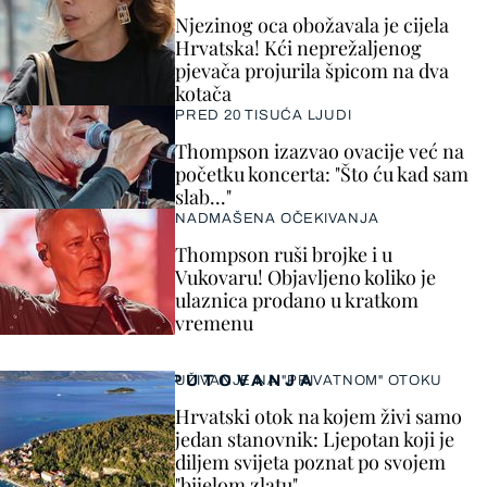
Njezinog oca obožavala je cijela
Hrvatska! Kći neprežaljenog
pjevača projurila špicom na dva
kotača
PRED 20 TISUĆA LJUDI
Thompson izazvao ovacije već na
početku koncerta: "Što ću kad sam
slab..."
NADMAŠENA OČEKIVANJA
Thompson ruši brojke i u
Vukovaru! Objavljeno koliko je
ulaznica prodano u kratkom
vremenu
PUTOVANJA
UŽIVANJE NA "PRIVATNOM" OTOKU
Hrvatski otok na kojem živi samo
jedan stanovnik: Ljepotan koji je
diljem svijeta poznat po svojem
"bijelom zlatu"