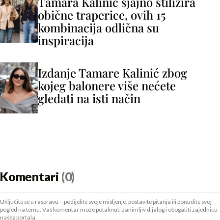
Tamara Kalinić sjajno stilizira
obične traperice, ovih 15
kombinacija odlična su
inspiracija
Izdanje Tamare Kalinić zbog
kojeg balonere više nećete
gledati na isti način
Komentari
(0)
Uključite se u raspravu – podijelite svoje mišljenje, postavite pitanja ili ponudite svoj
pogled na temu. Vaš komentar može potaknuti zanimljiv dijalog i obogatiti zajednicu
našeg portala.