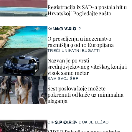
Registracija iz SAD-a postala hit u
Hrvatskoj! Pogledajte zašto
NOVAC
KAMO BI OTIŠLI?
O preseljenju u inozemstvo
razmišlja 9 od 10 Europljana
TREĆI UNIKATNI BUGATTI
Nazvan je po vrsti
srednjovjekovnog viteškog konja i
visok samo metar
SAM SVOJ ŠEF
Šest poslova koje možete
pokrenuti od kuće uz minimalna
ulaganja
SPORT
CIPELARILI GA DOK JE LEŽAO