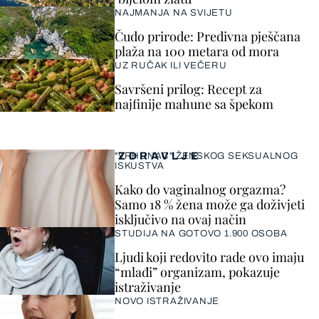
NAJMANJA NA SVIJETU
Čudo prirode: Predivna pješčana
plaža na 100 metara od mora
UZ RUČAK ILI VEČERU
Savršeni prilog: Recept za
najfinije mahune sa špekom
ZDRAVLJE
"VRHUNAC" ŽENSKOG SEKSUALNOG
ISKUSTVA
Kako do vaginalnog orgazma?
Samo 18 % žena može ga doživjeti
isključivo na ovaj način
STUDIJA NA GOTOVO 1.900 OSOBA
Ljudi koji redovito rade ovo imaju
“mlađi” organizam, pokazuje
istraživanje
NOVO ISTRAŽIVANJE