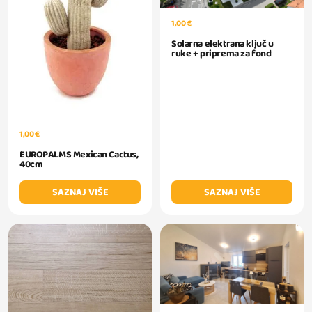
1,00 €
Solarna elektrana ključ u
ruke + priprema za fond
1,00 €
EUROPALMS Mexican Cactus,
40cm
SAZNAJ VIŠE
SAZNAJ VIŠE