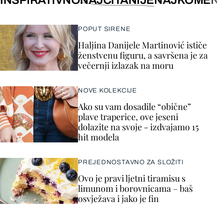
INSPIRATIVNO
NAJČITANIJE
NAJKOMEN
POPUT SIRENE
Haljina Danijele Martinović ističe
ženstvenu figuru, a savršena je za
večernji izlazak na moru
NOVE KOLEKCIJE
Ako su vam dosadile “obične”
plave traperice, ove jeseni
dolazite na svoje - izdvajamo 15
hit modela
PREJEDNOSTAVNO ZA SLOŽITI
Ovo je pravi ljetni tiramisu s
limunom i borovnicama – baš
osvježava i jako je fin