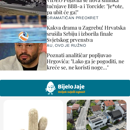
VIDEO Pojavila se nova snimka
tučnjave BBB-a i Torcide: "Je*ote,
pa ubit će ga!"
DRAMATIČAN PREOKRET
Kakva drama u Zagrebu! Hrvatska
srušila Srbiju i izborila finale
Svjetskog prvenstva
AU, OVO JE RUŽNO
Poznati analitičar popljuvao
Hrgovića: "Lako ga je pogoditi, ne
kreće se, ne koristi noge..."