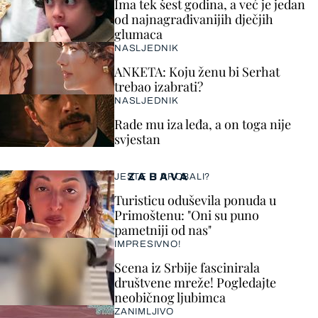
Ima tek šest godina, a već je jedan
od najnagrađivanijih dječjih
glumaca
NASLJEDNIK
ANKETA: Koju ženu bi Serhat
trebao izabrati?
NASLJEDNIK
Rade mu iza leđa, a on toga nije
svjestan
ZABAVA
JESTE LI PROBALI?
Turisticu oduševila ponuda u
Primoštenu: "Oni su puno
pametniji od nas"
IMPRESIVNO!
Scena iz Srbije fascinirala
društvene mreže! Pogledajte
neobičnog ljubimca
ZANIMLJIVO