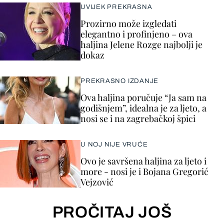
UVIJEK PREKRASNA
Prozirno može izgledati
elegantno i profinjeno – ova
haljina Jelene Rozge najbolji je
dokaz
PREKRASNO IZDANJE
Ova haljina poručuje “Ja sam na
godišnjem”, idealna je za ljeto, a
nosi se i na zagrebačkoj špici
U NOJ NIJE VRUĆE
Ovo je savršena haljina za ljeto i
more - nosi je i Bojana Gregorić
Vejzović
PROČITAJ JOŠ