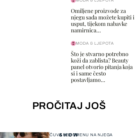
MODA & LJEPOTA
Omiljene proizvode za
njegu sada možete kupiti i
usput, tijekom nabavke
namirnica...
MODA & LJEPOTA
Što je stvarno potrebno
koži da zablista? Beauty
panel otvorio pitanja koja
si i same često
postavljamo...
PROČITAJ JOŠ
SHOW
ČUVA USPOMENU NA NJEGA