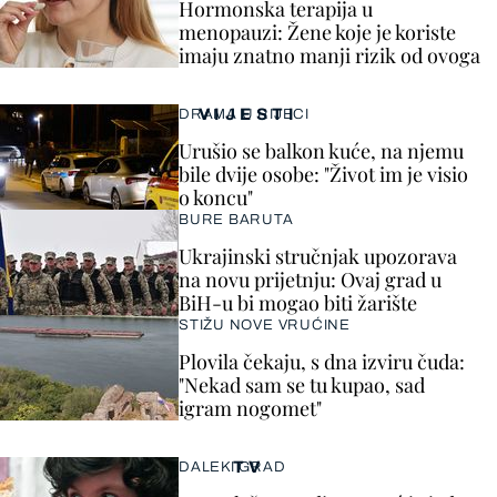
Hormonska terapija u
menopauzi: Žene koje je koriste
imaju znatno manji rizik od ovoga
VIJESTI
DRAMA U RIJECI
Urušio se balkon kuće, na njemu
bile dvije osobe: "Život im je visio
o koncu"
BURE BARUTA
Ukrajinski stručnjak upozorava
na novu prijetnju: Ovaj grad u
BiH-u bi mogao biti žarište
STIŽU NOVE VRUĆINE
Plovila čekaju, s dna izviru čuda:
"Nekad sam se tu kupao, sad
igram nogomet"
TV
DALEKI GRAD