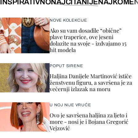
INSPIRATIVNO
NAJČITANIJE
NAJKOMEN
NOVE KOLEKCIJE
Ako su vam dosadile “obične”
plave traperice, ove jeseni
dolazite na svoje - izdvajamo 15
hit modela
POPUT SIRENE
Haljina Danijele Martinović ističe
ženstvenu figuru, a savršena je za
večernji izlazak na moru
U NOJ NIJE VRUĆE
Ovo je savršena haljina za ljeto i
more - nosi je i Bojana Gregorić
Vejzović