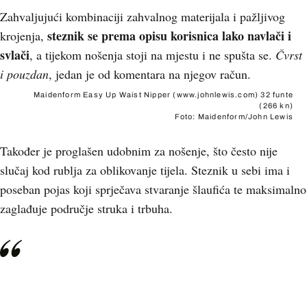
Zahvaljujući kombinaciji zahvalnog materijala i pažljivog
steznik se prema opisu korisnica lako navlači i
krojenja,
svlači
, a tijekom nošenja stoji na mjestu i ne spušta se.
Čvrst
i pouzdan
, jedan je od komentara na njegov račun.
Maidenform Easy Up Waist Nipper (www.johnlewis.com) 32 funte
(266 kn)
Foto: Maidenform/John Lewis
Također je proglašen udobnim za nošenje, što često nije
slučaj kod rublja za oblikovanje tijela. Steznik u sebi ima i
poseban pojas koji sprječava stvaranje šlaufića te maksimalno
zaglađuje područje struka i trbuha.