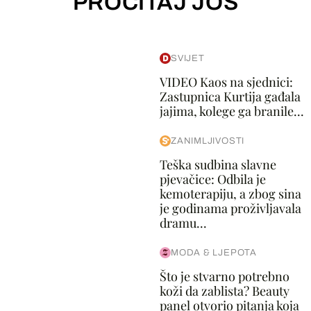
PROČITAJ JOŠ
SVIJET
VIDEO Kaos na sjednici:
Zastupnica Kurtija gađala
jajima, kolege ga branile...
ZANIMLJIVOSTI
Teška sudbina slavne
pjevačice: Odbila je
kemoterapiju, a zbog sina
je godinama proživljavala
dramu...
MODA & LJEPOTA
Što je stvarno potrebno
koži da zablista? Beauty
panel otvorio pitanja koja