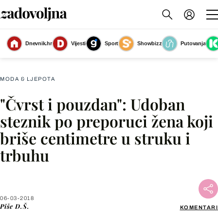
Steznik brenda Maidenform hvale žene diljem svijeta
(Foto:
Dnevnik.hr
Vijesti
Sport
Showbizz
Putovanja
Maidenform/John Lewis)
MODA & LJEPOTA
"Čvrst i pouzdan": Udoban
Facebook
steznik po preporuci žena koji
briše centimetre u struku i
X
trbuhu
WhatsApp
Viber
06-03-2018
Piše
D.Š.
KOMENTARI