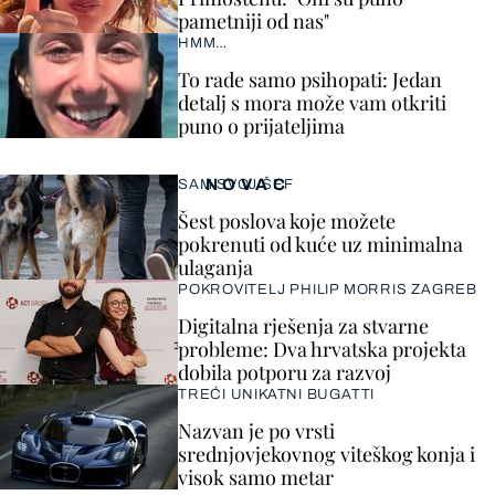
pametniji od nas"
HMM…
To rade samo psihopati: Jedan
detalj s mora može vam otkriti
puno o prijateljima
NOVAC
SAM SVOJ ŠEF
Šest poslova koje možete
pokrenuti od kuće uz minimalna
ulaganja
POKROVITELJ PHILIP MORRIS ZAGREB
Digitalna rješenja za stvarne
probleme: Dva hrvatska projekta
dobila potporu za razvoj
TREĆI UNIKATNI BUGATTI
Nazvan je po vrsti
srednjovjekovnog viteškog konja i
visok samo metar