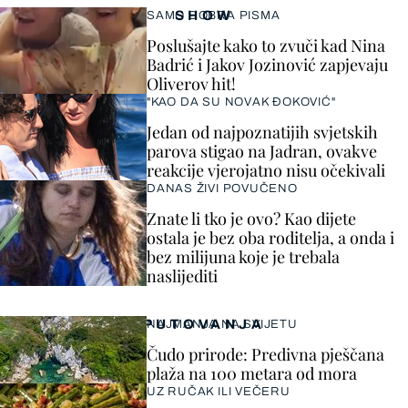
SHOW
SAMO DOBRA PISMA
Poslušajte kako to zvuči kad Nina
Badrić i Jakov Jozinović zapjevaju
Oliverov hit!
"KAO DA SU NOVAK ĐOKOVIĆ"
Jedan od najpoznatijih svjetskih
parova stigao na Jadran, ovakve
reakcije vjerojatno nisu očekivali
DANAS ŽIVI POVUČENO
Znate li tko je ovo? Kao dijete
ostala je bez oba roditelja, a onda i
bez milijuna koje je trebala
naslijediti
PUTOVANJA
NAJMANJA NA SVIJETU
Čudo prirode: Predivna pješčana
plaža na 100 metara od mora
UZ RUČAK ILI VEČERU