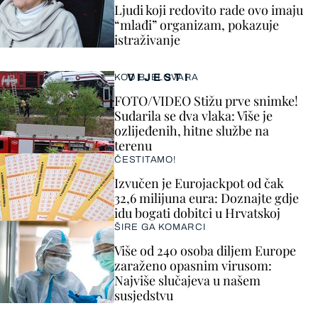
Ljudi koji redovito rade ovo imaju
“mlađi” organizam, pokazuje
istraživanje
VIJESTI
KOD BJELOVARA
FOTO/VIDEO Stižu prve snimke!
Sudarila se dva vlaka: Više je
ozlijeđenih, hitne službe na
terenu
ČESTITAMO!
Izvučen je Eurojackpot od čak
32,6 milijuna eura: Doznajte gdje
idu bogati dobitci u Hrvatskoj
ŠIRE GA KOMARCI
Više od 240 osoba diljem Europe
zaraženo opasnim virusom:
Najviše slučajeva u našem
susjedstvu