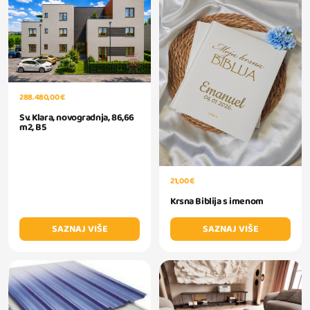
288.480,00 €
Sv. Klara, novogradnja, 86,66
m2, B5
21,00 €
Krsna Biblija s imenom
SAZNAJ VIŠE
SAZNAJ VIŠE