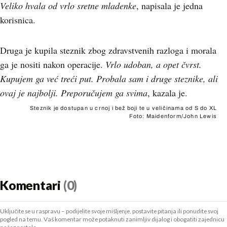
Veliko hvala od vrlo sretne mladenke
, napisala je jedna
korisnica.
Druga je kupila steznik zbog zdravstvenih razloga i morala
ga je nositi nakon operacije.
Vrlo udoban, a opet čvrst.
Kupujem ga već treći put. Probala sam i druge steznike, ali
ovaj je najbolji. Preporučujem ga svima
, kazala je.
Steznik je dostupan u crnoj i bež boji te u veličinama od S do XL
Foto: Maidenform/John Lewis
Komentari
(0)
Uključite se u raspravu – podijelite svoje mišljenje, postavite pitanja ili ponudite svoj
pogled na temu. Vaš komentar može potaknuti zanimljiv dijalog i obogatiti zajednicu