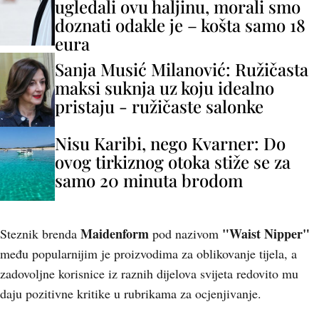
ugledali ovu haljinu, morali smo
doznati odakle je – košta samo 18
eura
Sanja Musić Milanović: Ružičasta
maksi suknja uz koju idealno
pristaju - ružičaste salonke
Nisu Karibi, nego Kvarner: Do
ovog tirkiznog otoka stiže se za
samo 20 minuta brodom
Maidenform
"Waist Nipper"
Steznik brenda
pod nazivom
među popularnijim je proizvodima za oblikovanje tijela, a
zadovoljne korisnice iz raznih dijelova svijeta redovito mu
daju pozitivne kritike u rubrikama za ocjenjivanje.