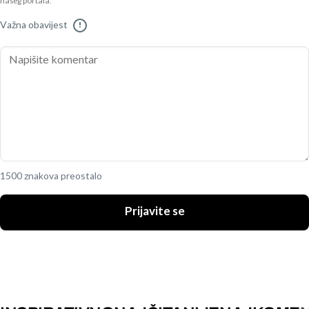
našeg portala.
Važna obavijest
!
1500 znakova preostalo
Prijavite se