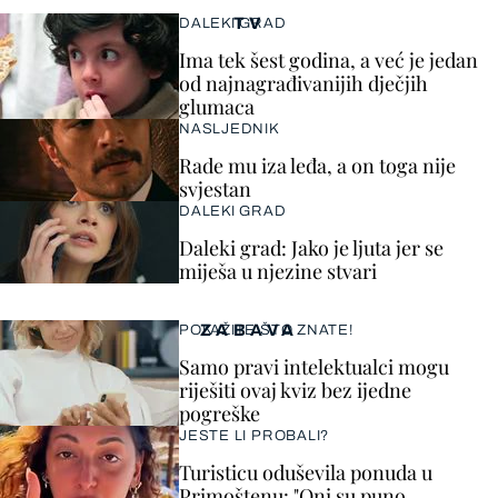
TV
DALEKI GRAD
Ima tek šest godina, a već je jedan
od najnagrađivanijih dječjih
glumaca
NASLJEDNIK
Rade mu iza leđa, a on toga nije
svjestan
DALEKI GRAD
Daleki grad: Jako je ljuta jer se
miješa u njezine stvari
ZABAVA
POKAŽITE ŠTO ZNATE!
Samo pravi intelektualci mogu
riješiti ovaj kviz bez ijedne
pogreške
JESTE LI PROBALI?
Turisticu oduševila ponuda u
Primoštenu: "Oni su puno