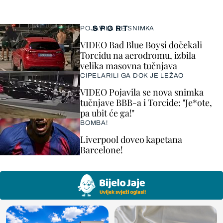
SPORT
POJAVILA SE SNIMKA
VIDEO Bad Blue Boysi dočekali
Torcidu na aerodromu, izbila
velika masovna tučnjava
CIPELARILI GA DOK JE LEŽAO
VIDEO Pojavila se nova snimka
tučnjave BBB-a i Torcide: "Je*ote,
pa ubit će ga!"
BOMBA!
Liverpool doveo kapetana
Barcelone!