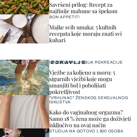
Savršeni prilog: Recept za
najfinije mahune sa špekom
BON APPETIT!
Majke svih umaka: 5 kultnih
recepata koje moraju znati svi
kuhari
ZDRAVLJE
NAJSIGURNIJI OBLIK REKREACIJE
Vježbe za koljeno u moru: 5
sigurnih vježbi koje mogu
smanjiti bol i poboljšati
pokretljivost
"VRHUNAC" ŽENSKOG SEKSUALNOG
ISKUSTVA
Kako do vaginalnog orgazma?
Samo 18 % žena može ga doživjeti
isključivo na ovaj način
STUDIJA NA GOTOVO 1.900 OSOBA