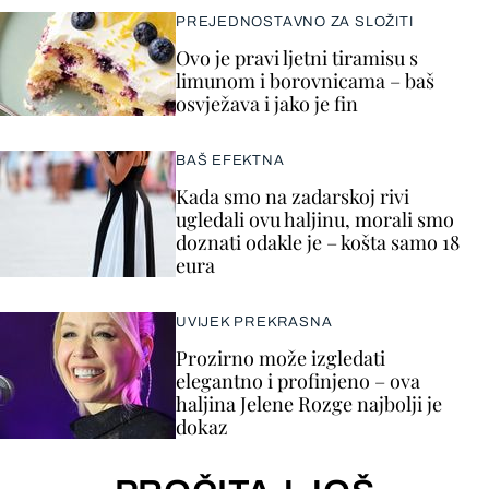
PREJEDNOSTAVNO ZA SLOŽITI
Ovo je pravi ljetni tiramisu s
limunom i borovnicama – baš
osvježava i jako je fin
BAŠ EFEKTNA
Kada smo na zadarskoj rivi
ugledali ovu haljinu, morali smo
doznati odakle je – košta samo 18
eura
UVIJEK PREKRASNA
Prozirno može izgledati
elegantno i profinjeno – ova
haljina Jelene Rozge najbolji je
dokaz