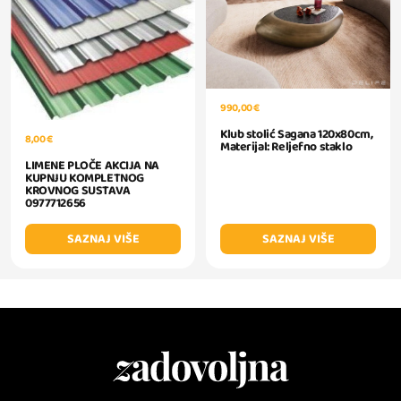
990,00 €
Klub stolić Sagana 120x80cm,
8,00 €
Materijal: Reljefno staklo
LIMENE PLOČE AKCIJA NA
KUPNJU KOMPLETNOG
KROVNOG SUSTAVA
0977712656
SAZNAJ VIŠE
SAZNAJ VIŠE