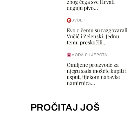
zbog čega sve Hrvati
duguju pivo...
SVIJET
Evo o čemu su razgovarali
Vučić i Zelenski: Jednu
temu preskočili...
MODA & LJEPOTA
Omiljene proizvode za
njegu sada možete kupiti i
usput, tijekom nabavke
namirnica...
PROČITAJ JOŠ