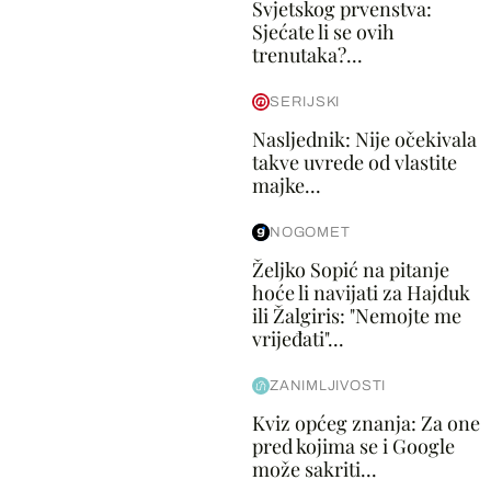
Svjetskog prvenstva:
Sjećate li se ovih
trenutaka?...
SERIJSKI
Nasljednik: Nije očekivala
takve uvrede od vlastite
majke...
NOGOMET
Željko Sopić na pitanje
hoće li navijati za Hajduk
ili Žalgiris: "Nemojte me
vrijeđati"...
ZANIMLJIVOSTI
Kviz općeg znanja: Za one
pred kojima se i Google
može sakriti...