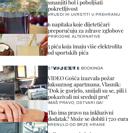
smanjiti bol i poboljšati
pokretljivost
VRIJEDI IH UVRSTITI U PREHRANU
6 napitaka koje dijetetičari
preporučuju za zdrave zglobove
PRIRODNE ALTERNATIVE
5 pića koja imaju više elektrolita
od sportskih pića
VIJESTI
STIGAO I ŠOK S BOOKINGA
VIDEO Gošća izazvala požar
luksuznog apartmana. Vlasnik:
"Dok je gorjelo, smijali su se, pili i
pokazivali mi srednji prst"
IMAŠ PRAVO, OSTVARI GA!
Tko ima pravo na inkluzivni
dodatak? Može se dobiti i 720 eura
KRENULO OD BRZE HRANE