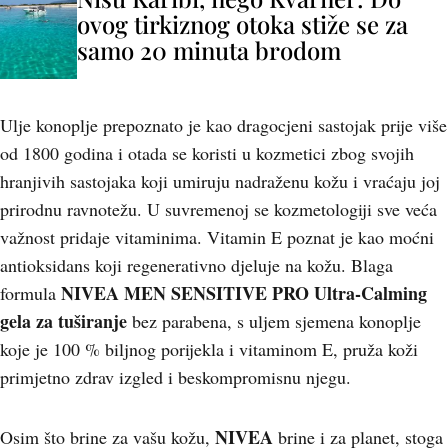
ovog tirkiznog otoka stiže se za
samo 20 minuta brodom
Ulje konoplje prepoznato je kao dragocjeni sastojak prije više
od 1800 godina i otada se koristi u kozmetici zbog svojih
hranjivih sastojaka koji umiruju nadraženu kožu i vraćaju joj
prirodnu ravnotežu. U suvremenoj se kozmetologiji sve veća
važnost pridaje vitaminima. Vitamin E poznat je kao moćni
antioksidans koji regenerativno djeluje na kožu. Blaga
NIVEA MEN SENSITIVE PRO Ultra-Calming
formula
gela za tuširanje
bez parabena, s uljem sjemena konoplje
koje je 100 % biljnog porijekla i vitaminom E, pruža koži
primjetno zdrav izgled i beskompromisnu njegu.
NIVEA
Osim što brine za vašu kožu,
brine i za planet, stoga