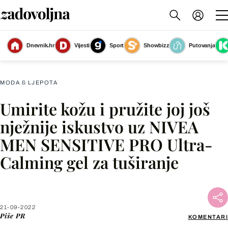
Dnevnik.hr
Vijesti
Sport
Showbizz
Putovanja
PR
(Foto: PR)
MODA & LJEPOTA
Umirite kožu i pružite joj još
Facebook
nježnije iskustvo uz NIVEA
MEN SENSITIVE PRO Ultra-
X
Calming gel za tuširanje
WhatsApp
Viber
21-09-2022
Piše
PR
KOMENTARI