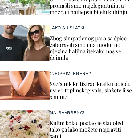
pronašli smo najelegantniju, a
možda i najljepšu bijelu kuhinju
JAKO SU SLATKI!
Zbog simpatičnog para sa špice
zaboravili smo i na modu, no
njezina haljina itekako nas se
dojmila
(NE)PRIMJERENA?
Svećenik kritizirao kratku odjeću
usred toplinskog vala, slažete li se
s njim?
MA, SAVRŠENO!
Kultni kolač postao je sladoled,
tako ga lako možete napraviti
sami