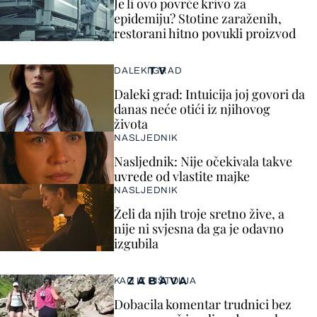
Je li ovo povrće krivo za
epidemiju? Stotine zaraženih,
restorani hitno povukli proizvod
TV
DALEKI GRAD
Daleki grad: Intuicija joj govori da
danas neće otići iz njihovog
života
NASLJEDNIK
Nasljednik: Nije očekivala takve
uvrede od vlastite majke
NASLJEDNIK
Želi da njih troje sretno žive, a
nije ni svjesna da ga je odavno
izgubila
ZABAVA
KAO IZ PIŠTOLJA
Dobacila komentar trudnici bez