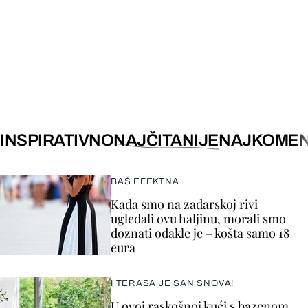
INSPIRATIVNO
NAJČITANIJE
NAJKOMEN
BAŠ EFEKTNA
Kada smo na zadarskoj rivi
ugledali ovu haljinu, morali smo
doznati odakle je – košta samo 18
eura
I TERASA JE SAN SNOVA!
U ovoj raskošnoj kući s bazenom