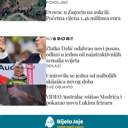
POVOLJNO
Dvorac u Zagorju na aukciji.
Početna cijena 1,46 milijuna eura
SPORT
NOVI IZAZOV
Zlatko Dalić odabrao novi posao,
odlazi u jednu od najatraktivnijih
zemalja svijeta
ODLAZI
Umirovila se jedna od najboljih
skijašica novog doba
SVE OBJAVIO
VIDEO Australac ošišao Modrića i
pokazao novu Lukinu frizuru