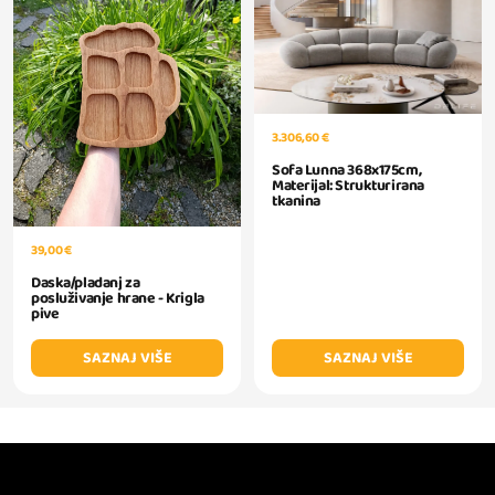
3.306,60 €
Sofa Lunna 368x175cm,
Materijal: Strukturirana
tkanina
39,00 €
Daska/pladanj za
posluživanje hrane - Krigla
pive
SAZNAJ VIŠE
SAZNAJ VIŠE