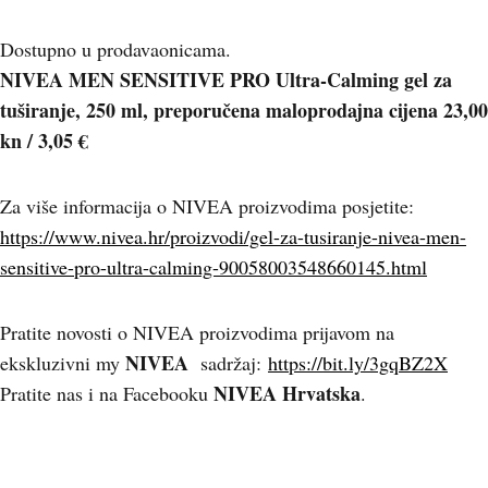
Dostupno u prodavaonicama.
NIVEA MEN SENSITIVE PRO Ultra-Calming gel za
tuširanje, 250 ml, preporučena maloprodajna cijena 23,00
kn / 3,05 €
Za više informacija o NIVEA proizvodima posjetite:
https://www.nivea.hr/proizvodi/gel-za-tusiranje-nivea-men-
sensitive-pro-ultra-calming-90058003548660145.html
Pratite novosti o NIVEA proizvodima prijavom na
NIVEA
ekskluzivni my
sadržaj:
https://bit.ly/3gqBZ2X
NIVEA Hrvatska
Pratite nas i na Facebooku
.