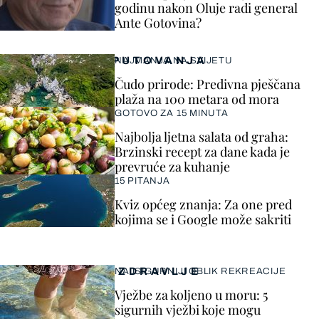
godinu nakon Oluje radi general
Ante Gotovina?
PUTOVANJA
NAJMANJA NA SVIJETU
Čudo prirode: Predivna pješčana
plaža na 100 metara od mora
GOTOVO ZA 15 MINUTA
Najbolja ljetna salata od graha:
Brzinski recept za dane kada je
prevruće za kuhanje
15 PITANJA
Kviz općeg znanja: Za one pred
kojima se i Google može sakriti
ZDRAVLJE
NAJSIGURNIJI OBLIK REKREACIJE
Vježbe za koljeno u moru: 5
sigurnih vježbi koje mogu