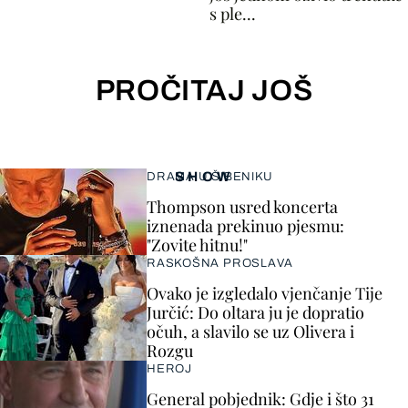
s ple...
PROČITAJ JOŠ
SHOW
DRAMA U ŠIBENIKU
Thompson usred koncerta
iznenada prekinuo pjesmu:
"Zovite hitnu!"
RASKOŠNA PROSLAVA
Ovako je izgledalo vjenčanje Tije
Jurčić: Do oltara ju je dopratio
očuh, a slavilo se uz Olivera i
Rozgu
HEROJ
General pobjednik: Gdje i što 31