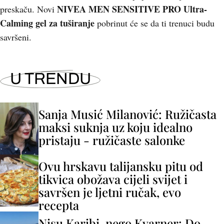
NIVEA MEN SENSITIVE PRO Ultra-
preskaču. Novi
Calming gel za tuširanje
pobrinut će se da ti trenuci budu
savršeni.
U TRENDU
Sanja Musić Milanović: Ružičasta
maksi suknja uz koju idealno
pristaju - ružičaste salonke
Ovu hrskavu talijansku pitu od
tikvica obožava cijeli svijet i
savršen je ljetni ručak, evo
recepta
Nisu Karibi, nego Kvarner: Do