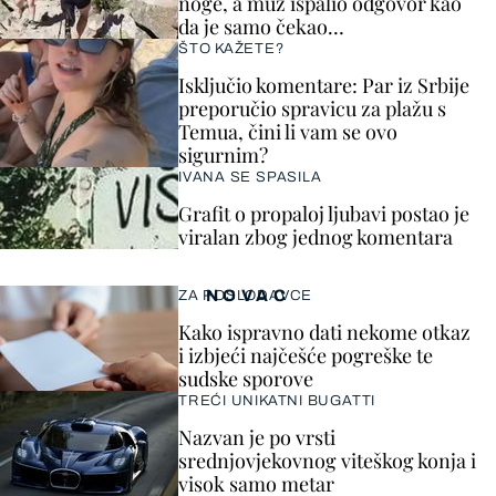
noge, a muž ispalio odgovor kao
da je samo čekao…
ŠTO KAŽETE?
Isključio komentare: Par iz Srbije
preporučio spravicu za plažu s
Temua, čini li vam se ovo
sigurnim?
IVANA SE SPASILA
Grafit o propaloj ljubavi postao je
viralan zbog jednog komentara
NOVAC
ZA POSLODAVCE
Kako ispravno dati nekome otkaz
i izbjeći najčešće pogreške te
sudske sporove
TREĆI UNIKATNI BUGATTI
Nazvan je po vrsti
srednjovjekovnog viteškog konja i
visok samo metar