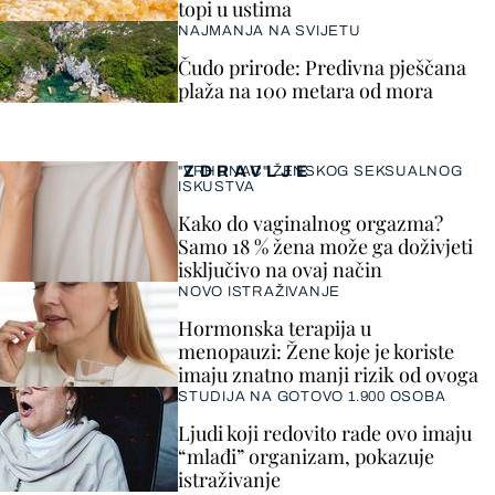
topi u ustima
NAJMANJA NA SVIJETU
Čudo prirode: Predivna pješčana
plaža na 100 metara od mora
ZDRAVLJE
"VRHUNAC" ŽENSKOG SEKSUALNOG
ISKUSTVA
Kako do vaginalnog orgazma?
Samo 18 % žena može ga doživjeti
isključivo na ovaj način
NOVO ISTRAŽIVANJE
Hormonska terapija u
menopauzi: Žene koje je koriste
imaju znatno manji rizik od ovoga
STUDIJA NA GOTOVO 1.900 OSOBA
Ljudi koji redovito rade ovo imaju
“mlađi” organizam, pokazuje
istraživanje