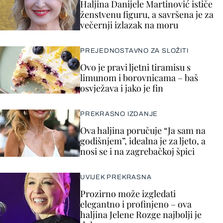
Haljina Danijele Martinović ističe
ženstvenu figuru, a savršena je za
večernji izlazak na moru
PREJEDNOSTAVNO ZA SLOŽITI
Ovo je pravi ljetni tiramisu s
limunom i borovnicama – baš
osvježava i jako je fin
PREKRASNO IZDANJE
Ova haljina poručuje “Ja sam na
godišnjem”, idealna je za ljeto, a
nosi se i na zagrebačkoj špici
UVIJEK PREKRASNA
Prozirno može izgledati
elegantno i profinjeno – ova
haljina Jelene Rozge najbolji je