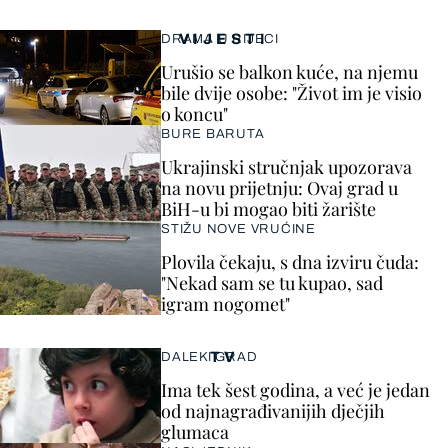
VIJESTI
DRAMA U RIJECI
Urušio se balkon kuće, na njemu
bile dvije osobe: "Život im je visio
o koncu"
BURE BARUTA
Ukrajinski stručnjak upozorava
na novu prijetnju: Ovaj grad u
BiH-u bi mogao biti žarište
STIŽU NOVE VRUĆINE
Plovila čekaju, s dna izviru čuda:
"Nekad sam se tu kupao, sad
igram nogomet"
TV
DALEKI GRAD
Ima tek šest godina, a već je jedan
od najnagrađivanijih dječjih
glumaca