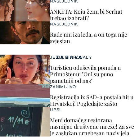
NASLJEDNIK
ANKETA: Koju ženu bi Serhat
trebao izabrati?
NASLJEDNIK
Rade mu iza leđa, a on toga nije
svjestan
ZABAVA
JESTE LI PROBALI?
Turisticu oduševila ponuda u
Primoštenu: "Oni su puno
pametniji od nas"
ZANIMLJIVO
Registracija iz SAD-a postala hit u
Hrvatskoj! Pogledajte zašto
UPS!
Meni domaćeg restorana
nasmijao društvene mreže! Za sve
je zaslužan urnebesan naziv jela