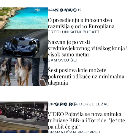
NOVAC
KAMO BI OTIŠLI?
O preseljenju u inozemstvo
razmišlja 9 od 10 Europljana
TREĆI UNIKATNI BUGATTI
Nazvan je po vrsti
srednjovjekovnog viteškog konja i
visok samo metar
SAM SVOJ ŠEF
Šest poslova koje možete
pokrenuti od kuće uz minimalna
ulaganja
SPORT
CIPELARILI GA DOK JE LEŽAO
VIDEO Pojavila se nova snimka
tučnjave BBB-a i Torcide: "Je*ote,
pa ubit će ga!"
DRAMATIČAN PREOKRET