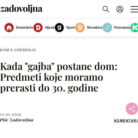
Plakat svog omiljenog filma pokažite u okviru u kojom će on izgledati ljepše i
Dnevnik.hr
Vijesti
Sport
Showbizz
Putovanja
profinjenije
(Foto: Living4Media)
DOM & UREĐENJE
Kada "gajba" postane dom:
Facebook
Predmeti koje moramo
prerasti do 30. godine
X
WhatsApp
14-01-2018
Piše
Zadovoljna
KOMENTARI
Viber