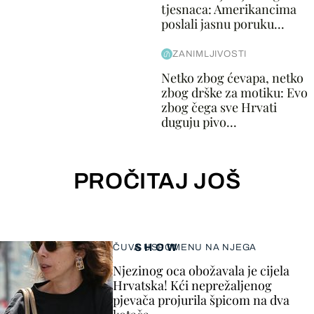
tjesnaca: Amerikancima
poslali jasnu poruku...
ZANIMLJIVOSTI
Netko zbog ćevapa, netko
zbog drške za motiku: Evo
zbog čega sve Hrvati
duguju pivo...
PROČITAJ JOŠ
SHOW
ČUVA USPOMENU NA NJEGA
Njezinog oca obožavala je cijela
Hrvatska! Kći neprežaljenog
pjevača projurila špicom na dva