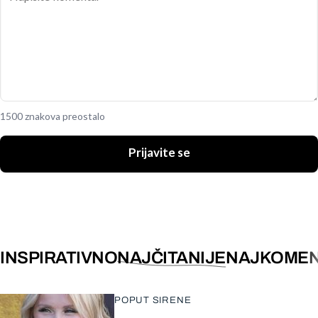
1500 znakova preostalo
Prijavite se
INSPIRATIVNO
NAJČITANIJE
NAJKOMEN
POPUT SIRENE