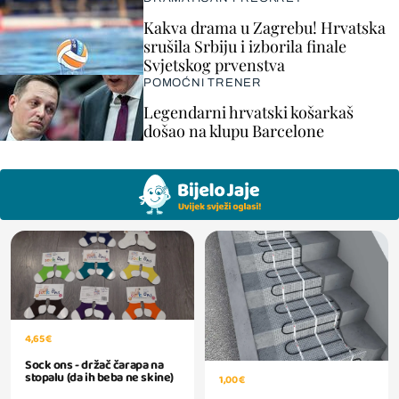
Kakva drama u Zagrebu! Hrvatska
srušila Srbiju i izborila finale
Svjetskog prvenstva
POMOĆNI TRENER
Legendarni hrvatski košarkaš
došao na klupu Barcelone
4,65 €
Sock ons - držač čarapa na
stopalu (da ih beba ne skine)
1,00 €