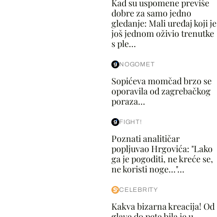
Kad su uspomene previše
dobre za samo jedno
gledanje: Mali uređaj koji je
još jednom oživio trenutke
s ple...
NOGOMET
Sopićeva momčad brzo se
oporavila od zagrebačkog
poraza...
FIGHT!
Poznati analitičar
popljuvao Hrgovića: "Lako
ga je pogoditi, ne kreće se,
ne koristi noge..."...
CELEBRITY
Kakva bizarna kreacija! Od
glave do pete bila je u