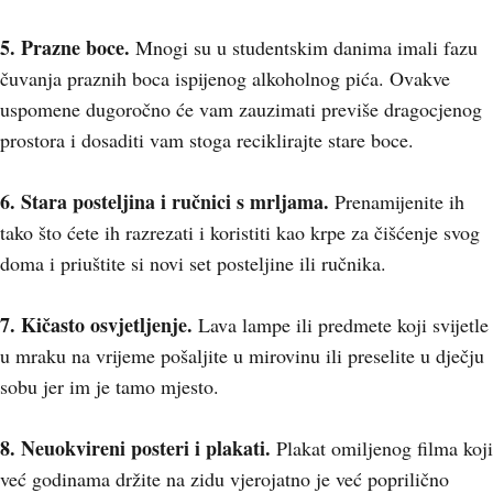
5. Prazne boce.
Mnogi su u studentskim danima imali fazu
čuvanja praznih boca ispijenog alkoholnog pića. Ovakve
uspomene dugoročno će vam zauzimati previše dragocjenog
prostora i dosaditi vam stoga reciklirajte stare boce.
6. Stara posteljina i ručnici s mrljama.
Prenamijenite ih
tako što ćete ih razrezati i koristiti kao krpe za čišćenje svog
doma i priuštite si novi set posteljine ili ručnika.
7. Kičasto osvjetljenje.
Lava lampe ili predmete koji svijetle
u mraku na vrijeme pošaljite u mirovinu ili preselite u dječju
sobu jer im je tamo mjesto.
8. Neuokvireni posteri i plakati.
Plakat omiljenog filma koji
već godinama držite na zidu vjerojatno je već poprilično