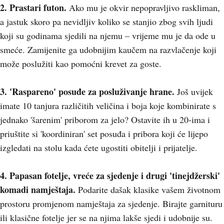
2. Prastari futon.
Ako mu je okvir nepopravljivo raskliman,
a jastuk skoro pa nevidljiv koliko se stanjio zbog svih ljudi
koji su godinama sjedili na njemu – vrijeme mu je da ode u
smeće. Zamijenite ga udobnijim kaučem na razvlačenje koji
može poslužiti kao pomoćni krevet za goste.
3. 'Raspareno' posuđe za posluživanje hrane.
Još uvijek
imate 10 tanjura različitih veličina i boja koje kombinirate s
jednako 'šarenim' priborom za jelo? Ostavite ih u 20-ima i
priuštite si 'koordiniran' set posuđa i pribora koji će lijepo
izgledati na stolu kada ćete ugostiti obitelji i prijatelje.
4. Papasan fotelje, vreće za sjedenje i drugi 'tinejdžerski'
komadi namještaja.
Podarite dašak klasike vašem životnom
prostoru promjenom namještaja za sjedenje. Birajte garnituru
ili klasične fotelje jer se na njima lakše sjedi i udobnije su.