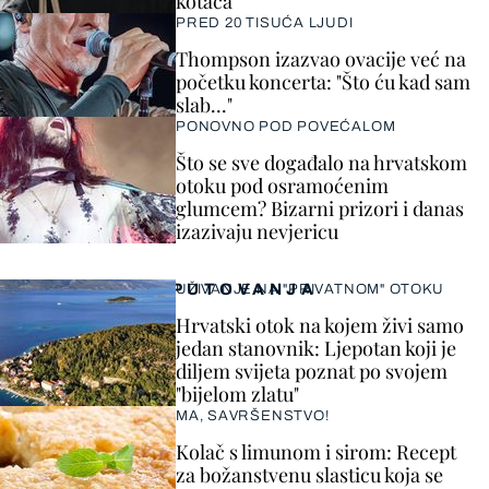
kotača
PRED 20 TISUĆA LJUDI
Thompson izazvao ovacije već na
početku koncerta: "Što ću kad sam
slab..."
PONOVNO POD POVEĆALOM
Što se sve događalo na hrvatskom
otoku pod osramoćenim
glumcem? Bizarni prizori i danas
izazivaju nevjericu
PUTOVANJA
UŽIVANJE NA "PRIVATNOM" OTOKU
Hrvatski otok na kojem živi samo
jedan stanovnik: Ljepotan koji je
diljem svijeta poznat po svojem
"bijelom zlatu"
MA, SAVRŠENSTVO!
Kolač s limunom i sirom: Recept
za božanstvenu slasticu koja se