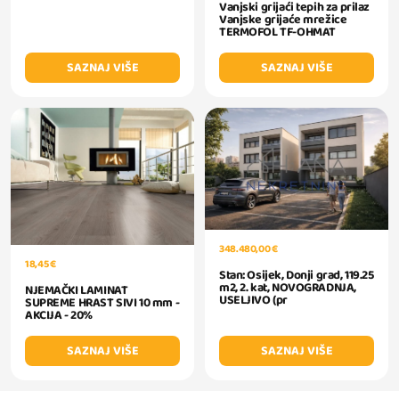
Vanjski grijaći tepih za prilaz
Vanjske grijaće mrežice
TERMOFOL TF-OHMAT
SAZNAJ VIŠE
SAZNAJ VIŠE
348.480,00 €
18,45 €
Stan: Osijek, Donji grad, 119.25
m2, 2. kat, NOVOGRADNJA,
NJEMAČKI LAMINAT
USELJIVO (pr
SUPREME HRAST SIVI 10 mm -
AKCIJA - 20%
SAZNAJ VIŠE
SAZNAJ VIŠE