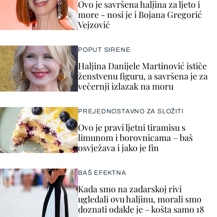
Ovo je savršena haljina za ljeto i
more - nosi je i Bojana Gregorić
Vejzović
POPUT SIRENE
Haljina Danijele Martinović ističe
ženstvenu figuru, a savršena je za
večernji izlazak na moru
PREJEDNOSTAVNO ZA SLOŽITI
Ovo je pravi ljetni tiramisu s
limunom i borovnicama – baš
osvježava i jako je fin
BAŠ EFEKTNA
Kada smo na zadarskoj rivi
ugledali ovu haljinu, morali smo
doznati odakle je – košta samo 18