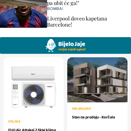
pa ubit će ga!"
BOMBA!
Liverpool doveo kapetana
Barcelone!
550.000,00 €
Stan na prodaju - Korčula
570,00 €
FUJI Air Attakai 2.5kW klima