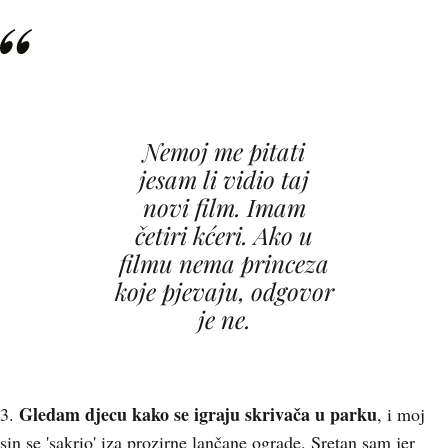
Nemoj me pitati
jesam li vidio taj
novi film. Imam
četiri kćeri. Ako u
filmu nema princeza
koje pjevaju, odgovor
je ne.
Gledam djecu kako se igraju skrivača u parku
3.
, i moj
sin se 'sakrio' iza prozirne lančane ograde. Sretan sam jer