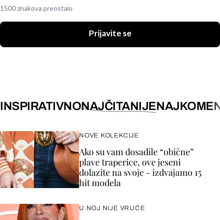
1500 znakova preostalo
Prijavite se
INSPIRATIVNO
NAJČITANIJE
NAJKOMEN
NOVE KOLEKCIJE
Ako su vam dosadile “obične”
plave traperice, ove jeseni
dolazite na svoje - izdvajamo 15
hit modela
U NOJ NIJE VRUĆE