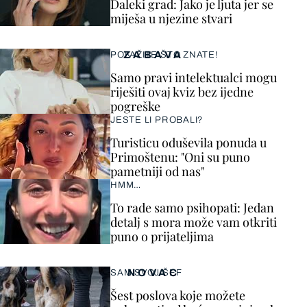
Daleki grad: Jako je ljuta jer se
miješa u njezine stvari
ZABAVA
POKAŽITE ŠTO ZNATE!
Samo pravi intelektualci mogu
riješiti ovaj kviz bez ijedne
pogreške
JESTE LI PROBALI?
Turisticu oduševila ponuda u
Primoštenu: "Oni su puno
pametniji od nas"
HMM…
To rade samo psihopati: Jedan
detalj s mora može vam otkriti
puno o prijateljima
NOVAC
SAM SVOJ ŠEF
Šest poslova koje možete