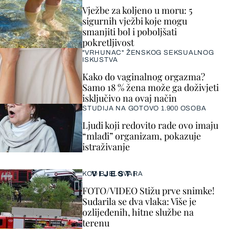
Vježbe za koljeno u moru: 5
sigurnih vježbi koje mogu
smanjiti bol i poboljšati
pokretljivost
"VRHUNAC" ŽENSKOG SEKSUALNOG
ISKUSTVA
Kako do vaginalnog orgazma?
Samo 18 % žena može ga doživjeti
isključivo na ovaj način
STUDIJA NA GOTOVO 1.900 OSOBA
Ljudi koji redovito rade ovo imaju
“mlađi” organizam, pokazuje
istraživanje
VIJESTI
KOD BJELOVARA
FOTO/VIDEO Stižu prve snimke!
Sudarila se dva vlaka: Više je
ozlijeđenih, hitne službe na
terenu