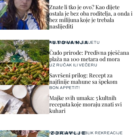
Znate li tko je ovo? Kao dijete
ostala je bez oba roditelja, a onda i
bez milijuna koje je trebala
naslijediti
PUTOVANJA
NAJMANJA NA SVIJETU
Čudo prirode: Predivna pješčana
plaža na 100 metara od mora
UZ RUČAK ILI VEČERU
Savršeni prilog: Recept za
najfinije mahune sa špekom
BON APPETIT!
Majke svih umaka: 5 kultnih
recepata koje moraju znati svi
kuhari
ZDRAVLJE
NAJSIGURNIJI OBLIK REKREACIJE