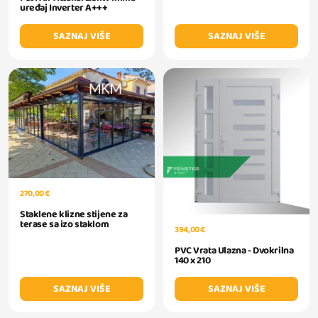
uređaj Inverter A+++
SAZNAJ VIŠE
SAZNAJ VIŠE
270,00 €
Staklene klizne stijene za
terase sa izo staklom
394,00 €
PVC Vrata Ulazna - Dvokrilna
140 x 210
SAZNAJ VIŠE
SAZNAJ VIŠE