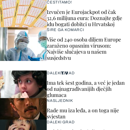
ČESTITAMO!
Izvučen je Eurojackpot od čak
32,6 milijuna eura: Doznajte gdje
idu bogati dobitci u Hrvatskoj
ŠIRE GA KOMARCI
Više od 240 osoba diljem Europe
zaraženo opasnim virusom:
Najviše slučajeva u našem
susjedstvu
TV
DALEKI GRAD
Ima tek šest godina, a već je jedan
od najnagrađivanijih dječjih
glumaca
NASLJEDNIK
Rade mu iza leđa, a on toga nije
svjestan
DALEKI GRAD