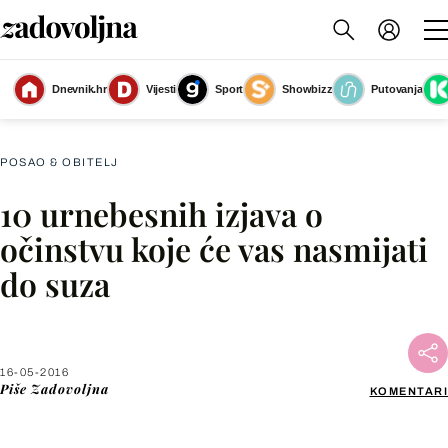
Dnevnik.hr
Vijesti
Sport
Showbizz
Putovanja
Slika nije dostupna
POSAO & OBITELJ
10 urnebesnih izjava o
Facebook
očinstvu koje će vas nasmijati
do suza
X
WhatsApp
16-05-2016
Piše
Zadovoljna
KOMENTARI
Viber