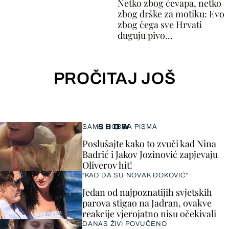
Netko zbog ćevapa, netko
zbog drške za motiku: Evo
zbog čega sve Hrvati
duguju pivo...
PROČITAJ JOŠ
SHOW
SAMO DOBRA PISMA
Poslušajte kako to zvuči kad Nina
Badrić i Jakov Jozinović zapjevaju
Oliverov hit!
"KAO DA SU NOVAK ĐOKOVIĆ"
Jedan od najpoznatijih svjetskih
parova stigao na Jadran, ovakve
reakcije vjerojatno nisu očekivali
DANAS ŽIVI POVUČENO