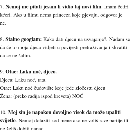
Nemoj me pitati jesam li vidio taj novi film
7.
. Imam četiri
kćeri. Ako u filmu nema princeza koje pjevaju, odgovor je
ne.
Stalno googlam:
8.
Kako dati djecu na usvajanje?. Nadam se
da će to moja djeca vidjeti u povijesti pretraživanja i shvatiti
da se ne šalim.
Otac: Laku noć, djeco.
9.
Djeca: Laku noć, tata.
Otac: Laku noć čudovište koje jede zločestu djecu
Žena: (preko radija ispod kreveta) NOĆ
Moj sin je napokon dovoljno visok da može upaliti
10.
svijetlo
. Nemoj dolaziti kod mene ako ne voliš rave partije ili
ne želiš dobiti napad.