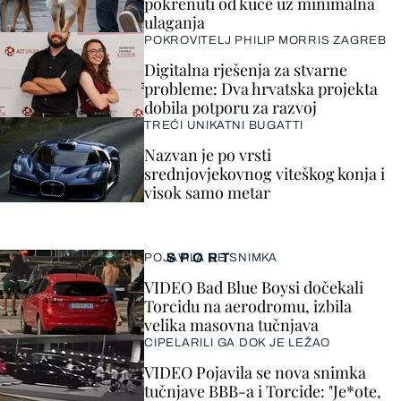
pokrenuti od kuće uz minimalna
ulaganja
POKROVITELJ PHILIP MORRIS ZAGREB
Digitalna rješenja za stvarne
probleme: Dva hrvatska projekta
dobila potporu za razvoj
TREĆI UNIKATNI BUGATTI
Nazvan je po vrsti
srednjovjekovnog viteškog konja i
visok samo metar
SPORT
POJAVILA SE SNIMKA
VIDEO Bad Blue Boysi dočekali
Torcidu na aerodromu, izbila
velika masovna tučnjava
CIPELARILI GA DOK JE LEŽAO
VIDEO Pojavila se nova snimka
tučnjave BBB-a i Torcide: "Je*ote,