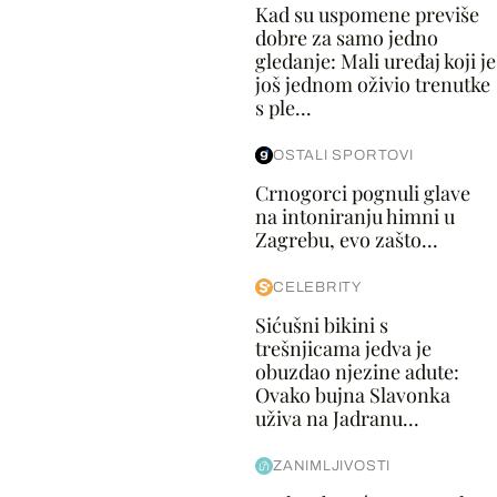
Kad su uspomene previše
dobre za samo jedno
gledanje: Mali uređaj koji je
još jednom oživio trenutke
s ple...
OSTALI SPORTOVI
Crnogorci pognuli glave
na intoniranju himni u
Zagrebu, evo zašto...
CELEBRITY
Sićušni bikini s
trešnjicama jedva je
obuzdao njezine adute:
Ovako bujna Slavonka
uživa na Jadranu...
ZANIMLJIVOSTI