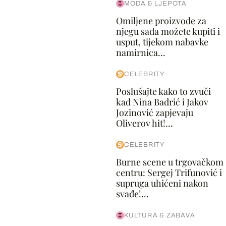
MODA & LJEPOTA
Omiljene proizvode za
njegu sada možete kupiti i
usput, tijekom nabavke
namirnica...
CELEBRITY
Poslušajte kako to zvuči
kad Nina Badrić i Jakov
Jozinović zapjevaju
Oliverov hit!...
CELEBRITY
Burne scene u trgovačkom
centru: Sergej Trifunović i
supruga uhićeni nakon
svađe!...
KULTURA & ZABAVA