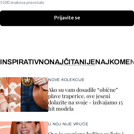
1500 znakova preostalo
Prijavite se
INSPIRATIVNO
NAJČITANIJE
NAJKOMEN
NOVE KOLEKCIJE
Ako su vam dosadile “obične”
plave traperice, ove jeseni
dolazite na svoje - izdvajamo 15
hit modela
U NOJ NIJE VRUĆE