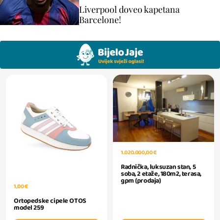
Liverpool doveo kapetana
Barcelone!
1.020.000,00 €
Radnička, luksuzan stan, 5
soba, 2 etaže, 180m2, terasa,
gpm (prodaja)
1,00 €
Ortopedske cipele OTOS
model 259