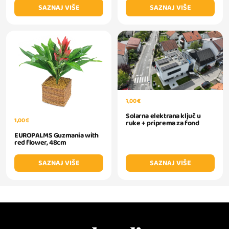
SAZNAJ VIŠE
SAZNAJ VIŠE
1,00 €
Solarna elektrana ključ u
1,00 €
ruke + priprema za fond
EUROPALMS Guzmania with
red flower, 48cm
SAZNAJ VIŠE
SAZNAJ VIŠE