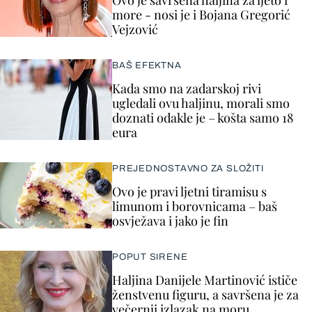
Ovo je savršena haljina za ljeto i
more - nosi je i Bojana Gregorić
Vejzović
BAŠ EFEKTNA
Kada smo na zadarskoj rivi
ugledali ovu haljinu, morali smo
doznati odakle je – košta samo 18
eura
PREJEDNOSTAVNO ZA SLOŽITI
Ovo je pravi ljetni tiramisu s
limunom i borovnicama – baš
osvježava i jako je fin
POPUT SIRENE
Haljina Danijele Martinović ističe
ženstvenu figuru, a savršena je za
večernji izlazak na moru