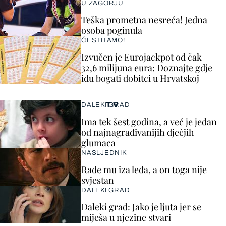
U ZAGORJU
Teška prometna nesreća! Jedna
osoba poginula
ČESTITAMO!
Izvučen je Eurojackpot od čak
32,6 milijuna eura: Doznajte gdje
idu bogati dobitci u Hrvatskoj
TV
DALEKI GRAD
Ima tek šest godina, a već je jedan
od najnagrađivanijih dječjih
glumaca
NASLJEDNIK
Rade mu iza leđa, a on toga nije
svjestan
DALEKI GRAD
Daleki grad: Jako je ljuta jer se
miješa u njezine stvari