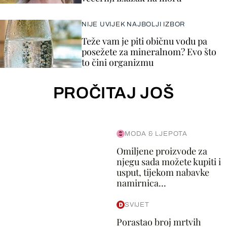
NIJE UVIJEK NAJBOLJI IZBOR
Teže vam je piti običnu vodu pa
posežete za mineralnom? Evo što
to čini organizmu
PROČITAJ JOŠ
MODA & LJEPOTA
Omiljene proizvode za
njegu sada možete kupiti i
usput, tijekom nabavke
namirnica...
SVIJET
Porastao broj mrtvih