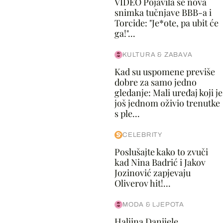
VIDEO Pojavila se nova
snimka tučnjave BBB-a i
Torcide: "Je*ote, pa ubit će
ga!"...
KULTURA & ZABAVA
Kad su uspomene previše
dobre za samo jedno
gledanje: Mali uređaj koji je
još jednom oživio trenutke
s ple...
CELEBRITY
Poslušajte kako to zvuči
kad Nina Badrić i Jakov
Jozinović zapjevaju
Oliverov hit!...
MODA & LJEPOTA
Haljina Danijele