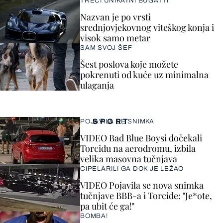
TREĆI UNIKATNI BUGATTI
Nazvan je po vrsti
srednjovjekovnog viteškog konja i
visok samo metar
SAM SVOJ ŠEF
Šest poslova koje možete
pokrenuti od kuće uz minimalna
ulaganja
SPORT
POJAVILA SE SNIMKA
VIDEO Bad Blue Boysi dočekali
Torcidu na aerodromu, izbila
velika masovna tučnjava
CIPELARILI GA DOK JE LEŽAO
VIDEO Pojavila se nova snimka
tučnjave BBB-a i Torcide: "Je*ote,
pa ubit će ga!"
BOMBA!