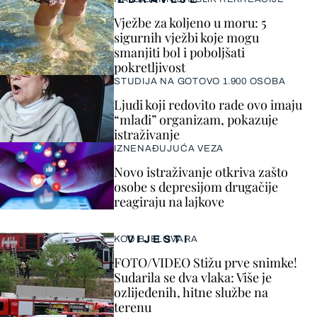
Vježbe za koljeno u moru: 5
sigurnih vježbi koje mogu
smanjiti bol i poboljšati
pokretljivost
STUDIJA NA GOTOVO 1.900 OSOBA
Ljudi koji redovito rade ovo imaju
“mlađi” organizam, pokazuje
istraživanje
IZNENAĐUJUĆA VEZA
Novo istraživanje otkriva zašto
osobe s depresijom drugačije
reagiraju na lajkove
VIJESTI
KOD BJELOVARA
FOTO/VIDEO Stižu prve snimke!
Sudarila se dva vlaka: Više je
ozlijeđenih, hitne službe na
terenu