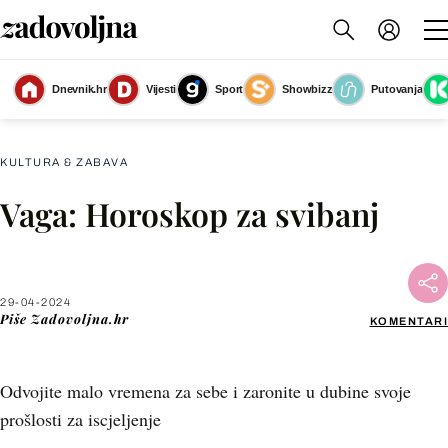
Dnevnik.hr
Vijesti
Sport
Showbizz
Putovanja
Mjesečni horoskop za svibanj - 12
(Foto: Zadovoljna.hr)
KULTURA & ZABAVA
Vaga: Horoskop za svibanj
Facebook
X
29-04-2024
Piše
Zadovoljna.hr
KOMENTARI
WhatsApp
Odvojite malo vremena za sebe i zaronite u dubine svoje
Viber
prošlosti za iscjeljenje