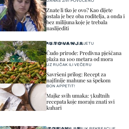
DANAS ŽIVI POVUČENO
Znate li tko je ovo? Kao dijete
ostala je bez oba roditelja, a onda i
bez milijuna koje je trebala
naslijediti
PUTOVANJA
NAJMANJA NA SVIJETU
Čudo prirode: Predivna pješčana
plaža na 100 metara od mora
UZ RUČAK ILI VEČERU
Savršeni prilog: Recept za
najfinije mahune sa špekom
BON APPETIT!
Majke svih umaka: 5 kultnih
recepata koje moraju znati svi
kuhari
ZDRAVLJE
NAJSIGURNIJI OBLIK REKREACIJE