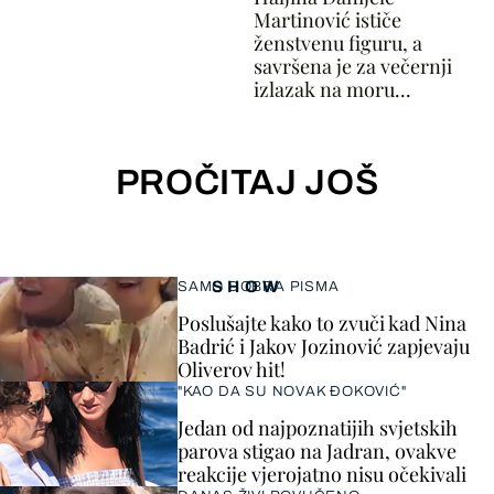
Martinović ističe
ženstvenu figuru, a
savršena je za večernji
izlazak na moru...
PROČITAJ JOŠ
SHOW
SAMO DOBRA PISMA
Poslušajte kako to zvuči kad Nina
Badrić i Jakov Jozinović zapjevaju
Oliverov hit!
"KAO DA SU NOVAK ĐOKOVIĆ"
Jedan od najpoznatijih svjetskih
parova stigao na Jadran, ovakve
reakcije vjerojatno nisu očekivali