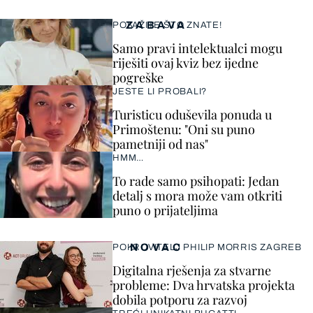
ZABAVA
POKAŽITE ŠTO ZNATE!
Samo pravi intelektualci mogu
riješiti ovaj kviz bez ijedne
pogreške
JESTE LI PROBALI?
Turisticu oduševila ponuda u
Primoštenu: "Oni su puno
pametniji od nas"
HMM…
To rade samo psihopati: Jedan
detalj s mora može vam otkriti
puno o prijateljima
NOVAC
POKROVITELJ PHILIP MORRIS ZAGREB
Digitalna rješenja za stvarne
probleme: Dva hrvatska projekta
dobila potporu za razvoj