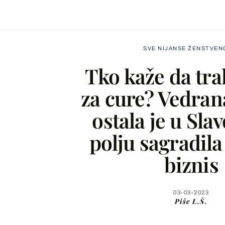
SVE NIJANSE ŽENSTVEN
Tko kaže da tra
za cure? Vedran
ostala je u Slav
Facebook
polju sagradil
X
biznis
WhatsApp
03-03-2023
Piše
L.Š.
Viber