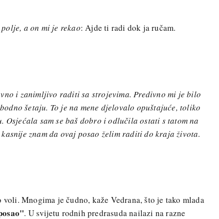
polje, a on mi je rekao
: Ajde ti radi dok ja ručam.
no i zanimljivo raditi sa strojevima. Predivno mi je bilo
lobodno šetaju. To je na mene djelovalo opuštajuće, toliko
. Osjećala sam se baš dobro i odlučila ostati s tatom na
kasnije znam da ovaj posao želim raditi do kraja života
.
+
o voli. Mnogima je čudno, kaže Vedrana, što je tako mlada
 posao"
. U svijetu rodnih predrasuda nailazi na razne