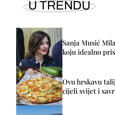
U TRENDU
Sanja Musić Mila
koju idealno pris
Ovu hrskavu tali
cijeli svijet i sa