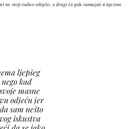
i ne stoji radno odijelo, a drugi će pak sumnjati u njezine
ema ljepšeg
a nego kad
svoje masne
avu odjeću jer
da sam nešto
svog iskustva
ći da se jako