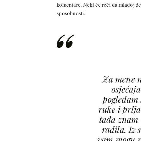
komentare. Neki će reći da mladoj žen
sposobnosti.
Za mene n
osjećaj
pogledam 
ruke i prlj
tada znam 
radila. Iz 
vam mogu re