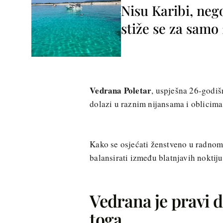
Nisu Karibi, neg
stiže se za sam
Vedrana Poletar
, uspješna 26-godiš
dolazi u raznim nijansama i oblicima
Kako se osjećati ženstveno u radnom o
balansirati između blatnjavih noktiju
Vedrana je pravi 
toga