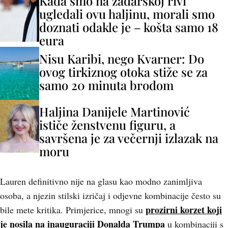
Kada smo na zadarskoj rivi
ugledali ovu haljinu, morali smo
doznati odakle je – košta samo 18
eura
Nisu Karibi, nego Kvarner: Do
ovog tirkiznog otoka stiže se za
samo 20 minuta brodom
Haljina Danijele Martinović
ističe ženstvenu figuru, a
savršena je za večernji izlazak na
moru
Lauren definitivno nije na glasu kao modno zanimljiva
osoba, a njezin stilski izričaj i odjevne kombinacije često su
prozirni korzet koji
bile mete kritika. Primjerice, mnogi su
je nosila na inauguraciji Donalda Trumpa
u kombinaciji s