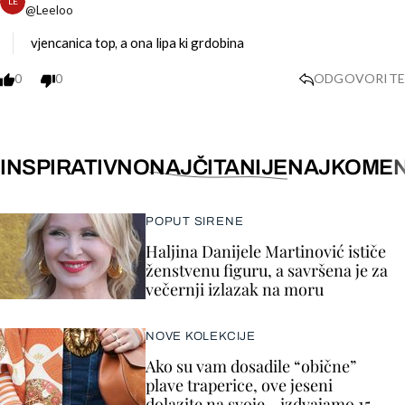
LE
@Leeloo
vjencanica top, a ona lipa ki grdobina
0
0
ODGOVORITE
INSPIRATIVNO
NAJČITANIJE
NAJKOMEN
POPUT SIRENE
Haljina Danijele Martinović ističe
ženstvenu figuru, a savršena je za
večernji izlazak na moru
NOVE KOLEKCIJE
Ako su vam dosadile “obične”
plave traperice, ove jeseni
dolazite na svoje - izdvajamo 15