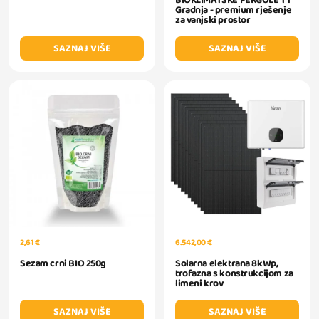
BIOKLIMATSKE PERGOLE TT
Gradnja - premium rješenje
za vanjski prostor
SAZNAJ VIŠE
SAZNAJ VIŠE
2,61 €
6.542,00 €
Sezam crni BIO 250g
Solarna elektrana 8kWp,
trofazna s konstrukcijom za
limeni krov
SAZNAJ VIŠE
SAZNAJ VIŠE