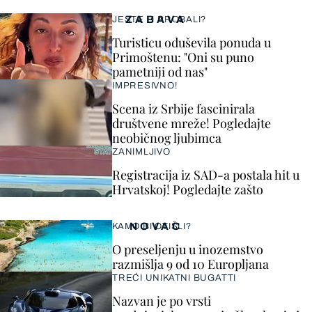
ZABAVA
JESTE LI PROBALI?
Turisticu oduševila ponuda u
Primoštenu: "Oni su puno
pametniji od nas"
IMPRESIVNO!
Scena iz Srbije fascinirala
društvene mreže! Pogledajte
neobičnog ljubimca
ZANIMLJIVO
Registracija iz SAD-a postala hit u
Hrvatskoj! Pogledajte zašto
NOVAC
KAMO BI OTIŠLI?
O preseljenju u inozemstvo
razmišlja 9 od 10 Europljana
TREĆI UNIKATNI BUGATTI
Nazvan je po vrsti