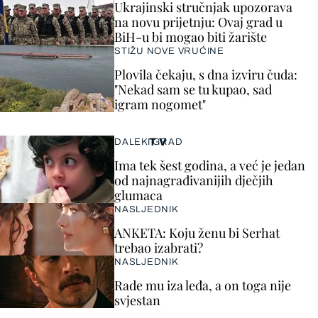
Ukrajinski stručnjak upozorava
na novu prijetnju: Ovaj grad u
BiH-u bi mogao biti žarište
STIŽU NOVE VRUĆINE
Plovila čekaju, s dna izviru čuda:
"Nekad sam se tu kupao, sad
igram nogomet"
TV
DALEKI GRAD
Ima tek šest godina, a već je jedan
od najnagrađivanijih dječjih
glumaca
NASLJEDNIK
ANKETA: Koju ženu bi Serhat
trebao izabrati?
NASLJEDNIK
Rade mu iza leđa, a on toga nije
svjestan