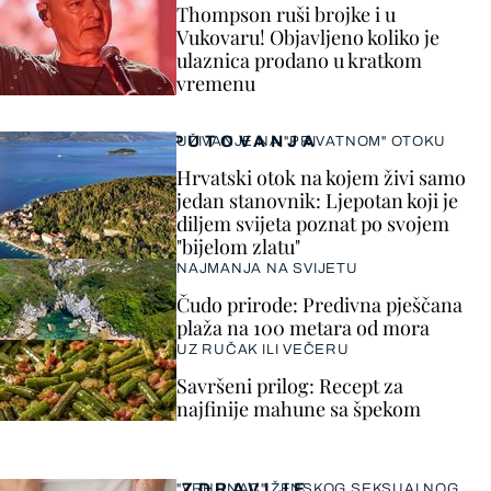
Thompson ruši brojke i u
Vukovaru! Objavljeno koliko je
ulaznica prodano u kratkom
vremenu
PUTOVANJA
UŽIVANJE NA "PRIVATNOM" OTOKU
Hrvatski otok na kojem živi samo
jedan stanovnik: Ljepotan koji je
diljem svijeta poznat po svojem
"bijelom zlatu"
NAJMANJA NA SVIJETU
Čudo prirode: Predivna pješčana
plaža na 100 metara od mora
UZ RUČAK ILI VEČERU
Savršeni prilog: Recept za
najfinije mahune sa špekom
ZDRAVLJE
"VRHUNAC" ŽENSKOG SEKSUALNOG