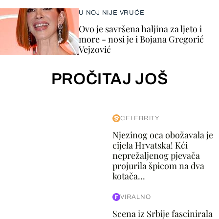
U NOJ NIJE VRUĆE
Ovo je savršena haljina za ljeto i
more - nosi je i Bojana Gregorić
Vejzović
PROČITAJ JOŠ
CELEBRITY
Njezinog oca obožavala je
cijela Hrvatska! Kći
neprežaljenog pjevača
projurila špicom na dva
kotača...
VIRALNO
Scena iz Srbije fascinirala