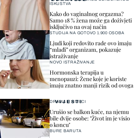
ISKUSTVA
Kako do vaginalnog orgazma?
Samo 18 % žena može ga doživjeti
isključivo na ovaj način
STUDIJA NA GOTOVO 1.900 OSOBA
Ljudi koji redovito rade ovo imaju
“mlađi” organizam, pokazuje
istraživanje
NOVO ISTRAŽIVANJE
Hormonska terapija u
menopauzi: Žene koje je koriste
imaju znatno manji rizik od ovoga
VIJESTI
DRAMA U RIJECI
Urušio se balkon kuće, na njemu
bile dvije osobe: "Život im je visio
o koncu"
BURE BARUTA