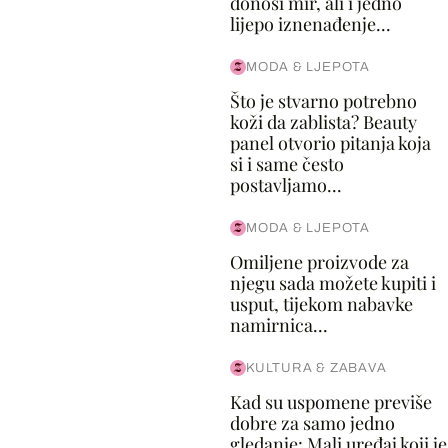
donosi mir, ali i jedno
lijepo iznenađenje...
MODA & LJEPOTA
Što je stvarno potrebno
koži da zablista? Beauty
panel otvorio pitanja koja
si i same često
postavljamo...
MODA & LJEPOTA
Omiljene proizvode za
njegu sada možete kupiti i
usput, tijekom nabavke
namirnica...
KULTURA & ZABAVA
Kad su uspomene previše
dobre za samo jedno
gledanje: Mali uređaj koji je