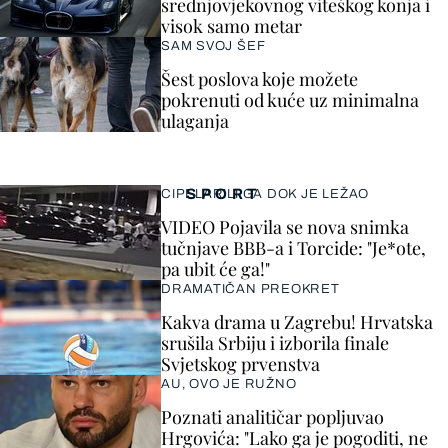
srednjovjekovnog viteškog konja i
visok samo metar
SAM SVOJ ŠEF
Šest poslova koje možete
pokrenuti od kuće uz minimalna
ulaganja
SPORT
CIPELARILI GA DOK JE LEŽAO
VIDEO Pojavila se nova snimka
tučnjave BBB-a i Torcide: "Je*ote,
pa ubit će ga!"
DRAMATIČAN PREOKRET
Kakva drama u Zagrebu! Hrvatska
srušila Srbiju i izborila finale
Svjetskog prvenstva
AU, OVO JE RUŽNO
Poznati analitičar popljuvao
Hrgovića: "Lako ga je pogoditi, ne