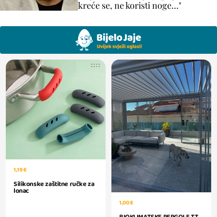
kreće se, ne koristi noge..."
1,19 €
Silikonske zaštitne ručke za
lonac
1,00 €