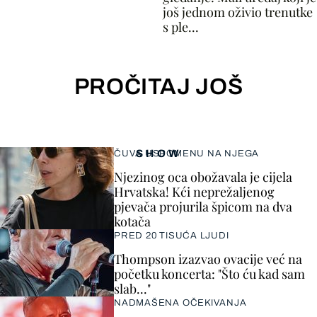
još jednom oživio trenutke
s ple...
PROČITAJ JOŠ
SHOW
ČUVA USPOMENU NA NJEGA
Njezinog oca obožavala je cijela
Hrvatska! Kći neprežaljenog
pjevača projurila špicom na dva
kotača
PRED 20 TISUĆA LJUDI
Thompson izazvao ovacije već na
početku koncerta: "Što ću kad sam
slab..."
NADMAŠENA OČEKIVANJA