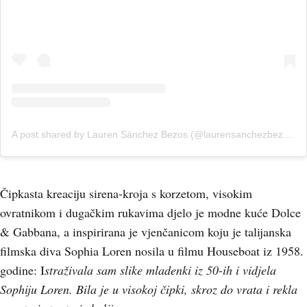
A post shared by Lauren Sánchez Bezos (@laurensanchezbezos)
Čipkasta kreaciju sirena-kroja s korzetom, visokim
ovratnikom i dugačkim rukavima djelo je modne kuće Dolce
& Gabbana, a inspirirana je vjenčanicom koju je talijanska
filmska diva Sophia Loren nosila u filmu Houseboat iz 1958.
godine: I
straživala sam slike mladenki iz 50-ih i vidjela
Sophiju Loren. Bila je u visokoj čipki, skroz do vrata i rekla