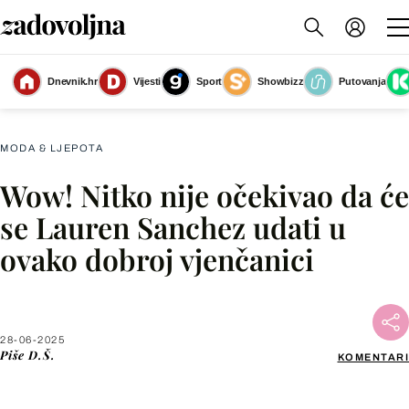
Dnevnik.hr
Vijesti
Sport
Showbizz
Putovanja
Lauren Sanchez u Veneciji uoči vjenčanja
(Foto: Profimedia)
MODA & LJEPOTA
Wow! Nitko nije očekivao da će
Facebook
se Lauren Sanchez udati u
ovako dobroj vjenčanici
X
WhatsApp
28-06-2025
Piše
D.Š.
KOMENTARI
Viber