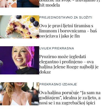
hit modela
PREJEDNOSTAVNO ZA SLOŽITI
Ovo je pravi ljetni tiramisu s
limunom i borovnicama – baš
osvježava i jako je fin
UVIJEK PREKRASNA
Prozirno može izgledati
elegantno i profinjeno – ova
haljina Jelene Rozge najbolji je
dokaz
PREKRASNO IZDANJE
Ova haljina poručuje “Ja sam na
godišnjem”, idealna je za ljeto, a
nosi se i na zagrebačkoj špici