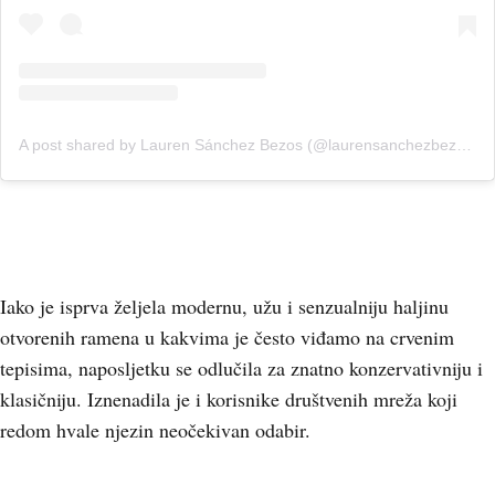
A post shared by Lauren Sánchez Bezos (@laurensanchezbezos)
Iako je isprva željela modernu, užu i senzualniju haljinu
otvorenih ramena u kakvima je često viđamo na crvenim
tepisima, naposljetku se odlučila za znatno konzervativniju i
klasičniju. Iznenadila je i korisnike društvenih mreža koji
redom hvale njezin neočekivan odabir.
+
3