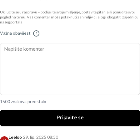
Uključite se u raspravu – podijelite svoje mišljenje, postavite pitanja ili ponudite svoj
pogled na temu. Vaš komentar može potaknuti zanimljiv dijalog i obogatiti zajednicu
našeg portala.
Važna obavijest
!
1500 znakova preostalo
Prijavite se
Leeloo
29. lip. 2025 08:30