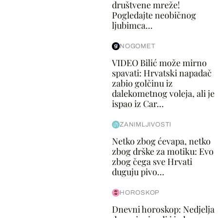
društvene mreže!
Pogledajte neobičnog
ljubimca...
NOGOMET
VIDEO Bilić može mirno
spavati: Hrvatski napadač
zabio golčinu iz
dalekometnog voleja, ali je
ispao iz Car...
ZANIMLJIVOSTI
Netko zbog ćevapa, netko
zbog drške za motiku: Evo
zbog čega sve Hrvati
duguju pivo...
HOROSKOP
Dnevni horoskop: Nedjelja