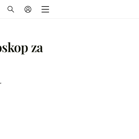
oskop za
r