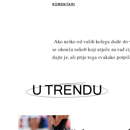
KOMENTARI
Ako netko od vaših kolega dođe do va
se okonča sukob koji utječe na rad c
dajte je, ali prije toga svakako potp
U TRENDU