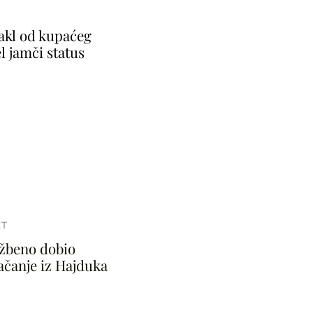
takl od kupaćeg
l jamči status
T
žbeno dobio
jačanje iz Hajduka