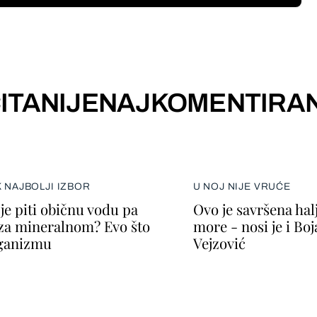
ITANIJE
NAJKOMENTIRAN
K NAJBOLJI IZBOR
U NOJ NIJE VRUĆE
je piti običnu vodu pa
Ovo je savršena halj
za mineralnom? Evo što
more - nosi je i Bo
rganizmu
Vejzović