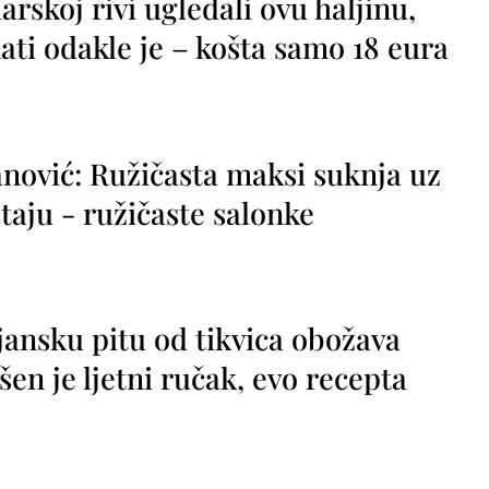
rskoj rivi ugledali ovu haljinu,
ti odakle je – košta samo 18 eura
nović: Ružičasta maksi suknja uz
taju - ružičaste salonke
jansku pitu od tikvica obožava
vršen je ljetni ručak, evo recepta