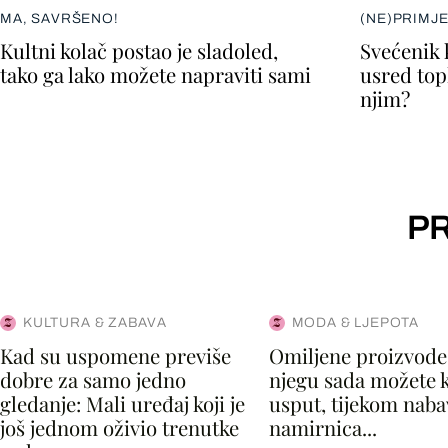
MA, SAVRŠENO!
(NE)PRIMJ
Kultni kolač postao je sladoled,
Svećenik 
tako ga lako možete napraviti sami
usred topl
njim?
PR
KULTURA & ZABAVA
MODA & LJEPOTA
Kad su uspomene previše
Omiljene proizvode
dobre za samo jedno
njegu sada možete k
gledanje: Mali uređaj koji je
usput, tijekom naba
još jednom oživio trenutke
namirnica...