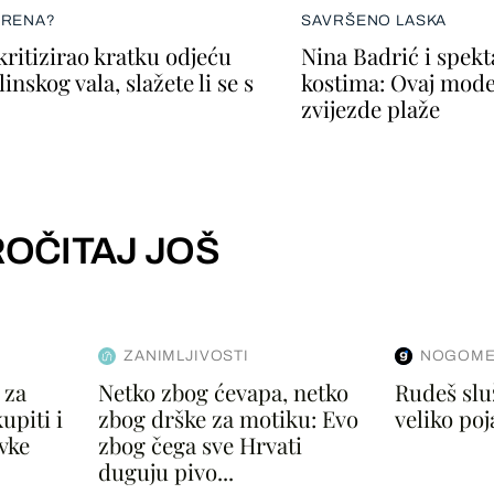
ERENA?
SAVRŠENO LASKA
kritizirao kratku odjeću
Nina Badrić i spek
inskog vala, slažete li se s
kostima: Ovaj mode
zvijezde plaže
OČITAJ JOŠ
ZANIMLJIVOSTI
NOGOME
 za
Netko zbog ćevapa, netko
Rudeš slu
upiti i
zbog drške za motiku: Evo
veliko po
vke
zbog čega sve Hrvati
duguju pivo...