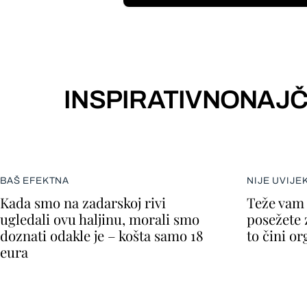
INSPIRATIVNO
NAJČ
BAŠ EFEKTNA
NIJE UVIJE
Kada smo na zadarskoj rivi
Teže vam 
ugledali ovu haljinu, morali smo
posežete 
doznati odakle je – košta samo 18
to čini o
eura