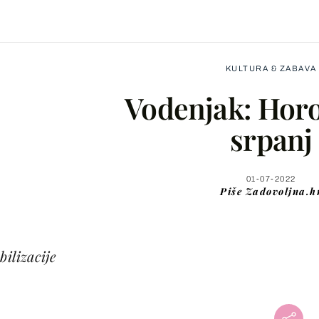
KULTURA & ZABAVA
Vodenjak: Hor
srpanj
Facebook
01-07-2022
Piše
Zadovoljna.h
X
bilizacije
WhatsApp
Viber