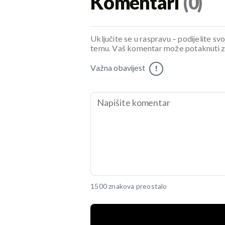
Komentari
(0)
Uključite se u raspravu – podijelite svo
temu. Vaš komentar može potaknuti zani
Važna obavijest
!
1500 znakova preostalo