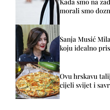
Kada smo na zada
morali smo dozna
Sanja Musić Mila
koju idealno pris
Ovu hrskavu tali
cijeli svijet i sa