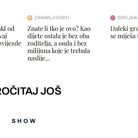
ZANIMLJIVOSTI
SERIJSK
akl od
Znate li tko je ovo? Kao
Daleki grad
vaj
dijete ostala je bez oba
se miješa 
zvijezde
roditelja, a onda i bez
milijuna koje je trebala
naslije...
OČITAJ JOŠ
SHOW