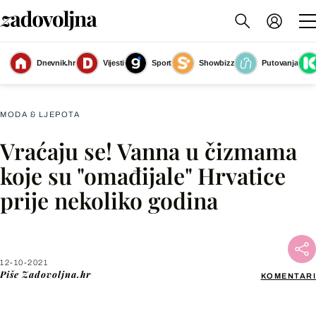
Dnevnik.hr
Vijesti
Sport
Showbizz
Putovanja
Slika nije dostupna
MODA & LJEPOTA
Vraćaju se! Vanna u čizmama
Facebook
koje su "omađijale" Hrvatice
prije nekoliko godina
X
WhatsApp
12-10-2021
Piše
Zadovoljna.hr
KOMENTARI
Viber