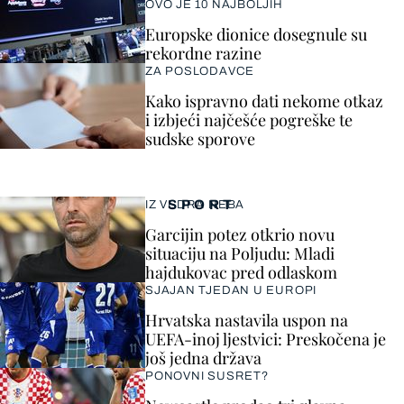
OVO JE 10 NAJBOLJIH
Europske dionice dosegnule su
rekordne razine
ZA POSLODAVCE
Kako ispravno dati nekome otkaz
i izbjeći najčešće pogreške te
sudske sporove
SPORT
IZ VEDRA NEBA
Garcijin potez otkrio novu
situaciju na Poljudu: Mladi
hajdukovac pred odlaskom
SJAJAN TJEDAN U EUROPI
Hrvatska nastavila uspon na
UEFA-inoj ljestvici: Preskočena je
još jedna država
PONOVNI SUSRET?