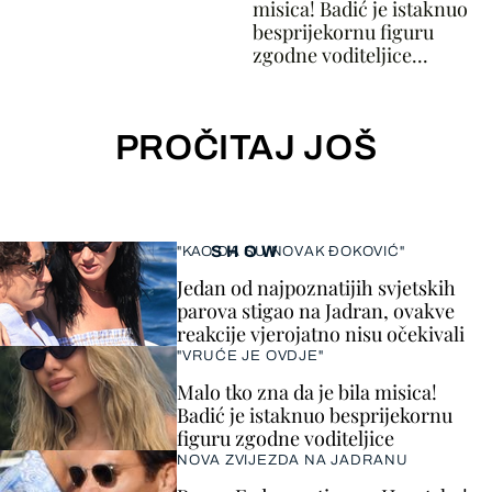
misica! Badić je istaknuo
besprijekornu figuru
zgodne voditeljice...
PROČITAJ JOŠ
SHOW
"KAO DA SU NOVAK ĐOKOVIĆ"
Jedan od najpoznatijih svjetskih
parova stigao na Jadran, ovakve
reakcije vjerojatno nisu očekivali
"VRUĆE JE OVDJE"
Malo tko zna da je bila misica!
Badić je istaknuo besprijekornu
figuru zgodne voditeljice
NOVA ZVIJEZDA NA JADRANU