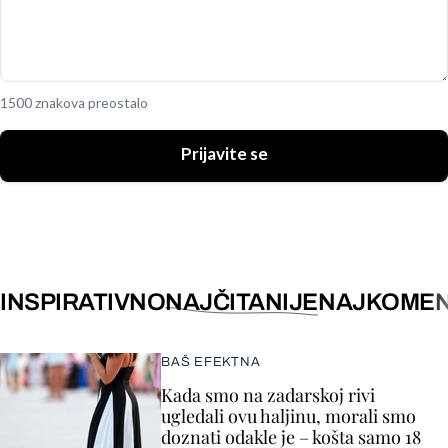
1500 znakova preostalo
Prijavite se
INSPIRATIVNO
NAJČITANIJE
NAJKOMEN
BAŠ EFEKTNA
Kada smo na zadarskoj rivi
ugledali ovu haljinu, morali smo
doznati odakle je – košta samo 18