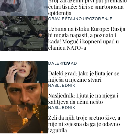
Broj zaraženih prvi put premašio
četiri tisuće: Širi se smrtonosna
epidemija
OBAVJEŠTAJNO UPOZORENJE
Uzbuna na istoku Europe: Rusija
bi mogla napasti, a poznato i
kada! Moguć i kopneni upad u
članicu NATO-a
TV
DALEKI GRAD
Daleki grad: Jako je ljuta jer se
miješa u njezine stvari
NASLJEDNIK
Nasljednik: Ljuta je na njega i
zahtjeva da učini nešto
NASLJEDNIK
Želi da njih troje sretno žive, a
nije ni svjesna da ga je odavno
izgubila