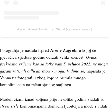
A post shared by Vanna Official (@vanna_music)
Arene Zagreb,
Fotografija je nastala ispred
u kojoj će
pjevačica sljedeće godine održati veliki koncert.
Ovako
prekrasno vrijeme kao sa fotke vam
5. veljače 2022.
ne mogu
garantirati, ali odličan
show
- mogu. Vidimo se,
napisala je
Vanna uz fotografiju zbog koje je primila mnogo
komplimenata na račun sjajnog stajlinga.
Modeli čizmi iznad koljena prije nekoliko godina vladali su
street style
kombinacijama domaćih ljubiteljica mode i viđali