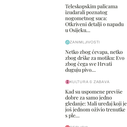
Teleskopskim palicama
izudarali poznatog
nogometnog suca:
Otkriveni detalji o napadu
u Osijeku...
ZANIMLJIVOSTI
Netko zbog ćevapa, netko
zbog drške za motiku: Evo
zbog čega sve Hrvati
duguju pivo...
KULTURA & ZABAVA
Kad su uspomene previše
dobre za samo jedno
gledanje: Mali uređaj koji je
još jednom oživio trenutke
s ple...