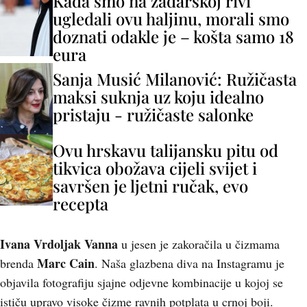
Kada smo na zadarskoj rivi
ugledali ovu haljinu, morali smo
doznati odakle je – košta samo 18
eura
Sanja Musić Milanović: Ružičasta
maksi suknja uz koju idealno
pristaju - ružičaste salonke
Ovu hrskavu talijansku pitu od
tikvica obožava cijeli svijet i
savršen je ljetni ručak, evo
recepta
Ivana Vrdoljak Vanna
u jesen je zakoračila u čizmama
Marc Cain
brenda
. Naša glazbena diva na Instagramu je
objavila fotografiju sjajne odjevne kombinacije u kojoj se
ističu upravo visoke čizme ravnih potplata u crnoj boji.