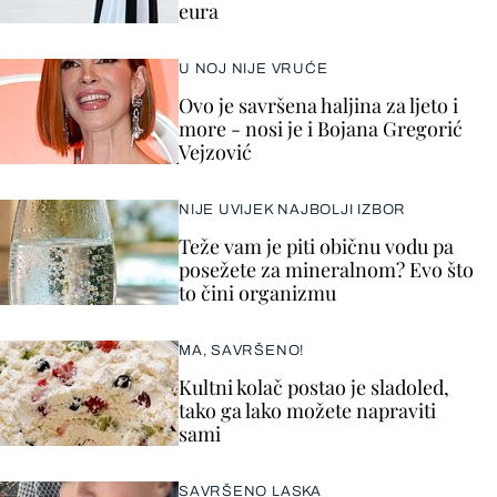
eura
U NOJ NIJE VRUĆE
Ovo je savršena haljina za ljeto i
more - nosi je i Bojana Gregorić
Vejzović
NIJE UVIJEK NAJBOLJI IZBOR
Teže vam je piti običnu vodu pa
posežete za mineralnom? Evo što
to čini organizmu
MA, SAVRŠENO!
Kultni kolač postao je sladoled,
tako ga lako možete napraviti
sami
SAVRŠENO LASKA