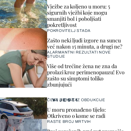
Vježbe za koljeno u moru: 5
sigurnih vježbi koje mogu
smanjiti bol i poboljšati
pokretljivost
POKROVITELJ STADA
Zašto neki ljudi izgore na suncu
već nakon 15 minuta, a drugi ne?
ALARMANTNI REZULTATI NOVE
STUDIJE
Više od trećine žena ne zna da
prolazi kroz perimenopauzu! Evo
zašto su simptomi toliko
zbunjujući
VIJESTI
ČEKA SE NALAZ OBDUKCIJE
U moru pronađeno tijelo:
Otkriveno o kome se radi
RASTE BROJ MRTVIH