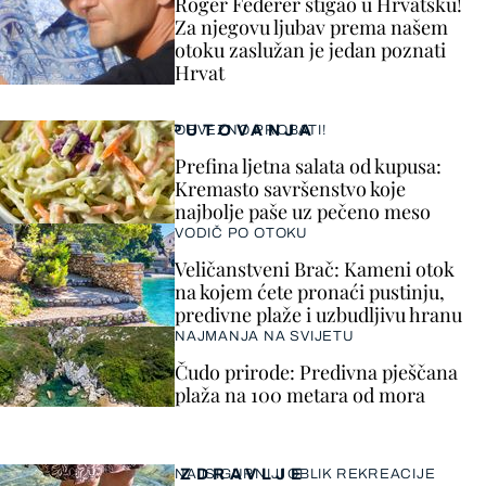
Roger Federer stigao u Hrvatsku!
Za njegovu ljubav prema našem
otoku zaslužan je jedan poznati
Hrvat
PUTOVANJA
OBVEZNO PROBATI!
Prefina ljetna salata od kupusa:
Kremasto savršenstvo koje
najbolje paše uz pečeno meso
VODIČ PO OTOKU
Veličanstveni Brač: Kameni otok
na kojem ćete pronaći pustinju,
predivne plaže i uzbudljivu hranu
NAJMANJA NA SVIJETU
Čudo prirode: Predivna pješčana
plaža na 100 metara od mora
ZDRAVLJE
NAJSIGURNIJI OBLIK REKREACIJE