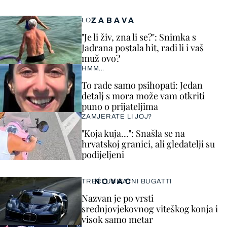
ZABAVA
LOL
"Je li živ, zna li se?": Snimka s
Jadrana postala hit, radi li i vaš
muž ovo?
HMM…
To rade samo psihopati: Jedan
detalj s mora može vam otkriti
puno o prijateljima
ZAMJERATE LI JOJ?
"Koja kuja…": Snašla se na
hrvatskoj granici, ali gledatelji su
podijeljeni
NOVAC
TREĆI UNIKATNI BUGATTI
Nazvan je po vrsti
srednjovjekovnog viteškog konja i
visok samo metar