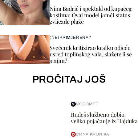
Nina Badrić i spektakl od kupaćeg
kostima: Ovaj model jamči status
zvijezde plaže
(NE)PRIMJERENA?
Svećenik kritizirao kratku odjeću
usred toplinskog vala, slažete li se
s njim?
PROČITAJ JOŠ
NOGOMET
Rudeš službeno dobio
veliko pojačanje iz Hajduka
CRNA KRONIKA