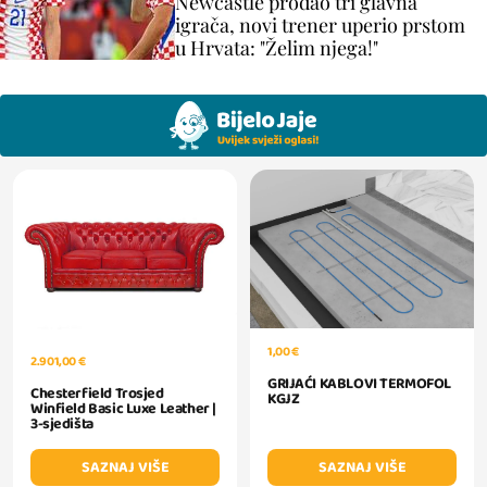
Newcastle prodao tri glavna
igrača, novi trener uperio prstom
u Hrvata: "Želim njega!"
1,00 €
2.901,00 €
GRIJAĆI KABLOVI TERMOFOL
Chesterfield Trosjed
KGJZ
Winfield Basic Luxe Leather |
3-sjedišta
SAZNAJ VIŠE
SAZNAJ VIŠE