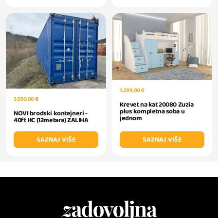
1.299,00 €
3.550,00 €
Krevet na kat 20080 Zuzia
plus kompletna soba u
NOVI brodski kontejneri -
jednom
40ft HC (12metara) ZALIHA
SAZNAJ VIŠE
SAZNAJ VIŠE