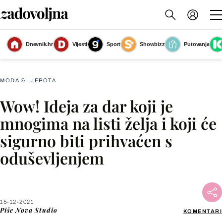
Dnevnik.hr
Vijesti
Sport
Showbizz
Putovanja
Slika nije dostupna
MODA & LJEPOTA
Wow! Ideja za dar koji je
Facebook
mnogima na listi želja i koji će
sigurno biti prihvaćen s
X
oduševljenjem
WhatsApp
Viber
15-12-2021
Piše
Nova Studio
KOMENTARI