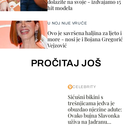
dolazite na svoje - izdvajamo 15
hit modela
U NOJ NIJE VRUĆE
Ovo je savršena haljina za ljeto i
more - nosi je i Bojana Gregorić
Vejzović
PROČITAJ JOŠ
CELEBRITY
Sićušni bikini s
trešnjicama jedva je
obuzdao njezine adute:
Ovako bujna Slavonka
uživa na Jadranu...