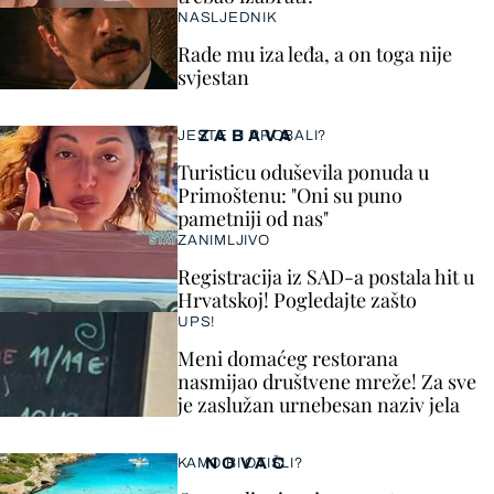
NASLJEDNIK
Rade mu iza leđa, a on toga nije
svjestan
ZABAVA
JESTE LI PROBALI?
Turisticu oduševila ponuda u
Primoštenu: "Oni su puno
pametniji od nas"
ZANIMLJIVO
Registracija iz SAD-a postala hit u
Hrvatskoj! Pogledajte zašto
UPS!
Meni domaćeg restorana
nasmijao društvene mreže! Za sve
je zaslužan urnebesan naziv jela
NOVAC
KAMO BI OTIŠLI?