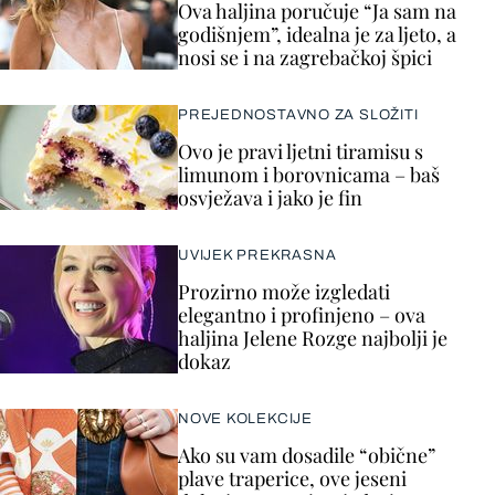
Ova haljina poručuje “Ja sam na
godišnjem”, idealna je za ljeto, a
nosi se i na zagrebačkoj špici
PREJEDNOSTAVNO ZA SLOŽITI
Ovo je pravi ljetni tiramisu s
limunom i borovnicama – baš
osvježava i jako je fin
UVIJEK PREKRASNA
Prozirno može izgledati
elegantno i profinjeno – ova
haljina Jelene Rozge najbolji je
dokaz
NOVE KOLEKCIJE
Ako su vam dosadile “obične”
plave traperice, ove jeseni