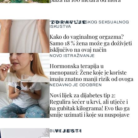
ZDRAVLJE
"VRHUNAC" ŽENSKOG SEKSUALNOG
ISKUSTVA
Kako do vaginalnog orgazma?
Samo 18 % žena može ga doživjeti
isključivo na ovaj način
NOVO ISTRAŽIVANJE
Hormonska terapija u
menopauzi: Žene koje je koriste
imaju znatno manji rizik od ovoga
NEDAVNO JE ODOBREN
Novi lijek za dijabetes tip 2:
Regulira šećer u krvi, ali utječe i
na gubitak kilograma! Evo tko ga
smije uzimati i koje su nuspojave
VIJESTI
BURE BARUTA