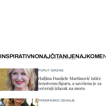
INSPIRATIVNO
NAJČITANIJE
NAJKOMEN
POPUT SIRENE
Haljina Danijele Martinović ističe
ženstvenu figuru, a savršena je za
večernji izlazak na moru
PREKRASNO IZDANJE