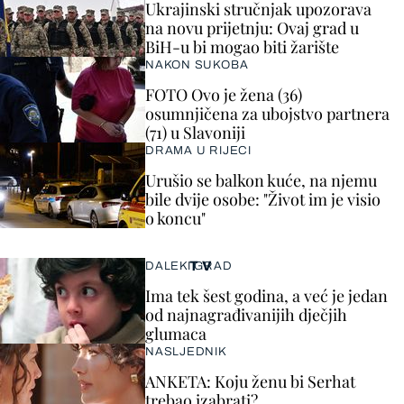
Ukrajinski stručnjak upozorava
na novu prijetnju: Ovaj grad u
BiH-u bi mogao biti žarište
NAKON SUKOBA
FOTO Ovo je žena (36)
osumnjičena za ubojstvo partnera
(71) u Slavoniji
DRAMA U RIJECI
Urušio se balkon kuće, na njemu
bile dvije osobe: "Život im je visio
o koncu"
TV
DALEKI GRAD
Ima tek šest godina, a već je jedan
od najnagrađivanijih dječjih
glumaca
NASLJEDNIK
ANKETA: Koju ženu bi Serhat
trebao izabrati?