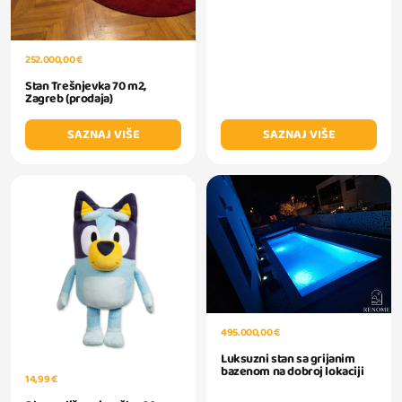
252.000,00 €
Stan Trešnjevka 70 m2,
Zagreb (prodaja)
SAZNAJ VIŠE
SAZNAJ VIŠE
495.000,00 €
Luksuzni stan sa grijanim
bazenom na dobroj lokaciji
14,99 €