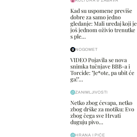
KULTURA & ZABAVA
Kad su uspomene previše
dobre za samo jedno
gledanje: Mali uređaj koji je
još jednom oživio trenutke
s ple...
NOGOMET
VIDEO Pojavila se nova
snimka tučnjave BBB-a i
Torcide: "Je*ote, pa ubit će
ga!"...
ZANIMLJIVOSTI
Netko zbog ćevapa, netko
zbog drške za motiku: Evo
zbog čega sve Hrvati
duguju pivo...
HRANA I PIĆE