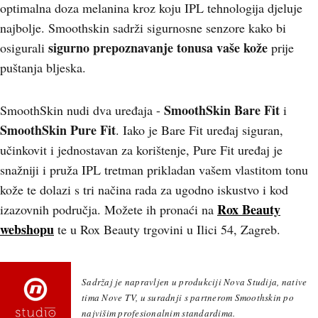
optimalna doza melanina kroz koju IPL tehnologija djeluje
najbolje. Smoothskin sadrži sigurnosne senzore kako bi
sigurno prepoznavanje tonusa vaše kože
osigurali
prije
puštanja bljeska.
SmoothSkin Bare Fit
SmoothSkin nudi dva uređaja -
i
SmoothSkin Pure Fit
. Iako je Bare Fit uređaj siguran,
učinkovit i jednostavan za korištenje, Pure Fit uređaj je
snažniji i pruža IPL tretman prikladan vašem vlastitom tonu
kože te dolazi s tri načina rada za ugodno iskustvo i kod
Rox Beauty
izazovnih područja. Možete ih pronaći na
webshopu
te u Rox Beauty trgovini u Ilici 54, Zagreb.
Sadržaj je napravljen u produkciji Nova Studija, native
tima Nove TV, u suradnji s partnerom Smoothskin po
najvišim profesionalnim standardima.