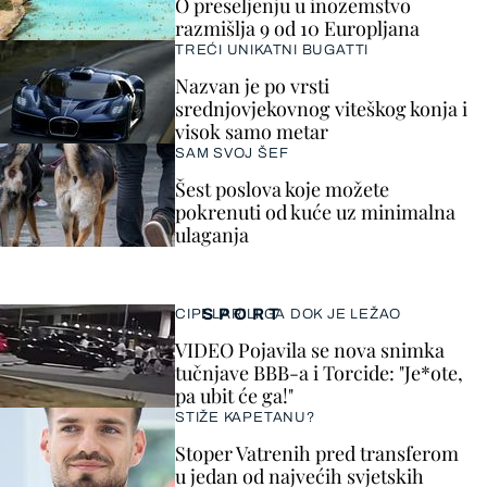
O preseljenju u inozemstvo
razmišlja 9 od 10 Europljana
TREĆI UNIKATNI BUGATTI
Nazvan je po vrsti
srednjovjekovnog viteškog konja i
visok samo metar
SAM SVOJ ŠEF
Šest poslova koje možete
pokrenuti od kuće uz minimalna
ulaganja
SPORT
CIPELARILI GA DOK JE LEŽAO
VIDEO Pojavila se nova snimka
tučnjave BBB-a i Torcide: "Je*ote,
pa ubit će ga!"
STIŽE KAPETANU?
Stoper Vatrenih pred transferom
u jedan od najvećih svjetskih