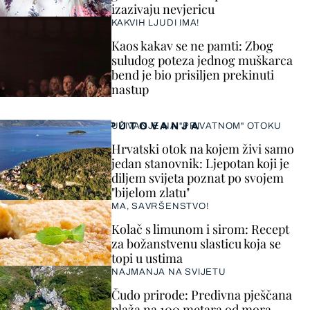
izazivaju nevjericu
KAKVIH LJUDI IMA!
Kaos kakav se ne pamti: Zbog
suludog poteza jednog muškarca
bend je bio prisiljen prekinuti
nastup
PUTOVANJA
UŽIVANJE NA "PRIVATNOM" OTOKU
Hrvatski otok na kojem živi samo
jedan stanovnik: Ljepotan koji je
diljem svijeta poznat po svojem
"bijelom zlatu"
MA, SAVRŠENSTVO!
Kolač s limunom i sirom: Recept
za božanstvenu slasticu koja se
topi u ustima
NAJMANJA NA SVIJETU
Čudo prirode: Predivna pješčana
plaža na 100 metara od mora