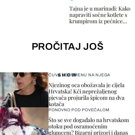
Tajna je u marinadi: Kako
napraviti sočne kotlete s
krumpirom iz pećnice...
PROČITAJ JOŠ
SHOW
ČUVA USPOMENU NA NJEGA
Njezinog oca obožavala je cijela
Hrvatska! Kći neprežaljenog
pjevača projurila špicom na dva
kotača
PONOVNO POD POVEĆALOM
Što se sve događalo na hrvatskom
otoku pod osramoćenim
glumcem? Bizarni prizori i danas