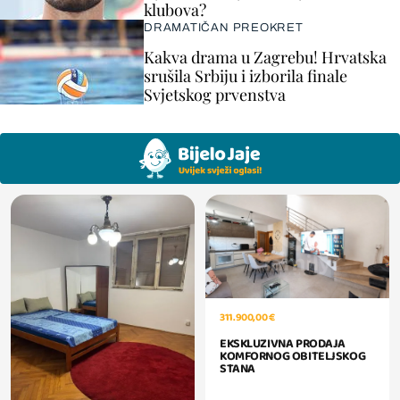
klubova?
DRAMATIČAN PREOKRET
Kakva drama u Zagrebu! Hrvatska
srušila Srbiju i izborila finale
Svjetskog prvenstva
311.900,00 €
EKSKLUZIVNA PRODAJA
KOMFORNOG OBITELJSKOG
STANA