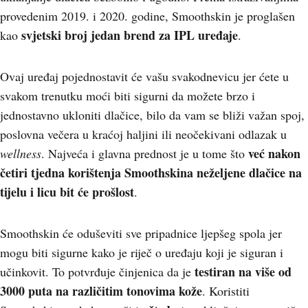
provedenim 2019. i 2020. godine, Smoothskin je proglašen
svjetski broj jedan brend za IPL uređaje
kao
.
Ovaj uređaj pojednostavit će vašu svakodnevicu jer ćete u
svakom trenutku moći biti sigurni da možete brzo i
jednostavno ukloniti dlačice, bilo da vam se bliži važan spoj,
poslovna večera u kraćoj haljini ili neočekivani odlazak u
već nakon
wellness
. Najveća i glavna prednost je u tome što
četiri tjedna korištenja Smoothskina neželjene dlačice na
tijelu i licu bit će prošlost
.
Smoothskin će oduševiti sve pripadnice ljepšeg spola jer
mogu biti sigurne kako je riječ o uređaju koji je siguran i
testiran na više od
učinkovit. To potvrđuje činjenica da je
3000 puta na različitim tonovima kože
. Koristiti