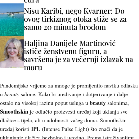
Nisu Karibi, nego Kvarner: Do
ovog tirkiznog otoka stiže se za
samo 20 minuta brodom
Haljina Danijele Martinović
ističe ženstvenu figuru, a
savršena je za večernji izlazak na
moru
Pandemijsko vrijeme za mnoge je promijenilo naviku odlaska
u
beauty
salone. Kako bi uređivanje i dotjerivanje i dalje
beauty
ostalo na visokoj razinu poput usluga u
salonima,
Smoothskin
je odlučio proizvesti uređaj koji uklanja sve
dlačice s tijela, ali u udobnosti vašeg doma. Smoothskin
IPL
uređaj koristi
(Intense Pulse Light) što znači da je
uklanjanje dlačica bezbolno i ugodno. Prema istraživanjima